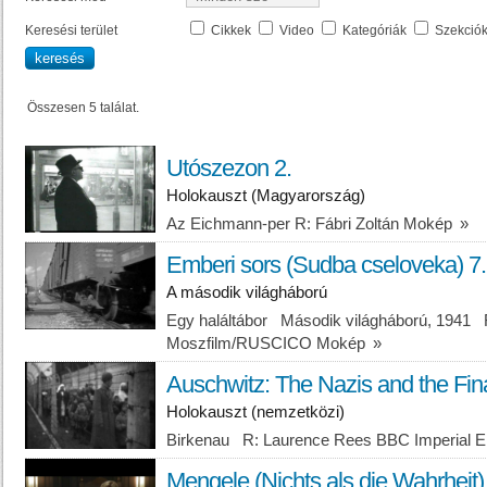
Keresési terület
Cikkek
Video
Kategóriák
Szekció
Összesen 5 találat.
Utószezon 2.
Holokauszt (Magyarország)
Az Eichmann-per R: Fábri Zoltán Mokép
»
Emberi sors (Sudba cseloveka) 7.
A második világháború
Egy haláltábor Második világháború, 1941 
Moszfilm/RUSCICO Mokép
»
Auschwitz: The Nazis and the Final
Holokauszt (nemzetközi)
Birkenau R: Laurence Rees BBC Imperial E
Mengele (Nichts als die Wahrheit)