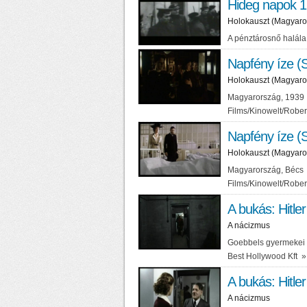
Hideg napok 1
Holokauszt (Magyaro
A pénztárosnő halál
Napfény íze (S
Holokauszt (Magyaro
Magyarország, 1939 R
Films/Kinowelt/Rober
Napfény íze (S
Holokauszt (Magyaro
Magyarország, Bécs R
Films/Kinowelt/Rober
A bukás: Hitler
A nácizmus
Goebbels gyermekei 
Best Hollywood Kft
»
A bukás: Hitler
A nácizmus