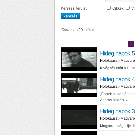
Keresési terület
Cikkek
V
Összesen 29 találat.
1
Hideg napok 5
Holokauszt (Magyaro
Kivégzés előtt a Du
Hideg napok 4
Holokauszt (Magyaro
„Ennek a szemétnek 
András Mokép
»
Hideg napok 3
Holokauszt (Magyaro
Magyarország, Újvi