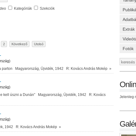
Tanan
ideo
Kategóriák
Szekciók
Publik
Adatbá
Extrák
Videót
2
Következő
Utolsó
Fotók
.
rszág)
na parton Magyarország, Újvidék, 1942 R: Kovács András Mokép
»
.
Onli
rszág)
le kell úszni a Dunán” Magyarország, Újvidék, 1942 R: Kovács
Jelenleg n
.
rszág)
Galér
dék, 1942 R: Kovács András Mokép
»