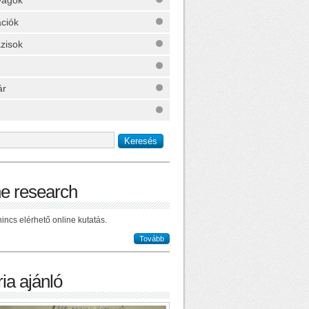
yagok
ációk
zisok
ár
ne research
incs elérhető online kutatás.
Tovább
ia ajánló