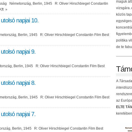
maguk ált
sság Németország, Berlin, 1945 R: Oliver Hirschbiegel Constantin
vizsgára.
Kft
»
közös tap
 utolsó napjai 10.
egységes 
koncentrá
figyelemb
ország, Berlin, 1945 R: Oliver Hirschbiegel Constantin Film Best
politika v
de te fabu
 utolsó napjai 9.
szág, Berlin, 1945 R: Oliver Hirschbiegel Constantin Film Best
Támo
A
Társada
 utolsó napjai 8.
interdisz
rendszere
tország, Berlin, 1945 R: Oliver Hirschbiegel Constantin Film Best
az Európai
ELTE TÁM
 utolsó napjai 7.
keretében
szág, Berlin, 1945 R: Oliver Hirschbiegel Constantin Film Best