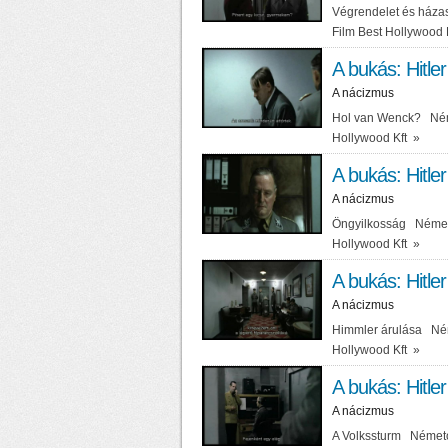
Végrendelet és háza
Film Best Hollywood 
A bukás: Hitler
A nácizmus
Hol van Wenck? Német
Hollywood Kft
»
A bukás: Hitler
A nácizmus
Öngyilkosság Németor
Hollywood Kft
»
A bukás: Hitler
A nácizmus
Himmler árulása Néme
Hollywood Kft
»
A bukás: Hitler
A nácizmus
A Volkssturm Németor