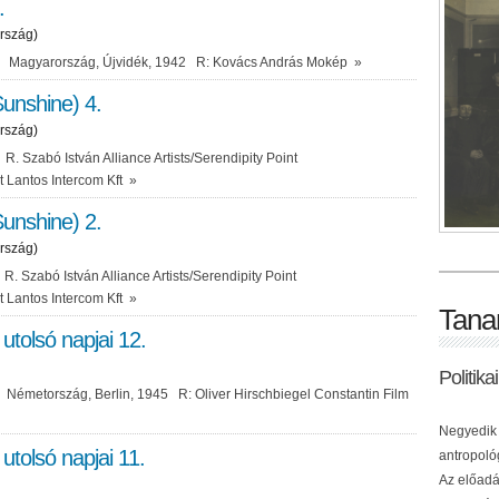
.
rszág)
a Magyarország, Újvidék, 1942 R: Kovács András Mokép
»
unshine) 4.
rszág)
. Szabó István Alliance Artists/Serendipity Point
t Lantos Intercom Kft
»
unshine) 2.
rszág)
. Szabó István Alliance Artists/Serendipity Point
t Lantos Intercom Kft
»
Tana
 utolsó napjai 12.
Politik
Németország, Berlin, 1945 R: Oliver Hirschbiegel Constantin Film
Negyedik 
 utolsó napjai 11.
antropológ
Az előadá