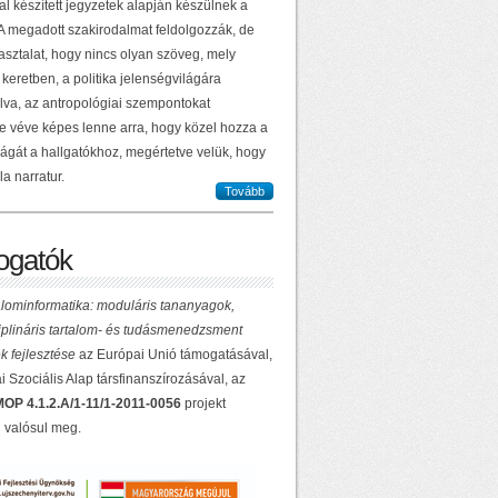
al készített jegyzetek alapján készülnek a
 A megadott szakirodalmat feldolgozzák, de
asztalat, hogy nincs olyan szöveg, mely
keretben, a politika jelenségvilágára
lva, az antropológiai szempontokat
e véve képes lenne arra, hogy közel hozza a
ilágát a hallgatókhoz, megértetve velük, hogy
la narratur.
Tovább
gatók
lominformatika: moduláris tananyagok,
ciplináris tartalom- és tudásmenedzsment
k fejlesztése
az Európai Unió támogatásával,
 Szociális Alap társfinanszírozásával, az
OP 4.1.2.A/1-11/1-2011-0056
projekt
 valósul meg.