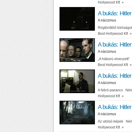
Hollywood Kft
»
A bukás: Hitler
A nácizmus
Rögtönítélő bíróságo
Best Hollywood Kft
»
A bukás: Hitler
A nácizmus
„A háború elveszett”
Best Hollywood Kft
»
A bukás: Hitler
A nácizmus
A Néró-parancs Német
Hollywood Kft
»
A bukás: Hitler
A nácizmus
Az utolsó képek Néme
Hollywood Kft
»