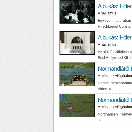
A bukás: Hitler
A nácizmus
Egy ilyen háborúban 
Hirschbiegel Constan
A bukás: Hitler
A nácizmus
Az utolsó születésna
Best Hollywood Kft
»
Normandiától B
A második világhábo
Dachau felszabadul
Video
»
Normandiától B
A második világhábo
Nordhausen Németor
»