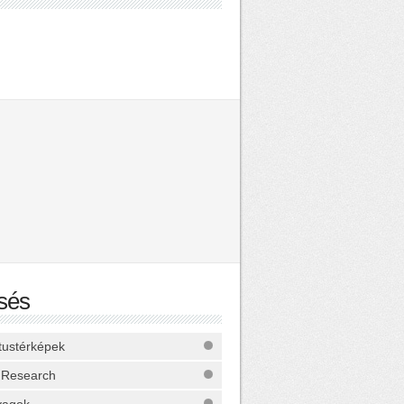
sés
ktustérképek
 Research