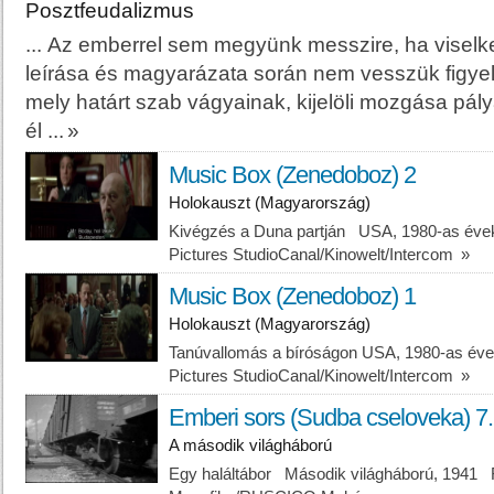
Posztfeudalizmus
... Az emberrel sem megyünk messzire, ha visel
leírása és
magyar
ázata során nem vesszük figye
mely határt szab vágyainak, kijelöli mozgása pál
él ...
»
Music Box (Zenedoboz) 2
Holokauszt (Magyarország)
Kivégzés a Duna partján USA, 1980-as éve
Pictures StudioCanal/Kinowelt/Intercom
»
Music Box (Zenedoboz) 1
Holokauszt (Magyarország)
Tanúvallomás a bíróságon USA, 1980-as éve
Pictures StudioCanal/Kinowelt/Intercom
»
Emberi sors (Sudba cseloveka) 7.
A második világháború
Egy haláltábor Második világháború, 1941 