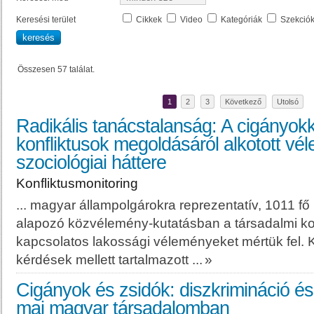
Keresési terület
Cikkek
Video
Kategóriák
Szekció
Összesen 57 találat.
1
2
3
Következő
Utolsó
Radikális tanácstalanság: A cigányok
konfliktusok megoldásáról alkotott v
szociológiai háttere
Konfliktusmonitoring
...
magyar
állampolgárokra reprezentatív, 1011 f
alapozó közvélemény-kutatásban a társadalmi kon
kapcsolatos lakossági véleményeket mértük fel.
kérdések mellett tartalmazott ...
»
Cigányok és zsidók: diszkrimináció és 
mai magyar társadalomban