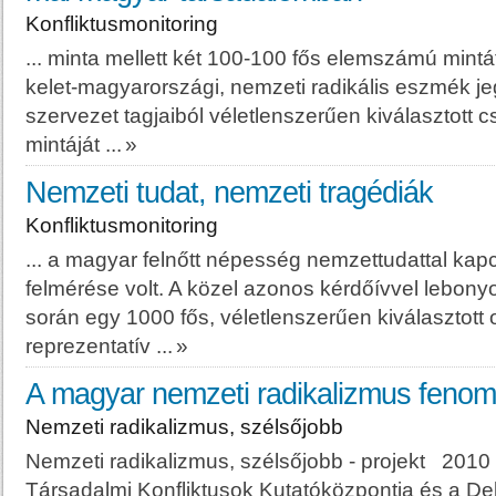
Konfliktusmonitoring
... minta mellett két 100-100 fős elemszámú mintát
kelet-
magyar
országi, nemzeti radikális eszmék 
szervezet tagjaiból véletlenszerűen kiválasztott cs
mintáját ...
»
Nemzeti tudat, nemzeti tragédiák
Konfliktusmonitoring
... a
magyar
felnőtt népesség nemzettudattal kapcs
felmérése volt. A közel azonos kérdőívvel lebonyol
során egy 1000 fős, véletlenszerűen kiválasztott
reprezentatív ...
»
A magyar nemzeti radikalizmus fenom
Nemzeti radikalizmus, szélsőjobb
Nemzeti radikalizmus, szélsőjobb - projekt 201
Társadalmi Konfliktusok Kutatóközpontja és a D