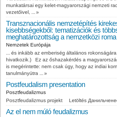
munkatársai egy kelet-
magyar
országi nemzeti rad
vezetőivel, ...
»
Transznacionális nemzetépítés kirekes
kisebbségekből: tematizációk és több
meghatározottság a nemzetközi rom
Nemzetek Európája
... és inkább az emberiség általános rokonságára
hivatkozik.) Ez az őshazakérdés a
magyar
orszá
is megérintette: nem csak úgy, hogy az indiai ko
tanulmányútra ...
»
Postfeudalism presentation
Posztfeudalizmus
Posztfeudalizmus projekt Letöltés Данильчене
Az el nem múló feudalizmus