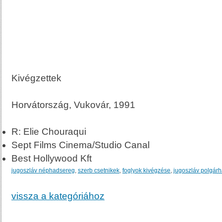
Kivégzettek
Horvátország, Vukovár, 1991
R: Elie Chouraqui
Sept Films Cinema/Studio Canal
Best Hollywood Kft
jugoszláv néphadsereg
,
szerb csetnikek
,
foglyok kivégzése
,
jugoszláv polgár
vissza a kategóriához