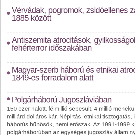
Vérvádak, pogromok, zsidóellenes 
1885 között
Antiszemita atrocitások, gyilkosság
fehérterror időszakában
Magyar-szerb háború és etnikai atro
1849-es forradalom alatt
Polgárháború Jugoszláviában
150 ezer halott, félmillió sebesült, 4 millió menek
milliárd dolláros kár. Népirtás, etnikai tisztogatás
háborús bűnösök, nemi erőszak. Az 1991-1999 kö
polgárháborúban az egységes jugoszláv állam ny