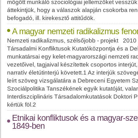
mögött munkáló szociológiai jellemzőket vesszük 
áttekintjük, hogy a válaszok alapján csokorba r
befogadó, ill. kirekesztő attitűdök.
A magyar nemzeti radikalizmus feno
Nemzeti radikalizmus, szélsőjobb - projekt 201
Társadalmi Konfliktusok Kutatóközpontja és a D
munkatársai egy kelet-magyarországi nemzeti rad
vezetőivel, tagjaival készítettek csoportos interjú
narratív életútinterjú követett.1 Az interjúk szöveg
leírt szöveg vizsgálatára a Debreceni Egyetem Sz
Szociálpolitika Tanszékének egyik kutatóját, val
Interdiszciplináris Társadalomkutatások Doktori P
kértük föl.2
Etnikai konfliktusok és a magyar-sz
1849-ben