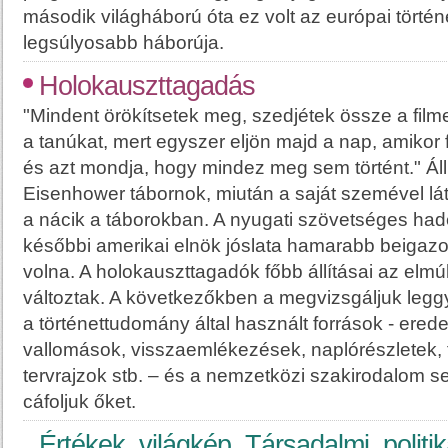
második világháború óta ez volt az európai tört
legsúlyosabb háborúja.
Holokauszttagadás
"Mindent örökítsetek meg, szedjétek össze a film
a tanúkat, mert egyszer eljön majd a nap, amikor f
és azt mondja, hogy mindez meg sem történt." Áll
Eisenhower tábornok, miután a saját szemével lát
a nácik a táborokban. A nyugati szövetséges ha
későbbi amerikai elnök jóslata hamarabb beigazol
volna. A holokauszttagadók főbb állításai az elmú
változtak. A következőkben a megvizsgáljuk leggy
a történettudomány által használt források - ere
vallomások, visszaemlékezések, naplórészletek, fi
tervrajzok stb. – és a nemzetközi szakirodalom 
cáfoljuk őket.
Értékek, világkép. Társadalmi, politika