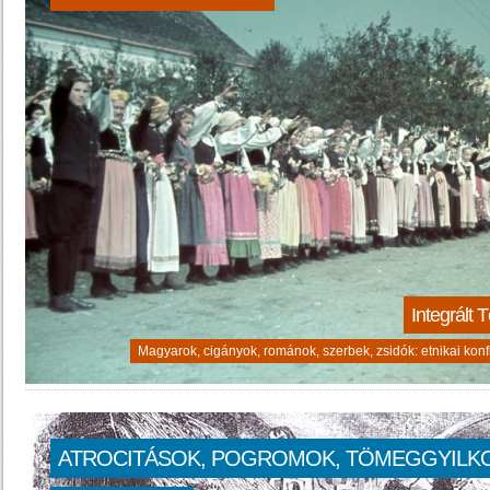
Integrált 
Magyarok, cigányok, románok, szerbek, zsidók: etnikai ko
ATROCITÁSOK, POGROMOK, TÖMEGGYILK