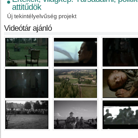
attitűdök
Új tekintélyelvűség projekt
Videótár ajánló