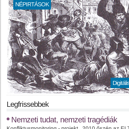
NÉPIRTÁSOK
Digitál
Legfrissebbek
Nemzeti tudat, nemzeti tragédiák
Konfliktusmonitoring - projekt 2010 őszén az E