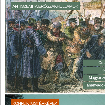
ANTISZEMITA ERŐSZAKHULLÁMOK
Ors
Re
Magyar zs
Tananyagok,
KONFLIKTUSTÉRKÉPEK