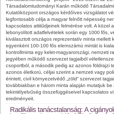
Társadalomtudományi Karán működő Társadalmi 
Kutatóközpont országos kérdőíves vizsgálatot vég
legfontosabb célja a magyar felnőtt népesség ne
kapcsolatos attitűdjeinek felmérése volt. A közel
lebonyolított adatfelvételek során egy 1000 fős, 
kiválasztott országos reprezentatív minta mellett k
egyenként 100-100 fős elemszámú mintát is kialak
kontrollminta egy kelet-magyarországi, nemzeti r
jegyében működő szervezet tagjaiból véletlenszer
csoportból, a második pedig az azonos földrajzi 
azonos életkorú, céljai szerint a nemzeti vagy po
érintett, civil környezetvédő „zöld” szervezet tagjai
továbbiakban e három minta alapján mutatjuk be 
tekintélyelvűség összefüggéseivel kapcsolatos v
eredményeit.
Radikális tanácstalanság: A cigányo