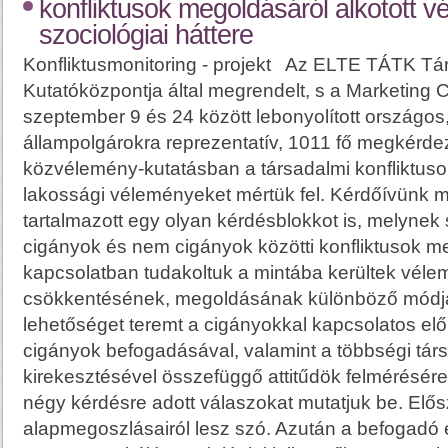
konfliktusok megoldásáról alkotott 
szociológiai háttere
Konfliktusmonitoring - projekt Az ELTE TÁTK Tár
Kutatóközpontja által megrendelt, s a Marketing C
szeptember 9 és 24 között lebonyolított országos
állampolgárokra reprezentatív, 1011 fő megkérd
közvélemény-kutatásban a társadalmi konfliktuso
lakossági véleményeket mértük fel. Kérdőívünk m
tartalmazott egy olyan kérdésblokkot is, melynek
cigányok és nem cigányok közötti konfliktusok m
kapcsolatban tudakoltuk a mintába kerültek vélem
csökkentésének, megoldásának különböző módjai
lehetőséget teremt a cigányokkal kapcsolatos előí
cigányok befogadásával, valamint a többségi tár
kirekesztésével összefüggő attitűdök felmérésér
négy kérdésre adott válaszokat mutatjuk be. Elő
alapmegoszlásairól lesz szó. Azután a befogadó é