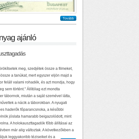
Tovább
nyag ajánló
uszttagadás
örökítsetek meg, szedjétek össze a filmeket,
 össze a tanúkat, mert egyszer eljön majd a
or feláll valami rohadék, és azt mondja, hogy
g sem történt." Állítólag ezt mondta
r tábornok, miután a saját szemével látta,
műveltek a nácik a táborokban. A nyugati
es haderők főparancsnoka, a későbbi
elnök jóslata hamarabb beigazolódott, mint
volna. A holokauszttagadók főbb állításai az
 évben már alig változtak. A következőkben a
ljuk leggyakoribb téziseiket és a