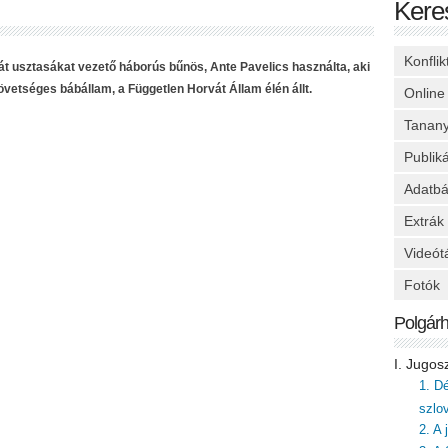
Kere
Konfli
vát usztasákat vezető háborús bűnös, Ante Pavelics használta, aki
övetséges bábállam, a Független Horvát Állam élén állt.
Online
Tanan
Publik
Adatbá
Extrák
Videót
Fotók
Polgár
I. Jugos
1. D
szlo
2. A