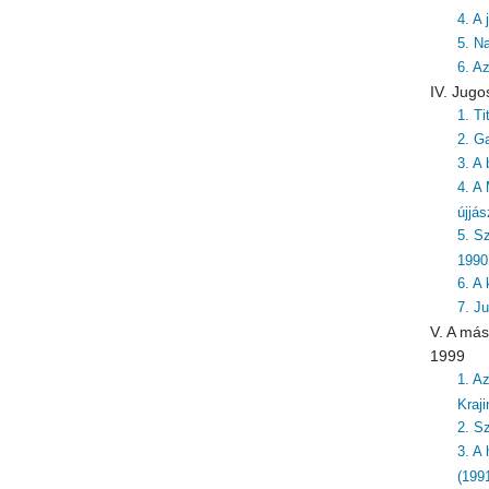
4. A
5. N
6. A
IV. Jugo
1. T
2. G
3. A 
4. A
újjá
5. S
1990
6. A
7. J
V. A más
1999
1. A
Kraj
2. S
3. A
(199