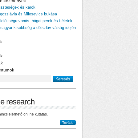
övetkezmények
eszteségek és károk
ugoszlávia és Milosevics bukása
elelősségrevonás: hágai perek és ítéletek
 magyar kisebbség a délszláv válság idején
k
ok
ak
ntumok
ne research
incs elérhető online kutatás.
Tovább