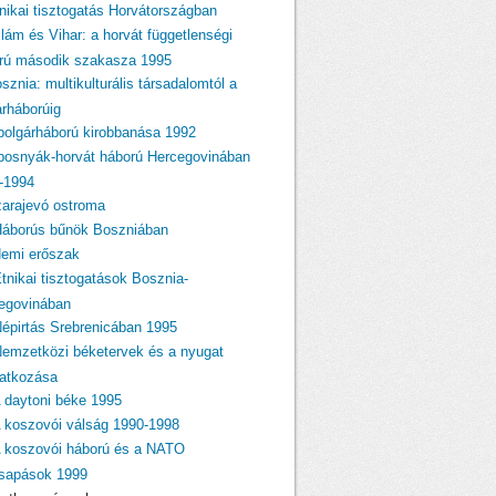
tnikai tisztogatás Horvátországban
llám és Vihar: a horvát függetlenségi
rú második szakasza 1995
sznia: multikulturális társadalomtól a
árháborúig
 polgárháború kirobbanása 1992
 bosnyák-horvát háború Hercegovinában
-1994
zarajevó ostroma
Háborús bűnök Boszniában
Nemi erőszak
Etnikai tisztogatások Bosznia-
egovinában
Népirtás Srebrenicában 1995
Nemzetközi béketervek és a nyugat
atkozása
A daytoni béke 1995
A koszovói válság 1990-1998
A koszovói háború és a NATO
csapások 1999