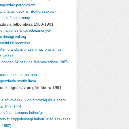
 jugoszláv paradicsom
acionalizmusok a Tito-korszakban
z utolsó alkotmány
szlávia felbomlása 1980-1991
ito halála és a következmények
azdasági válság
berlini fal leomlása
 Memorandum: a szerb nacionalizmus
születése
zlobodan Milosevics felemelkedése 1987-
 kommunizmus bukása
ugoszlávia széthullása
odik jugoszláv polgárháború 1991-
z első lövések: Horvátország és a szerb
ina 1990-1991
zlovénia tíznapos háborúja
 horvát függetlenségi háború első szakasza
1-1992)