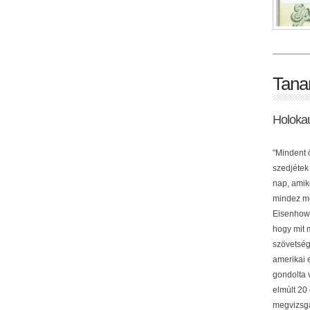
Tana
Holoka
"Mindent 
szedjétek
nap, amik
mindez me
Eisenhowe
hogy mit 
szövetség
amerikai 
gondolta 
elmúlt 20
megvizsgá