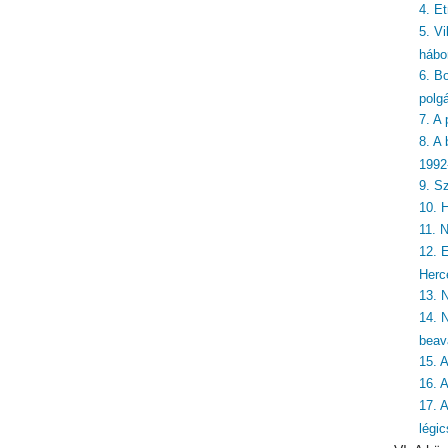
4. E
5. Vi
hábo
6. Bo
polg
7. A
8. A
1992
9. S
10. 
11. 
12. 
Herc
13. 
14. 
beav
15. 
16. 
17. 
légi