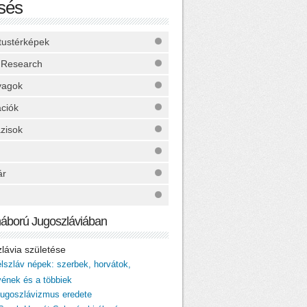
sés
ktustérképek
 Research
yagok
ációk
zisok
ár
háború Jugoszláviában
zlávia születése
élszláv népek: szerbek, horvátok,
vének és a többiek
 jugoszlávizmus eredete