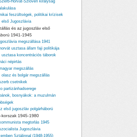
 Szerb-Horvát-Szlovén királyság
lakulása
nikai feszültségek, politikai krízisek
z első Jugoszlávia
zállás és az jugoszláv első
áború 1941-1945
ugoszlávia megszállása 1941
horvát usztasa állam faji politikája
z usztasa koncentrációs táborok
náci népirtás
 magyar megszállás
z olasz és bolgár megszállás
 szerb csetnikek
ito partizánhadserege
lbánok, bosnyákok: a muzulmán
bbségek
Az első jugoszláv polgárháború
ito-korszak 1945-1980
 kommunista megtorlás 1945
szocialista Jugoszlávia
zemben Sztálinnal (1948-1955)