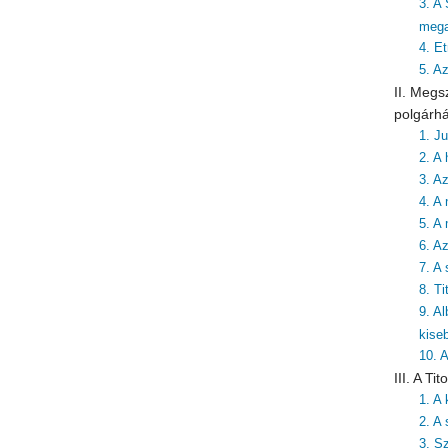
3. A
mega
4. Et
5. A
II. Megs
polgárh
1. J
2. A 
3. A
4. A 
5. A
6. A
7. A
8. T
9. A
kise
10. 
III. A T
1. A
2. A 
3. S