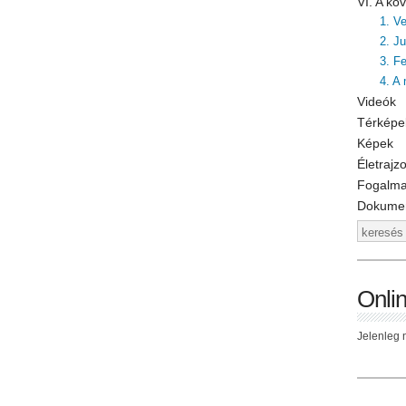
VI. A k
1. V
2. J
3. F
4. A
Videók
Térképe
Képek
Életrajz
Fogalm
Dokume
Onli
Jelenleg n