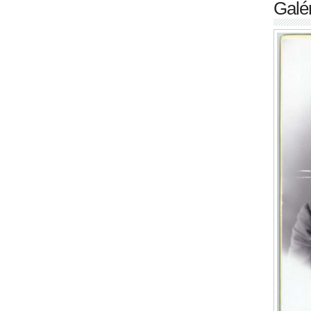
Galér