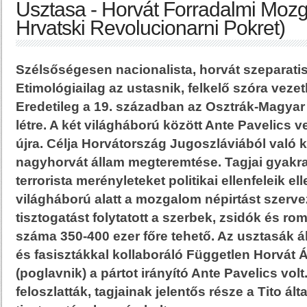
Usztasa - Horvát Forradalmi Mozg
Hrvatski Revolucionarni Pokret)
Szélsőségesen nacionalista, horvát szeparati
Etimológiailag az ustasnik, felkelő szóra vezet
Eredetileg a 19. században az Osztrák-Magyar
létre. A két világháború között Ante Pavelics v
újra. Célja Horvátország Jugoszláviából való k
nagyhorvát állam megteremtése. Tagjai gyakr
terrorista merényleteket politikai ellenfeleik e
világháború alatt a mozgalom népirtást szervez
tisztogatást folytatott a szerbek, zsidók és ro
száma 350-400 ezer főre tehető. Az usztasák álta
és fasisztákkal kollaboráló Független Horvát 
(poglavnik) a pártot irányító Ante Pavelics vol
feloszlatták, tagjainak jelentős része a Tito álta