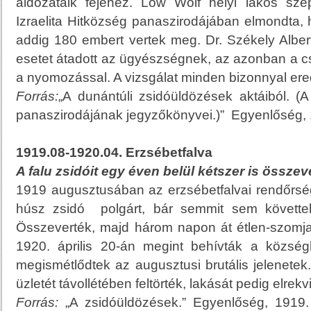
áldozataik fejéhez. Löw Wolf helyi lakos sz
Izraelita Hitközség panaszirodájában elmondta,
addig 180 embert vertek meg. Dr. Székely Albe
esetet átadott az ügyészségnek, az azonban a 
a nyomozással. A vizsgálat minden bizonnyal ere
Forrás:
„A dunántúli zsidóüldözések aktáiból. (A
panaszirodájának jegyzőkönyvei.)” Egyenlőség, 1
1919.08-1920.04. Erzsébetfalva
A falu zsidóit egy éven belül kétszer is összeve
1919 augusztusában az erzsébetfalvai rendőrség 
húsz zsidó polgárt, bár semmit sem követte
Összeverték, majd három napon át étlen-szomjan
1920. április 20-án megint behívták a községh
megismétlődtek az augusztusi brutális jelenet
üzletét távollétében feltörték, lakását pedig elrekvi
Forrás:
„A zsidóüldözések.” Egyenlőség, 1919. 