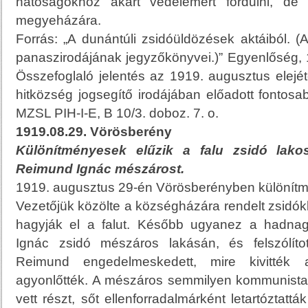
hatóságokhoz akart védelemért fordulni, d
megyeházára.
Forrás: „A dunántúli zsidóüldözések aktáiból. (
panaszirodájának jegyzőkönyvei.)” Egyenlőség, 1
Összefoglaló jelentés az 1919. augusztus elejétől
hitközség jogsegítő irodájában előadott fontosa
MZSL PIH-I-E, B 10/3. doboz. 7. o.
1919.08.29. Vörösberény
Különítményesek elűzik a falu zsidó lak
Reimund Ignác mészárost.
1919. augusztus 29-én Vörösberényben különítm
Vezetőjük közölte a községházára rendelt zsidók
hagyják el a falut. Később ugyanez a hadna
Ignác zsidó mészáros lakásán, és felszólítot
Reimund engedelmeskedett, mire kivitték
agyonlőtték. A mészáros semmilyen kommunist
vett részt, sőt ellenforradalmárként letartóztat