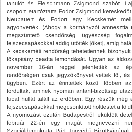
tanulót és Fleischmann Zsigmond szabót. L
csoport letartóztatta Fodor Zsigmond kereskedőt
Neubauert és Fodort egy Kecskemét mellet
agyonverték. (Ahogy a kormányzói amnesztia mi
megszüntető csendőrségi ügyészség fogalma
fejszecsapásokkal addig ütötték [őket], amíg halá
A kecskeméti rendőrség tehetetlennek bizonyult 
főkapitány beadta lemondását. Ugyan az áldoza
november 16-án reggel jelentették az éjs
rendőrségen csak jegyzőkönyvet vettek föl, és
ügyben. Ezért az érintettek közül többen az
fordultak, aminek nyomán antant-bizottság utaz
tucat hullát talált az erdőben. Egy részük még a
fejszecsapásokkal megcsonkított holttestet a földb
A nyomozást ezután Budapestről leküldött detek
február 22-én egy magát megnevezni ne
Szociáldemokrata Párt Jogvédő Bizottságának