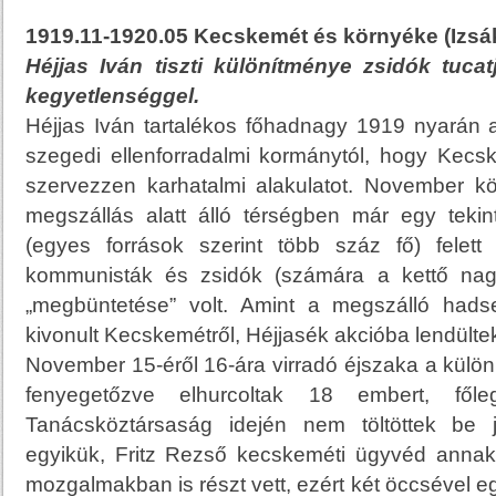
1919.11-1920.05 Kecskemét és környéke (Izsá
Héjjas Iván tiszti különítménye zsidók tucat
kegyetlenséggel.
Héjjas Iván tartalékos főhadnagy 1919 nyarán a
szegedi ellenforradalmi kormánytól, hogy Kec
szervezzen karhatalmi alakulatot. November 
megszállás alatt álló térségben már egy teki
(egyes források szerint több száz fő) felett 
kommunisták és zsidók (számára a kettő nagyj
„megbüntetése” volt. Amint a megszálló had
kivonult Kecskemétről, Héjjasék akcióba lendülte
November 15-éről 16-ára virradó éjszaka a külön
fenyegetőzve elhurcoltak 18 embert, fől
Tanácsköztársaság idején nem töltöttek be j
egyikük, Fritz Rezső kecskeméti ügyvéd annak 
mozgalmakban is részt vett, ezért két öccsével eg