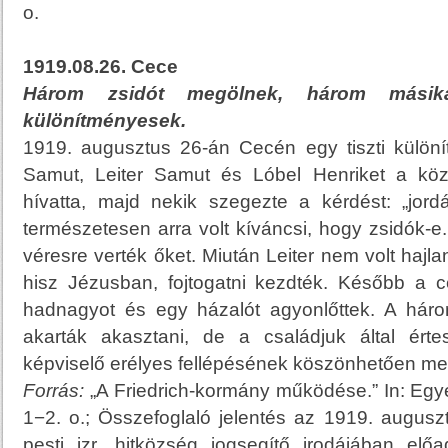
o.
1919.08.26. Cece
Három zsidót megölnek, három másik
különítményesek.
1919. augusztus 26-án Cecén egy tiszti különí
Samut, Leiter Samut és Lóbel Henriket a köz
hívatta, majd nekik szegezte a kérdést: „jor
természetesen arra volt kíváncsi, hogy zsidók-e
véresre verték őket. Miután Leiter nem volt haj
hisz Jézusban, fojtogatni kezdték. Később a c
hadnagyot és egy házalót agyonlőttek. A három e
akarták akasztani, de a családjuk által értes
képviselő erélyes fellépésének köszönhetően m
Forrás:
„A Friedrich-kormány működése.” In: Egye
1−2. o.; Összefoglaló jelentés az 1919. auguszt
pesti izr. hitközség jogsegítő irodájában elő