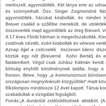
merészelt, agyonütötték. Két lánya erre az udva
és szörnyethalt. Özv. Singer Zsigmondné fiá
agyonütötték, házukat kirabolták, és minden i
Breuer család a szőlőbe menekült, de utolérté
összeverték majd agyonlőtték az öreg Breuert. V
A 17 éves Flórát hárman is megerőszakolták. Kiss 
zsidónak nézték, ezért kirabolták és véresre verté
Aznap éjjel a csőcselék összesen kilenc diszel
köztük egy nőt (Breuerné Kohn Bertát) és eg
fiatalembert. Végül csak Juhász Kálmán került 
bíróság enyhítő körülménynek találta, hogy a 
fronton, illetve, hogy „
a kommunizmust bűnösen fe
országosan megnyilvánuló közgyűlölet
” miatt köv
főkolompos mindössze 12 évet kapott. Társai k
szabadultak a vizsgálati fogságból.
Forrás:
„A dunántúli zsidóüldözések aktáiból. (A