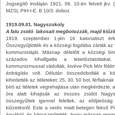
Jogsegítő Irodáján 1921. 06. 10-én felvett jkv
MZSL PIH-I-E, B 10/3. doboz.
1919.09.01
.
Nagyszokoly
A falu zsidó lakosait megbotozzák, majd kiűzi
1919. szeptember 1-jén 16 katonatiszt érk
Összegyűjtötték és a községi fogdába zárták az 
kommunistáját. Másnap délelőtt a községi bír
százados kihallgatta a letartóztatottak
kommunizmussal vádolták, kivéve Pick Mór földm
árdrágítás volt. Délután összedobolták a k
kihirdették az ítéleteket: 25, 30, 50 bot, férfiakn
bíró az ítéletek végrehajtása után megkérdezte, 
óra alatt kihajtsák az összes zsidót Nagys
összegyűltek igennel feleltek, az elöljáróság
kiűzetésről. Este a verés miatt betegen fekvő P
ágyából, és kényszerítették, hogy másnap reggel