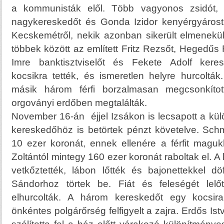
a kommunisták elől. Több vagyonos zsidót,
nagykereskedőt és Gonda Izidor kenyérgyárost 
Kecskemétről, nekik azonban sikerült elmenekülni
többek között az említett Fritz Rezsőt, Hegedűs
Imre banktisztviselőt és Fekete Adolf keres
kocsikra tették, és ismeretlen helyre hurcolták
másik három férfi borzalmasan megcsonkítot
orgoványi erdőben megtalálták.
November 16-án éjjel Izsákon is lecsapott a kü
kereskedőhöz is betörtek pénzt követelve. Schm
10 ezer koronát, ennek ellenére a férfit maguk
Zoltántól mintegy 160 ezer koronát raboltak el. 
vetkőztették, lábon lőtték és bajonettekkel d
Sándorhoz törtek be. Fiát és feleségét lelőt
elhurcolták. A három kereskedőt egy kocsira 
önkéntes polgárőrség felfigyelt a zajra. Erdős Ist