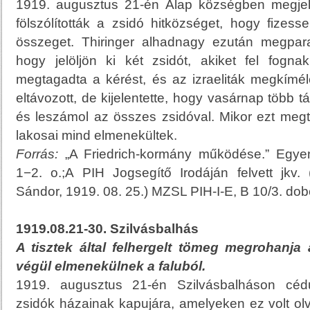
1919. augusztus 21-én Alap községben megjelen
fölszólították a zsidó hitközséget, hogy fize
összeget. Thiringer alhadnagy ezután megpar
hogy jelöljön ki két zsidót, akiket fel fogna
megtagadta a kérést, és az izraeliták megkímélé
eltávozott, de kijelentette, hogy vasárnap több tá
és leszámol az összes zsidóval. Mikor ezt meg
lakosai mind elmenekültek.
Forrás:
„A Friedrich-kormány működése.” Egyen
1−2. o.;A PIH Jogsegítő Irodáján felvett jkv
Sándor, 1919. 08. 25.) MZSL PIH-I-E, B 10/3. do
1919.08.21-30. Szilvásbalhás
A tisztek által felhergelt tömeg megrohanja 
végül elmenekülnek a faluból.
1919. augusztus 21-én Szilvásbalháson cédu
zsidók házainak kapujára, amelyeken ez volt olv