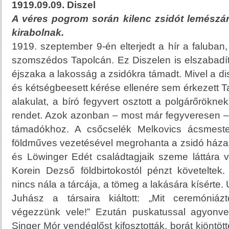
1919.09.09. Diszel
A véres pogrom során kilenc zsidót lemészár
kirabolnak.
1919. szeptember 9-én elterjedt a hír a faluban
szomszédos Tapolcán. Ez Diszelen is elszabadíto
éjszaka a lakosság a zsidókra támadt. Mivel a dis
és kétségbeesett kérése ellenére sem érkezett T
alakulat, a bíró fegyvert osztott a polgárőröknek
rendet. Azok azonban – most már fegyveresen –
támadókhoz. A csőcselék Melkovics ácsmest
földműves vezetésével megrohanta a zsidó háza
és Löwinger Edét családtagjaik szeme láttára v
Korein Dezső földbirtokostól pénzt követeltek.
nincs nála a tárcája, a tömeg a lakására kísérte.
Juhász a társaira kiáltott: „Mit ceremóniáz
végezzünk vele!” Ezután puskatussal agyonvert
Singer Mór vendéglőst kifosztották, borát kiöntött