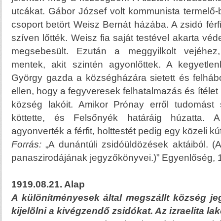
utcákat. Gábor József volt kommunista termelő-
csoport betört Weisz Bernát házába. A zsidó férfit
szíven lőtték. Weisz fia saját testével akarta véd
megsebesült. Ezután a meggyilkolt vejéhe
mentek, akit szintén agyonlőttek. A kegyetle
György gazda a községházára sietett és felhábor
ellen, hogy a fegyveresek felhatalmazás és ítélet 
község lakóit. Amikor Prónay erről tudomást s
köttette, és Felsőnyék határáig húzatta. A
agyonverték a férfit, holttestét pedig egy közeli k
Forrás:
„A dunántúli zsidóüldözések aktáiból. (A
panaszirodájának jegyzőkönyvei.)” Egyenlőség, 1
1919.08.21. Alap
A különítményesek által megszállt község j
kijelölni a kivégzendő zsidókat. Az izraelita l