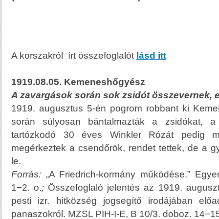
A korszakról írt összefoglalót
lásd itt
1919.08.05. Kemeneshőgyész
A zavargások során sok zsidót összevernek, 
1919. augusztus 5-én pogrom robbant ki Kem
során súlyosan bántalmazták a zsidókat, a 
tartózkodó 30 éves Winkler Rózát pedig me
megérkeztek a csendőrök, rendet tettek, de a gy
le.
Forrás:
„A Friedrich-kormány működése.” Egyen
1−2. o.
;
Összefoglaló jelentés az 1919. augusztu
pesti izr. hitközség jogsegítő irodájában elő
panaszokról. MZSL PIH-I-E, B 10/3. doboz. 14−15