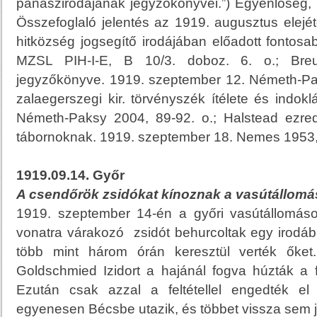
panaszirodájának jegyzőkönyvei.”) Egyenlőség, 1
Összefoglaló jelentés az 1919. augusztus elejétől
hitközség jogsegítő irodájában előadott fontosa
MZSL PIH-I-E, B 10/3. doboz. 6. o.; Breue
jegyzőkönyve. 1919. szeptember 12. Németh-Pak
zalaegerszegi kir. törvényszék ítélete és indok
Németh-Paksy 2004, 89-92. o.; Halstead ezred
tábornoknak. 1919. szeptember 18. Nemes 1953
1919.09.14. Győr
A csendőrök zsidókat kínoznak a vasútállomá
1919. szeptember 14-én a győri vasútállomás
vonatra várakozó zsidót behurcoltak egy irodába.
több mint három órán keresztül verték őket.
Goldschmied Izidort a hajánál fogva húzták a fö
Ezután csak azzal a feltétellel engedték el
egyenesen Bécsbe utazik, és többet vissza sem j