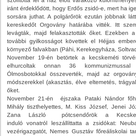
szólította fel a ház előtt várakozó különítmény
iránt érdeklődött, hogy Erdős zsidó-e, mert ha ige
sorsára juthat. A polgárőrök ezután jobbnak lát
kereskedőt Orgovány határába vitték. Itt szem
levágták, majd felakasztották őket. Ezekben 
további gyilkosságot követtek el Héjjas emb
környező falvakban (Páhi, Kerekegyháza, Soltvad
November 19-én betörtek a kecskeméti törvé
elhurcoltak onnan 36 kommunizmussal gy
Ólmosbotokkal összeverték, majd az orgovány
módszerekkel (akasztás, élve eltemetés, trágyal
őket.
November 21-én éjszaka Pataki Nándor főha
Mihály tiszthelyettes, M. Kiss József, Jenei J
Zana László pótcsendőrök a Kecskemé
induló vonatról leszállíttatta a zsidókat: Neub
vezérigazgatót, Nemes Gusztáv főreáliskolai t