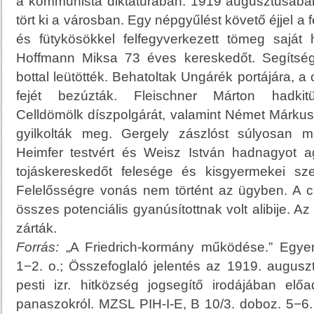
a kommunista diktatúrában. 1919 augusztusáb
tört ki a városban. Egy népgyűlést követő éjjel a 
és fütykösökkel felfegyverkezett tömeg saját 
Hoffmann Miksa 73 éves kereskedőt. Segítség
bottal leütötték. Behatoltak Ungárék portájára, a c
fejét bezúzták. Fleischner Márton hadkitü
Celldömölk díszpolgárát, valamint Német Márkus
gyilkolták meg. Gergely zászlóst súlyosan m
Heimfer testvért és Weisz István hadnagyot a
tojáskereskedőt felesége és kisgyermekei szem
Felelősségre vonás nem történt az ügyben. A c
összes potenciális gyanúsítottnak volt alibije. A
zárták.
Forrás:
„A Friedrich-kormány működése.” Egyen
1−2. o.;
Összefoglaló jelentés az 1919. augusztu
pesti izr. hitközség jogsegítő irodájában elő
panaszokról. MZSL PIH-I-E, B 10/3. doboz. 5−6.