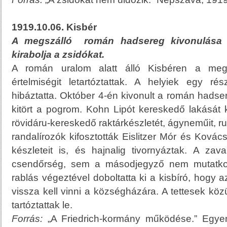
1919.10.06. Kisbér
A megszálló román hadsereg kivonulása u
kirabolja a zsidókat.
A román uralom alatt álló Kisbéren a meg
értelmiségit letartóztattak. A helyiek egy ré
hibáztatta. Október 4-én kivonult a román hadse
kitört a pogrom. Kohn Lipót kereskedő lakását
rövidáru-kereskedő raktárkészletét, ágyneműit, ruhá
randalírozók kifosztották Eislitzer Mór és Kov
készleteit is, és hajnalig tivornyáztak. A za
csendőrség, sem a másodjegyző nem mutatkozo
rablás végeztével doboltatta ki a kisbíró, hogy az
vissza kell vinni a községházára. A tettesek kö
tartóztattak le.
Forrás:
„A Friedrich-kormány működése.” Egyen