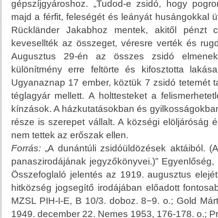
gépszíjgyároshoz. „Tudod-e zsidó, hogy pogr
majd a férfit, feleségét és leányát husángokkal ü
Rückländer Jakabhoz mentek, akitől pénzt cs
kevesellték az összeget, véresre verték és rugd
Augusztus 29-én az összes zsidó elmenekül
különítmény erre feltörte és kifosztotta lakása
Ugyanaznap 17 ember, köztük 7 zsidó tetemét t
téglagyár mellett. A holttesteket a felismerhetetl
kínzások. A házkutatásokban és gyilkosságokban
része is szerepet vállalt. A községi elöljárósá
nem tettek az erőszak ellen.
Forrás:
„A dunántúli zsidóüldözések aktáiból. (A
panaszirodájának jegyzőkönyvei.)” Egyenlőség, 1
Összefoglaló jelentés az 1919. augusztus elejétől
hitközség jogsegítő irodájában előadott fontosa
MZSL PIH-I-E, B 10/3. doboz. 8−9. o.; Gold Má
1949. december 22. Nemes 1953, 176-178. o.; P