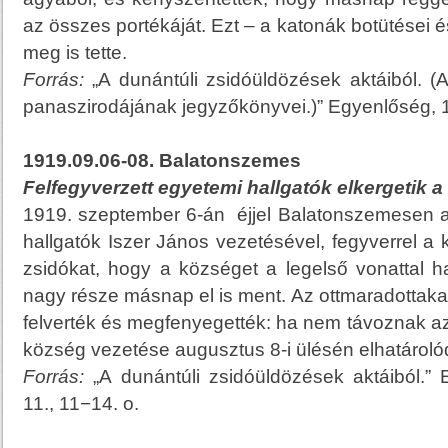
az összes portékáját. Ezt – a katonák botütései é
meg is tette.
Forrás:
„A dunántúli zsidóüldözések aktáiból. (A
panaszirodájának jegyzőkönyvei.)” Egyenlőség, 19
1919.09.06-08. Balatonszemes
Felfegyverzett egyetemi hallgatók elkergetik a 
1919. szeptember 6-án éjjel Balatonszemesen a
hallgatók Iszer János vezetésével, fegyverrel a k
zsidókat, hogy a községet a legelső vonattal ha
nagy része másnap el is ment. Az ottmaradottakat 8
felverték és megfenyegették: ha nem távoznak az
község vezetése augusztus 8-i ülésén elhatároló
Forrás:
„A dunántúli zsidóüldözések aktáiból.”
11., 11−14. o.