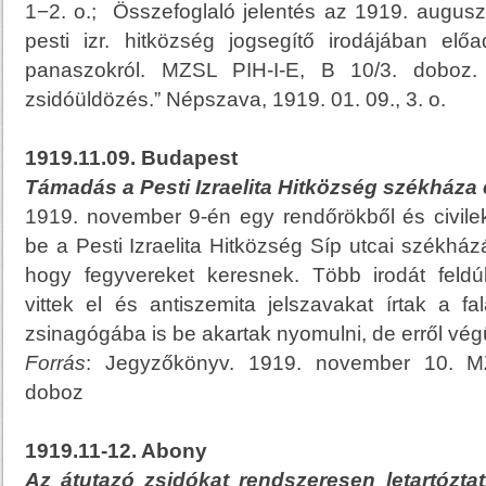
1−2. o.; Összefoglaló jelentés az 1919. auguszt
pesti izr. hitközség jogsegítő irodájában elő
panaszokról. MZSL PIH-I-E, B 10/3. doboz. 
zsidóüldözés.” Népszava, 1919. 01. 09., 3. o.
1919.11.09. Budapest
Támadás a Pesti Izraelita Hitközség székháza e
1919. november 9-én egy rendőrökből és civilekb
be a Pesti Izraelita Hitközség Síp utcai székhá
hogy fegyvereket keresnek. Több irodát feld
vittek el és antiszemita jelszavakat írtak a f
zsinagógába is be akartak nyomulni, de erről végül
Forrás
: Jegyzőkönyv. 1919. november 10. M
doboz
1919.11-12. Abony
Az átutazó zsidókat rendszeresen letartózta