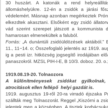
30 huszárt. A katonák a rend helyreállítá
állomáshelyükre. 12-én a zsidók a járási fősz
védelemért. Másnap azonban megérkeztek Prón
elkezdtek akasztani. Elsőként egy zsidó állator
vád szerint szerepet játszott a kommunista d
hamarosan elmenekültek a faluból.
Forrás:
„A dunántúli zsidóüldözések aktáiból.”
11., 11−14. o; Összefoglaló jelentés az 1919. aug
ig a pesti izr. hitközség jogsegítő irodájában el
panaszokról. MZSL PIH-I-E, B 10/3. doboz. 20. o.
1919.08.19-20. Tolnaozora
A különítményesek zsidókat gyilkolnak
atrocitások ellen fellépő helyi gazdát is.
1919. augusztus 19-ről 20-ra virradó éjszaka 
szállták meg Tolnaozorát. Reggel „Kiszórni a zsidó
jelentek meg a községben. A tisztek korbácsuka