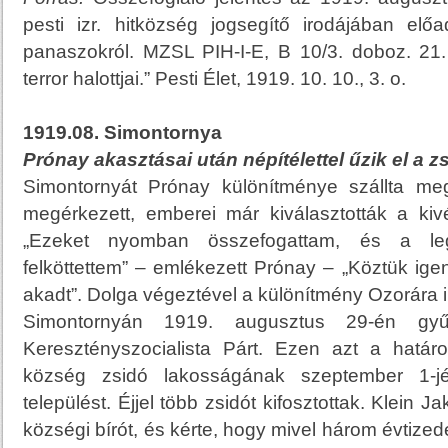
pesti izr. hitközség jogsegítő irodájában elő
panaszokról. MZSL PIH-I-E, B 10/3. doboz. 21.
terror halottjai.” Pesti Élet, 1919. 10. 10., 3. o.
1919.08. Simontornya
Prónay akasztásai után népítélettel űzik el a zs
Simontornyát Prónay különítménye szállta me
megérkezett, emberei már kiválasztották a ki
„Ezeket nyomban összefogattam, és a leg
felköttettem” – emlékezett Prónay – „Köztük igen
akadt”. Dolga végeztével a különítmény Ozorára i
Simontornyán 1919. augusztus 29-én gyűl
Keresztényszocialista Párt. Ezen azt a határ
község zsidó lakosságának szeptember 1-jé
települést. Éjjel több zsidót kifosztottak. Klein J
községi bírót, és kérte, hogy mivel három évtizede