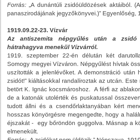
Forrás:
„A dunántúli zsidóüldözések aktáiból. (A
panaszirodájának jegyzőkönyvei.)” Egyenlőség, 19
1919.09.22-23. Vízvár
Az
antiszemita népgyűlés után
a zsidó
hátrahagyva menekül Vízvárról.
1919. szeptember 22-én délután két darutoll
Somogy megyei Vízváron. Népgyűlést hívtak össz
uszították a jelenlévőket. A demonstráció után
zsidót!” kiáltásokkal randalíroztak az utcán. Es
betört K. Ignác kocsmároshoz. A férfi az ablako
de a katonák utolérték és puskatussal összevert
tudott állni és a csendőrlaktanyában kért me
hosszas könyörgésre megengedte, hogy a halálra v
éjszakát - egy bőröndön guggolva. Másnap a k
elmenekült.
Forrás:
„A zsidókat nem üldözik.” Népszava, 1919.