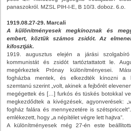
panaszokról. MZSL PIH-I-E, B 10/3. doboz. 6.o.
1919.08.27-29. Marcali
A különítményesek megkínoznak és meggy
embert, köztük számos zsidót. Az elmenekü
kifosztják.
1919. augusztus elején a járási szolgabíró 
kommunistát és zsidót tartóztattatott le. Au
megérkeztek Prónay különítményesei. Más
fogházba mentek, és elkezdték kínozni a let
szemtanú szerint „volt, akinek a fejbőrét elevenen
megégettek és […] furkós és tüskés botokkal v
megkezdődtek a kivégzések, agyonverések: „v
fogház falára és mennyezetére is szétspriccelt
emlékezett, hogy „a népítélet végre lett hajtva”.
A különítményesek még 27-én este beállítot