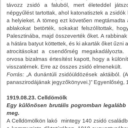
távozz zsidó a faluból, mert életeddel játsz
népgyűlést tartottak, ahol katonatisztek a zsidók ki
a helyieket. A tömeg ezt követően megtámadta az
ablakokat betörték, sokakat felszólítottak, h
Palesztinába, majd összeverték őket. A rabbina
a hátára batyut köttettek, és ki akarták őket űzni a
atrocitásokat a csendőrség megakadályozta. 
orvosa bizalmas értesítést kapott, hogy a kül
visszatérnek. Erre az összes zsidó elmenekült.
Forrás:
„A dunántúli zsidóüldözések aktáiból. (A
panaszirodájának jegyzőkönyvei.)” Egyenlőség, 1
1919.08.23. Celldömölk
Egy különösen brutális pogromban legalább h
meg.
A Celldömölkön lakó mintegy 140 zsidó családbó