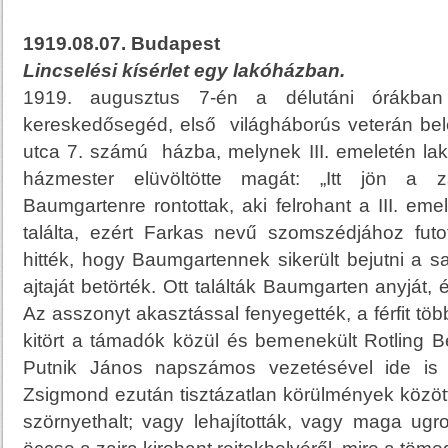
1919.08.07. Budapest
Lincselési kísérlet egy lakóházban.
1919. augusztus 7-én a délutáni órákban
kereskedősegéd, első világháborús veterán bel
utca 7. számú házba, melynek III. emeletén lakot
házmester elüvöltötte magát: „Itt jön a z
Baumgartenre rontottak, aki felrohant a III. eme
találta, ezért Farkas nevű szomszédjához futo
hitték, hogy Baumgartennek sikerült bejutni a s
ajtaját betörték. Ott találták Baumgarten anyját, 
Az asszonyt akasztással fenyegették, a férfit tö
kitört a támadók közül és bemenekült Rotling 
Putnik János napszámos vezetésével ide is 
Zsigmond ezután tisztázatlan körülmények közöt
szörnyethalt; vagy lehajították, vagy maga ugro