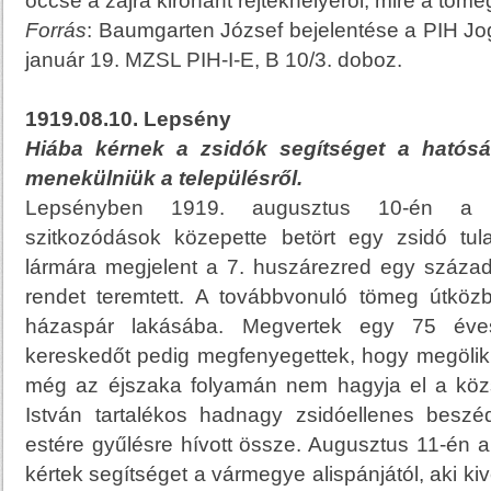
öccse a zajra kirohant rejtekhelyéről, mire a töme
Forrás
: Baumgarten József bejelentése a PIH Jog
január 19. MZSL PIH-I-E, B 10/3. doboz.
1919.08.10. Lepsény
Hiába kérnek a zsidók segítséget a hatóság
menekülniük a településről.
Lepsényben 1919. augusztus 10-én a t
szitkozódások közepette betört egy zsidó tu
lármára megjelent a 7. huszárezred egy száz
rendet teremtett. A továbbvonuló tömeg útköz
házaspár lakásába. Megvertek egy 75 éve
kereskedőt pedig megfenyegettek, hogy megölik,
még az éjszaka folyamán nem hagyja el a köz
István tartalékos hadnagy zsidóellenes beszé
estére gyűlésre hívott össze. Augusztus 11-én a
kértek segítséget a vármegye alispánjától, aki kiv