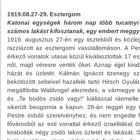
1919.08.27-29. Esztergom
Katonai egységek három nap több tucatnyi 
számos lakást kifosztanak, egy embert meggyi
1919. augusztus 27-én egy tisztekből és közle
razziázott az esztergomi vasútállomáson. A Pes
érkező vonatok utasai közül kiválasztottak 17 esz
nőt, majd véresre verték őket. Aznap éjjel kira
házát és üzletét. Kálmán Ignácot tizenegy sz
bekötözött sebeivel hazafelé tartó Hirsch Gyulát
megállította Waldvogel alezredes, a vármegye e
és „Te büdös zsidó vagy!” kiáltással ráemelte
sikerült beugornia a kapun. 28-án reggel egy t
Pestre induló szerelvényhez, és nem engedte fe
fővárosból az esti vonattal érkező izraelitákat ö
kirabolták négy zsidó lakos üzletét és lakását. 