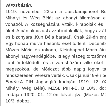
városházán.
1919. november 23-án a Jászkarajenőről B
Mihályt és Wég Bélát az abonyi állomáson egy 
vonatról. A községházára vitték, kirabolták és 
őket. A bántalmazást azzal indokolták, hogy az ál
és bizonyára „Kun Béla barátai”. Csak 29-én e
Egy hónap múlva hasonló eset történt. Decemb
Mózes Móric és rokona, Kleinhappel Mária át
abonyi nagyvendéglőbe. Itt egy részeg törzsőrme
iránt érdeklődött, és a városházára vitte őket
megszökött, de Móriczot több napig fogva tar
rendszeresen véresre verték. Csak január 9-én 
Forrás:
A PIH Jogsegítő Irodáján 1919. 12. 02
Mihály, Wég Béla). MZSL PIH-I-E, B 10/3. do
Irodáján 1920. 01. 12-én felvett jkv. (Mózes M
10/3. doboz.