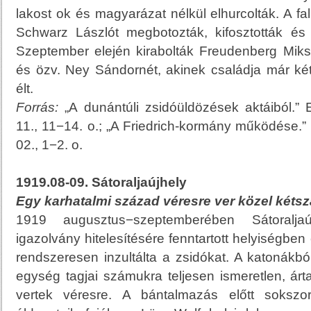
lakost ok és magyarázat nélkül elhurcolták. A f
Schwarz Lászlót megbotozták, kifosztották és 
Szeptember elején kirabolták Freudenberg Mik
és özv. Ney Sándornét, akinek családja már ké
élt.
Forrás:
„A dunántúli zsidóüldözések aktáiból.”
11., 11−14. o.; „A Friedrich-kormány működése.”
02., 1−2. o.
1919.08-09. Sátoraljaújhely
Egy karhatalmi század véresre ver közel kétsz
1919 augusztus−szeptemberében Sátoralja
igazolvány hitelesítésére fenntartott helyiségbe
rendszeresen inzultálta a zsidókat. A katonákbó
egység tagjai számukra teljesen ismeretlen, árta
vertek véresre. A bántalmazás előtt sokszor