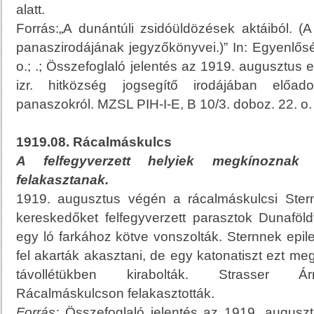
alatt.
Forrás:„A dunántúli zsidóüldözések aktáiból. (A
panaszirodájának jegyzőkönyvei.)” In: Egyenlősé
o.; .; Összefoglaló jelentés az 1919. augusztus el
izr. hitközség jogsegítő irodájában előad
panaszokról. MZSL PIH-I-E, B 10/3. doboz. 22. o.
1919.08. Rácalmáskulcs
A felfegyverzett helyiek megkínoznak 
felakasztanak.
1919. augusztus végén a rácalmáskulcsi Stern
kereskedőket felfegyverzett parasztok Dunaföldv
egy ló farkához kötve vonszolták. Sternnek epil
fel akarták akasztani, de egy katonatiszt ezt m
távollétükben kirabolták. Strasser Ár
Rácalmáskulcson felakasztották.
Forrás:
Összefoglaló jelentés az 1919. augusztu