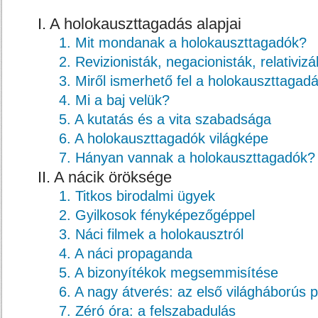
I. A holokauszttagadás alapjai
1. Mit mondanak a holokauszttagadók?
2. Revizionisták, negacionisták, relativizá
3. Miről ismerhető fel a holokauszttagad
4. Mi a baj velük?
5. A kutatás és a vita szabadsága
6. A holokauszttagadók világképe
7. Hányan vannak a holokauszttagadók?
II. A nácik öröksége
1. Titkos birodalmi ügyek
2. Gyilkosok fényképezőgéppel
3. Náci filmek a holokausztról
4. A náci propaganda
5. A bizonyítékok megsemmisítése
6. A nagy átverés: az első világháborús
7. Zéró óra: a felszabadulás