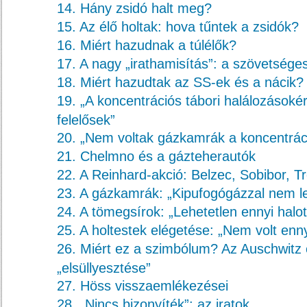
14. Hány zsidó halt meg?
15. Az élő holtak: hova tűntek a zsidók?
16. Miért hazudnak a túlélők?
17. A nagy „irathamisítás”: a szövetsége
18. Miért hazudtak az SS-ek és a nácik?
19. „A koncentrációs tábori halálozásoké
felelősek”
20. „Nem voltak gázkamrák a koncentrác
21. Chelmno és a gázteherautók
22. A Reinhard-akció: Belzec, Sobibor, Tr
23. A gázkamrák: „Kipufogógázzal nem le
24. A tömegsírok: „Lehetetlen ennyi halot
25. A holtestek elégetése: „Nem volt enny
26. Miért ez a szimbólum? Az Auschwitz 
„elsüllyesztése”
27. Höss visszaemlékezései
28. „Nincs bizonyíték”: az iratok