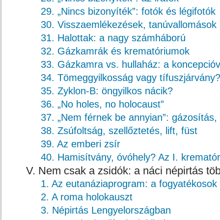
29. „Nincs bizonyíték”: fotók és légifotók
30. Visszaemlékezések, tanúvallomások
31. Halottak: a nagy számháború
32. Gázkamrák és krematóriumok
33. Gázkamra vs. hullaház: a koncepcióv
34. Tömeggyilkosság vagy tífuszjárvány
35. Zyklon-B: öngyilkos nácik?
36. „No holes, no holocaust”
37. „Nem férnek be annyian”: gázosítás,
38. Zsúfoltság, szellőztetés, lift, füst
39. Az emberi zsír
40. Hamisítvány, óvóhely? Az I. kremató
V. Nem csak a zsidók: a náci népirtás tö
1. Az eutanáziaprogram: a fogyatékosok
2. A roma holokauszt
3. Népirtás Lengyelországban