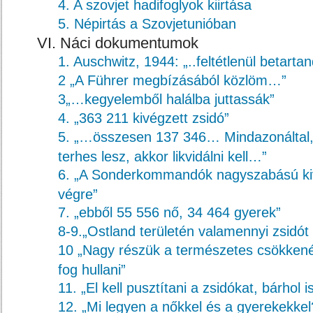
4. A szovjet hadifoglyok kiirtása
5. Népirtás a Szovjetunióban
VI. Náci dokumentumok
1. Auschwitz, 1944: „..feltétlenül betartan
2 „A Führer megbízásából közlöm…”
3„…kegyelemből halálba juttassák”
4. „363 211 kivégzett zsidó”
5. „…összesen 137 346… Mindazonáltal,
terhes lesz, akkor likvidálni kell…”
6. „A Sonderkommandók nagyszabású kiv
végre”
7. „ebből 55 556 nő, 34 464 gyerek”
8-9.„Ostland területén valamennyi zsidót li
10 „Nagy részük a természetes csökkené
fog hullani”
11. „El kell pusztítani a zsidókat, bárhol i
12. „Mi legyen a nőkkel és a gyerekekkel