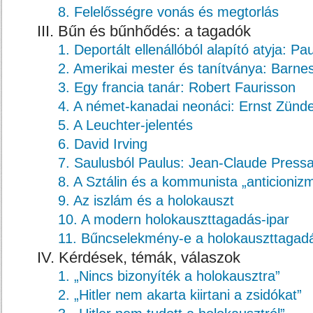
8. Felelősségre vonás és megtorlás
III. Bűn és bűnhődés: a tagadók
1. Deportált ellenállóból alapító atyja: Pa
2. Amerikai mester és tanítványa: Barn
3. Egy francia tanár: Robert Faurisson
4. A német-kanadai neonáci: Ernst Zünde
5. A Leuchter-jelentés
6. David Irving
7. Saulusból Paulus: Jean-Claude Press
8. A Sztálin és a kommunista „anticioniz
9. Az iszlám és a holokauszt
10. A modern holokauszttagadás-ipar
11. Bűncselekmény-e a holokauszttagad
IV. Kérdések, témák, válaszok
1. „Nincs bizonyíték a holokausztra”
2. „Hitler nem akarta kiirtani a zsidókat”