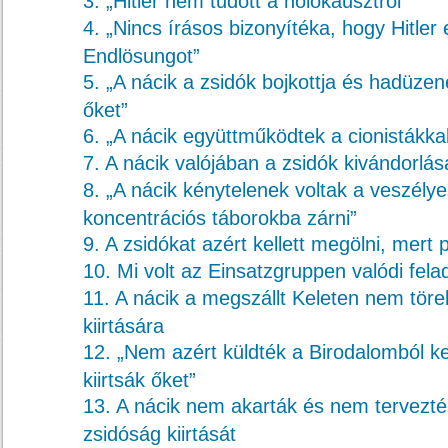
3. „Hitler nem tudott a holokausztról”
4. „Nincs írásos bizonyítéka, hogy Hitler 
Endlösungot”
5. „A nácik a zsidók bojkottja és hadüzen
őket”
6. „A nácik együttműködtek a cionistákka
7. A nácik valójában a zsidók kivándorlá
8. „A nácik kénytelenek voltak a veszélye
koncentrációs táborokba zárni”
9. A zsidókat azért kellett megölni, mert 
10. Mi volt az Einsatzgruppen valódi fela
11. A nácik a megszállt Keleten nem töre
kiirtására
12. „Nem azért küldték a Birodalomból ke
kiirtsák őket”
13. A nácik nem akarták és nem tervezték
zsidóság kiirtását