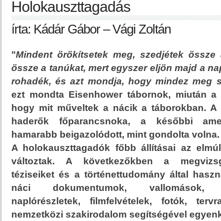
Holokauszttagadás
írta: Kádár Gábor – Vági Zoltán
"
Mindent örökítsetek meg, szedjétek össze a
össze a tanúkat, mert egyszer eljön majd a nap
rohadék, és azt mondja, hogy mindez meg s
ezt mondta Eisenhower tábornok, miután a s
hogy mit műveltek a nácik a táborokban. A
haderők főparancsnoka, a későbbi amer
hamarabb beigazolódott, mint gondolta volna.
A holokauszttagadók főbb állításai az elmú
változtak. A következőkben a megvizsg
téziseiket és a történettudomány által haszná
náci dokumentumok, vallomások, vi
naplórészletek, filmfelvételek, fotók, te
nemzetközi szakirodalom segítségével egyenké