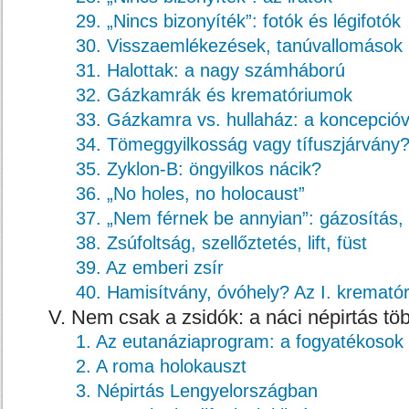
29. „Nincs bizonyíték”: fotók és légifotók
30. Visszaemlékezések, tanúvallomások
31. Halottak: a nagy számháború
32. Gázkamrák és krematóriumok
33. Gázkamra vs. hullaház: a koncepcióv
34. Tömeggyilkosság vagy tífuszjárvány
35. Zyklon-B: öngyilkos nácik?
36. „No holes, no holocaust”
37. „Nem férnek be annyian”: gázosítás,
38. Zsúfoltság, szellőztetés, lift, füst
39. Az emberi zsír
40. Hamisítvány, óvóhely? Az I. kremató
V. Nem csak a zsidók: a náci népirtás tö
1. Az eutanáziaprogram: a fogyatékosok
2. A roma holokauszt
3. Népirtás Lengyelországban