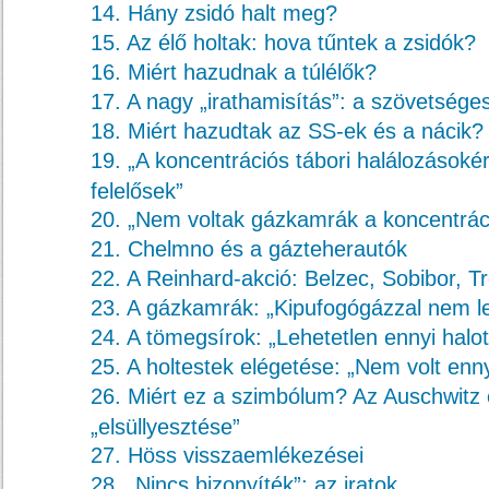
14. Hány zsidó halt meg?
15. Az élő holtak: hova tűntek a zsidók?
16. Miért hazudnak a túlélők?
17. A nagy „irathamisítás”: a szövetsége
18. Miért hazudtak az SS-ek és a nácik?
19. „A koncentrációs tábori halálozásoké
felelősek”
20. „Nem voltak gázkamrák a koncentrác
21. Chelmno és a gázteherautók
22. A Reinhard-akció: Belzec, Sobibor, Tr
23. A gázkamrák: „Kipufogógázzal nem le
24. A tömegsírok: „Lehetetlen ennyi halot
25. A holtestek elégetése: „Nem volt enny
26. Miért ez a szimbólum? Az Auschwitz 
„elsüllyesztése”
27. Höss visszaemlékezései
28. „Nincs bizonyíték”: az iratok