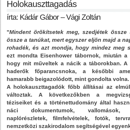
Holokauszttagadás
írta: Kádár Gábor – Vági Zoltán
"
Mindent örökítsetek meg, szedjétek össze a
össze a tanúkat, mert egyszer eljön majd a nap
rohadék, és azt mondja, hogy mindez meg s
ezt mondta Eisenhower tábornok, miután a s
hogy mit műveltek a nácik a táborokban. A
haderők főparancsnoka, a későbbi amer
hamarabb beigazolódott, mint gondolta volna.
A holokauszttagadók főbb állításai az elmú
változtak. A következőkben a megvizsg
téziseiket és a történettudomány által haszná
náci dokumentumok, vallomások, vi
naplórészletek, filmfelvételek, fotók, te
nemzetközi szakirodalom segítségével egyenké