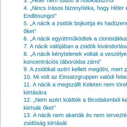
3. „Hitler nem tudott a holokausztról”
4. „Nincs írásos bizonyítéka, hogy Hitler 
Endlösungot”
5. „A nácik a zsidók bojkottja és hadüzen
őket”
6. „A nácik együttműködtek a cionistákka
7. A nácik valójában a zsidók kivándorlá
8. „A nácik kénytelenek voltak a veszélye
koncentrációs táborokba zárni”
9. A zsidókat azért kellett megölni, mert 
10. Mi volt az Einsatzgruppen valódi fela
11. A nácik a megszállt Keleten nem töre
kiirtására
12. „Nem azért küldték a Birodalomból ke
kiirtsák őket”
13. A nácik nem akarták és nem tervezték
zsidóság kiirtását