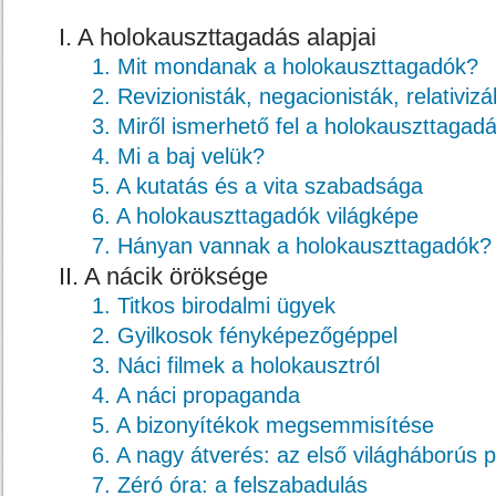
I. A holokauszttagadás alapjai
1. Mit mondanak a holokauszttagadók?
2. Revizionisták, negacionisták, relativizá
3. Miről ismerhető fel a holokauszttagad
4. Mi a baj velük?
5. A kutatás és a vita szabadsága
6. A holokauszttagadók világképe
7. Hányan vannak a holokauszttagadók?
II. A nácik öröksége
1. Titkos birodalmi ügyek
2. Gyilkosok fényképezőgéppel
3. Náci filmek a holokausztról
4. A náci propaganda
5. A bizonyítékok megsemmisítése
6. A nagy átverés: az első világháborús
7. Zéró óra: a felszabadulás