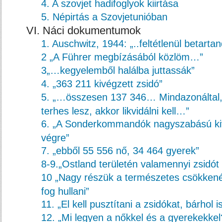
4. A szovjet hadifoglyok kiirtása
5. Népirtás a Szovjetunióban
VI. Náci dokumentumok
1. Auschwitz, 1944: „..feltétlenül betartan
2 „A Führer megbízásából közlöm…”
3„…kegyelemből halálba juttassák”
4. „363 211 kivégzett zsidó”
5. „…összesen 137 346… Mindazonáltal,
terhes lesz, akkor likvidálni kell…”
6. „A Sonderkommandók nagyszabású kiv
végre”
7. „ebből 55 556 nő, 34 464 gyerek”
8-9.„Ostland területén valamennyi zsidót li
10 „Nagy részük a természetes csökkené
fog hullani”
11. „El kell pusztítani a zsidókat, bárhol i
12. „Mi legyen a nőkkel és a gyerekekkel