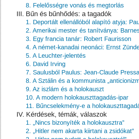
8. Felelősségre vonás és megtorlás
III. Bűn és bűnhődés: a tagadók
1. Deportált ellenállóból alapító atyja: Pa
2. Amerikai mester és tanítványa: Barn
3. Egy francia tanár: Robert Faurisson
4. A német-kanadai neonáci: Ernst Zünde
5. A Leuchter-jelentés
6. David Irving
7. Saulusból Paulus: Jean-Claude Press
8. A Sztálin és a kommunista „anticioniz
9. Az iszlám és a holokauszt
10. A modern holokauszttagadás-ipar
11. Bűncselekmény-e a holokauszttagad
IV. Kérdések, témák, válaszok
1. „Nincs bizonyíték a holokausztra”
2. „Hitler nem akarta kiirtani a zsidókat”