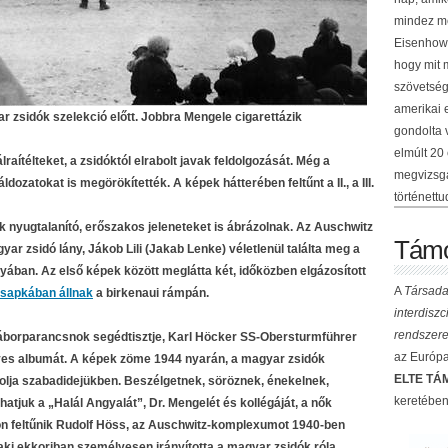
mindez me
Eisenhowe
hogy mit 
szövetség
amerikai 
 zsidók szelekció előtt. Jobbra Mengele cigarettázik
gondolta 
elmúlt 20
raítélteket, a zsidóktól elrabolt javak feldolgozását. Még a
megvizsgá
ozatokat is megörökítették. A képek hátterében feltűnt a II., a III.
történettu
ók nyugtalanító, erőszakos jeleneteket is ábrázolnak. Az Auschwitz
Támo
yar zsidó lány, Jákob Lili (Jakab Lenke) véletlenül találta meg a
ában. Az első képek között meglátta két, időközben elgázosított
A
Társada
sapkában állnak
a birkenaui rámpán.
interdisz
rendszere
áborparancsnok segédtisztje, Karl Höcker SS-Obersturmführer
az Európai
yes albumát. A képek zöme 1944 nyarán, a magyar zsidók
ELTE TÁM
zolja szabadidejükben. Beszélgetnek, söröznek, énekelnek,
keretében
atjuk a „Halál Angyalát”, Dr. Mengelét és kollégáját, a nők
ókon feltűnik Rudolf Höss, az Auschwitz-komplexumot 1940-ben
aki ekkoriban személyesen irányította a magyar zsidók róla