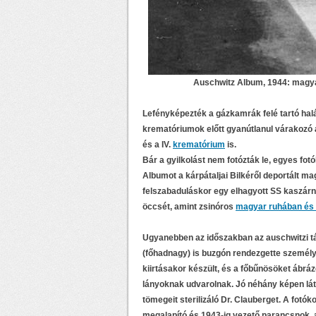
Auschwitz Album, 1944: magyar
Lefényképezték a gázkamrák felé tartó halál
krematóriumok előtt gyanútlanul várakozó áld
és a IV.
krematórium
is.
Bár a gyilkolást nem fotózták le, egyes fot
Albumot a kárpátaljai Bilkéről deportált mag
felszabaduláskor egy elhagyott SS kaszárny
öccsét, amint zsinóros
magyar ruhában és 
Ugyanebben az időszakban az auschwitzi t
(főhadnagy) is buzgón rendezgette személ
kiirtásakor készült, és a főbűnösöket ábrá
lányoknak udvarolnak. Jó néhány képen láth
tömegeit sterilizáló Dr. Clauberget. A fot
megalapító és 1943-ig vezető parancsnok, 