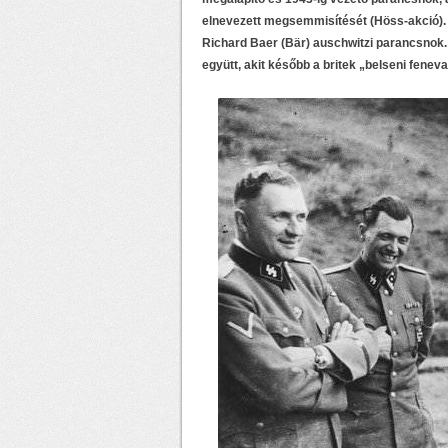
elnevezett megsemmisítését (Höss-akció).
Richard Baer (Bär) auschwitzi parancsnok.
együtt, akit később a britek „belseni feneva