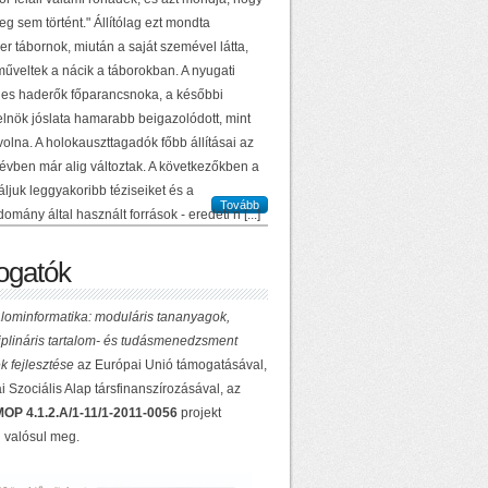
g sem történt." Állítólag ezt mondta
r tábornok, miután a saját szemével látta,
műveltek a nácik a táborokban. A nyugati
es haderők főparancsnoka, a későbbi
elnök jóslata hamarabb beigazolódott, mint
volna. A holokauszttagadók főbb állításai az
 évben már alig változtak. A következőkben a
ljuk leggyakoribb téziseiket és a
Tovább
domány által használt források - eredeti n [...]
gatók
lominformatika: moduláris tananyagok,
ciplináris tartalom- és tudásmenedzsment
k fejlesztése
az Európai Unió támogatásával,
 Szociális Alap társfinanszírozásával, az
OP 4.1.2.A/1-11/1-2011-0056
projekt
 valósul meg.