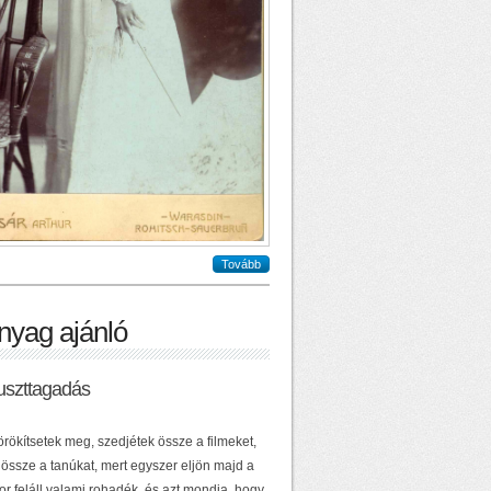
Tovább
nyag ajánló
uszttagadás
örökítsetek meg, szedjétek össze a filmeket,
 össze a tanúkat, mert egyszer eljön majd a
or feláll valami rohadék, és azt mondja, hogy