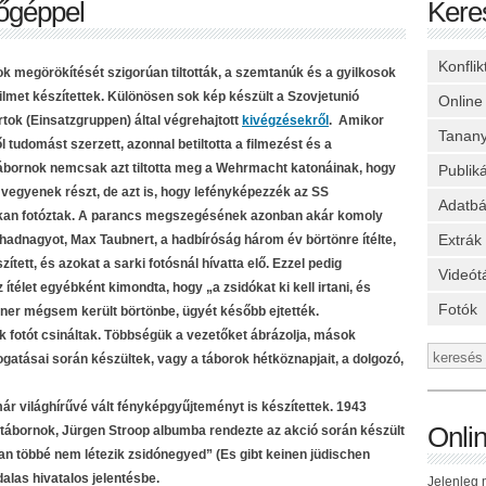
őgéppel
Kere
Konfli
 megörökítését szigorúan tiltották, a szemtanúk és a gyilkosok
 filmet készítettek. Különösen sok kép készült a Szovjetunió
Online
tok (Einsatzgruppen) által végrehajtott
kivégzésekről
. Amikor
Tanan
tudomást szerzett, azonnal betiltotta a filmezést és a
bornok nemcsak azt tiltotta meg a Wehrmacht katonáinak, hogy
Publik
vegyenek részt, de azt is, hogy lefényképezzék az SS
Adatbá
okan fotóztak. A parancs megszegésének azonban akár komoly
Extrák
hadnagyot, Max Taubnert, a hadbíróság három év börtönre ítélte,
tett, és azokat a sarki fotósnál hívatta elő. Ezzel pedig
Videót
ítélet egyébként kimondta, hogy „a zsidókat ki kell irtani, és
Fotók
ner mégsem került börtönbe, ügyét később ejtették.
 fotót csináltak. Többségük a vezetőket ábrázolja, mások
atásai során készültek, vagy a táborok hétköznapjait, a dolgozó,
már világhírűvé vált fényképgyűjteményt is készítettek. 1943
Onli
-tábornok, Jürgen Stroop albumba rendezte az akció során készült
an többé nem létezik zsidónegyed” (Es gibt keinen jüdischen
alas hivatalos jelentésbe.
Jelenleg n