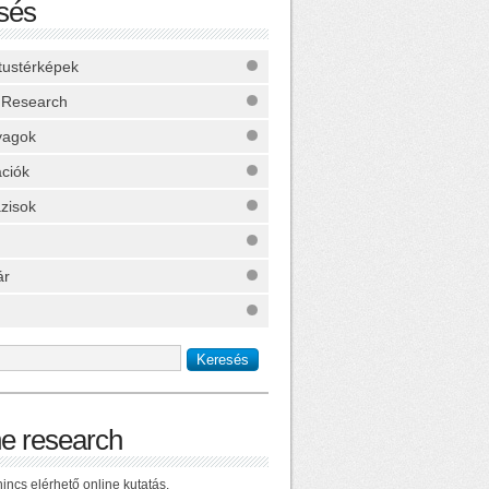
sés
ktustérképek
 Research
yagok
ációk
zisok
ár
ne research
incs elérhető online kutatás.