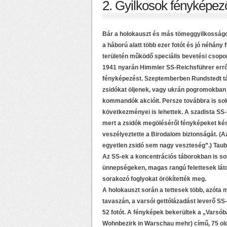
2. Gyilkosok fényképez
Bár a holokauszt és más tömeggyilkosságok
a háború alatt több ezer fotót és jó néhány
területén működő speciális bevetési csopor
1941 nyarán Himmler SS-Reichsführer erről 
fényképezést. Szeptemberben Rundstedt tá
zsidókat öljenek, vagy ukrán pogromokban 
kommandók akcióit. Persze továbbra is s
következményei is lehettek. A szadista SS-
mert a zsidók megöléséről fényképeket készí
veszélyeztette a Birodalom biztonságát. (Az 
egyetlen zsidó sem nagy veszteség”.) Taub
Az SS-ek a koncentrációs táborokban is sok
ünnepségeken, magas rangú felettesek látog
sorakozó foglyokat örökítették meg.
A holokauszt során a tettesek több, azóta 
tavaszán, a varsói gettólázadást leverő SS
52 fotót. A fényképek bekerültek a „Varsób
Wohnbezirk in Warschau mehr) című, 75 old