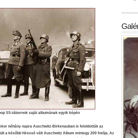
Galér
roop SS-tábornok saját albumának egyik képén
kor néhány napra Auschwitz-Birkenauban is feloldották az
zült a később híressé vált Auschwitz Album mintegy 200 fotója. Az