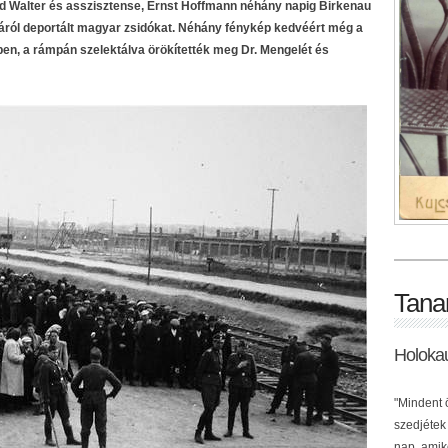
rd Walter és asszisztense, Ernst Hoffmann néhány napig Birkenau
járól deportált magyar zsidókat. Néhány fénykép kedvéért még a
ben, a rámpán szelektálva örökítették meg Dr. Mengelét és
Tana
Holoka
"Mindent 
szedjétek
nap, amik