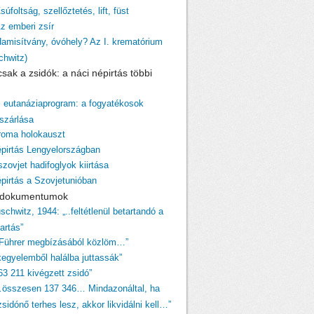
súfoltság, szellőztetés, lift, füst
Az emberi zsír
Hamisítvány, óvóhely? Az I. krematórium
chwitz)
sak a zsidók: a náci népirtás többi
z eutanáziaprogram: a fogyatékosok
szárlása
 roma holokauszt
épirtás Lengyelországban
szovjet hadifoglyok kiirtása
épirtás a Szovjetunióban
i dokumentumok
schwitz, 1944: „..feltétlenül betartandó a
tartás”
 Führer megbízásából közlöm…”
egyelemből halálba juttassák”
63 211 kivégzett zsidó”
…összesen 137 346… Mindazonáltal, ha
sidónő terhes lesz, akkor likvidálni kell…”