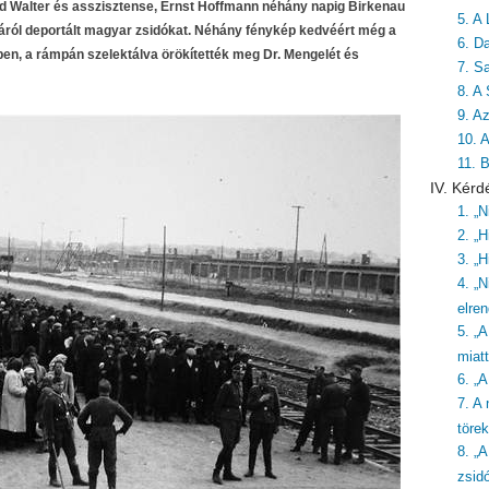
rd Walter és asszisztense, Ernst Hoffmann néhány napig Birkenau
5. A 
járól deportált magyar zsidókat. Néhány fénykép kedvéért még a
6. Da
ben, a rámpán szelektálva örökítették meg Dr. Mengelét és
7. S
8. A
9. A
10. 
11. 
IV. Kérd
1. „
2. „H
3. „H
4. „N
elre
5. „
miatt
6. „
7. A
töre
8. „
zsid