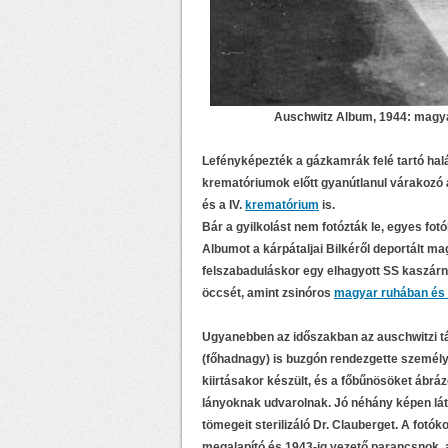
Auschwitz Album, 1944: magyar
Lefényképezték a gázkamrák felé tartó halál
krematóriumok előtt gyanútlanul várakozó áld
és a IV.
krematórium
is.
Bár a gyilkolást nem fotózták le, egyes fot
Albumot a kárpátaljai Bilkéről deportált mag
felszabaduláskor egy elhagyott SS kaszárny
öccsét, amint zsinóros
magyar ruhában és 
Ugyanebben az időszakban az auschwitzi t
(főhadnagy) is buzgón rendezgette személ
kiirtásakor készült, és a főbűnösöket ábrá
lányoknak udvarolnak. Jó néhány képen láth
tömegeit sterilizáló Dr. Clauberget. A fot
megalapító és 1943-ig vezető parancsnok, 