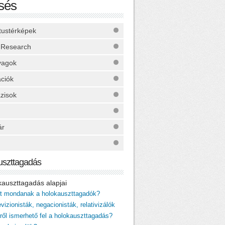
sés
ktustérképek
 Research
yagok
ációk
zisok
ár
uszttagadás
okauszttagadás alapjai
it mondanak a holokauszttagadók?
vizionisták, negacionisták, relativizálók
iről ismerhető fel a holokauszttagadás?