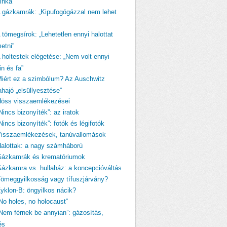
linka
A gázkamrák: „Kipufogógázzal nem lehet
 tömegsírok: „Lehetetlen ennyi halottat
etni”
A holtestek elégetése: „Nem volt ennyi
n és fa”
Miért ez a szimbólum? Az Auschwitz
ahajó „elsüllyesztése”
Höss visszaemlékezései
Nincs bizonyíték”: az iratok
Nincs bizonyíték”: fotók és légifotók
Visszaemlékezések, tanúvallomások
Halottak: a nagy számháború
Gázkamrák és krematóriumok
Gázkamra vs. hullaház: a koncepcióváltás
Tömeggyilkosság vagy tífuszjárvány?
Zyklon-B: öngyilkos nácik?
„No holes, no holocaust”
„Nem férnek be annyian”: gázosítás,
és