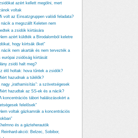
zsidókat azért kellett megölni, mert
izánok voltak
Mi volt az Einsatzgruppen valódi feladata?
A nácik a megszállt Keleten nem
edtek a zsidók kiirtására
„Nem azért küldték a Birodalomból keletre
dókat, hogy kiirtsák őket”
A nácik nem akarták és nem tervezték a
s európai zsidóság kiirtását
Hány zsidó halt meg?
Az élő holtak: hova tűntek a zsidók?
Miért hazudnak a túlélők?
A nagy „irathamisítás”: a szövetségesek
Miért hazudtak az SS-ek és a nácik?
A koncentrációs tábori halálozásokért a
etségesek felelősek”
„Nem voltak gázkamrák a koncentrációs
rokban”
Chelmno és a gázteherautók
A Reinhard-akció: Belzec, Sobibor,