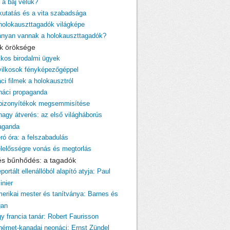
 a baj velük?
 kutatás és a vita szabadsága
 holokauszttagadók világképe
ányan vannak a holokauszttagadók?
cik öröksége
itkos birodalmi ügyek
yilkosok fényképezőgéppel
ci filmek a holokausztról
 náci propaganda
 bizonyítékok megsemmisítése
 nagy átverés: az első világháborús
aganda
ró óra: a felszabadulás
elelősségre vonás és megtorlás
 és bűnhődés: a tagadók
portált ellenállóból alapító atyja: Paul
inier
merikai mester és tanítványa: Barnes és
gan
gy francia tanár: Robert Faurisson
 német-kanadai neonáci: Ernst Zündel