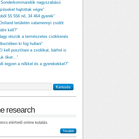
A Sonderkommandók nagyszabású
gzéseket hajtottak végre”
ebből 55 556 nő, 34 464 gyerek”
„Ostland területén valamennyi zsidót
dálni kell?”
Nagy részük a természetes csökkenés
keztében ki fog hullani”
El kell pusztítani a zsidókat, bárhol is
juk őket…”
„Mi legyen a nőkkel és a gyerekekkel?”
ne research
incs elérhető online kutatás.
Tovább