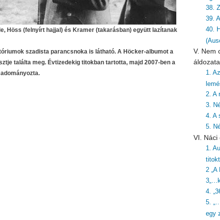
38. Z
39. 
40. 
 Höss (felnyírt hajjal) és Kramer (takarásban) együtt lazítanak
(Aus
V. Nem c
tóriumok szadista parancsnoka is látható. A Höcker-albumot a
áldozata
ztje találta meg. Évtizedekig titokban tartotta, majd 2007-ben a
1. A
 adományozta.
lemé
2. A
3. N
4. A 
5. N
VI. Nác
1. Au
titok
2 „A
3„…k
4. „3
5. „
egy z