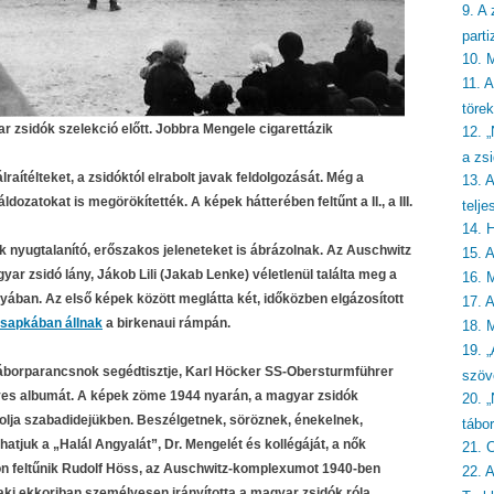
9. A 
part
10. 
11. 
törek
 zsidók szelekció előtt. Jobbra Mengele cigarettázik
12. 
a zsi
raítélteket, a zsidóktól elrabolt javak feldolgozását. Még a
13. 
ozatokat is megörökítették. A képek hátterében feltűnt a II., a III.
telje
14. 
ók nyugtalanító, erőszakos jeleneteket is ábrázolnak. Az Auschwitz
15. 
yar zsidó lány, Jákob Lili (Jakab Lenke) véletlenül találta meg a
16. 
ában. Az első képek között meglátta két, időközben elgázosított
17. 
sapkában állnak
a birkenaui rámpán.
18. 
19. „
áborparancsnok segédtisztje, Karl Höcker SS-Obersturmführer
szöv
yes albumát. A képek zöme 1944 nyarán, a magyar zsidók
20. 
zolja szabadidejükben. Beszélgetnek, söröznek, énekelnek,
tábo
atjuk a „Halál Angyalát”, Dr. Mengelét és kollégáját, a nők
21. 
ókon feltűnik Rudolf Höss, az Auschwitz-komplexumot 1940-ben
22. 
aki ekkoriban személyesen irányította a magyar zsidók róla