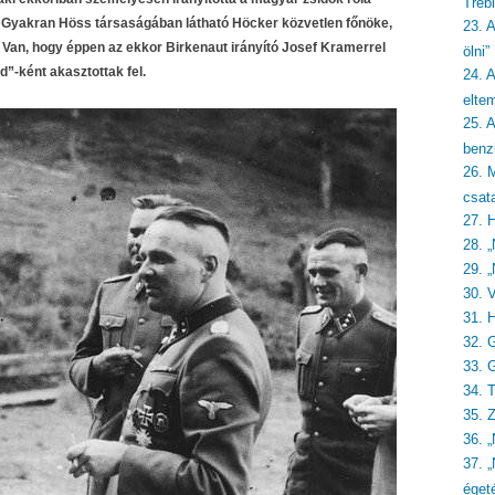
Treb
 Gyakran Höss társaságában látható Höcker közvetlen főnöke,
23. 
 Van, hogy éppen az ekkor Birkenaut irányító Josef Kramerrel
ölni”
d”-ként akasztottak fel.
24. A
eltem
25. 
benzi
26. 
csat
27. 
28. „
29. „
30. 
31. 
32. 
33. 
34. 
35. 
36. 
37. 
éget