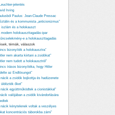
Leuchter-jelentés
vid Irving
aulusból Paulus: Jean-Claude Pressac
 Sztálin és a kommunista „anticionizmus”
z iszlám és a holokauszt
A modern holokauszttagadás-ipar
Bűncselekmény-e a holokauszttagadás
ések, témák, válaszok
Nincs bizonyíték a holokausztra”
itler nem akarta kiirtani a zsidókat”
itler nem tudott a holokausztról”
incs írásos bizonyítéka, hogy Hitler
ndelte az Endlösungot”
A nácik a zsidók bojkottja és hadüzenete
 üldözték őket”
A nácik együttműködtek a cionistákkal”
 nácik valójában a zsidók kivándorlására
kedtek
A nácik kénytelenek voltak a veszélyes
ókat koncentrációs táborokba zárni”