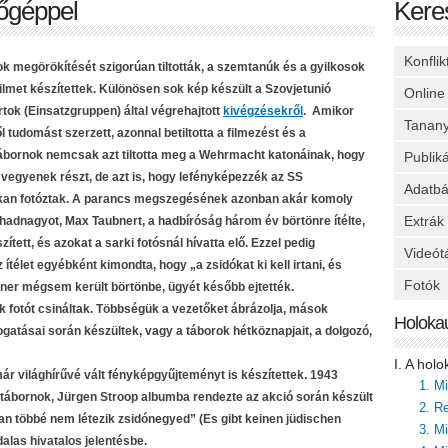
őgéppel
Kere
Konfli
 megörökítését szigorúan tiltották, a szemtanúk és a gyilkosok
 filmet készítettek. Különösen sok kép készült a Szovjetunió
Online
tok (Einsatzgruppen) által végrehajtott
kivégzésekről
. Amikor
Tanan
tudomást szerzett, azonnal betiltotta a filmezést és a
bornok nemcsak azt tiltotta meg a Wehrmacht katonáinak, hogy
Publik
vegyenek részt, de azt is, hogy lefényképezzék az SS
Adatbá
okan fotóztak. A parancs megszegésének azonban akár komoly
Extrák
hadnagyot, Max Taubnert, a hadbíróság három év börtönre ítélte,
tett, és azokat a sarki fotósnál hívatta elő. Ezzel pedig
Videót
ítélet egyébként kimondta, hogy „a zsidókat ki kell irtani, és
Fotók
ner mégsem került börtönbe, ügyét később ejtették.
 fotót csináltak. Többségük a vezetőket ábrázolja, mások
Holoka
atásai során készültek, vagy a táborok hétköznapjait, a dolgozó,
I. A hol
már világhírűvé vált fényképgyűjteményt is készítettek. 1943
1. M
-tábornok, Jürgen Stroop albumba rendezte az akció során készült
2. Re
an többé nem létezik zsidónegyed” (Es gibt keinen jüdischen
3. M
alas hivatalos jelentésbe.