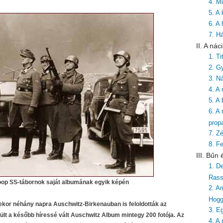
4. Mi
5. A
6. A
7. H
II. A ná
1. T
2. G
3. Ná
4. A
5. A
6. A
prop
7. Zé
8. F
III. Bűn
1. De
Rass
roop SS-tábornok saját albumának egyik képén
2. A
Hog
kor néhány napra Auschwitz-Birkenauban is feloldották az
3. E
zült a később híressé vált Auschwitz Album mintegy 200 fotója. Az
4. A