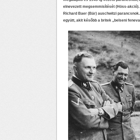
elnevezett megsemmisítését (Höss-akció).
Richard Baer (Bär) auschwitzi parancsnok.
együtt, akit később a britek „belseni feneva