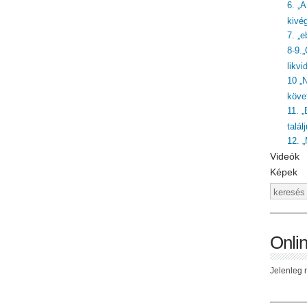
6. „
kivé
7. „
8-9.
likvi
10 „
követ
11. „
talál
12. 
Videók
Képek
Onli
Jelenleg n