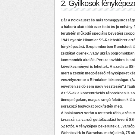
2. Gyilkosok fényképez
Bár a holokauszt és más tömeggyilkosságok
a háború alatt több ezer fotót és jó néhány
területén működő speciális bevetési csopor
1941 nyarán Himmler SS-Reichsführer erről 
fényképezést. Szeptemberben Rundstedt tá
zsidókat öljenek, vagy ukrán pogromokban 
kommandók akcióit. Persze továbbra is s
következményei is lehettek. A szadista SS-
mert a zsidók megöléséről fényképeket készí
veszélyeztette a Birodalom biztonságát. (Az 
egyetlen zsidó sem nagy veszteség”.) Taub
Az SS-ek a koncentrációs táborokban is sok
ünnepségeken, magas rangú felettesek látog
sorakozó foglyokat örökítették meg.
A holokauszt során a tettesek több, azóta 
tavaszán, a varsói gettólázadást leverő SS
52 fotót. A fényképek bekerültek a „Varsób
Wohnbezirk in Warschau mehr) című, 75 old