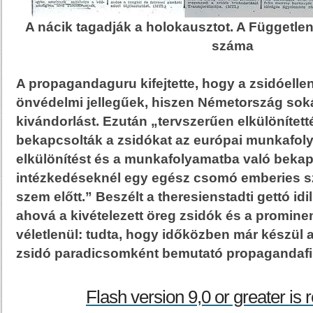
A nácik tagadják a holokausztot. A Függetlens
száma
A propagandaguru kifejtette, hogy a zsidóell
önvédelmi jellegűek, hiszen Németország sok
kivándorlást. Ezután „tervszerűen elkülönített
bekapcsolták a zsidókat az európai munkaf
elkülönítést és a munkafolyamatba való bekap
intézkedéseknél egy egész csomó emberies sz
szem előtt.” Beszélt a theresienstadti gettó idi
ahová a kivételezett öreg zsidók és a promine
véletlenül: tudta, hogy időközben már készül 
zsidó paradicsomként bemutató propagandafi
Flash version 9,0 or greater is 