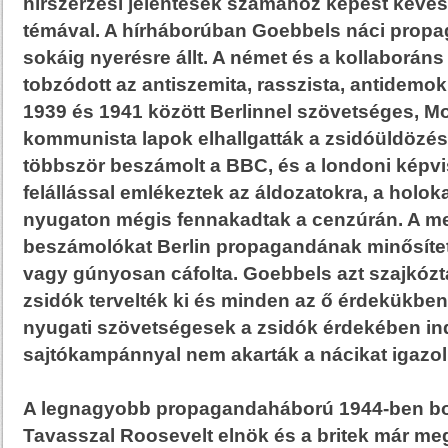
hírszerzési jelentések számához képest kevés 
témával. A hírháborúban Goebbels náci propa
sokáig nyerésre állt. A német és a kollaboráns
tobzódott az antiszemita, rasszista, antidemok
1939 és 1941 között Berlinnel szövetséges, Mo
kommunista lapok elhallgatták a zsidóüldözést
többször beszámolt a BBC, és a londoni kép
felállással emlékeztek az áldozatokra, a holoka
nyugaton mégis fennakadtak a cenzúrán. A m
beszámolókat Berlin propagandának minősítet
vagy gúnyosan cáfolta. Goebbels azt szajkózt
zsidók tervelték ki és minden az ő érdekükben 
nyugati szövetségesek a zsidók érdekében ind
sajtókampánnyal nem akarták a nácikat igazol
A legnagyobb propagandaháború 1944-ben bon
Tavasszal Roosevelt elnök és a britek már meg