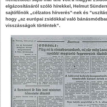
elgázosításáról szóló hírekkel, Helmut Sünder
sajtófőnök „célzatos hírverés”-nek és ”uszítás
hogy „az európai zsidókkal való bánásmódba
visszásságok történtek”.