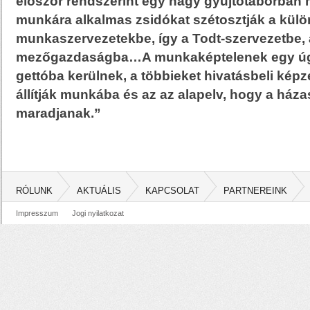
először rendszerint egy nagy gyűjtőtáborban
munkára alkalmas zsidókat szétosztják a külö
munkaszervezetekbe, így a Todt-szervezetbe, 
mezőgazdaságba…A munkaképtelenek egy úgy
gettóba kerülnek, a többieket hivatásbeli képz
állítják munkába és az az alapelv, hogy a ház
maradjanak.”
RÓLUNK
AKTUÁLIS
KAPCSOLAT
PARTNEREINK
Impresszum
Jogi nyilatkozat