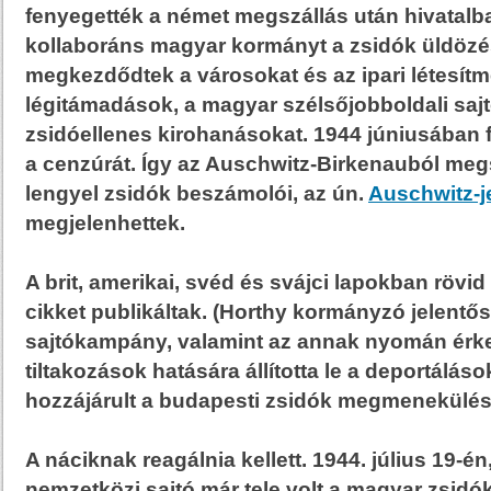
fenyegették a német megszállás után hivatalba 
kollaboráns magyar kormányt a zsidók üldözé
megkezdődtek a városokat és az ipari létesít
légitámadások, a magyar szélsőjobboldali sajt
zsidóellenes kirohanásokat. 1944 júniusában 
a cenzúrát. Így az Auschwitz-Birkenauból meg
lengyel zsidók beszámolói, az ún.
Auschwitz-
megjelenhettek.
A brit, amerikai, svéd és svájci lapokban rövid 
cikket publikáltak. (Horthy kormányzó jelentő
sajtókampány, valamint az annak nyomán érke
tiltakozások hatására állította le a deportáláso
hozzájárult a budapesti zsidók megmenekülés
A náciknak reagálnia kellett. 1944. július 19-én
nemzetközi sajtó már tele volt a magyar zsidó