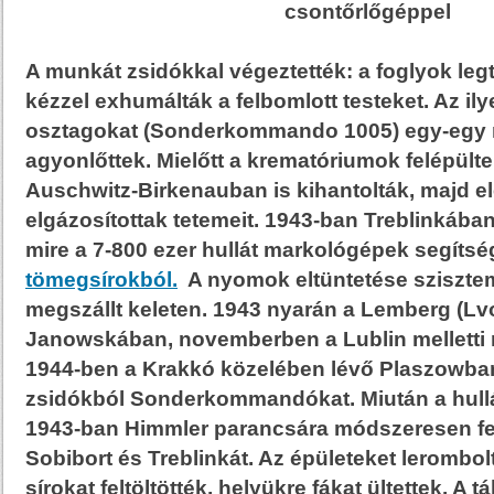
csontőrlőgéppel
A munkát zsidókkal végeztették: a foglyok le
kézzel exhumálták a felbomlott testeket. Az il
osztagokat (Sonderkommando 1005) egy-egy 
agyonlőttek. Mielőtt a krematóriumok felépült
Auschwitz-Birkenauban is kihantolták, majd el
elgázosítottak tetemeit. 1943-ban Treblinkában
mire a 7-800 ezer hullát markológépek segíts
tömegsírokból.
A nyomok eltüntetése szisztem
megszállt keleten. 1943 nyarán a Lemberg (Lvo
Janowskában, novemberben a Lublin melletti 
1944-ben a Krakkó közelében lévő Plaszowban
zsidókból Sonderkommandókat. Miután a hullák
1943-ban Himmler parancsára módszeresen fe
Sobibort és Treblinkát. Az épületeket lerombol
sírokat feltöltötték, helyükre fákat ültettek. A