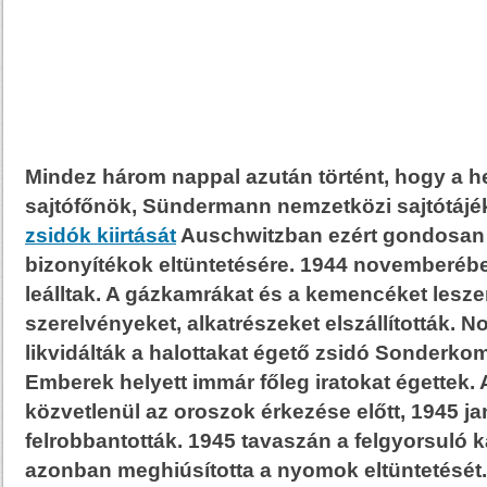
Mindez három nappal azután történt, hogy a he
sajtófőnök, Sündermann nemzetközi sajtótáj
zsidók kiirtását
Auschwitzban ezért gondosan 
bizonyítékok eltüntetésére. 1944 novemberéb
leálltak. A gázkamrákat és a kemencéket leszer
szerelvényeket, alkatrészeket elszállították.
likvidálták a halottakat égető zsidó Sonderk
Emberek helyett immár főleg iratokat égettek.
közvetlenül az oroszok érkezése előtt, 1945 j
felrobbantották. 1945 tavaszán a felgyorsuló
azonban meghiúsította a nyomok eltüntetését.