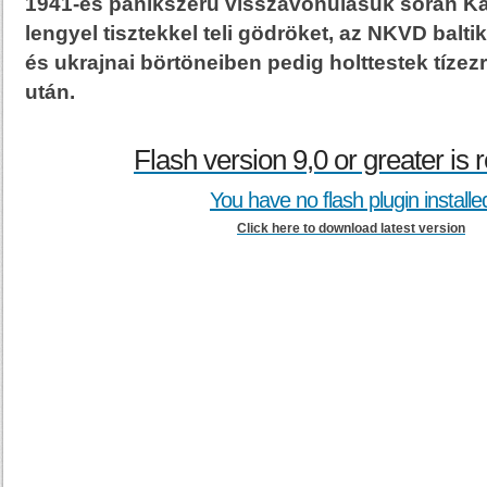
1941-es pánikszerű visszavonulásuk során K
lengyel tisztekkel teli gödröket, az NKVD balti
és ukrajnai börtöneiben pedig holttestek tíze
után.
Flash version 9,0 or greater is 
You have no flash plugin installe
Click here to download latest version