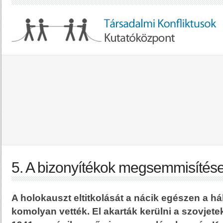
5. A bizonyítékok megsemmisítés
A holokauszt eltitkolását a nácik egészen a h
komolyan vették. El akarták kerülni a szovjete