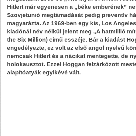
Hitlert már egyenesen a „béke emberének” ne
Szovjetunió megtámadását pedig preventív h
magyarázta. Az 1969-ben egy kis, Los Angeles-
kiadónál név nélkül jelent meg „A hatmillió mí
the Six Million) című esszéje. Bár a kiadást 
engedélyezte, ez volt az első angol nyelvű kö
nemcsak Hitlert és a nácikat mentegette, de ny
holokausztot. Ezzel Hoggan felzárkózott mest
alapítóatyák egyikévé vált.