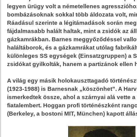
legyen ürügy volt a németellenes agresszióho
bombázásoknak sokkal több áldozata volt, min
Ráadásul szerinte a légitámadások során meg
fájdalmasabb halált haltak, mint a zsidók az ál
gázkamrákban. Barnes meggyőződéssel vallot
haláltáborok, és a gázkamrákat utólag fabrikált
különleges SS egységek (Einsatzgruppen) a 
zsidókat gyilkolták, hanem a partizánok ellen 
A világ egy másik holokauszttagadó történész
(1923-1988) is Barnesnak „köszönhet”. A Harv
ismerkedtek össze, ahol a szárnyai alá vette a 
fiatalembert. Hoggan profi történészként ran
(Berkeley, a bostoni MIT, München) kapott állás