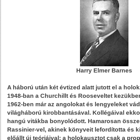
Harry Elmer Barnes
A háború után két évtized alatt jutott el a hol
1948-ban a Churchillt és Rooseveltet kezükben
1962-ben már az angolokat és lengyeleket vád
világháború kirobbantásával. Kollégáival ekk
hangú vitákba bonyolódott. Hamarosan össze
Rassinier-vel, akinek könyveit lefordította és 
előállt új teóriáival: a holokausztot csak a pr