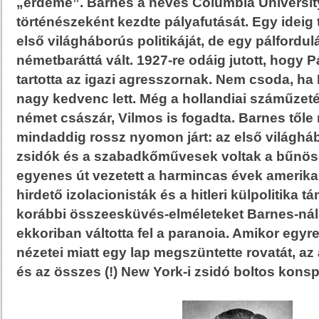
„érdeme”. Barnes a neves Columbia University
történészeként kezdte pályafutását. Egy ideig
első világháborús politikáját, de egy pálfordul
németbaráttá vált. 1927-re odáig jutott, hogy 
tartotta az igazi agresszornak. Nem csoda, ha
nagy kedvenc lett. Még a hollandiai száműzet
német császár, Vilmos is fogadta. Barnes tőle
mindaddig rossz nyomon járt: az első világháb
zsidók és a szabadkőművesek voltak a bűnös
egyenes út vezetett a harmincas évek amerika
hirdető izolacionisták és a hitleri külpolitika 
korábbi összeesküvés-elméleteket Barnes-nál a
ekkoriban váltotta fel a paranoia. Amikor egyr
nézetei miatt egy lap megszüntette rovatát, az 
és az összes (!) New York-i zsidó boltos konspi