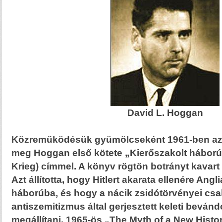
David L. Hoggan
Közreműködésük gyümölcseként 1961-ben az 
meg Hoggan első kötete „Kierőszakolt hábor
Krieg) címmel. A könyv rögtön botrányt kavar
Azt állította, hogy Hitlert akarata ellenére Angl
háborúba, és hogy a nácik zsidótörvényei csa
antiszemitizmus által gerjesztett keleti bevánd
megállítani. 1965-ös „The Myth of a New Hist