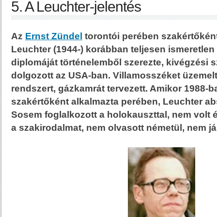
5. A Leuchter-jelentés
Az
Ernst Zündel
torontói perében szakértőként
Leuchter (1944-) korábban teljesen ismeretlen v
diplomáját történelemből szerezte, kivégzési 
dolgozott az USA-ban. Villamosszéket üzemelt
rendszert, gázkamrát tervezett. Amikor 1988-
szakértőként alkalmazta perében, Leuchter absz
Sosem foglalkozott a holokauszttal, nem volt 
a szakirodalmat, nem olvasott németül, nem jár