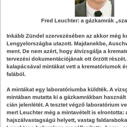
Fred Leuchter: a gázkamrák „sza
Inkább Zündel szervezésében az akkor még 
Lengyelországba utazott. Majdanekbe, Ausch
ment. De nem azért, hogy átvizsgálja a kremat
tervezési dokumentációjának ott őrzött részét.
kalapácsával mintákat vett a krematóriumok 
falából.
A mintákat egy laboratóriumba küldték. A vizs
mintában mutatta ki a gázkamrákban használt
cián jelenlétét. A tesztet végző laboratórium ve
mert Leuchter még a mintavételt is elrontotta
hajszálvastagságú helyett, vastag faldaraboka