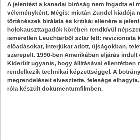
A jelentést a kanadai bíróság nem fogadta el 
véleményként. Mégis: miután Zündel kiadója m
történészek bírálata és kritikái ellenére a jelen
holokauszttagadók körében rendkívül népszer
ismeretlen Leuchterből sztár lett: revizionista
előadásokat, interjúkat adott, újságokban, tel
szerepelt. 1990-ben Amerikában eljárás indult 
Kiderült ugyanis, hogy állításával ellentétbe
rendelkezik technikai képzettséggel. A botrán
megrendeléseit elvesztette, felesége elhagyta.
róla készült dokumentumfilmben.