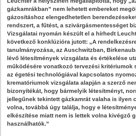
Leuchter a helyszínen megállapította, hogy „az
gázkamrákban” nem lehetett embereket megöln
gázosításhoz elengedhetetlen berendezéseket,
rendszert, a fűtést, a szivárgásmentességet biz
Vizsgálatai nyomán készült el a hírhedt Leucht
következő konklúzióra jutott: „A rendelkezésr
tanulmányozása, az Auschwitzban, Birkenau
lévő létesítmények vizsgálata és értékelése u
működésére vonatkozó tervezési kritériumok s
az égetési technológiával kapcsolatos nyomo
krematóriumok vizsgálata alapján a szerző nem
bizonyítékát, hogy bármelyik létesítményt, no
jellegűnek tekintett gázkamrát valaha is ilyen 
volna, továbbá úgy találja, hogy e létesítmény
elkészítése miatt nem is lettek volna kivégző
használhatók.”