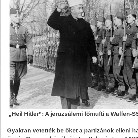
„Heil Hitler”: A jeruzsálemi főmufti a Waffen-
Gyakran vetették be őket a partizánok elleni h