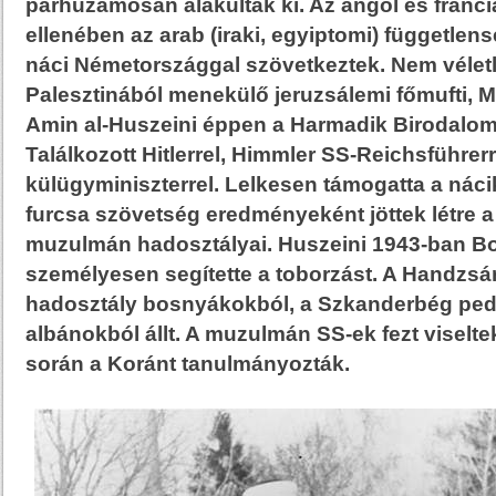
párhuzamosan alakultak ki. Az angol és franc
ellenében az arab (iraki, egyiptomi) függetle
náci Németországgal szövetkeztek. Nem vélet
Palesztinából menekülő jeruzsálemi főmufti
Amin al-Huszeini éppen a Harmadik Birodalom
Találkozott Hitlerrel, Himmler SS-Reichsführer
külügyminiszterrel. Lelkesen támogatta a nácik
furcsa szövetség eredményeként jöttek létre 
muzulmán hadosztályai. Huszeini 1943-ban B
személyesen segítette a toborzást. A Handzsár
hadosztály bosnyákokból, a Szkanderbég ped
albánokból állt. A muzulmán SS-ek fezt viselte
során a Koránt tanulmányozták.