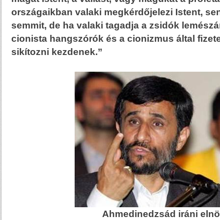
országaikban valaki megkérdőjelezi Istent, s
semmit, de ha valaki tagadja a zsidók lemészá
cionista hangszórók és a cionizmus által fize
sikítozni kezdenek.”
Ahmedinedzsád iráni eln