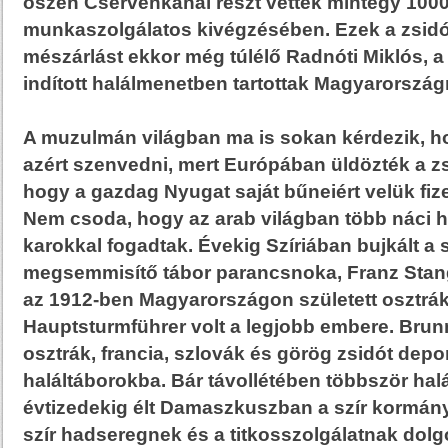
őszén Cservenkánál részt vettek mintegy 100
munkaszolgálatos kivégzésében. Ezek a zsidó
mészárlást ekkor még túlélő Radnóti Miklós, 
indított halálmenetben tartottak Magyarország
A muzulmán világban ma is sokan kérdezik, ho
azért szenvedni, mert Európában üldözték a zs
hogy a gazdag Nyugat saját bűneiért velük fizet
Nem csoda, hogy az arab világban több náci h
karokkal fogadtak. Évekig Szíriában bujkált a s
megsemmisítő tábor parancsnoka, Franz Stang
az 1912-ben Magyarországon született osztrák
Hauptsturmführer volt a legjobb embere. Brun
osztrák, francia, szlovák és görög zsidót depor
haláltáborokba. Bár távollétében többször halál
évtizedekig élt Damaszkuszban a szír kormány 
szír hadseregnek és a titkosszolgálatnak dolg