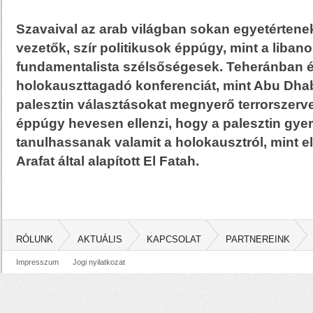
Szavaival az arab világban sokan egyetértenek
vezetők, szír politikusok éppúgy, mint a libanon
fundamentalista szélsőségesek. Teheránban 
holokauszttagadó konferenciát, mint Abu Dhab
palesztin választásokat megnyerő terrorszerv
éppúgy hevesen ellenzi, hogy a palesztin gye
tanulhassanak valamit a holokausztról, mint e
Arafat által alapított El Fatah.
RÓLUNK
AKTUÁLIS
KAPCSOLAT
PARTNEREINK
Impresszum
Jogi nyilatkozat