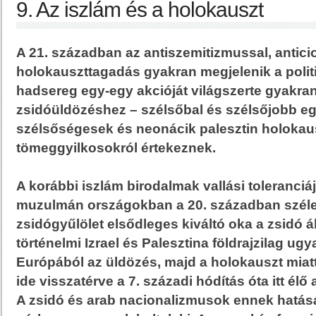
9. Az iszlám és a holokauszt
A 21. században az antiszemitizmussal, antic
holokauszttagadás gyakran megjelenik a politi
hadsereg egy-egy akcióját világszerte gyakran
zsidóüldözéshez – szélsőbal és szélsőjobb eg
szélsőségesek és neonácik palesztin holokaus
tömeggyilkosokról értekeznek.
A korábbi iszlám birodalmak vallási toleranciá
muzulmán országokban a 20. században széles
zsidógyűlölet elsődleges kiváltó oka a zsidó á
történelmi Izrael és Palesztina földrajzilag ug
Európából az üldözés, majd a holokauszt mia
ide visszatérve a 7. századi hódítás óta itt élő
A zsidó és arab nacionalizmusok ennek hatásá