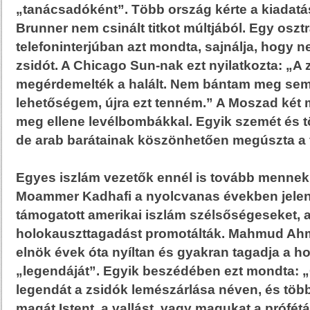
„tanácsadóként”. Több ország kérte a kiadatás
Brunner nem csinált titkot múltjából. Egy oszt
telefoninterjúban azt mondta, sajnálja, hogy 
zsidót. A Chicago Sun-nak ezt nyilatkozta: „A 
megérdemelték a halált. Nem bántam meg semm
lehetőségem, újra ezt tenném.” A Moszad két m
meg ellene levélbombákkal. Egyik szemét és tö
de arab barátainak köszönhetően megúszta a 
Egyes iszlám vezetők ennél is tovább mennek.
Moammer Kadhafi a nyolcvanas években jelen
támogatott amerikai iszlám szélsőségeseket, a
holokauszttagadást promotálták. Mahmud Ahm
elnök évek óta nyíltan és gyakran tagadja a h
„legendáját”. Egyik beszédében ezt mondta: 
legendát a zsidók lemészárlása néven, és többr
magát Istent, a vallást, vagy magukat a prófé