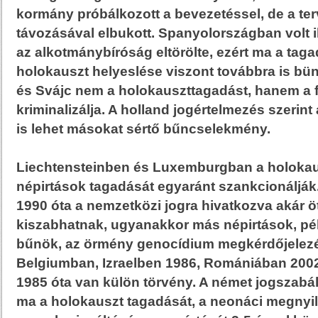
kormány próbálkozott a bevezetéssel, de a ter
távozásával elbukott. Spanyolországban volt i
az alkotmánybíróság eltörölte, ezért ma a tag
holokauszt helyeslése viszont továbbra is bün
és Svájc nem a holokauszttagadást, hanem a fa
kriminalizálja. A holland jogértelmezés szerint
is lehet másokat sértő bűncselekmény.
Liechtensteinben és Luxemburgban a holoka
népirtások tagadását egyaránt szankcionáljá
1990 óta a nemzetközi jogra hivatkozva akár öt
kiszabhatnak, ugyanakkor más népirtások, p
bűnök, az örmény genocídium megkérdőjelezés
Belgiumban, Izraelben 1986, Romániában 200
1985 óta van külön törvény. A német jogszabál
ma a holokauszt tagadását, a neonáci megnyilv