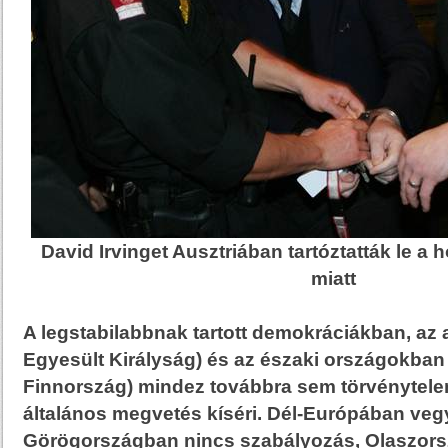
David Irvinget Ausztriában tartóztatták le a
miatt
A legstabilabbnak tartott demokráciákban, az
Egyesült Királyság) és az északi országokban
Finnország) mindez továbbra sem törvénytelen
általános megvetés kíséri. Dél-Európában veg
Görögországban nincs szabályozás, Olaszors