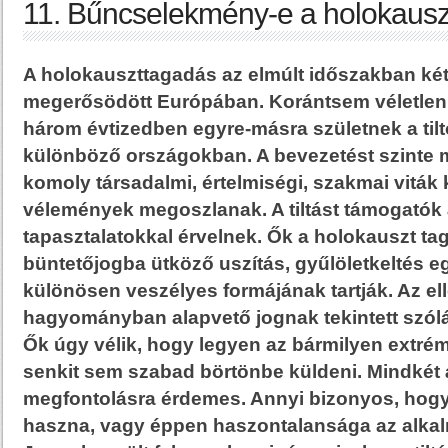
11. Bűncselekmény-e a holokaus
A holokauszttagadás az elmúlt időszakban ké
megerősödött Európában. Korántsem véletlen,
három évtizedben egyre-másra születnek a tilt
különböző országokban. A bevezetést szinte
komoly társadalmi, értelmiségi, szakmai viták k
vélemények megoszlanak. A tiltást támogatók 
tapasztalatokkal érvelnek. Ők a holokauszt ta
büntetőjogba ütköző uszítás, gyűlöletkeltés e
különösen veszélyes formájának tartják. Az el
hagyományban alapvető jognak tekintett szólá
Ők úgy vélik, hogy legyen az bármilyen extré
senkit sem szabad börtönbe küldeni. Mindkét 
megfontolásra érdemes. Annyi bizonyos, hogy
haszna, vagy éppen haszontalansága az alkalm