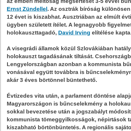
az emberi méltóság megsértését 3-5 évvel bünt
Ernst Zündellel
. Az osztrák bíróság különösen
12 évet is kiszabhat. Ausztriában az elmúlt é
ügyben született ítélet. A legnagyobb figyelmet
holokauszttagadó,
David Irving
elítélése kapta
A visegrádi államok közül Szlovákiában hatál
holokauszt tagadásának tiltását. Csehország
Lengyelországban azonban a kommunista bű
vonásával együtt továbbra is bűncselekményn
akár 3 éves börtönnel büntethető.
Évtizedes vita után, a parlament döntése alap
Magyarországon is bűncselekmény a holokau
sokkal bevezetése után a jogszabályt módosíto
kommunista tömeggyilkosságok, népirtások t
kiszabható börtönbüntetés. A regionális sajá