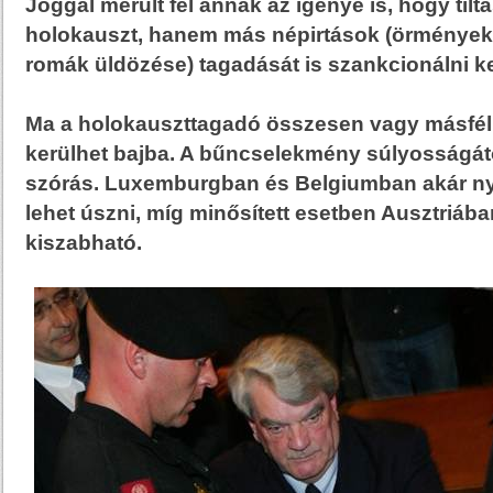
Joggal merült fel annak az igénye is, hogy til
holokauszt, hanem más népirtások (örménye
romák üldözése) tagadását is szankcionálni ke
Ma a holokauszttagadó összesen vagy másfél
kerülhet bajba. A bűncselekmény súlyosságát
szórás. Luxemburgban és Belgiumban akár ny
lehet úszni, míg minősített esetben Ausztriába
kiszabható.