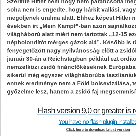
Szerinte Hitler nem hogy nem parancsolta me
soha nem is engedte, hogy bárkit vallási, vagy 
megöljenek uralma alatt. Ehhez képest Hitler 
években írt „Mein Kampf”-ban azon sajnálkozo
világháború alatt miért nem tartottak „12-15 e
népbolondítót mérges gázok alá”. Később is 
fenyegetőzött nagy nyilvánosság előtt a zsid
január 30-án a Reichstagban például ezt ordít
nemzetközi zsidó finánctőkéseknek Európában
sikerül még egyszer világháborúba taszítaniuk
ennek eredménye nem a Föld bolsevizálása, t
győzelme lesz, hanem a zsidó faj megsemmis
Flash version 9,0 or greater is 
You have no flash plugin installe
Click here to download latest version