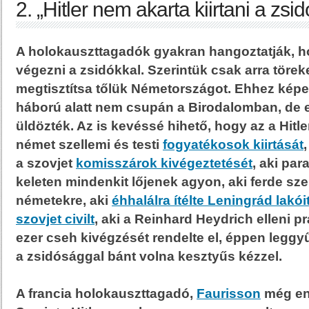
2. „Hitler nem akarta kiirtani a zsid
A holokauszttagadók gyakran hangoztatják, ho
végezni a zsidókkal. Szerintük csak arra törek
megtisztítsa tőlük Németországot. Ehhez képes
háború alatt nem csupán a Birodalomban, de
üldözték. Az is kevéssé hihető, hogy az a Hitler
német szellemi és testi
fogyatékosok kiirtását
a szovjet
komisszárok kivégeztetését
, aki pa
keleten mindenkit lőjenek agyon, aki ferde sz
németekre, aki
éhhalálra ítélte Leningrád lakói
szovjet civilt
, aki a Reinhard Heydrich elleni p
ezer cseh kivégzését rendelte el, éppen leggyű
a zsidósággal bánt volna kesztyűs kézzel.
A francia holokauszttagadó,
Faurisson
még enn