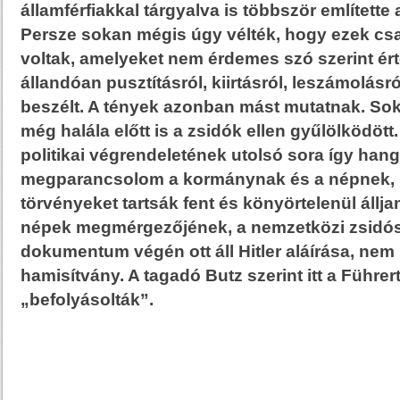
államférfiakkal tárgyalva is többször említette a
Persze sokan mégis úgy vélték, hogy ezek csa
voltak, amelyeket nem érdemes szó szerint ért
állandóan pusztításról, kiirtásról, leszámolás
beszélt. A tények azonban mást mutatnak. Soka
még halála előtt is a zsidók ellen gyűlölködött. 
politikai végrendeletének utolsó sora így hang
megparancsolom a kormánynak és a népnek, h
törvényeket tartsák fent és könyörtelenül állj
népek megmérgezőjének, a nemzetközi zsidó
dokumentum végén ott áll Hitler aláírása, nem 
hamisítvány. A tagadó Butz szerint itt a Führer
„befolyásolták”.