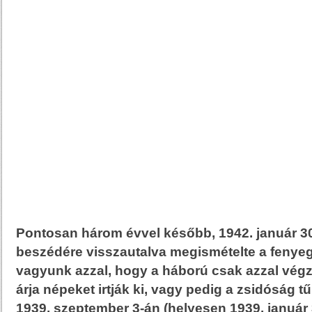
Pontosan három évvel később, 1942. január 30
beszédére visszautalva megismételte a fenyeg
vagyunk azzal, hogy a háború csak azzal vég
árja népeket irtják ki, vagy pedig a zsidóság t
1939. szeptember 3-án (helyesen 1939. január 3