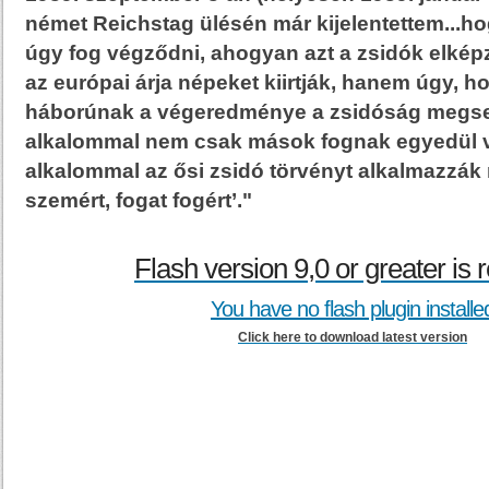
német Reichstag ülésén már kijelentettem...h
úgy fog végződni, ahogyan azt a zsidók elképze
az európai árja népeket kiirtják, hanem úgy, 
háborúnak a végeredménye a zsidóság megsem
alkalommal nem csak mások fognak egyedül v
alkalommal az ősi zsidó törvényt alkalmazzák
szemért, fogat fogért’."
Flash version 9,0 or greater is 
You have no flash plugin installe
Click here to download latest version