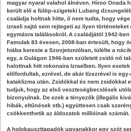
magyar nyaral valahol álnéven. Hiroo Onada 
került elő a fülöp-szigeteki Lubang dzsungelé
családja holtnak hitte, ő nem tudta, hogy vég
izraeli sajtó sem rejtegeti az ilyen történetek
egymásra találásokról. A családjától 1942-ben 
Famulak 83 évesen, 2008-ban értesült, hogy öc
hiába kereste a Szovjetunióban, túlélte a nác
egy, a Gulágon 1946-ban született zsidó nő talá
halottnak hitt rokonaira Izraelben. Ilyen eset
előfordultak, ezrével, de akár tízezrével is e
kataklizma után. Zsidókkal és nem zsidókkal e
tudjuk, hogy az első veszteségbecslések utól
bizonyulnak. De ezek a tényezők (illegális kivá
hibák, eltűnések stb.) együttesen csak szeré
csökkenthetik az áldozatok millióinak számát.
A holokauszttagadók ugyanakkor egy szót sem