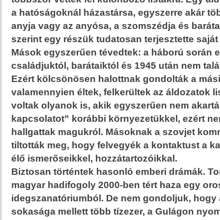
a hatóságoknál házastársa, egyszerre akár töb
anyja vagy az anyósa, a szomszédja és barátai
szerint egy részük tudatosan terjesztette saját 
Mások egyszerűen tévedtek: a háború során 
családjuktól, barátaiktól és 1945 után nem tal
Ezért kölcsönösen halottnak gondolták a másik
valamennyien éltek, felkerültek az áldozatok li
voltak olyanok is, akik egyszerűen nem akarták
kapcsolatot” korábbi környezetükkel, ezért ne
hallgattak magukról. Másoknak a szovjet ko
tiltották meg, hogy felvegyék a kontaktust a k
élő ismerőseikkel, hozzátartozóikkal.
Biztosan történtek hasonló emberi drámák. To
magyar hadifogoly 2000-ben tért haza egy oro
idegszanatóriumból. De nem gondoljuk, hogy a 
sokasága mellett több tízezer, a Gulágon nyom