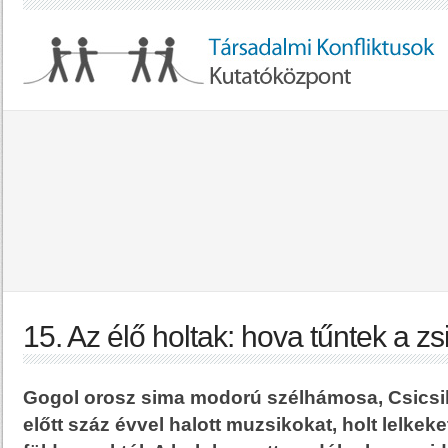
15. Az élő holtak: hova tűntek a z
Gogol orosz sima modorú szélhámosa, Csicsi
előtt száz évvel halott muzsikokat, holt lelkeke