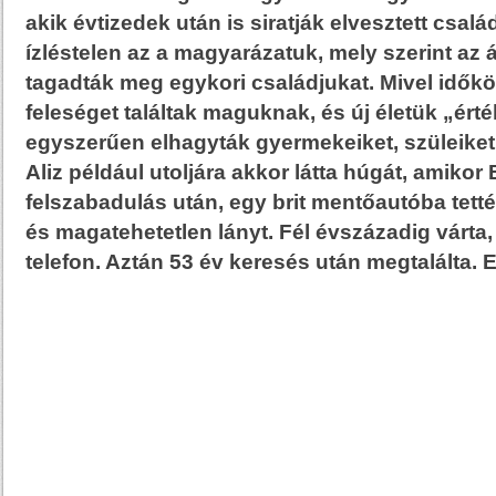
akik évtizedek után is siratják elvesztett csal
ízléstelen az a magyarázatuk, mely szerint az
tagadták meg egykori családjukat. Mivel időköz
feleséget találtak maguknak, és új életük „ért
egyszerűen elhagyták gyermekeiket, szüleiket,
Aliz például utoljára akkor látta húgát, amiko
felszabadulás után, egy brit mentőautóba tet
és magatehetetlen lányt. Fél évszázadig várt
telefon. Aztán 53 év keresés után megtalálta. Eg