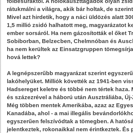
földesuraktól. A holokauszttagadók olyan zsi
rátukmálni a világra, akik bár holtak, de szeri
Mivel azt hirdetik, hogy a náci üldözés alatt 30
1,5 millió zsidó halhatott meg, magyarázatot ke
ember sorsáról. Ha nem gázosították el őket T
Sobiborban, Belzecben, Chelmnóban és Ausc
ha nem kerültek az Einsatzgruppen tömegsírja
hová lettek?
A legnépszerűbb magyarázat szerint egyszerű
lakóhelyüket. Milliók követték az 1941-ben vi
Hadsereget keletre és többé nem tértek haza. Má
és százezrével a háború után Ausztráliába, Új-
Még többen mentek Amerikába, azaz az Egyes
Kanadába, ahol - a mai illegális bevándorlók
egyszerűen felszívódtak a tömegben. A ható
jelentkeztek, rokonaikkal nem érintkeztek. És 