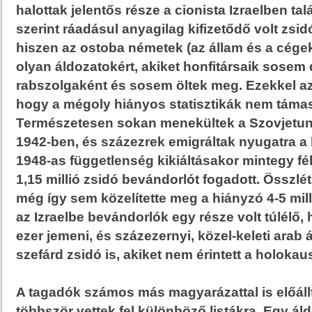
halottak jelentős része a cionista Izraelben tal
szerint ráadásul anyagilag kifizetődő volt zsid
hiszen az ostoba németek (az állam és a cégek)
olyan áldozatokért, akiket honfitársaik sosem 
rabszolgaként és sosem öltek meg. Ezekkel az á
hogy a mégoly hiányos statisztikák nem támasz
Természetesen sokan menekültek a Szovjetuni
1942-ben, és százezrek emigráltak nyugatra a
1948-as függetlenség kikiáltásakor mintegy félm
1,15 millió zsidó bevándorlót fogadott. Össz
még így sem közelítette meg a hiányzó 4-5 mill
az Izraelbe bevándorlók egy része volt túlélő, 
ezer jemeni, és százezernyi, közel-keleti arab
szefárd zsidó is, akiket nem érintett a holokaus
A tagadók számos más magyarázattal is előállt
többször vettek fel különböző listákra. Egy áld