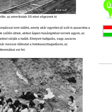
rilis: az amerikaiak SS-eket végeznek ki
pással sem találni, amely akár egyetlen jó szót is pazarolna a
ok szélén ülnek, akiket éppen husángokkal vernek agyon, az
kkel várják a halált. Ehelyett hallgatás, vagy zavaros
már messze túlmutat a holokauszttagadáson, az
lemmákat vet fel.