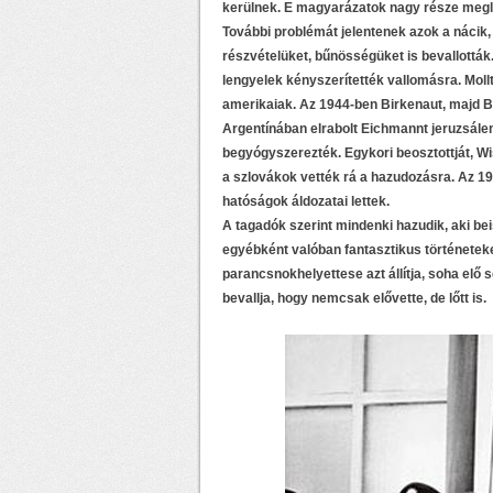
kerülnek. E magyarázatok nagy része meg
További problémát jelentenek azok a nácik,
részvételüket, bűnösségüket is bevallották
lengyelek kényszerítették vallomásra. Moll
amerikaiak. Az 1944-ben Birkenaut, majd B
Argentínában elrabolt Eichmannt jeruzsálemi
begyógyszerezték. Egykori beosztottját, 
a szlovákok vették rá a hazudozásra. Az 19
hatóságok áldozatai lettek.
A tagadók szerint mindenki hazudik, aki bei
egyébként valóban fantasztikus történeteke
parancsnokhelyettese azt állítja, soha elő 
bevallja, hogy nemcsak elővette, de lőtt is.