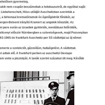
lehetősen gyermeteg.
 akik nem csupán beszámoltak a holokausztról, de egyúttal saját
. Liebehenschelt, Höss utódját Auschwitzban szerintük a
t, a birkenaui krematóriumok és égetőgödrök főnökét, az
ergen-Belsent irányító Kramert az angolok kínozták. Az
 pere során az izraeliek gyötörték, mentálisan felőrölték,
Wislicenyt először Nürnbergben a szövetségesek, majd Pozsonyban
63-1965-ös frankfurti Auschwitz-per SS vádlottjai az új német
smerte a szelekciót, gázosítást, hullaégetést. A vádlottak
t adtak elő. A frankfurti perben az auschwitzi Gestapo
sem vette a pisztolyát. A tanúk szerint százakat ölt meg. Később