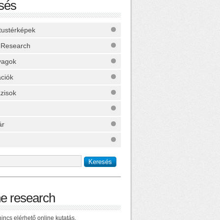
sés
ktustérképek
 Research
yagok
ációk
zisok
ár
ne research
incs elérhető online kutatás.