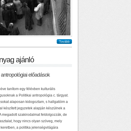
Tovább
nyag ajánló
ai antropológiai előadások
éve tanítom egy félévben kulturális
usoknak a Politikai antropológia c. tárgyat.
sokat alaposan kidogoztam, s hallgatóim a
al készített jegyzetek alapján készülnek a
 A megadott szakirodalmat feldolgozzák, de
asztalat, hogy nincs olyan szöveg, mely
keretben, a politika jelenségvilágára