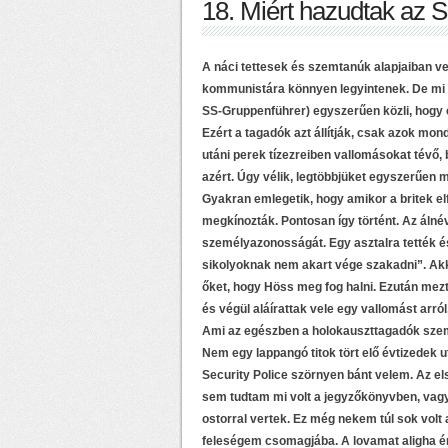
18. Miért hazudtak az 
A náci tettesek és szemtanúk alapjaiban ve
kommunistára könnyen legyintenek. De mi t
SS-Gruppenführer) egyszerűen közli, hogy em
Ezért a tagadók azt állítják, csak azok mond
utáni perek tízezreiben vallomásokat tévő,
azért. Úgy vélik, legtöbbjüket egyszerűen 
Gyakran emlegetik, hogy amikor a britek el
megkínozták. Pontosan így történt. Az álné
személyazonosságát. Egy asztalra tették é
sikolyoknak nem akart vége szakadni”. Akk
őket, hogy Höss meg fog halni. Ezután mezt
és végül aláírattak vele egy vallomást arról
Ami az egészben a holokauszttagadók szemp
Nem egy lappangó titok tört elő évtizedek u
Security Police szörnyen bánt velem. Az el
sem tudtam mi volt a jegyzőkönyvben, vagy
ostorral vertek. Ez még nekem túl sok volt a
feleségem csomagjába. A lovamat aligha ér