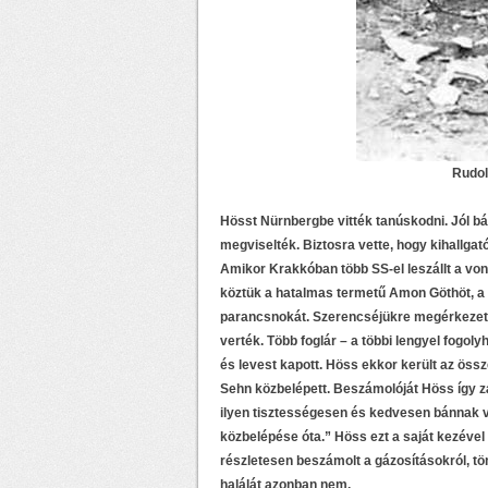
Rudol
Hösst Nürnbergbe vitték tanúskodni. Jól bán
megviselték. Biztosra vette, hogy kihallgató
Amikor Krakkóban több SS-el leszállt a vo
köztük a hatalmas termetű Amon Göthöt, a k
parancsnokát. Szerencséjükre megérkezett 
verték. Több foglár – a többi lengyel fogoly
és levest kapott. Höss ekkor került az öss
Sehn közbelépett. Beszámolóját Höss így z
ilyen tisztességesen és kedvesen bánnak ve
közbelépése óta.” Höss ezt a saját kezével
részletesen beszámolt a gázosításokról, tö
halálát azonban nem.