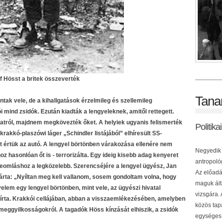
f Hösst a britek összeverték
Tana
tak vele, de a kihallgatások érzelmileg és szellemileg
i mind zsidók. Ezután kiadták a lengyeleknek, amitől rettegett.
natról, majdnem megkövezték őket. A helyiek ugyanis felismerték
Politik
rakkó-plaszówi láger „Schindler listájából” elhíresült SS-
értük az autó. A lengyel börtönben várakozása ellenére nem
Negyedik 
hoz hasonlóan őt is - terrorizálta. Egy ideig kisebb adag kenyeret
antropológ
zeomláshoz a legközelebb. Szerencséjére a lengyel ügyész, Jan
Az előadá
árta: „Nyíltan meg kell vallanom, sosem gondoltam volna, hogy
maguk ált
lem egy lengyel börtönben, mint vele, az ügyészi hivatal
vizsgára.
 írta. Krakkói cellájában, abban a visszaemlékezésében, amelyben
közös tap
meggyilkosságokról. A tagadók Höss kínzását elhiszik, a zsidók
egységes 