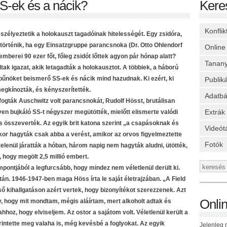
SS-ek és a nácik?
Kere
Konfli
szélyeztetik a holokauszt tagadóinak hitelességét. Egy zsidóra,
örténik, ha egy Einsatzgruppe parancsnoka (Dr. Otto Ohlendorf
Online
berei 90 ezer főt, főleg zsidót lőttek agyon pár hónap alatt?
Tanan
tak igazat, akik letagadták a holokausztot. A többiek, a háború
 bűnöket beismerő SS-ek és nácik mind hazudnak. Ki ezért, ki
Publik
megkínozták, és kényszerítették.
Adatbá
fogták Auschwitz volt parancsnokát, Rudolf Hösst, brutálisan
Extrák
ven bujkáló SS-t négyszer megütötték, mielőtt elismerte valódi
s összeverték. Az egyik brit katona szerint „a csapásoknak és
Videót
or hagyták csak abba a verést, amikor az orvos figyelmeztette
Fotók
elenül járatták a hóban, három napig nem hagyták aludni, ütötték,
, hogy megölt 2,5 millió embert.
ontjából a legfurcsább, hogy mindez nem véletlenül derült ki.
tán. 1946-1947-ben maga Höss írta le saját életrajzában. „A Field
ső kihallgatáson azért vertek, hogy bizonyítékot szerezzenek. Azt
Onli
, hogy mit mondtam, mégis aláírtam, mert alkoholt adtak és
hhoz, hogy elviseljem. Az ostor a sajátom volt. Véletlenül került a
intette meg valaha is, még kevésbé a foglyokat. Az egyik
Jelenleg n