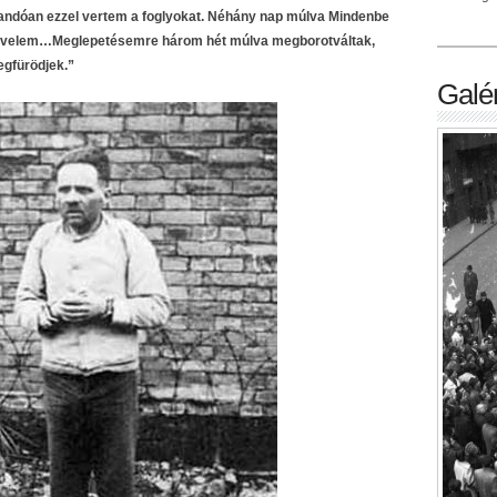
llandóan ezzel vertem a foglyokat. Néhány nap múlva Mindenbe
ak velem…Meglepetésemre három hét múlva megborotváltak,
gfürödjek.”
Galér