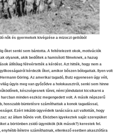
idó nők és gyermekek kivégzése a mizoczi gettóból
 őket senki sem bántotta. A feltételezett okok, motivációk
ak olyanok, akik bedőltek a hamisított filmeknek, a hazug
k állítólag félreértették a kérdést. Azt hitték, hogy nem a
lkosságairól kérdezik őket, amikor bőszen bólogattak. Ilyen volt
, Hermann Göring. Az amerikai tagadó, Butz egyenesen úgy véli,
a világ úgyis meg van győződve a holokausztról, senki sem hinne
működőnek, készségesnek tűnni, némi jóindulatot kicsikarni a
tott harcban minden eszköz megengedett volt. A másik népszerű
b, hosszabb büntetésre számíthattak a konok tagadással,
ságot. Ezért inkább ügyvédeik tanácsára azt vallották, hogy
zaz: az állam bűnös volt. Eközben igyekeztek saját szerepüket
akiket a börtönben zsidó ügynökök (kik mások?) kerestek fel.
enyhébb ítéletre számíthatnak, ellenkező esetben akasztófára