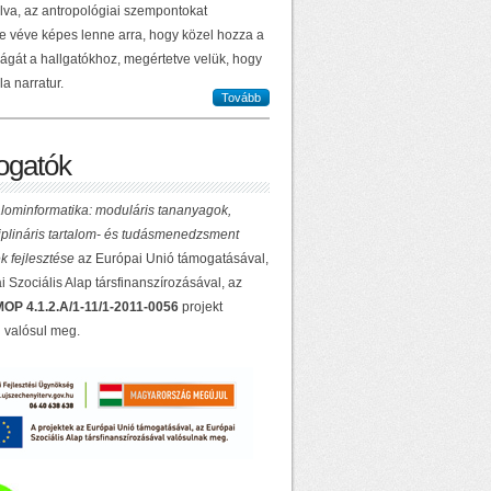
lva, az antropológiai szempontokat
e véve képes lenne arra, hogy közel hozza a
ilágát a hallgatókhoz, megértetve velük, hogy
la narratur.
Tovább
gatók
lominformatika: moduláris tananyagok,
ciplináris tartalom- és tudásmenedzsment
k fejlesztése
az Európai Unió támogatásával,
 Szociális Alap társfinanszírozásával, az
OP 4.1.2.A/1-11/1-2011-0056
projekt
 valósul meg.