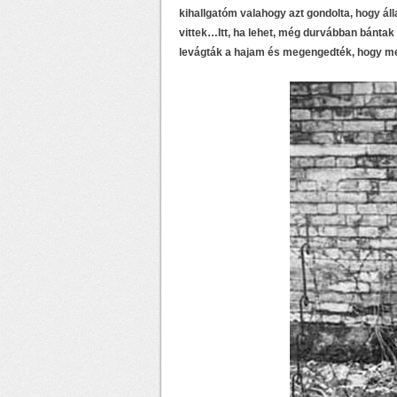
kihallgatóm valahogy azt gondolta, hogy á
vittek…Itt, ha lehet, még durvábban bánt
levágták a hajam és megengedték, hogy me