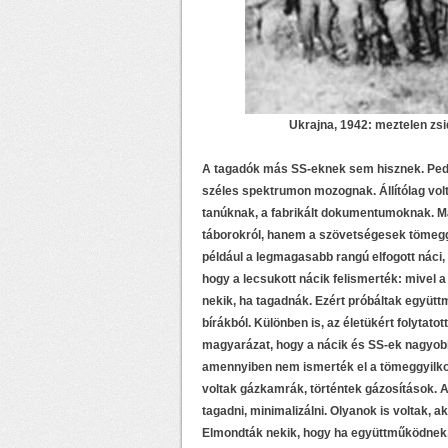
Ukrajna, 1942: meztelen zs
A tagadók más SS-eknek sem hisznek. Pedig
széles spektrumon mozognak. Állítólag volt
tanúknak, a fabrikált dokumentumoknak. Máso
táborokról, hanem a szövetségesek tömeggyi
például a legmagasabb rangú elfogott náci
hogy a lecsukott nácik felismerték: mivel 
nekik, ha tagadnák. Ezért próbáltak együtt
bírákból. Különben is, az életükért folyta
magyarázat, hogy a nácik és SS-ek nagyob
amennyiben nem ismerték el a tömeggyilkos
voltak gázkamrák, történtek gázosítások. A
tagadni, minimalizálni. Olyanok is voltak, 
Elmondták nekik, hogy ha együttműködnek, 