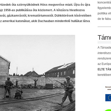
koncentrá
vtizedek óta szörnyülködnek Höss megverése miatt. Újra és újra
figyelemb
trajz 1958-as publikálása óta közismert. A kínzásra hivatkozva
politika v
zavát, gázkamrástól, krematóriumostól. Dühkitörések kíséretében
de te fabu
z amerikai katonákat, akik Dachauban mindenfelé hullákat látva
Támo
A
Társada
interdisz
rendszere
az Európai
ELTE TÁM
keretében