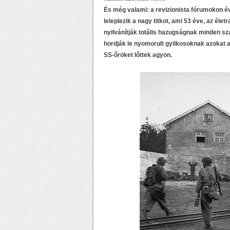
És még valami: a revizionista fórumokon é
leleplezik a nagy titkot, ami 53 éve, az éle
nyilvánítják totális hazugságnak minden s
hordják le nyomorult gyilkosoknak azokat a
SS-őröket lőttek agyon.