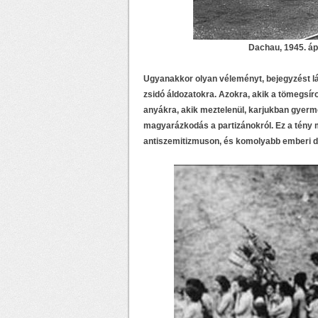
Dachau, 1945. áp
Ugyanakkor olyan véleményt, bejegyzést lám
zsidó áldozatokra. Azokra, akik a tömegsír
anyákra, akik meztelenül, karjukban gyerme
magyarázkodás a partizánokról. Ez a tény 
antiszemitizmuson, és komolyabb emberi di