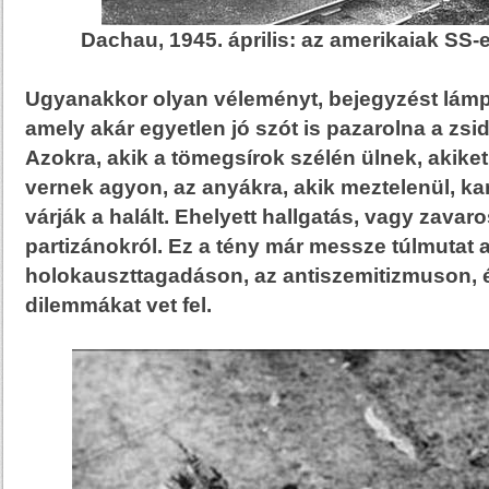
Dachau, 1945. április: az amerikaiak SS-
Ugyanakkor olyan véleményt, bejegyzést lámpá
amely akár egyetlen jó szót is pazarolna a zsi
Azokra, akik a tömegsírok szélén ülnek, akik
vernek agyon, az anyákra, akik meztelenül, k
várják a halált. Ehelyett hallgatás, vagy zav
partizánokról. Ez a tény már messze túlmutat 
holokauszttagadáson, az antiszemitizmuson,
dilemmákat vet fel.