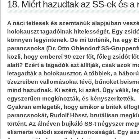
18. Miért hazudtak az SS-ek és a 
A náci tettesek és szemtanúk alapjaiban veszé
holokauszt tagadóinak hitelességét. Egy zsid
könnyen legyintenek. De mi történik, ha egy 
parancsnoka (Dr. Otto Ohlendorf SS-Gruppenf
közli, hogy emberei 90 ezer főt, főleg zsidót l
alatt? Ezért a tagadók azt állítják, csak azok m
letagadták a holokausztot. A többiek, a háború
tízezreiben vallomásokat tévő, bűnöket beism
mind hazudnak. Ki ezért, ki azért. Úgy vélik, l
egyszerűen megkínozták, és kényszerítették.
Gyakran emlegetik, hogy amikor a britek elfog
parancsnokát, Rudolf Hösst, brutálisan megkí
történt. Az álnéven bujkáló SS-t négyszer megü
elismerte valódi személyazonosságát. Egy aszt