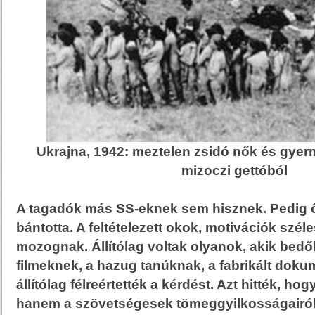
Ukrajna, 1942: meztelen zsidó nők és gye
mizoczi gettóból
A tagadók más SS-eknek sem hisznek. Pedig 
bántotta. A feltételezett okok, motivációk szé
mozognak. Állítólag voltak olyanok, akik bedől
filmeknek, a hazug tanúknak, a fabrikált do
állítólag félreértették a kérdést. Azt hitték, ho
hanem a szövetségesek tömeggyilkosságairól 