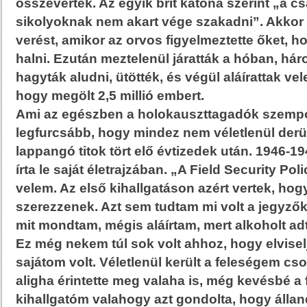
összeverték. Az egyik brit katona szerint „a 
sikolyoknak nem akart vége szakadni”. Akkor
verést, amikor az orvos figyelmeztette őket, 
halni. Ezután meztelenül járatták a hóban, h
hagyták aludni, ütötték, és végül aláírattak vel
hogy megölt 2,5 millió embert.
Ami az egészben a holokauszttagadók szempo
legfurcsább, hogy mindez nem véletlenül derü
lappangó titok tört elő évtizedek után. 1946-
írta le saját életrajzában. „A Field Security Po
velem. Az első kihallgatáson azért vertek, hog
szerezzenek. Azt sem tudtam mi volt a jegyző
mit mondtam, mégis aláírtam, mert alkoholt adt
Ez még nekem túl sok volt ahhoz, hogy elvisel
sajátom volt. Véletlenül került a feleségem c
aligha érintette meg valaha is, még kevésbé a 
kihallgatóm valahogy azt gondolta, hogy álla