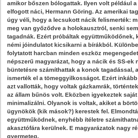
amikor bőszen bólogattak. Ilyen volt például
elfogott náci, Hermann Göring. Az amerikai t
úgy véli, hogy a lecsukott nácik felismerték: m
meg van győződve a holokausztról, senki sem
tagadnák. Ezért próbáltak együttműködőnek, 
némi jóindulatot kicsikarni a bírákból. Különben
folytatott harcban minden eszköz megengedett
népszerű magyarázat, hogy a nácik és SS-ek
büntetésre számíthattak a konok tagadással
ismerték el a tömeggyilkosságot. Ezért inkáb
azt vallották, hogy voltak gázkamrák, történte
az állam bűnös volt. Eközben igyekeztek saját
minimalizálni. Olyanok is voltak, akiket a bör
ügynökök (kik mások?) kerestek fel. Elmondtá
együttműködnek, enyhébb ítéletre számíthatn
akasztófára kerülnek. E magyarázatok nagy r
gyermeteg.