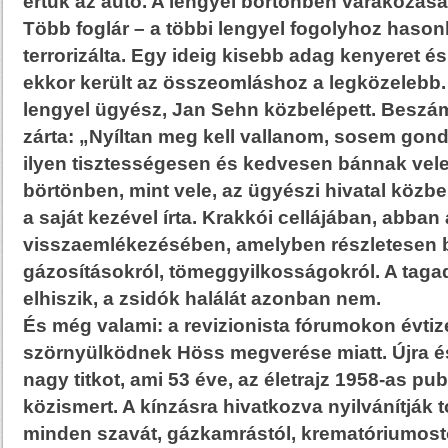
értük az autó. A lengyel börtönben várakozása
Több foglár – a többi lengyel fogolyhoz hasonl
terrorizálta. Egy ideig kisebb adag kenyeret és
ekkor került az összeomláshoz a legközelebb.
lengyel ügyész, Jan Sehn közbelépett. Beszám
zárta: „Nyíltan meg kell vallanom, sosem gon
ilyen tisztességesen és kedvesen bánnak vel
börtönben, mint vele, az ügyészi hivatal közbe
a saját kezével írta. Krakkói cellájában, abban 
visszaemlékezésében, amelyben részletesen 
gázosításokról, tömeggyilkosságokról. A taga
elhiszik, a zsidók halálát azonban nem.
És még valami: a revizionista fórumokon évtiz
szörnyülködnek Höss megverése miatt. Újra és 
nagy titkot, ami 53 éve, az életrajz 1958-as pub
közismert. A kínzásra hivatkozva nyilvánítják
minden szavát, gázkamrástól, krematóriumost