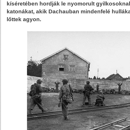
kíséretében hordják le nyomorult gyilkosokna
katonákat, akik Dachauban mindenfelé hulláka
lőttek agyon.