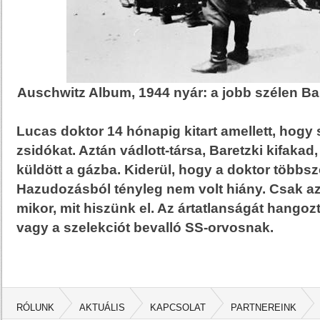
Auschwitz Album, 1944 nyár: a jobb szélen Bar
Lucas doktor 14 hónapig kitart amellett, hogy
zsidókat. Aztán vádlott-társa, Baretzki kifakad
küldött a gázba. Kiderül, hogy a doktor többszö
Hazudozásból tényleg nem volt hiány. Csak az 
mikor, mit hiszünk el. Az ártatlanságát hango
vagy a szelekciót bevalló SS-orvosnak.
RÓLUNK
AKTUÁLIS
KAPCSOLAT
PARTNEREINK