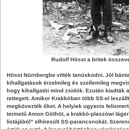
Rudolf Hösst a britek összev
Hösst Nürnbergbe vitték tanúskodni. Jól bánta
kihallgatások érzelmileg és szellemileg megvise
hogy kihallgatói mind zsidók. Ezután kiadták 
rettegett. Amikor Krakkóban több SS-el leszáll
megkövezték őket. A helyiek ugyanis felismer
termetű Amon Göthöt, a krakkó-plaszówi láger
listájából” elhíresült SS-parancsnokát. Szere