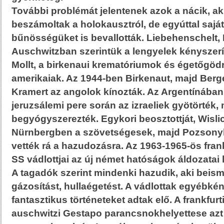
További problémát jelentenek azok a nácik, a
beszámoltak a holokausztról, de egyúttal saját
bűnösségüket is bevallották. Liebehenschelt,
Auschwitzban szerintük a lengyelek kényszerí
Mollt, a birkenaui krematóriumok és égetőgödr
amerikaiak. Az 1944-ben Birkenaut, majd Berge
Kramert az angolok kínozták. Az Argentínában
jeruzsálemi pere során az izraeliek gyötörték, 
begyógyszerezték. Egykori beosztottját, Wisli
Nürnbergben a szövetségesek, majd Pozsony
vették rá a hazudozásra. Az 1963-1965-ös fran
SS vádlottjai az új német hatóságok áldozatai l
A tagadók szerint mindenki hazudik, aki beisme
gázosítást, hullaégetést. A vádlottak egyébké
fantasztikus történeteket adtak elő. A frankfurt
auschwitzi Gestapo parancsnokhelyettese azt á