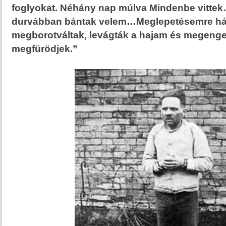
foglyokat. Néhány nap múlva Mindenbe vittek…
durvábban bántak velem…Meglepetésemre há
megborotváltak, levágták a hajam és megeng
megfürödjek.”