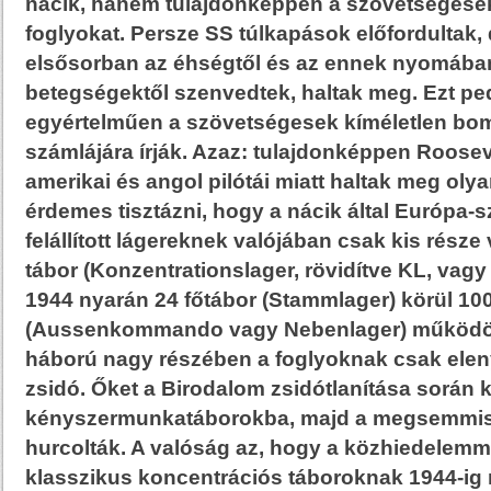
nácik, hanem tulajdonképpen a szövetségesek
foglyokat. Persze SS túlkapások előfordultak,
elsősorban az éhségtől és az ennek nyomában
betegségektől szenvedtek, haltak meg. Ezt pe
egyértelműen a szövetségesek kíméletlen b
számlájára írják. Azaz: tulajdonképpen Roosev
amerikai és angol pilótái miatt haltak meg oly
érdemes tisztázni, hogy a nácik által Európa-
felállított lágereknek valójában csak kis része
tábor (Konzentrationslager, rövidítve KL, vag
1944 nyarán 24 főtábor (Stammlager) körül 10
(Aussenkommando vagy Nebenlager) működöt
háború nagy részében a foglyoknak csak elen
zsidó. Őket a Birodalom zsidótlanítása során k
kényszermunkatáborokba, majd a megsemmis
hurcolták. A valóság az, hogy a közhiedelemme
klasszikus koncentrációs táboroknak 1944-ig 