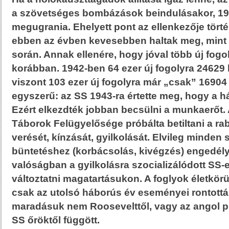
a szövetséges bombázások beindulásakor, 194
megugrania. Ehelyett pont az ellenkezője törté
ebben az évben kevesebben haltak meg, mint 
során. Annak ellenére, hogy jóval több új fogol
korábban. 1942-ben 64 ezer új fogolyra 24629 
viszont 103 ezer új fogolyra már „csak” 16904 
egyszerű: az SS 1943-ra értette meg, hogy a h
Ezért elkezdték jobban becsülni a munkaerőt.
Táborok Felügyelősége próbálta betiltani a ra
verését, kínzását, gyilkolását. Elvileg minden
büntetéshez (korbácsolás, kivégzés) engedélyt 
valóságban a gyilkolásra szocializálódott SS-
változtatni magatartásukon. A foglyok életkö
csak az utolsó háborús év eseményei rontottá
maradásuk nem Roosevelttől, vagy az angol pi
SS őröktől függött.