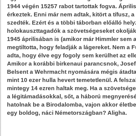
1944 végén 15257 rabot tartottak fogva. Áprili
érkeztek. Enni már nem adtak, kitört a tífusz, 
szedték. Ezért és a többi táborban előálló hely
holokauszttagadók a szövetségeseket okolják.
1945 áprilisában is (amikor már Himmler sem a
megtiltotta, hogy feladják a lágereket. Nem a 
adta, hogy élve egy fogoly sem kerülhet az el
Amikor a korábbi birkenaui parancsnok, Jose
Belsent a Wehrmacht nyomására mégis átadta
mint 10 ezer hulla hevert temetetlenül. A fels
mintegy 14 ezren haltak meg. Ha a szövetsége
a légitámadásokkal, sőt, a háború megnyerés
hatolnak be a Birodalomba, vajon akkor életb
egy boldog, náci Németországban? Aligha.