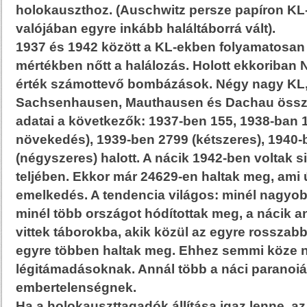
holokauszthoz. (Auschwitz persze papíron KL-
valójában egyre inkább haláltáborrá vált).
1937 és 1942 között a KL-ekben folyamatosan 
mértékben nőtt a halálozás. Holott ekkoriba
érték számottevő bombázások. Négy nagy KL
Sachsenhausen, Mauthausen és Dachau összes
adatai a következők: 1937-ben 155, 1938-ban 
növekedés), 1939-ben 2799 (kétszeres), 1940
(négyszeres) halott. A nácik 1942-ben voltak s
teljében. Ekkor már 24629-en haltak meg, ami 
emelkedés. A tendencia világos: minél nagyobb
minél több országot hódítottak meg, a nácik a
vittek táborokba, akik közül az egyre rossza
egyre többen haltak meg. Ehhez semmi köze n
légitámadásoknak. Annál több a náci paranoi
embertelenségnek.
Ha a holokauszttagadók állítása igaz lenne, 