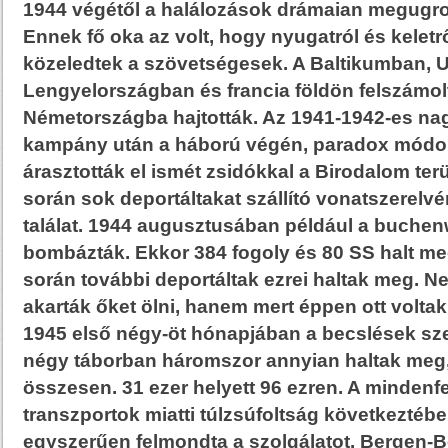
1944 végétől a halálozások drámaian megugro
Ennek fő oka az volt, hogy nyugatról és keletr
közeledtek a szövetségesek. A Baltikumban, 
Lengyelországban és francia földön felszámolt
Németországba hajtották. Az 1941-1942-es nag
kampány után a háború végén, paradox módo
árasztották el ismét zsidókkal a Birodalom te
során sok deportáltakat szállító vonatszerelvé
találat. 1944 augusztusában például a buche
bombázták. Ekkor 384 fogoly és 80 SS halt me
során további deportáltak ezrei haltak meg. N
akarták őket ölni, hanem mert éppen ott voltak
1945 első négy-öt hónapjában a becslések szer
négy táborban háromszor annyian haltak meg,
összesen. 31 ezer helyett 96 ezren. A mindenf
transzportok miatti túlzsúfoltság következtéb
egyszerűen felmondta a szolgálatot. Bergen-