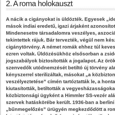
2. A roma holokauszt
A nácik a cigányokat is üldözték. Egyesek „id
mások indiai eredetű, igazi árjaként azonosítot
Mindenesetre társadalomra veszélyes, aszociá
tekintettek rájuk. Bár tervezték, végül nem kés
cigánytörvény. A német romák ehhez túl keve
ezren voltak. Üldözésükhöz elsősorban a zsid
jogszabályok biztosították a jogalapot. Az ör
szenvedők utódnemzését betiltó új törvény al
kényszerrel sterilizáltak, másokat „a közbizto
veszélyeztetése” címén tartóztatták le, a hont
kiutasították, betiltották a vegyesházasságok
közbiztonsági ügyként a Himmler SS-vezér alá 
szervek hatáskörébe került. 1936-ban a berlini 
„bűnmegelőzés” ürügyén megkezdődött a ro