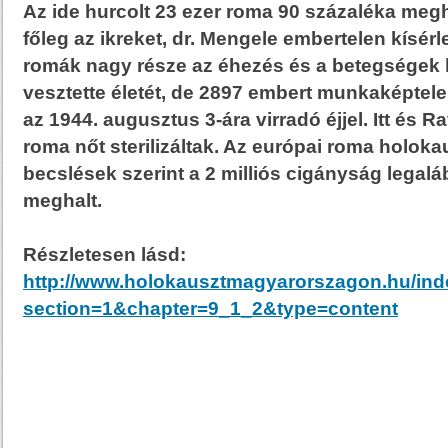
Az ide hurcolt 23 ezer roma 90 százaléka meg
főleg az ikreket, dr. Mengele embertelen kísérl
romák nagy része az éhezés és a betegségek
vesztette életét, de 2897 embert munkaképtele
az 1944. augusztus 3-ára virradó éjjel. Itt és
roma nőt sterilizáltak. Az európai roma holoka
becslések szerint a 2 milliós cigányság legal
meghalt.
Részletesen lásd:
http://www.holokausztmagyarorszagon.hu/in
section=1&chapter=9_1_2&type=content