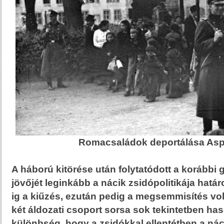
Romacsaládok deportálása Asp
A háború kitörése után folytatódott a korábbi 
jövőjét leginkább a nácik zsidópolitikája hatá
ig a kiűzés, ezután pedig a megsemmisítés volt
két áldozati csoport sorsa sok tekintetben has
különbség, hogy a zsidókkal ellentétben a ná