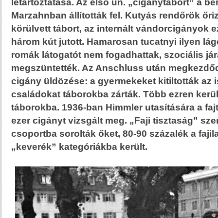
letartóztatása. Az első ún. „cigánytábort” a be
Marzahnban állították fel. Kutyás rendőrök őri
körülvett tábort, az internált vándorcigányok 
három kút jutott. Hamarosan tucatnyi ilyen lágert
romák látogatót nem fogadhattak, szociális j
megszüntették. Az Anschluss után megkezdődö
cigány üldözése: a gyermekeket kitiltották az i
családokat táborokba zárták. Több ezren kerü
táborokba. 1936-ban Himmler utasítására a fajt
ezer cigányt vizsgált meg. „Faji tisztaság” sz
csoportba sorolták őket, 80-90 százalék a fajil
„keverék” kategóriákba került.