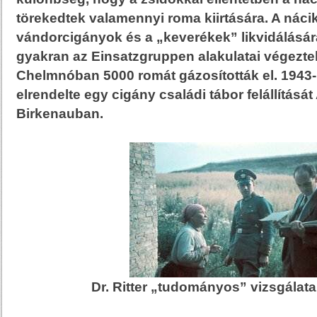
törekedtek valamennyi roma kiirtására. A náci
vándorcigányok és a „keverékek” likvidálásár
gyakran az Einsatzgruppen alakulatai végezte
Chelmnóban 5000 romát gázosították el. 1943
elrendelte egy cigány családi tábor felállításá
Birkenauban.
Dr. Ritter „tudományos” vizsgálat