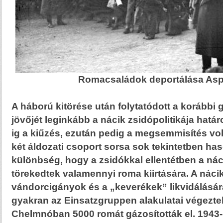
Romacsaládok deportálása Asp
A háború kitörése után folytatódott a korábbi 
jövőjét leginkább a nácik zsidópolitikája hatá
ig a kiűzés, ezután pedig a megsemmisítés volt
két áldozati csoport sorsa sok tekintetben has
különbség, hogy a zsidókkal ellentétben a ná
törekedtek valamennyi roma kiirtására. A náci
vándorcigányok és a „keverékek” likvidálásár
gyakran az Einsatzgruppen alakulatai végezte
Chelmnóban 5000 romát gázosították el. 1943