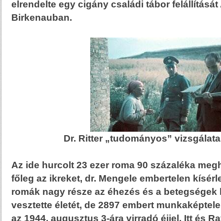
elrendelte egy cigány családi tábor felállításá
Birkenauban.
Dr. Ritter „tudományos” vizsgálat
Az ide hurcolt 23 ezer roma 90 százaléka meg
főleg az ikreket, dr. Mengele embertelen kísérl
romák nagy része az éhezés és a betegségek
vesztette életét, de 2897 embert munkaképtele
az 1944. augusztus 3-ára virradó éjjel. Itt és