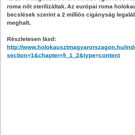
roma nőt sterilizáltak. Az európai roma holoka
becslések szerint a 2 milliós cigányság legal
meghalt.
Részletesen lásd:
http://www.holokausztmagyarorszagon.hu/in
section=1&chapter=9_1_2&type=content