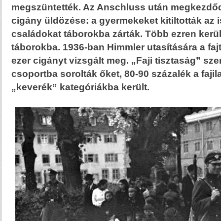
megszüntették. Az Anschluss után megkezdődö
cigány üldözése: a gyermekeket kitiltották az i
családokat táborokba zárták. Több ezren kerü
táborokba. 1936-ban Himmler utasítására a fajt
ezer cigányt vizsgált meg. „Faji tisztaság” sz
csoportba sorolták őket, 80-90 százalék a fajil
„keverék” kategóriákba került.