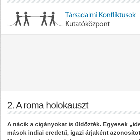
2. A roma holokauszt
A nácik a cigányokat is üldözték. Egyesek „id
mások indiai eredetű, igazi árjaként azonosítot