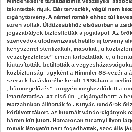
Mindenesetre társadalomra veszélyes, aszociá
tekintettek rájuk. Bár tervezték, végül nem kés
cigánytörvény. A német romák ehhez túl keve
ezren voltak. Üldözésükhöz elsősorban a zsid
jogszabályok biztosították a jogalapot. Az ör
szenvedők utódnemzését betiltó új törvény al
kényszerrel sterilizáltak, másokat „a közbizto
veszélyeztetése” címén tartóztatták le, a hont
kiutasították, betiltották a vegyesházasságok
közbiztonsági ügyként a Himmler SS-vezér alá 
szervek hatáskörébe került. 1936-ban a berlini 
„bűnmegelőzés” ürügyén megkezdődött a ro
letartóztatása. Az első ún. „cigánytábort” a be
Marzahnban állították fel. Kutyás rendőrök őri
körülvett tábort, az internált vándorcigányok 
három kút jutott. Hamarosan tucatnyi ilyen lágert
romák látogatót nem fogadhattak, szociális j