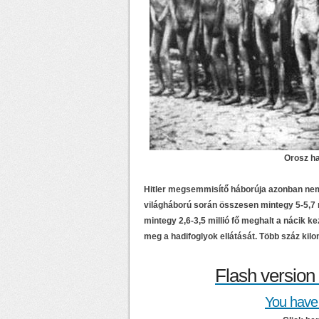
Orosz h
Hitler megsemmisítő háborúja azonban ne
világháború során összesen mintegy 5-5,7 
mintegy 2,6-3,5 millió fő meghalt a nácik 
meg a hadifoglyok ellátását. Több száz kil
Flash version 
You have 