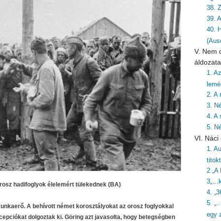
38. Z
39. 
40. 
(Aus
V. Nem c
áldozata
1. A
lemé
2. A
3. N
4. A 
5. N
VI. Nác
1. Au
titok
2 „A
3„…k
rosz hadifoglyok élelemért tülekednek (BA)
4. „3
5. „
munkaerő. A behívott német korosztályokat az orosz foglyokkal
egy z
oncepciókat dolgoztak ki. Göring azt javasolta, hogy betegségben