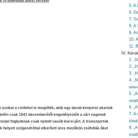
re to download latest version
5. A 
6. Da
7. S
8. A
9. A
10. 
11. 
IV. Kérd
1. „
2. „H
3. „H
4. „N
elre
5. „
miatt
6. „
 azokat a civileket is megölték, akik egy darab kenyeret akartak
7. A
 telén csak 1941 decemberétől engedélyezték a zárt vagonok
töre
vjet foglyoknak csak nyitott vasúti kocsi járt. A transzportok
8. „
 helyett szögesdróttal elkerített üres mezőkön zsúfolták őket
zsid