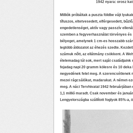
1942 nyara: orosz ka
Milliók próbáltak a puszta földbe vájt lyuk
tífuszos, eltetvesedett, elférgesedett, bűz
engedetlenséget, aktív vagy passzív ellenáll
szemben a fegyverhasználat törvényes és s
bélyeget, amelynek 1 cm-es hosszabb szára f
legtöbb áldozatot az éhezés szedte. Kezdet
számuk nőtt, az ellátmány csökkent. A Wehr
élelemadag túl sok, mert saját családjaink 
fejadag napi 20 gramm kölesre és 10 deka 
negyedének felel meg. A szerencsétlenek meg
mezei rágcsálókat, madarakat. A német-szo
meg. A náci Tervhivatal 1942 februárjában ez
1,1 millió maradt. Csak november és január
Lengyelországba szállított foglyok 85%-a, ö