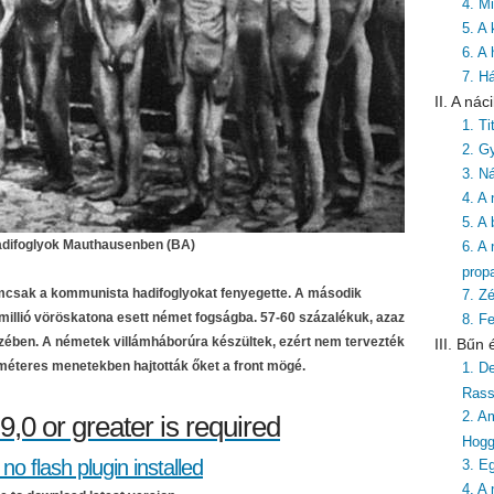
4. Mi
5. A
6. A
7. H
II. A ná
1. T
2. G
3. Ná
4. A
5. A
adifoglyok Mauthausenben (BA)
6. A
prop
mcsak a kommunista hadifoglyokat fenyegette. A második
7. Zé
millió vöröskatona esett német fogságba. 57-60 százalékuk, azaz
8. F
kezében. A németek villámháborúra készültek, ezért nem tervezték
III. Bűn
ométeres menetekben hajtották őket a front mögé.
1. De
Rass
2. A
9,0 or greater is required
Hog
no flash plugin installed
3. E
4. A