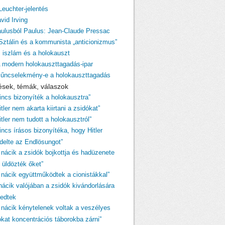
Leuchter-jelentés
vid Irving
aulusból Paulus: Jean-Claude Pressac
 Sztálin és a kommunista „anticionizmus”
z iszlám és a holokauszt
A modern holokauszttagadás-ipar
Bűncselekmény-e a holokauszttagadás
ések, témák, válaszok
Nincs bizonyíték a holokausztra”
itler nem akarta kiirtani a zsidókat”
itler nem tudott a holokausztról”
incs írásos bizonyítéka, hogy Hitler
ndelte az Endlösungot”
A nácik a zsidók bojkottja és hadüzenete
 üldözték őket”
A nácik együttműködtek a cionistákkal”
 nácik valójában a zsidók kivándorlására
kedtek
A nácik kénytelenek voltak a veszélyes
ókat koncentrációs táborokba zárni”