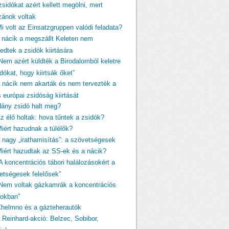
zsidókat azért kellett megölni, mert
izánok voltak
Mi volt az Einsatzgruppen valódi feladata?
A nácik a megszállt Keleten nem
edtek a zsidók kiirtására
„Nem azért küldték a Birodalomból keletre
dókat, hogy kiirtsák őket”
A nácik nem akarták és nem tervezték a
s európai zsidóság kiirtását
Hány zsidó halt meg?
Az élő holtak: hova tűntek a zsidók?
Miért hazudnak a túlélők?
A nagy „irathamisítás”: a szövetségesek
Miért hazudtak az SS-ek és a nácik?
A koncentrációs tábori halálozásokért a
etségesek felelősek”
„Nem voltak gázkamrák a koncentrációs
rokban”
Chelmno és a gázteherautók
A Reinhard-akció: Belzec, Sobibor,