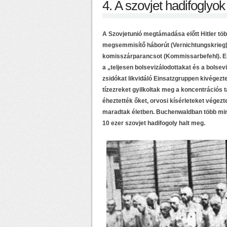
4. A szovjet hadifoglyok 
A Szovjetunió megtámadása előtt Hitler tö
megsemmisítő háborút (Vernichtungskrieg) a
komisszárparancsot (Kommissarbefehl). Enn
a „teljesen bolsevizálodottakat és a bolsev
zsidókat likvidáló Einsatzgruppen kivégezt
tízezreket gyilkoltak meg a koncentrációs t
éheztették őket, orvosi kísérleteket végezt
maradtak életben. Buchenwaldban több min
10 ezer szovjet hadifogoly halt meg.