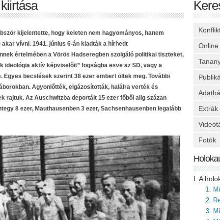
kiirtása
Kere
Konfli
bbször kijelentette, hogy keleten nem hagyományos, hanem
kar vívni. 1941. június 6-án kiadták a hírhedt
Online
ek értelmében a Vörös Hadseregben szolgáló politikai tiszteket,
Tanan
ik ideológia aktív képviselőit” fogságba esve az SD, vagy a
e. Egyes becslések szerint 38 ezer embert öltek meg. További
Publik
áborokban. Agyonlőtték, elgázosították, halálra verték és
Adatbá
ek rajtuk. Az Auschwitzba deportált 15 ezer főből alig százan
Extrák
tegy 8 ezer, Mauthausenben 3 ezer, Sachsenhausenben legalább
Videót
Fotók
Holoka
I. A hol
1. M
2. Re
3. M