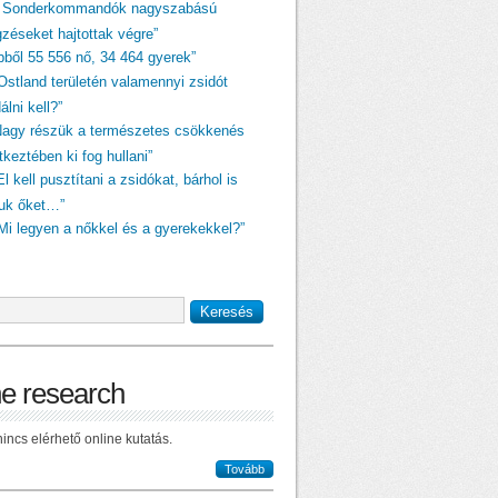
A Sonderkommandók nagyszabású
gzéseket hajtottak végre”
ebből 55 556 nő, 34 464 gyerek”
„Ostland területén valamennyi zsidót
dálni kell?”
Nagy részük a természetes csökkenés
keztében ki fog hullani”
El kell pusztítani a zsidókat, bárhol is
juk őket…”
„Mi legyen a nőkkel és a gyerekekkel?”
ne research
incs elérhető online kutatás.
Tovább