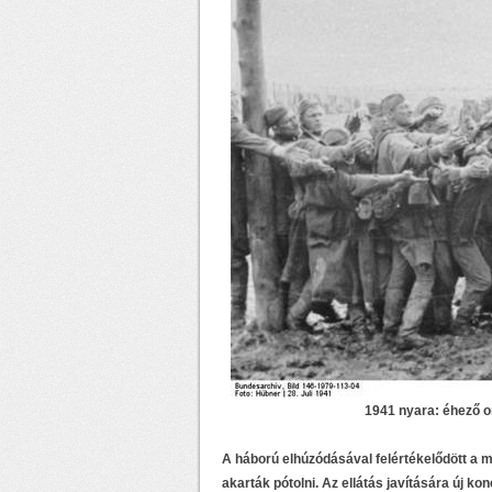
1941 nyara: éhező o
A háború elhúzódásával felértékelődött a 
akarták pótolni. Az ellátás javítására új k