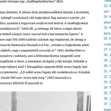
Treb
tonák tömegei egy „hadifogolytáborban” (BA)
23. 
ölni”
akban áttelelni. A német őrök alsóbbrendűként bántak a leromlott,
24. A
lő, köhögő csontvázzá vált foglyokkal. Egy parancs szerint „Az
eltem
ást, azonnal a fegyverek erejével kell letörni. A hadifoglyokkal
25. 
zabályszerű.” 1942-től „a mintegy 45 fokos szöget alkotó
benzi
elfelé irányul, tüzes vassal kell a bal tomporba égetni.” A
26. 
ben napi 700-1000 kalóriát szántak egy fogolynak, de ahogy a
csat
macht élelmezési hivatala ezt írta: „minden a foglyoknak adott
27. 
szájától, vagy csapatainktól vesszük el.” 1941 októberében a
28. „
kenyérre csökkent, ami a létfenntartáshoz elegendő szint
29. „
főzték a füvet, a lombokat, lerágták a fák kérgét, felfalták a
30. 
vjet háború első 7 hónapjában naponta 6000 orosz fogoly halt
31. 
t jelentette: „3,9 millió orosz fogoly állt rendelkezésre. Közülük
32. 
 között 500 ezer orosz halt meg.” 1942 tavaszára a
33. 
sszesen 309.816 fő pusztult el.
34. 
35. 
36. 
37. 
éget