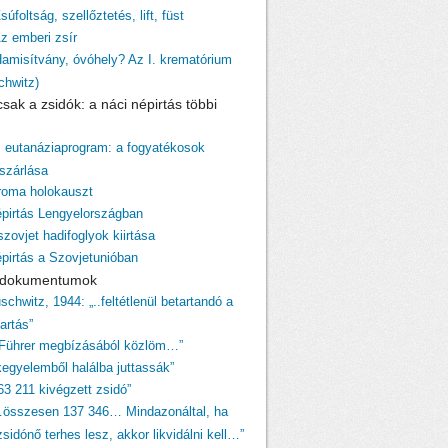
súfoltság, szellőztetés, lift, füst
Az emberi zsír
Hamisítvány, óvóhely? Az I. krematórium
chwitz)
sak a zsidók: a náci népirtás többi
z eutanáziaprogram: a fogyatékosok
szárlása
 roma holokauszt
épirtás Lengyelországban
szovjet hadifoglyok kiirtása
épirtás a Szovjetunióban
i dokumentumok
schwitz, 1944: „..feltétlenül betartandó a
tartás”
 Führer megbízásából közlöm…”
egyelemből halálba juttassák”
63 211 kivégzett zsidó”
…összesen 137 346… Mindazonáltal, ha
sidónő terhes lesz, akkor likvidálni kell…”