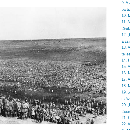
9. A 
part
10. 
11. 
törek
12. 
a zsi
13. 
telje
14. 
15. 
16. 
17. 
18. 
19. „
szöv
20. 
tábo
21. 
22. 