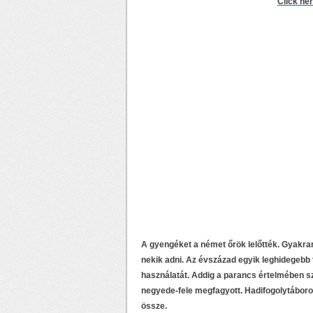
Click he
A gyengéket a német őrök lelőtték. Gyakran
nekik adni. Az évszázad egyik leghidegebb
használatát. Addig a parancs értelmében szo
negyede-fele megfagyott. Hadifogolytáborok
össze.