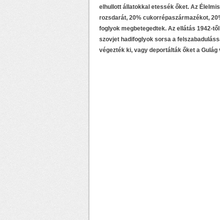
elhullott állatokkal etessék őket. Az Élelm
rozsdarát, 20% cukorrépaszármazékot, 20% ce
foglyok megbetegedtek. Az ellátás 1942-től 
szovjet hadifoglyok sorsa a felszabadulássa
végezték ki, vagy deportálták őket a Gulág