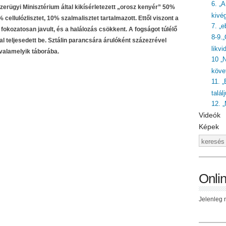
6. „
iszerügyi Minisztérium által kikísérletezett „orosz kenyér” 50%
kivé
llulózlisztet, 10% szalmalisztet tartalmazott. Ettől viszont a
7. „
fokozatosan javult, és a halálozás csökkent. A fogságot túlélő
8-9.
l teljesedett be. Sztálin parancsára árulóként százezrével
likvi
 valamelyik táborába.
10 „
követ
11. „
talál
12. 
Videók
Képek
Onli
Jelenleg n