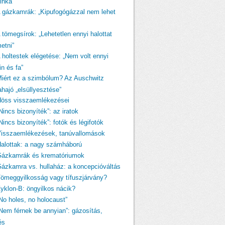
linka
A gázkamrák: „Kipufogógázzal nem lehet
 tömegsírok: „Lehetetlen ennyi halottat
etni”
A holtestek elégetése: „Nem volt ennyi
n és fa”
Miért ez a szimbólum? Az Auschwitz
ahajó „elsüllyesztése”
Höss visszaemlékezései
Nincs bizonyíték”: az iratok
Nincs bizonyíték”: fotók és légifotók
Visszaemlékezések, tanúvallomások
Halottak: a nagy számháború
Gázkamrák és krematóriumok
Gázkamra vs. hullaház: a koncepcióváltás
Tömeggyilkosság vagy tífuszjárvány?
Zyklon-B: öngyilkos nácik?
„No holes, no holocaust”
„Nem férnek be annyian”: gázosítás,
és