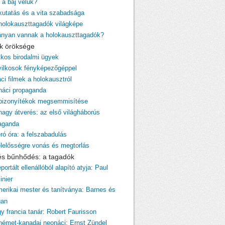
 a baj velük?
 kutatás és a vita szabadsága
 holokauszttagadók világképe
ányan vannak a holokauszttagadók?
cik öröksége
itkos birodalmi ügyek
yilkosok fényképezőgéppel
ci filmek a holokausztról
 náci propaganda
 bizonyítékok megsemmisítése
 nagy átverés: az első világháborús
aganda
ró óra: a felszabadulás
elelősségre vonás és megtorlás
 és bűnhődés: a tagadók
portált ellenállóból alapító atyja: Paul
inier
merikai mester és tanítványa: Barnes és
gan
gy francia tanár: Robert Faurisson
 német-kanadai neonáci: Ernst Zündel