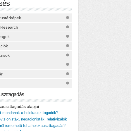
sés
ktustérképek
 Research
yagok
ációk
zisok
ár
uszttagadás
okauszttagadás alapjai
it mondanak a holokauszttagadók?
vizionisták, negacionisták, relativizálók
iről ismerhető fel a holokauszttagadás?