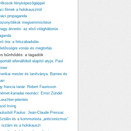
yilkosok fényképezőgéppel
ci filmek a holokausztról
 náci propaganda
 bizonyítékok megsemmisítése
 nagy átverés: az első világháborús
aganda
ró óra: a felszabadulás
elelősségre vonás és megtorlás
 és bűnhődés: a tagadók
portált ellenállóból alapító atyja: Paul
inier
merikai mester és tanítványa: Barnes és
gan
gy francia tanár: Robert Faurisson
 német-kanadai neonáci: Ernst Zündel
Leuchter-jelentés
vid Irving
aulusból Paulus: Jean-Claude Pressac
 Sztálin és a kommunista „anticionizmus”
z iszlám és a holokauszt