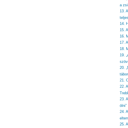
a zsi
13. 
telje
14. 
15. 
16. 
17. 
18. 
19. „
szöv
20. 
tábo
21. 
22. 
Treb
23. 
ölni”
24. A
eltem
25. 