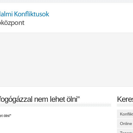
fogógázzal nem lehet ölni”
Kere
Konfli
t ölni”
Online