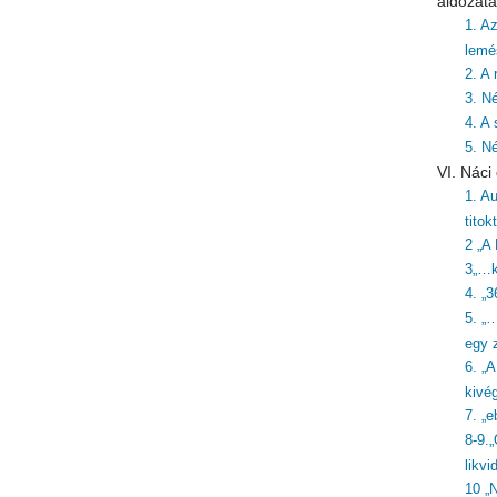
áldozata
1. A
lemé
2. A
3. N
4. A 
5. N
VI. Nác
1. Au
titok
2 „A
3„…k
4. „3
5. „
egy z
6. „
kivé
7. „
8-9.
likvi
10 „