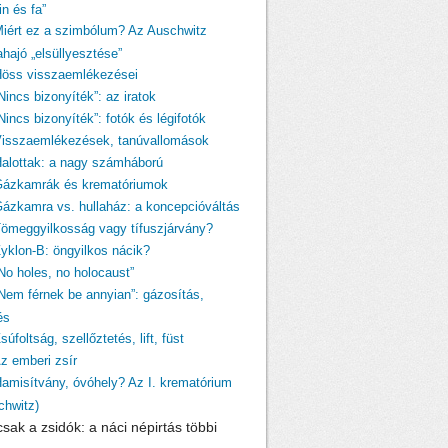
n és fa”
Miért ez a szimbólum? Az Auschwitz
ahajó „elsüllyesztése”
Höss visszaemlékezései
Nincs bizonyíték”: az iratok
Nincs bizonyíték”: fotók és légifotók
Visszaemlékezések, tanúvallomások
Halottak: a nagy számháború
Gázkamrák és krematóriumok
Gázkamra vs. hullaház: a koncepcióváltás
Tömeggyilkosság vagy tífuszjárvány?
Zyklon-B: öngyilkos nácik?
„No holes, no holocaust”
„Nem férnek be annyian”: gázosítás,
és
súfoltság, szellőztetés, lift, füst
Az emberi zsír
Hamisítvány, óvóhely? Az I. krematórium
chwitz)
sak a zsidók: a náci népirtás többi