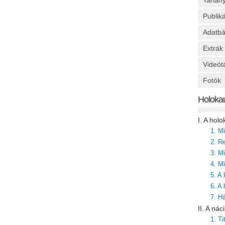
Tanan
Publik
Adatbá
Extrák
Videót
Fotók
Holoka
I. A hol
1. M
2. Re
3. M
4. Mi
5. A
6. A
7. H
II. A ná
1. T