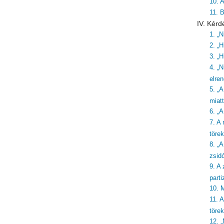
10. 
11. 
IV. Kérd
1. „
2. „H
3. „H
4. „N
elre
5. „
miatt
6. „
7. A
töre
8. „
zsid
9. A 
part
10. 
11. 
törek
12. 