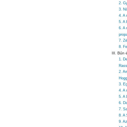
2. G
3. Ná
4. A
5. A
6. A
prop
7. Zé
8. F
III. Bűn
1. De
Rass
2. A
Hog
3. E
4. A
5. A 
6. Da
7. S
8. A
9. A