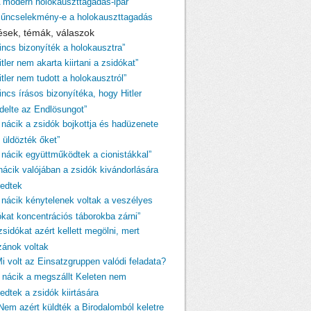
A modern holokauszttagadás-ipar
Bűncselekmény-e a holokauszttagadás
ések, témák, válaszok
Nincs bizonyíték a holokausztra”
itler nem akarta kiirtani a zsidókat”
itler nem tudott a holokausztról”
incs írásos bizonyítéka, hogy Hitler
ndelte az Endlösungot”
A nácik a zsidók bojkottja és hadüzenete
 üldözték őket”
A nácik együttműködtek a cionistákkal”
 nácik valójában a zsidók kivándorlására
kedtek
A nácik kénytelenek voltak a veszélyes
ókat koncentrációs táborokba zárni”
zsidókat azért kellett megölni, mert
izánok voltak
Mi volt az Einsatzgruppen valódi feladata?
A nácik a megszállt Keleten nem
edtek a zsidók kiirtására
„Nem azért küldték a Birodalomból keletre