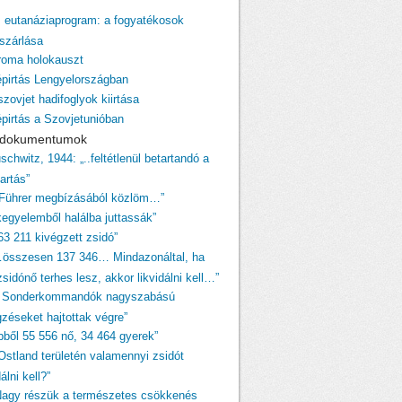
z eutanáziaprogram: a fogyatékosok
szárlása
 roma holokauszt
épirtás Lengyelországban
szovjet hadifoglyok kiirtása
épirtás a Szovjetunióban
i dokumentumok
schwitz, 1944: „..feltétlenül betartandó a
tartás”
 Führer megbízásából közlöm…”
egyelemből halálba juttassák”
63 211 kivégzett zsidó”
…összesen 137 346… Mindazonáltal, ha
sidónő terhes lesz, akkor likvidálni kell…”
A Sonderkommandók nagyszabású
gzéseket hajtottak végre”
ebből 55 556 nő, 34 464 gyerek”
„Ostland területén valamennyi zsidót
dálni kell?”
Nagy részük a természetes csökkenés