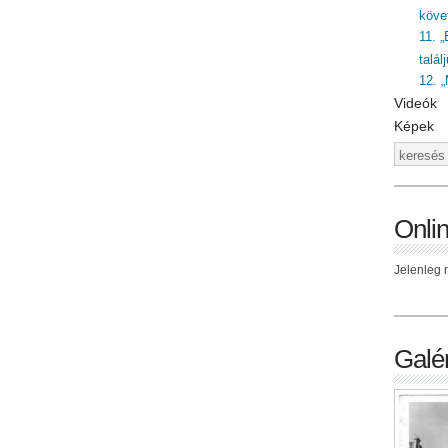
követ
11. „
talál
12. 
Videók
Képek
Onli
Jelenleg n
Galér