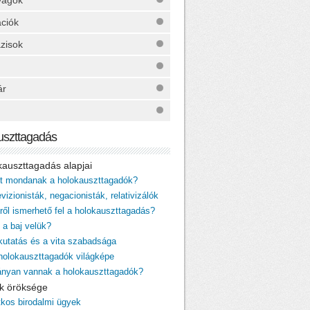
yagok
ációk
zisok
ár
uszttagadás
okauszttagadás alapjai
it mondanak a holokauszttagadók?
vizionisták, negacionisták, relativizálók
iről ismerhető fel a holokauszttagadás?
 a baj velük?
 kutatás és a vita szabadsága
 holokauszttagadók világképe
ányan vannak a holokauszttagadók?
cik öröksége
itkos birodalmi ügyek