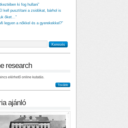
keztében ki fog hullani”
El kell pusztítani a zsidókat, bárhol is
juk őket…”
„Mi legyen a nőkkel és a gyerekekkel?”
ne research
incs elérhető online kutatás.
Tovább
ia ajánló