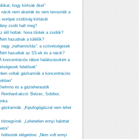
dókat, hogy kiirtsák őket”
A nácik nem akarták és nem tervezték a
s európai zsidóság kiirtását
Hány zsidó halt meg?
Az élő holtak: hova tűntek a zsidók?
Miért hazudnak a túlélők?
A nagy „irathamisítás”: a szövetségesek
Miért hazudtak az SS-ek és a nácik?
A koncentrációs tábori halálozásokért a
etségesek felelősek”
„Nem voltak gázkamrák a koncentrációs
rokban”
Chelmno és a gázteherautók
A Reinhard-akció: Belzec, Sobibor,
linka
A gázkamrák: „Kipufogógázzal nem lehet
 tömegsírok: „Lehetetlen ennyi halottat
etni”
A holtestek elégetése: „Nem volt ennyi