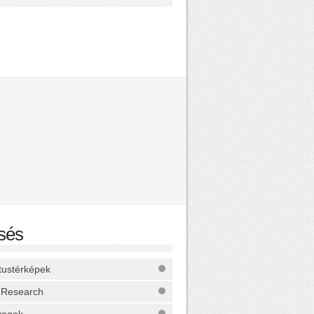
sés
ktustérképek
 Research