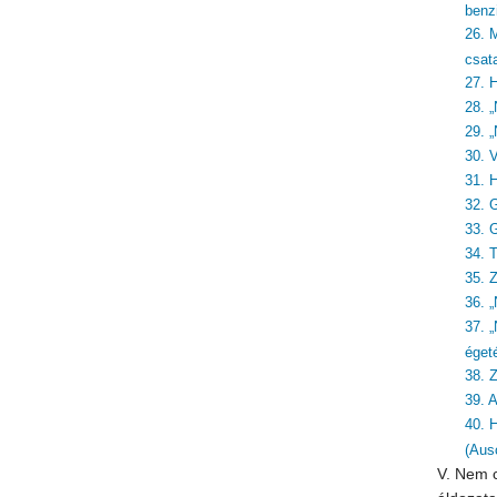
benzi
26. 
csat
27. 
28. „
29. „
30. 
31. 
32. 
33. 
34. 
35. 
36. 
37. 
éget
38. Z
39. 
40. 
(Aus
V. Nem c