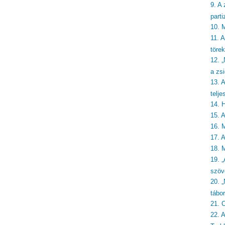
9. A 
part
10. 
11. 
törek
12. 
a zsi
13. 
telje
14. 
15. 
16. 
17. 
18. 
19. „
szöv
20. 
tábo
21. 
22. 