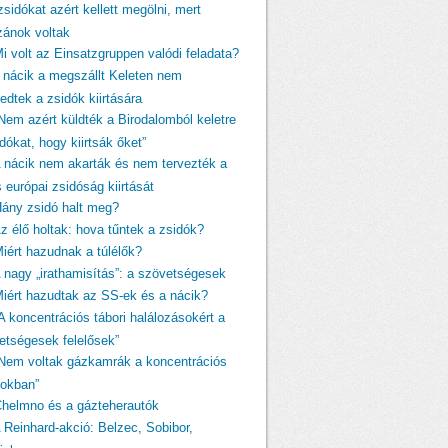
zsidókat azért kellett megölni, mert
izánok voltak
Mi volt az Einsatzgruppen valódi feladata?
A nácik a megszállt Keleten nem
edtek a zsidók kiirtására
„Nem azért küldték a Birodalomból keletre
dókat, hogy kiirtsák őket”
A nácik nem akarták és nem tervezték a
s európai zsidóság kiirtását
Hány zsidó halt meg?
Az élő holtak: hova tűntek a zsidók?
Miért hazudnak a túlélők?
A nagy „irathamisítás”: a szövetségesek
Miért hazudtak az SS-ek és a nácik?
A koncentrációs tábori halálozásokért a
etségesek felelősek”
„Nem voltak gázkamrák a koncentrációs
rokban”
Chelmno és a gázteherautók
A Reinhard-akció: Belzec, Sobibor,