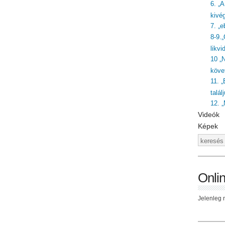
6. „
kivé
7. „
8-9.
likvi
10 „
követ
11. „
talál
12. 
Videók
Képek
Onli
Jelenleg n