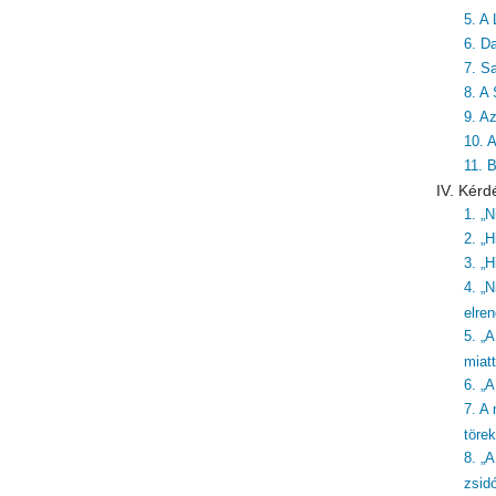
5. A 
6. Da
7. S
8. A
9. A
10. 
11. 
IV. Kérd
1. „
2. „H
3. „H
4. „N
elre
5. „
miatt
6. „
7. A
töre
8. „
zsid