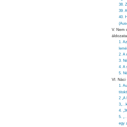
38. Z
39. 
40. 
(Aus
V. Nem c
áldozata
1. A
lemé
2. A
3. N
4. A 
5. N
VI. Nác
1. Au
titok
2 „A
3„…k
4. „3
5. „
egy z