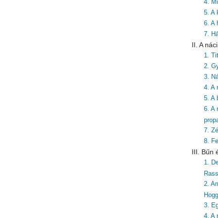
4. Mi
5. A
6. A
7. H
II. A ná
1. T
2. G
3. Ná
4. A
5. A
6. A
prop
7. Zé
8. F
III. Bűn
1. De
Rass
2. A
Hog
3. E
4. A