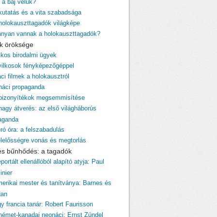
 a baj velük?
 kutatás és a vita szabadsága
 holokauszttagadók világképe
ányan vannak a holokauszttagadók?
cik öröksége
itkos birodalmi ügyek
yilkosok fényképezőgéppel
ci filmek a holokausztról
 náci propaganda
 bizonyítékok megsemmisítése
 nagy átverés: az első világháborús
aganda
ró óra: a felszabadulás
elelősségre vonás és megtorlás
 és bűnhődés: a tagadók
portált ellenállóból alapító atyja: Paul
inier
merikai mester és tanítványa: Barnes és
gan
gy francia tanár: Robert Faurisson
 német-kanadai neonáci: Ernst Zündel