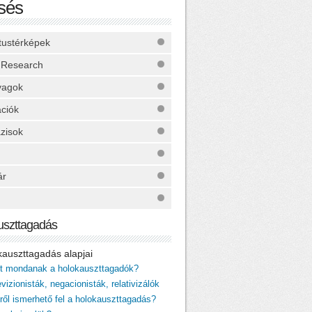
sés
ktustérképek
 Research
yagok
ációk
zisok
ár
uszttagadás
okauszttagadás alapjai
it mondanak a holokauszttagadók?
vizionisták, negacionisták, relativizálók
iről ismerhető fel a holokauszttagadás?