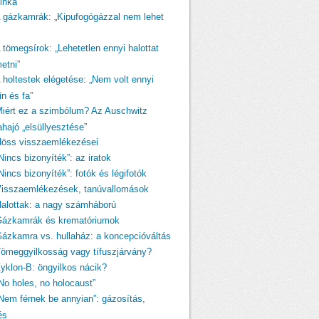
linka
A gázkamrák: „Kipufogógázzal nem lehet
 tömegsírok: „Lehetetlen ennyi halottat
etni”
A holtestek elégetése: „Nem volt ennyi
n és fa”
Miért ez a szimbólum? Az Auschwitz
ahajó „elsüllyesztése”
Höss visszaemlékezései
Nincs bizonyíték”: az iratok
Nincs bizonyíték”: fotók és légifotók
Visszaemlékezések, tanúvallomások
Halottak: a nagy számháború
Gázkamrák és krematóriumok
Gázkamra vs. hullaház: a koncepcióváltás
Tömeggyilkosság vagy tífuszjárvány?
Zyklon-B: öngyilkos nácik?
„No holes, no holocaust”
„Nem férnek be annyian”: gázosítás,
és