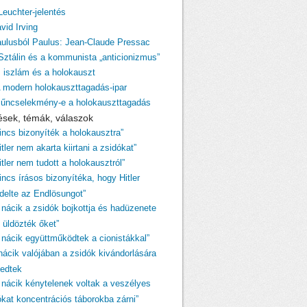
Leuchter-jelentés
vid Irving
aulusból Paulus: Jean-Claude Pressac
 Sztálin és a kommunista „anticionizmus”
z iszlám és a holokauszt
A modern holokauszttagadás-ipar
Bűncselekmény-e a holokauszttagadás
ések, témák, válaszok
Nincs bizonyíték a holokausztra”
itler nem akarta kiirtani a zsidókat”
itler nem tudott a holokausztról”
incs írásos bizonyítéka, hogy Hitler
ndelte az Endlösungot”
A nácik a zsidók bojkottja és hadüzenete
 üldözték őket”
A nácik együttműködtek a cionistákkal”
 nácik valójában a zsidók kivándorlására
kedtek
A nácik kénytelenek voltak a veszélyes
ókat koncentrációs táborokba zárni”