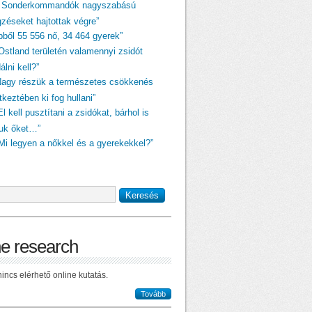
A Sonderkommandók nagyszabású
gzéseket hajtottak végre”
ebből 55 556 nő, 34 464 gyerek”
„Ostland területén valamennyi zsidót
dálni kell?”
Nagy részük a természetes csökkenés
keztében ki fog hullani”
El kell pusztítani a zsidókat, bárhol is
juk őket…”
„Mi legyen a nőkkel és a gyerekekkel?”
ne research
incs elérhető online kutatás.
Tovább