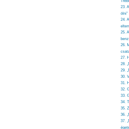
Treb
23. 
ölni”
24. A
eltem
25. 
benzi
26. 
csat
27. 
28. „
29. „
30. 
31. 
32. 
33. 
34. 
35. 
36. 
37. 
éget