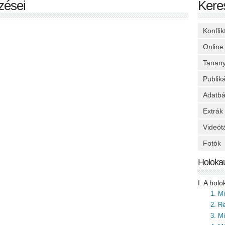
zései
Kere
Konfli
Online
Tanan
Publik
Adatbá
Extrák
Videót
Fotók
Holoka
I. A hol
1. M
2. Re
3. M