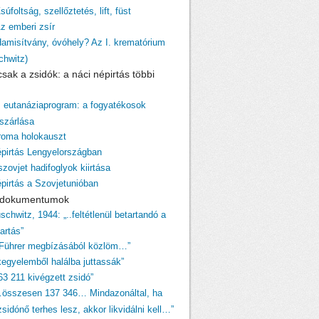
súfoltság, szellőztetés, lift, füst
Az emberi zsír
Hamisítvány, óvóhely? Az I. krematórium
chwitz)
sak a zsidók: a náci népirtás többi
z eutanáziaprogram: a fogyatékosok
szárlása
 roma holokauszt
épirtás Lengyelországban
szovjet hadifoglyok kiirtása
épirtás a Szovjetunióban
i dokumentumok
schwitz, 1944: „..feltétlenül betartandó a
tartás”
 Führer megbízásából közlöm…”
egyelemből halálba juttassák”
63 211 kivégzett zsidó”
…összesen 137 346… Mindazonáltal, ha
sidónő terhes lesz, akkor likvidálni kell…”