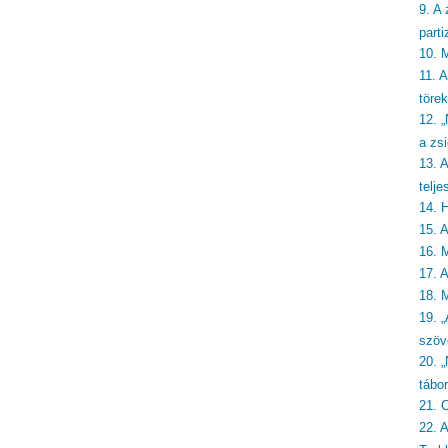
9. A 
part
10. 
11. 
törek
12. 
a zsi
13. 
telje
14. 
15. 
16. 
17. 
18. 
19. „
szöv
20. 
tábo
21. 
22. 