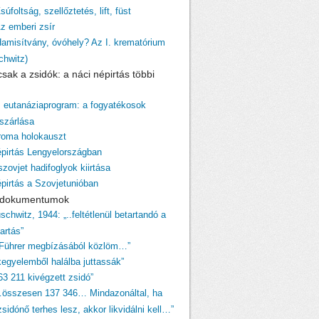
súfoltság, szellőztetés, lift, füst
Az emberi zsír
Hamisítvány, óvóhely? Az I. krematórium
chwitz)
sak a zsidók: a náci népirtás többi
z eutanáziaprogram: a fogyatékosok
szárlása
 roma holokauszt
épirtás Lengyelországban
szovjet hadifoglyok kiirtása
épirtás a Szovjetunióban
i dokumentumok
schwitz, 1944: „..feltétlenül betartandó a
tartás”
 Führer megbízásából közlöm…”
egyelemből halálba juttassák”
63 211 kivégzett zsidó”
…összesen 137 346… Mindazonáltal, ha
sidónő terhes lesz, akkor likvidálni kell…”