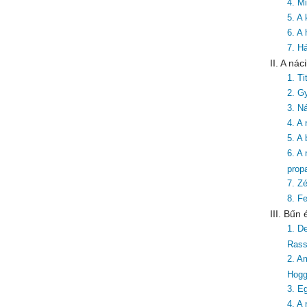
4. Mi
5. A
6. A
7. H
II. A ná
1. T
2. G
3. Ná
4. A
5. A
6. A
prop
7. Zé
8. F
III. Bűn
1. De
Rass
2. A
Hog
3. E
4. A