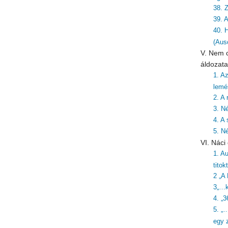
38. Z
39. 
40. 
(Aus
V. Nem c
áldozata
1. A
lemé
2. A
3. N
4. A 
5. N
VI. Nác
1. Au
titok
2 „A
3„…k
4. „3
5. „
egy z