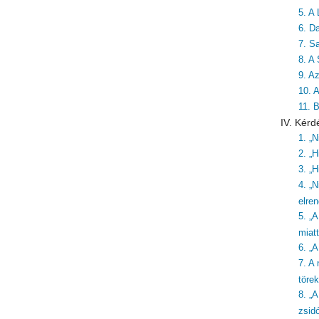
5. A 
6. Da
7. S
8. A
9. A
10. 
11. 
IV. Kérd
1. „
2. „H
3. „H
4. „N
elre
5. „
miatt
6. „
7. A
töre
8. „
zsid