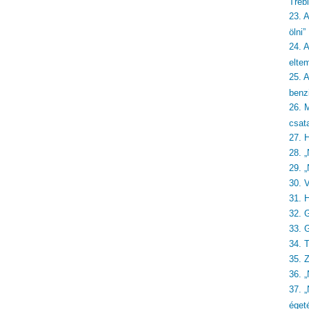
Treb
23. 
ölni”
24. A
eltem
25. 
benzi
26. 
csat
27. 
28. „
29. „
30. 
31. 
32. 
33. 
34. 
35. 
36. 
37. 
éget