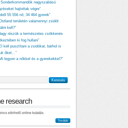
A Sonderkommandók nagyszabású
gzéseket hajtottak végre”
ebből 55 556 nő, 34 464 gyerek”
„Ostland területén valamennyi zsidót
dálni kell?”
Nagy részük a természetes csökkenés
keztében ki fog hullani”
El kell pusztítani a zsidókat, bárhol is
juk őket…”
„Mi legyen a nőkkel és a gyerekekkel?”
ne research
incs elérhető online kutatás.
Tovább