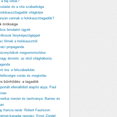
 a baj velük?
 kutatás és a vita szabadsága
 holokauszttagadók világképe
ányan vannak a holokauszttagadók?
cik öröksége
itkos birodalmi ügyek
yilkosok fényképezőgéppel
ci filmek a holokausztról
 náci propaganda
 bizonyítékok megsemmisítése
 nagy átverés: az első világháborús
aganda
ró óra: a felszabadulás
elelősségre vonás és megtorlás
 és bűnhődés: a tagadók
portált ellenállóból alapító atyja: Paul
inier
merikai mester és tanítványa: Barnes és
gan
gy francia tanár: Robert Faurisson
 német-kanadai neonáci: Ernst Zündel