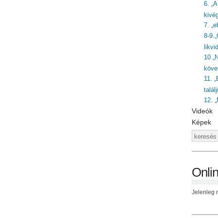
6. „
kivé
7. „
8-9.
likvi
10 „
követ
11. „
talál
12. 
Videók
Képek
Onli
Jelenleg n