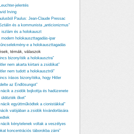
Leuchter-jelentés
vid Irving
aulusból Paulus: Jean-Claude Pressac
 Sztálin és a kommunista „anticionizmus”
z iszlám és a holokauszt
A modern holokauszttagadás-ipar
Bűncselekmény-e a holokauszttagadás
ések, témák, válaszok
Nincs bizonyíték a holokausztra”
itler nem akarta kiirtani a zsidókat”
itler nem tudott a holokausztról”
incs írásos bizonyítéka, hogy Hitler
ndelte az Endlösungot”
A nácik a zsidók bojkottja és hadüzenete
 üldözték őket”
A nácik együttműködtek a cionistákkal”
 nácik valójában a zsidók kivándorlására
kedtek
A nácik kénytelenek voltak a veszélyes
ókat koncentrációs táborokba zárni”