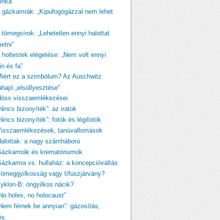
linka
A gázkamrák: „Kipufogógázzal nem lehet
 tömegsírok: „Lehetetlen ennyi halottat
etni”
A holtestek elégetése: „Nem volt ennyi
n és fa”
Miért ez a szimbólum? Az Auschwitz
ahajó „elsüllyesztése”
Höss visszaemlékezései
Nincs bizonyíték”: az iratok
Nincs bizonyíték”: fotók és légifotók
Visszaemlékezések, tanúvallomások
Halottak: a nagy számháború
Gázkamrák és krematóriumok
Gázkamra vs. hullaház: a koncepcióváltás
Tömeggyilkosság vagy tífuszjárvány?
Zyklon-B: öngyilkos nácik?
„No holes, no holocaust”
„Nem férnek be annyian”: gázosítás,
és