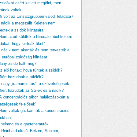
zsidókat azért kellett megölni, mert
izánok voltak
Mi volt az Einsatzgruppen valódi feladata?
A nácik a megszállt Keleten nem
edtek a zsidók kiirtására
„Nem azért küldték a Birodalomból keletre
dókat, hogy kiirtsák őket”
A nácik nem akarták és nem tervezték a
s európai zsidóság kiirtását
Hány zsidó halt meg?
Az élő holtak: hova tűntek a zsidók?
Miért hazudnak a túlélők?
A nagy „irathamisítás”: a szövetségesek
Miért hazudtak az SS-ek és a nácik?
A koncentrációs tábori halálozásokért a
etségesek felelősek”
„Nem voltak gázkamrák a koncentrációs
rokban”
Chelmno és a gázteherautók
A Reinhard-akció: Belzec, Sobibor,