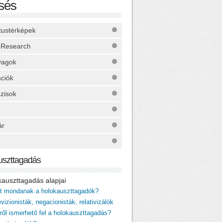
sés
ktustérképek
 Research
yagok
ációk
zisok
ár
uszttagadás
okauszttagadás alapjai
it mondanak a holokauszttagadók?
vizionisták, negacionisták, relativizálók
iről ismerhető fel a holokauszttagadás?