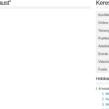
aust”
Kere
Konfli
Online
Tanan
Publik
Adatbá
Extrák
Videót
Fotók
Holoka
I. A hol
1. M
2. Re
3. M