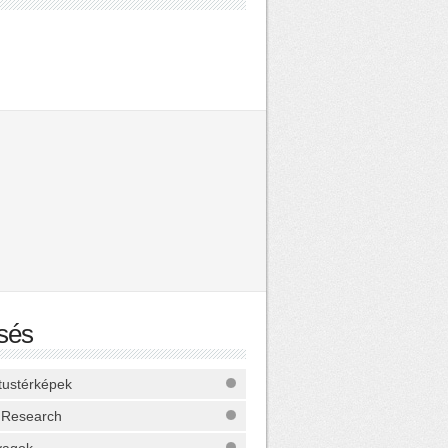
sés
ktustérképek
 Research