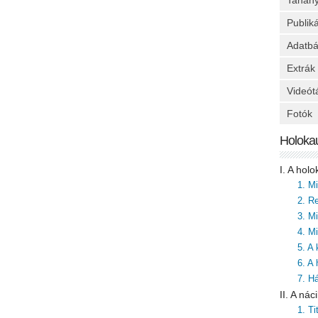
Tanan
Publik
Adatbá
Extrák
Videót
Fotók
Holoka
I. A hol
1. M
2. Re
3. M
4. Mi
5. A
6. A
7. H
II. A ná
1. T