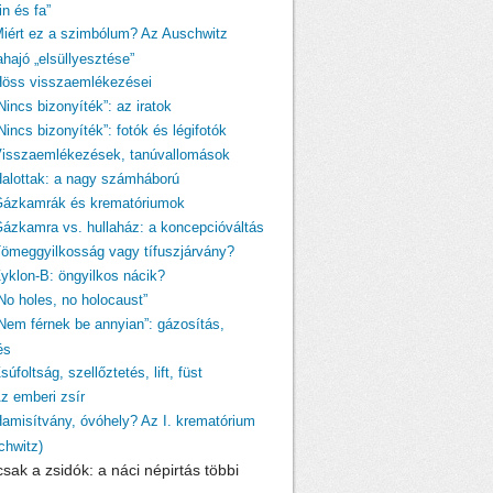
n és fa”
Miért ez a szimbólum? Az Auschwitz
ahajó „elsüllyesztése”
Höss visszaemlékezései
Nincs bizonyíték”: az iratok
Nincs bizonyíték”: fotók és légifotók
Visszaemlékezések, tanúvallomások
Halottak: a nagy számháború
Gázkamrák és krematóriumok
Gázkamra vs. hullaház: a koncepcióváltás
Tömeggyilkosság vagy tífuszjárvány?
Zyklon-B: öngyilkos nácik?
„No holes, no holocaust”
„Nem férnek be annyian”: gázosítás,
és
súfoltság, szellőztetés, lift, füst
Az emberi zsír
Hamisítvány, óvóhely? Az I. krematórium
chwitz)
sak a zsidók: a náci népirtás többi