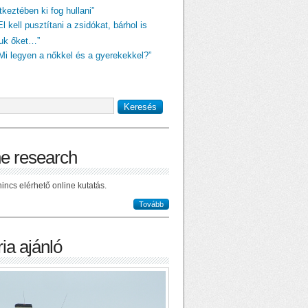
keztében ki fog hullani”
El kell pusztítani a zsidókat, bárhol is
juk őket…”
„Mi legyen a nőkkel és a gyerekekkel?”
ne research
incs elérhető online kutatás.
Tovább
ia ajánló