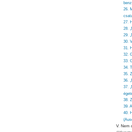
benzi
26. 
csat
27. 
28. „
29. „
30. 
31. 
32. 
33. 
34. 
35. 
36. 
37. 
éget
38. Z
39. 
40. 
(Aus
V. Nem c