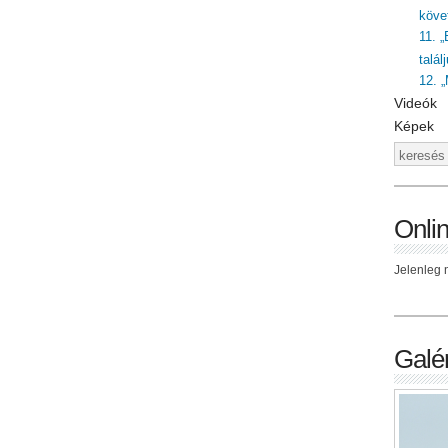
követ
11. „
talál
12. 
Videók
Képek
Onli
Jelenleg n
Galér