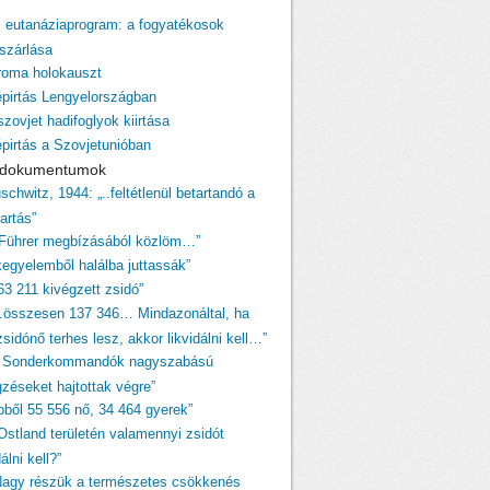
z eutanáziaprogram: a fogyatékosok
szárlása
 roma holokauszt
épirtás Lengyelországban
szovjet hadifoglyok kiirtása
épirtás a Szovjetunióban
i dokumentumok
schwitz, 1944: „..feltétlenül betartandó a
tartás”
 Führer megbízásából közlöm…”
egyelemből halálba juttassák”
63 211 kivégzett zsidó”
…összesen 137 346… Mindazonáltal, ha
sidónő terhes lesz, akkor likvidálni kell…”
A Sonderkommandók nagyszabású
gzéseket hajtottak végre”
ebből 55 556 nő, 34 464 gyerek”
„Ostland területén valamennyi zsidót
dálni kell?”
Nagy részük a természetes csökkenés