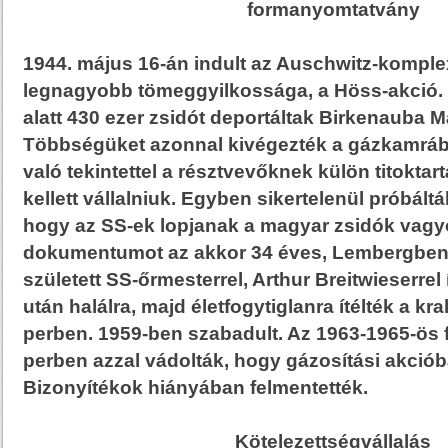
formanyomtatvány
1944. május 16-án indult az Auschwitz-kompl
legnagyobb tömeggyilkossága, a Höss-akció.
alatt 430 ezer zsidót deportáltak Birkenauba 
Többségüket azonnal kivégezték a gázkamrába
való tekintettel a résztvevőknek külön titoktar
kellett vállalniuk. Egyben sikertelenül próbál
hogy az SS-ek lopjanak a magyar zsidók vagy
dokumentumot az akkor 34 éves, Lembergben 
született SS-őrmesterrel, Arthur Breitwieserrel 
után halálra, majd életfogytiglanra ítélték a kr
perben. 1959-ben szabadult. Az 1963-1965-ös f
perben azzal vádolták, hogy gázosítási akcióba
Bizonyítékok hiányában felmentették.
Kötelezettségvállalás