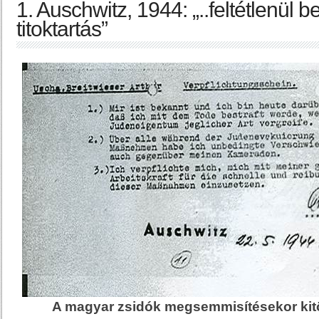
1. Auschwitz, 1944: „..feltétlenül b
titoktartás”
A magyar zsidók megsemmisítésekor kitölt