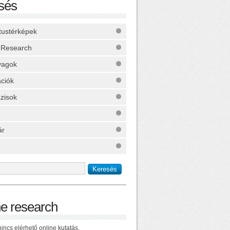
sés
ktustérképek
 Research
yagok
ációk
zisok
ár
ne research
incs elérhető online kutatás.