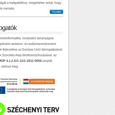
ilágát a hallgatókhoz, megértetve velük, hogy
la narratur.
Tovább
gatók
lominformatika: moduláris tananyagok,
ciplináris tartalom- és tudásmenedzsment
k fejlesztése
az Európai Unió támogatásával,
 Szociális Alap társfinanszírozásával, az
OP 4.1.2.A/1-11/1-2011-0056
projekt
 valósul meg.