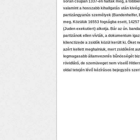
során csupán 1337-en haltak meg, a többiek 
valamint a hosszabb kihallgatás után kivégz
partizángyanús személyek (Bandenhelfer, 
meg. Közülük 16553 fogságba esett, 14257 
(Juden exekutiert) alkotja
. Bár az ún. band
partizánok ellen vívták, a dokumentum igaz
kilenctizede a zsidók közül került ki. Őket
azért kellett meghalniuk, mert zsidóként au
legmagasabb államvezetés bűnösségét bizony
rövidlátó, de szemüveget nem viselő Hitlern
oldal tetején lévő kézírásos bejegyzés szer