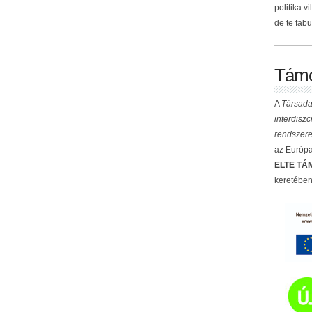
politika v
de te fabu
Támo
A
Társada
interdisz
rendszere
az Európai
ELTE TÁM
keretében