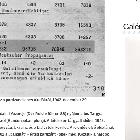
Galér
z a partizánellenes akciókról, 1942. december 29.
dalmi Vezetője (Der Reichsführer-SS) nyújtotta be. Tárgya:
król (Bandenbekämpfung). A tételesen tárgyalt időkör 1942.
szág, Ukrajna és a bialystoki kerület. A jelentés első oldalának
01 a „banditát” - értsd partizánt - öltek meg. Közülük a harcok