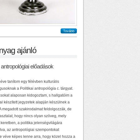
Tovább
nyag ajánló
ai antropológiai előadások
éve tanítom egy félévben kulturális
usoknak a Politikai antropológia c. tárgyat.
sokat alaposan kidogoztam, s hallgatóim a
al készített jegyzetek alapján készülnek a
 A megadott szakirodalmat feldolgozzák, de
asztalat, hogy nincs olyan szöveg, mely
keretben, a politika jelenségvilágára
lva, az antropológiai szempontokat
e véve képes lenne arra, hogy közel hozza a