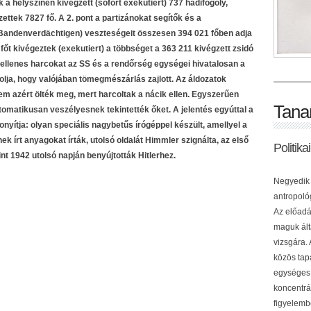
a helyszínen kivégzett (sofort exekutiert) 737 hadifogoly,
ettek 7827 fő. A 2. pont a partizánokat segítők és a
Bandenverdächtigen) veszteségeit összesen 394 021 főben adja
főt kivégeztek (exekutiert)
a többséget a 363 211 kivégzett zsidó
aellenes harcokat az SS és a rendőrség egységei hivatalosan a
olja, hogy valójában tömegmészárlás zajlott. Az áldozatok
 nem azért ölték meg, mert harcoltak a nácik ellen. Egyszerűen
Tana
tomatikusan veszélyesnek tekintették őket. A jelentés egyúttal a
ítja: olyan speciális nagybetűs írógéppel készült, amellyel a
ek írt anyagokat írták, utolsó oldalát Himmler szignálta, az első
Politik
int 1942 utolsó napján benyújtották Hitlerhez.
Negyedik 
antropológ
Az előadá
maguk ált
vizsgára.
közös tap
egységes 
koncentrá
figyelemb