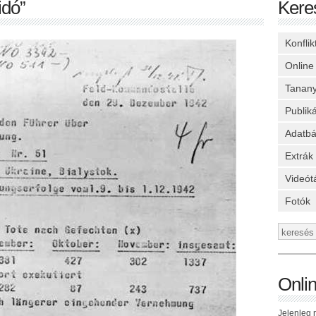
idó”
Kere
Konfli
Online
Tanan
Publik
Adatbá
Extrák
Videót
Fotók
Onli
Jelenleg n