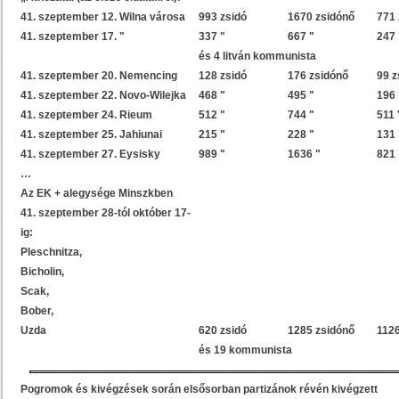
41. szeptember 12. Wilna városa
993 zsidó
1670 zsidónő
771
41. szeptember 17. "
337 "
667 "
247 
és 4 litván kommunista
41. szeptember 20. Nemencing
128 zsidó
176 zsidónő
99 z
41. szeptember 22. Novo-Wilejka
468 "
495 "
196 
41. szeptember 24. Rieum
512 "
744 "
511 
41. szeptember 25. Jahiunai
215 "
228 "
131 
41. szeptember 27. Eysisky
989 "
1636 "
821 
…
Az EK + alegysége Minszkben
41. szeptember 28-tól október 17-
ig:
Pleschnitza,
Bicholin,
Scak,
Bober,
Uzda
620 zsidó
1285 zsidónő
1126
és 19 kommunista
Pogromok és kivégzések során elsősorban partizánok révén kivégzett