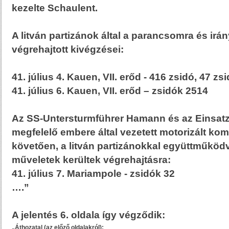
kezelte Schaulent.
A litván partizánok által a parancsomra és irán
végrehajtott kivégzései:
41. július 4. Kauen, VII. erőd - 416 zsidó, 47 zs
41. július 6. Kauen, VII. erőd – zsidók 2514
Az SS-Untersturmführer Hamann és az Einsa
megfelelő embere által vezetett motorizált kom
követően, a litván partizánokkal együttműköd
műveletek kerültek végrehajtásra:
41. július 7. Mariampole - zsidók 32
….”
A jelentés 6. oldala így végződik:
„Áthozatal (az előző oldalakról):