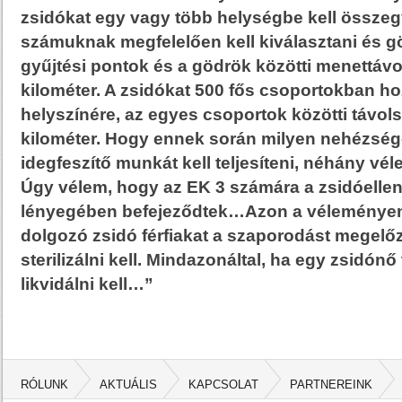
zsidókat egy vagy több helységbe kell összegy
számuknak megfelelően kell kiválasztani és gö
gyűjtési pontok és a gödrök közötti menettávo
kilométer. A zsidókat 500 fős csoportokban h
helyszínére, az egyes csoportok közötti távol
kilométer. Hogy ennek során milyen nehézség
idegfeszítő munkát kell teljesíteni, néhány vé
Úgy vélem, hogy az EK 3 számára a zsidóelle
lényegében befejeződtek…Azon a véleményen
dolgozó zsidó férfiakat a szaporodást megel
sterilizálni kell. Mindazonáltal, ha egy zsidónő
likvidálni kell…”
RÓLUNK
AKTUÁLIS
KAPCSOLAT
PARTNEREINK