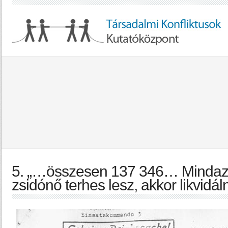
5. „…összesen 137 346… Mindazo
zsidónő terhes lesz, akkor likvidál