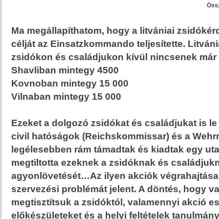
Öss
Ma megállapíthatom, hogy a litvániai zsidók
célját az Einsatzkommando teljesítette. Litvá
zsidókon és családjukon kívül nincsenek már
Shavliban mintegy 4500
Kovnoban mintegy 15 000
Vilnaban mintegy 15 000
Ezeket a dolgozó zsidókat és családjukat is le 
civil hatóságok (Reichskommissar) és a Wehr
legélesebben rám támadtak és kiadtak egy uta
megtiltotta ezeknek a zsidóknak és családjuk
agyonlövetését…Az ilyen akciók végrahajtása
szervezési problémát jelent. A döntés, hogy v
megtisztítsuk a zsidóktól, valamennyi akció e
előkészületeket és a helyi feltételek tanulmány