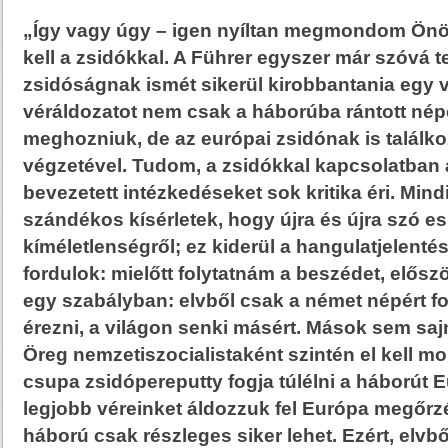
„Így vagy úgy – igen nyíltan megmondom Ön
kell a zsidókkal
. A Führer egyszer már szóvá te
zsidóságnak ismét sikerül kirobbantania egy v
véráldozatot nem csak a háborúba rántott nép
meghozniuk, de az európai zsidónak is találko
végzetével. Tudom, a zsidókkal kapcsolatban
bevezetett intézkedéseket sok kritika éri. Mind
szándékos kísérletek, hogy újra és újra szó e
kíméletlenségről; ez kiderül a hangulatjelent
fordulok: mielőtt folytatnám a beszédet, elős
egy szabályban: elvből csak a német népért 
érezni, a világon senki másért. Mások sem sa
Öreg nemzetiszocialistaként szintén el kell 
csupa zsidópereputty fogja túlélni a háborút 
legjobb véreinket áldozzuk fel Európa megőrzé
háború csak részleges siker lehet.
Ezért, elvbő