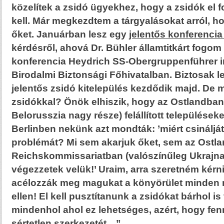
közelítek a zsidó ügyekhez, hogy a zsidók el 
kell.
Már megkezdtem a tárgyalásokat arról, ho
őket. Januárban lesz egy
jelentős konferencia
kérdésről, ahová Dr. Bühler államtitkárt fogom 
konferencia Heydrich SS-Obergruppenführer i
Birodalmi Biztonsági Főhivatalban. Biztosak 
jelentős zsidó kitelepülés kezdődik majd.
De m
zsidókkal? Önök elhiszik, hogy az Ostlandba
Belorusszia nagy része)
felállított települések
Berlinben nekünk azt mondták: ’miért csinálját
problémát? Mi sem akarjuk őket, sem az Ostl
Reichskommissariatban (valószínűleg Ukrajna
végezzetek velük!’
Uraim, arra szeretném kérn
acélozzák meg magukat a könyörület minden
ellen!
El kell pusztítanunk a zsidókat bárhol is 
mindenhol ahol ez lehetséges,
azért, hogy fen
sértetlen szerkezetét…”