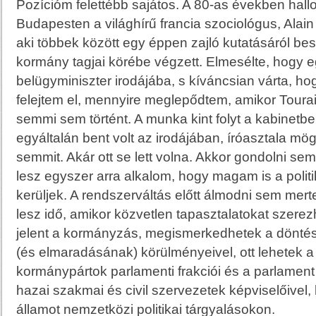
Pozícióm felettébb sajátos. A 80-as években hall
Budapesten a világhírű francia szociológus, Alain
aki többek között egy éppen zajló kutatásáról besz
kormány tagjai körébe végzett. Elmesélte, hogy e
belügyminiszter irodájába, s kíváncsian várta, ho
felejtem el, mennyire meglepődtem, amikor Toura
semmi sem történt. A munka kint folyt a kabinetben
egyáltalán bent volt az irodájában, íróasztala mögö
semmit. Akár ott se lett volna. Akkor gondolni s
lesz egyszer arra alkalom, hogy magam is a polit
kerüljek. A rendszerváltás előtt álmodni sem mert
lesz idő, amikor közvetlen tapasztalatokat szerezh
jelent a kormányzás, megismerkedhetek a dönt
(és elmaradásának) körülményeivel, ott lehetek a
kormánypártok parlamenti frakciói és a parlament 
hazai szakmai és civil szervezetek képviselőivel
államot nemzetközi politikai tárgyalásokon.