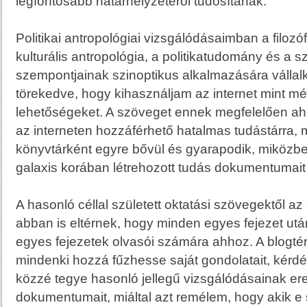
legfontosabb határhelyzetéről tudósítanak.
Politikai antropológiai vizsgálódásaimban a filozóf
kulturális antropológia, a politikatudomány és a s
szempontjainak szinoptikus alkalmazására vállalk
törekedve, hogy kihasználjam az internet mint m
lehetőségeket. A szöveget ennek megfelelően aho
az interneten hozzáférhető hatalmas tudástárra, m
könyvtárként egyre bővül és gyarapodik, miközbe
galaxis korában létrehozott tudás dokumentumait 
A hasonló céllal született oktatási szövegektől a
abban is eltérnek, hogy minden egyes fejezet után
egyes fejezetek olvasói számára ahhoz. A blogtér
mindenki hozzá fűzhesse saját gondolatait, kérd
közzé tegye hasonló jellegű vizsgálódásainak er
dokumentumait, miáltal azt remélem, hogy akik e