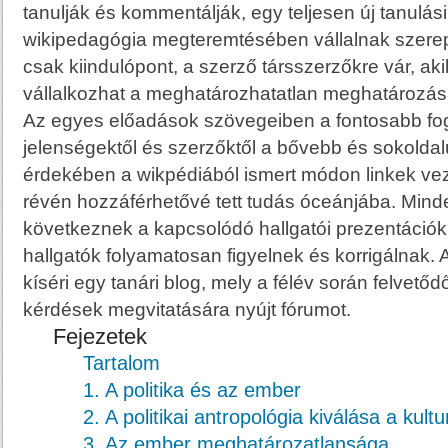
tanulják és kommentálják, egy teljesen új tanulási
wikipedagógia megteremtésében vállalnak szerep
csak kiindulópont, a szerző társszerzőkre vár, aki
vállalkozhat a meghatározhatatlan meghatározás
Az egyes előadások szövegeiben a fontosabb fog
jelenségektől és szerzőktől a bővebb és sokold
érdekében a wikpédiából ismert módon linkek veze
révén hozzáférhetővé tett tudás óceánjába. Min
következnek a kapcsolódó hallgatói prezentációk
hallgatók folyamatosan figyelnek és korrigálnak.
kíséri egy tanári blog, mely a félév során felvető
kérdések megvitatására nyújt fórumot.
Fejezetek
Tartalom
1. A politika és az ember
2. A politikai antropológia kiválása a kultu
3. Az ember meghatározatlansága