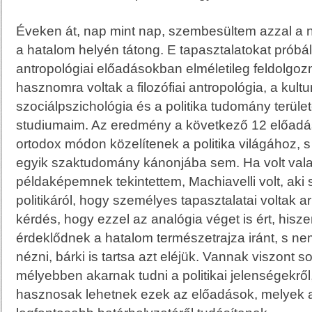
Éveken át, nap mint nap, szembesültem azzal a ny
a hatalom helyén tátong. E tapasztalatokat próbál
antropológiai előadásokban elméletileg feldolgoz
hasznomra voltak a filozófiai antropológia, a kultu
szociálpszichológia és a politika tudomány terület
studiumaim. Az eredmény a következő 12 előadás
ortodox módon közelítenek a politika világához, 
egyik szaktudomány kánonjába sem. Ha volt valak
példaképemnek tekintettem, Machiavelli volt, aki s
politikáról, hogy személyes tapasztalatai voltak arr
kérdés, hogy ezzel az analógia véget is ért, his
érdeklődnek a hatalom természetrajza iránt, s n
nézni, bárki is tartsa azt eléjük. Vannak viszont s
mélyebben akarnak tudni a politikai jelenségekről,
hasznosak lehetnek ezek az előadások, melyek a