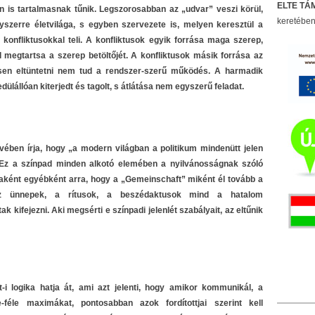
ELTE TÁM
 is tartalmasnak tűnik. Legszorosabban az „udvar” veszi körül,
keretében
gyszerre életvilága, s egyben szervezete is, melyen keresztül a
 konfliktusokkal teli. A konfliktusok egyik forrása maga szerep,
 megtartsa a szerep betöltőjét. A konfliktusok másik forrása az
jesen eltüntetni nem tud a rendszer-szerű működés. A harmadik
dülállóan kiterjedt és tagolt, s átlátása nem egyszerű feladat.
űvében írja, hogy „a modern világban a politikum mindenütt jelen
o). Ez a színpad minden alkotó elemében a nyilvánosságnak szóló
daként egyébként arra, hogy a „Gemeinschaft” miként él tovább a
 az ünnepek, a rítusok, a beszédaktusok mind a hatalom
 kifejezni. Aki megsérti e színpadi jelenlét szabályait, az eltűnik
-i logika hatja át, ami azt jelenti, hogy amikor kommunikál, a
-féle maximákat, pontosabban azok fordítottjai szerint kell