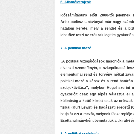
6. Államéletrajzok
Időszámításunk előtt 2000-től jelenne
Arisztotelész tanítványai már nagy számb
hatalom kerete, mely a rendet és a bizt
lehetővé teszi az erőszak legitim gyakorlás
7. A politikai mező
„A politikai vizsgálódások hasonlók a meta
elveszti szemefényét, s szkeptikussá les
elementumai rend és törvény nélkül zava
politikai mező a káosz és a rend határán 
szubjektivitása”, melyben Hegel szerint 
gyakorlóit csak egy lépés választja el 
különbség a kettő között csak az erőszak 
fizikai (Kurt Lewin) és hadászati eredetű (
hatja át ezt a mezőt, melynek főszereplője a
Esettanulmányként bemutatjuk a „királyi ér
8. A politikai cselekvés