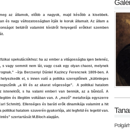
Galér
k meg az államok, előbb a nagyok, majd később a kisebbek.
an és nagy változatosságban írják le koruk államait. Az állam a
onságot belülről valamint kívülről fenyegető erőkkel szemben
át.
fizikai spekulációkhoz: ha az ember a világosságba igen belenéz,
z, s vagy semmit nem lát, vagy csak egy olyan chaost, melynek
rognak.” –írja Berzsenyi Dániel Kazincy Ferencnek 1809-ben. A
helyezkedik el, s innen való a politika szereplőinek „különleges
megszűnik „a lét és az akarat végessége”. A politikai hatalom
az istenektől, s ha valami emberi van bennük, az a bűnöző. A
legitim és illegitim voltában van. A „mező” metaforája egyszerre
Carl Schmitt). Ellenséges és baráti erők dinamikája valamint a hit
Tana
 politikai hatalom szuverén gyakorlója, aki legfelül és legelöl van.
intés” szertartását M.Bloch alapján.
Polgár