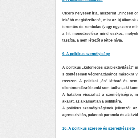
Cicero helyesen írja, miszerint „nincsen o
inkább megközelítené, mint az új államok
teremtés és rombolás (vagy egyszerre mind
a hit menedzselése mind eszköz, melyek 
taszítja, a nem létezőt a létbe hívja.
9. A politikus személyisége
A politikus „különleges szubjektivitását”
s döntéseinek végrehajtásához másokra va
rosszon. A politikai „én” látható és ne
ellentmondásról senki sem tudhat, aki komo
A hatalom visszahat a személyiségre, m
akarat, az alkalmatlan a politikára.
A politikus személyiségének jellemzői: az
agresszivitás, palástolt paranoia és alakvá
10. A politikus szerepe és szerepkészlete