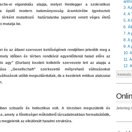
antro
sche-ei elgondolás alapja, melyet Heidegger a szokratikus
3. A
sra épülő modern tudományosság áramkörébe igyekeztek
4. A
s térként mutatkozó határtalanba (apeiron) vetett véges életű
5. A 
át mutatja be.
6. Ál
7. A 
8. A 
9. A
et és az állami szervezet kettőségének rendjében jelenítik meg a
10. 
 mely időben és térben rendkívül egyenlőtlenül halad előre az
11. A
lis agy” (Durban) kezdeti kollektív szervezete lett az alapja a
12. 
lása „Gesellschaft” szerkezetté mélyreható változásokat
áltozások utóbb megszilárdultak, de a kezdetek mitikus alakzatai
t.
Onli
ban szituatív és holisztikus volt. A törzsben megszületik és
Jelenleg n
ás, amely a főnökséget működtető társadalmakban formalizálódik,
 megjelenik az elkülönült hatalmi struktúra.