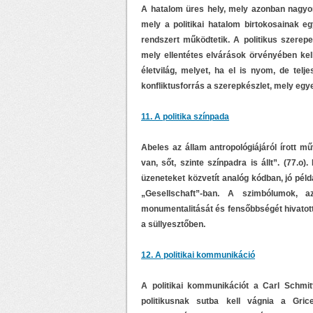
A hatalom üres hely, mely azonban nagyon
mely a politikai hatalom birtokosainak e
rendszert működtetik. A politikus szerepe
mely ellentétes elvárások örvényében kell
életvilág, melyet, ha el is nyom, de tel
konfliktusforrás a szerepkészlet, mely egye
11. A politika színpada
Abeles az állam antropológiájáról írott m
van, sőt, szinte színpadra is állt”. (77.
üzeneteket közvetít analóg kódban, jó pél
„Gesellschaft”-ban. A szimbólumok,
monumentalitását és fensőbbségét hivatottak
a süllyesztőben.
12. A politikai kommunikáció
A politikai kommunikációt a Carl Schmitt
politikusnak sutba kell vágnia a Grice