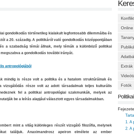
Kere
Konfli
Online
giai gondolkodás történetileg kialakult legfontosabb dilemmáiba és
Tanan
któl a 20. századig. A politikáról való gondolkodás középpontjában
s a szabadság témái állnak, mely témák a különböző politikai
Publik
a, megszabva a gondolkodás további irányát.
Adatbá
Extrák
ális antropológiából
Videót
ak mindig is része volt a politika és a hatalom struktúráinak és
Fotók
a vizsgálódás része volt az adott társadalmak teljes kulturális
nedeznek fel a politikai antropológiai szakmunkák, melyek az
Politik
utatják be a leírás alapjául választott egyes társadalmakban.
Fejezet
Tart
1. A 
 embert mint a világ különleges részét vizsgáló filozófia, melynek
2. A 
ókat találjuk. Anaximandrosz apeiron elmélete az ember