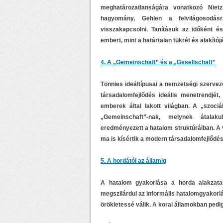
meghatározatlanságára vonatkozó Nietz
hagyomány, Gehlen a felvilágosodá
visszakapcsolni. Tanításuk az időként é
embert, mint a határtalan tükrét és alakítój
4. A „Gemeinschaft” és a „Gesellschaft”
Tönnies ideáltípusai a nemzetségi szervez
társadalomfejlődés ideális menetrendjét,
emberek által lakott világban. A „szociá
„Gemeinschaft”-nak, melynek átalaku
eredményezett a hatalom struktúráiban. A v
ma is kísértik a modern társadalomfejlődés
5. A hordától az államig
A hatalom gyakorlása a horda alakzatai
megszilárdul az informális hatalomgyakorl
örökletessé válik. A korai államokban pedig