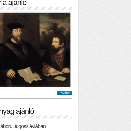
ia ajánló
Tovább
nyag ajánló
háború Jugoszláviában