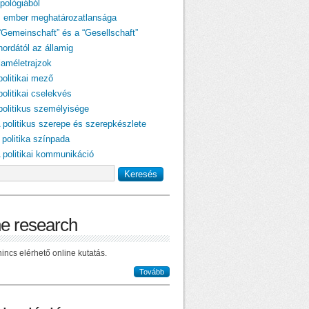
pológiából
z ember meghatározatlansága
 “Gemeinschaft” és a “Gesellschaft”
hordától az államig
laméletrajzok
politikai mező
politikai cselekvés
 politikus személyisége
A politikus szerepe és szerepkészlete
 politika színpada
A politikai kommunikáció
ne research
incs elérhető online kutatás.
Tovább