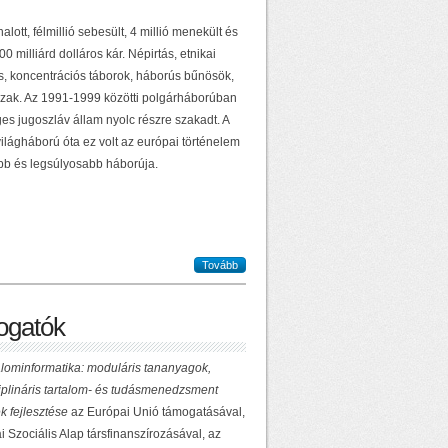
alott, félmillió sebesült, 4 millió menekült és
0 milliárd dolláros kár. Népirtás, etnikai
ás, koncentrációs táborok, háborús bűnösök,
zak. Az 1991-1999 közötti polgárháborúban
es jugoszláv állam nyolc részre szakadt. A
ilágháború óta ez volt az európai történelem
b és legsúlyosabb háborúja.
Tovább
gatók
lominformatika: moduláris tananyagok,
ciplináris tartalom- és tudásmenedzsment
k fejlesztése
az Európai Unió támogatásával,
 Szociális Alap társfinanszírozásával, az