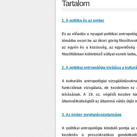
Tartalom
1. A politika és az ember
Ez az előadás a nyugati politikai antropoló
témáiba vezet be az ókori görög filozófuso
az egyén és a közösség, az egyenlőség é
filozófiákban különböző súllyal esnek latb
2. A politikai antropológia kiválása a kultur
A kulturális antropológiai vizsgálódásokn
funkcióinak vizsgálata, de kezdetben ez 
leírásának. A 19. sz. végétől kezdve tü
államnélküliségből az állammá válás útját m
3. Az ember meghatározatlansága
A politikai antropológia kiinduló pontja az
kezdetén a preszokratikus gondolkod