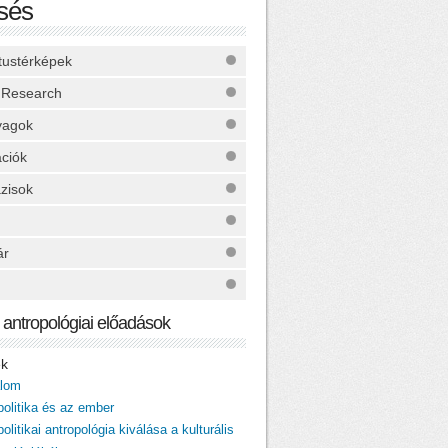
sés
ktustérképek
 Research
yagok
ációk
zisok
ár
ai antropológiai előadások
ek
alom
politika és az ember
politikai antropológia kiválása a kulturális