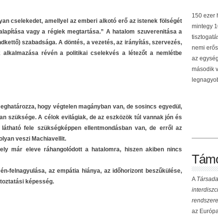
150 ezer h
lyan cselekedet, amellyel az emberi alkotó erő az istenek fölségét
mintegy 10
 alapítása vagy a régiek megtartása.” A hatalom szuverenitása a
tisztogat
kettő) szabadsága. A döntés, a vezetés, az irányítás, szervezés,
nemi erős
alkalmazása révén a politikai cselekvés a létezőt a nemlétbe
az egység
második v
legnagyob
 meghatározza, hogy végtelen magányban van, de sosincs egyedül,
n szüksége. A célok evilágiak, de az eszközök túl vannak jón és
m látható fele szükségképpen ellentmondásban van, de erről az
lyan veszi Machiavellit.
ely már eleve ráhangolódott a hatalomra, hiszen akiben nincs
Támo
 én-felnagyulása, az empátia hiánya, az időhorizont beszűkülése,
A
Társada
ltoztatási képesség.
interdisz
rendszere
az Európai