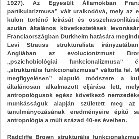
1927). Az Egyesült Államokban Fran
partikularizmusa” vált uralkodóvá, mely az 
külön történő leírását és összehasonlítás
azután általános következtetések levonásár
Franciaországban Durkheim hatására megindul
Levi Strauss strukturalista irányzatába
Angliában az evolucionizmust Bron
„pszichobiológiai funkcionalizmusa” é
„strukturális funkcionalizmusa” váltotta fel.
megfigyelésen” alapuló módszere a kultu
általánosan alkalmazott eljárása lett, mely
antropológusok egész következő nemzedéke
munkásságuk alapján született meg az a
tanulmányozásának eredményeire építő saj
antropológia a múlt század 40-es éveiben.
Radcliffe Brown strukturális funkcionalizmu