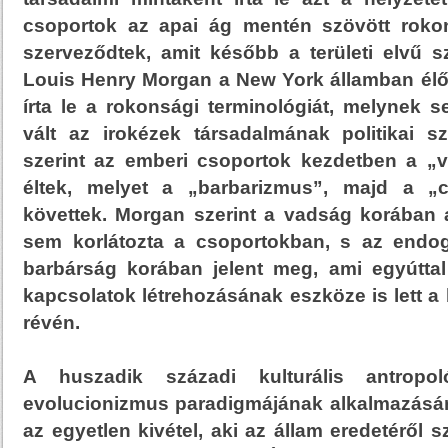
csoportok az apai ág mentén szövött roko
szerveződtek, amit később a területi elvű s
Louis Henry Morgan a New York államban élő 
írta le a rokonsági terminológiát, melynek s
vált az irokézek társadalmának politikai 
szerint az emberi csoportok kezdetben a „
éltek, melyet a „barbarizmus”, majd a „ci
követtek. Morgan szerint a vadság korában 
sem korlátozta a csoportokban, s az endog
barbárság korában jelent meg, ami egyúttal
kapcsolatok létrehozásának eszköze is lett 
révén.
A huszadik századi kulturális antropo
evolucionizmus paradigmájának alkalmazásáró
az egyetlen kivétel, aki az állam eredetéről