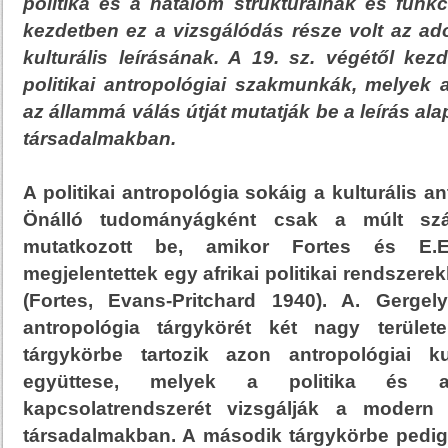
politika és a hatalom struktúráinak és funkc
kezdetben ez a vizsgálódás része volt az ado
kulturális leírásának. A 19. sz. végétől ke
politikai antropológiai szakmunkák, melyek 
az állammá válás útját mutatják be a leírás ala
társadalmakban.
A politikai antropológia sokáig a kulturális an
Önálló tudományágként csak a múlt szá
mutatkozott be, amikor Fortes és E.E
megjelentettek egy afrikai politikai rendszerek
(Fortes, Evans-Pritchard 1940). A. Gergel
antropológia tárgykörét két nagy területe
tárgykörbe tartozik azon antropológiai k
együttese, melyek a politika és a
kapcsolatrendszerét vizsgálják a mode
társadalmakban. A második tárgykörbe pedig 