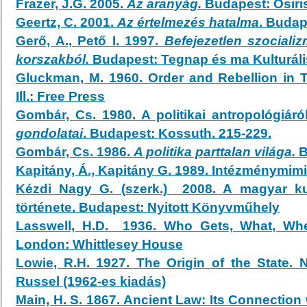
Frazer, J.G. 2005.
Az aranyág.
Budapest: Osiri
Geertz, C. 2001.
Az értelmezés hatalma
. Budap
Gerő, A., Pető I. 1997.
Befejezetlen szociali
korszakból.
Budapest: Tegnap és ma Kulturáli
Gluckman, M. 1960. Order and Rebellion in Tr
Ill.: Free Press
Gombár, Cs. 1980. A politikai antropológiáró
gondolatai
. Budapest: Kossuth. 215-229.
Gombár, Cs. 1986.
A politika parttalan világa.
B
Kapitány, Á., Kapitány G. 1989. Intézménymimi
Kézdi Nagy G. (szerk.) 2008. A magyar kul
története. Budapest: Nyitott Könyvműhely
Lasswell, H.D. 1936. Who Gets, What, Wh
London: Whittlesey House
Lowie, R.H. 1927. The Origin of the State.
Russel (1962-es kiadás)
Main, H. S. 1867. Ancient Law: Its Connection 