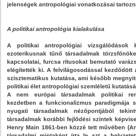
jelenségek antropológiai vonatkozásai tartozn
A politikai antropológia kialakulása
A politikai antropológiai vizsgálódások 
ezoterikusnak tűnő társadalmak törzsfőnökei
kapcsolatai, furcsa rítusokat bemutató varázs
elégítették ki. A felvilágosodással kezdődött 
szisztematikus kutatása, ami később megnyito
politikai élet antropológiai szemléletű kutatásá
A nem európai társadalmak politikai ren
kezdetben a funkcionalizmus paradigmája sz
nyugati társadalmak nézőpontjából teki
társadalmak korábbi fejlődési szintek képvise
Henry Main 1861-ben közzé tett művében (Anc
társadalmi mintaként írta le azt a helyzet