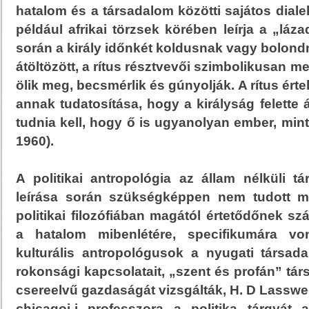
hatalom és a társadalom közötti sajátos dial
például afrikai törzsek körében leírja a „láz
során a király időnkét koldusnak vagy bolondn
átöltözött, a rítus résztvevői szimbolikusan m
ölik meg, becsmérlik és gúnyolják. A rítus ér
annak tudatosítása, hogy a királyság felette á
tudnia kell, hogy ő is ugyanolyan ember, mint
1960).
A politikai antropológia az állam nélküli t
leírása során szükségképpen nem tudott mi
politikai filozófiában magától értetődőnek sz
a hatalom mibenlétére, specifikumára vo
kulturális antropológusok a nyugati társada
rokonsági kapcsolatait, „szent és profán” tár
csereelvű gazdaságát vizsgálták, H. D Lasswel
chicagoi-i professzora a politika tárgyát