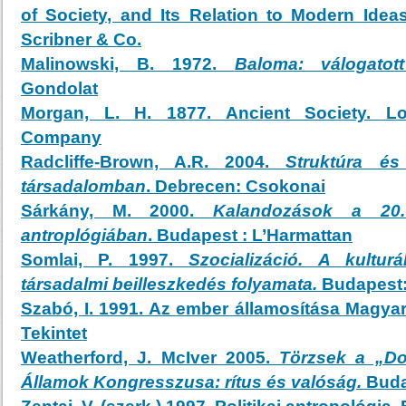
of Society, and Its Relation to Modern Idea
Scribner & Co.
Malinowski, B. 1972.
Baloma: válogatott
Gondolat
Morgan, L. H. 1877. Ancient Society. L
Company
Radcliffe-Brown, A.R. 2004.
Struktúra és
társadalomban
. Debrecen: Csokonai
Sárkány, M. 2000.
Kalandozások a 20. 
antroplógiában
. Budapest : L’Harmattan
Somlai, P. 1997.
Szocializáció. A kultur
társadalmi beilleszkedés folyamata.
Budapest:
Szabó, I. 1991. Az ember államosítása Magya
Tekintet
Weatherford, J. McIver 2005.
Törzsek a „D
Államok Kongresszusa: rítus és valóság.
Buda