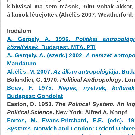
kihívásai ma sem mások, mint voltak akkor,
államok létrejöttek (Abélčs 2007, Weatherford, 
Irodalom
A. Gergely A. 1996.
Politikai antropológi
közelítések.
Budapest. MTA. PTI
A. Gergely, A. (szerk.) 2002.
A nemzet antropo
Mandátum
Abélčs, M. 2007.
Az állam antropológiája
. Bud
Balandier, G. 1970.
Political Anthropology
. Lo
Boas, F. 1975.
Népek, nyelvek, kultúrák
Budapest: Gondolat
Easton, D. 1953.
The Political System. An Inq
Political Science.
New York: Alfred A. Knopf
Fortes, M. Evans-Pritchard, E.E. (eds). 1
Systems.
Norwich and London: Oxford Univers