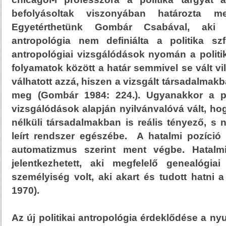
befolyásoltak viszonyában határozta m
Egyetérthetünk Gombár Csabával, aki s
antropológia nem definiálta a politika szfé
antropológiai vizsgálódások nyomán a politi
folyamatok között a határ semmivel se vált v
válhatott azzá, hiszen a vizsgált társadalmakb
meg (Gombár 1984: 224.). Ugyanakkor a pol
vizsgálódások alapján nyilvánvalóvá vált, ho
nélküli társadalmakban is reális tényező, s
leírt rendszer egészébe. A hatalmi pozíció
automatizmus szerint ment végbe. Hatalm
jelentkezhetett, aki megfelelő genealógiai
személyiség volt, aki akart és tudott hatni a
1970).
Az új politikai antropológia érdeklődése a ny