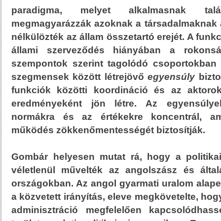
paradigma, melyet alkalmasnak tal
megmagyarázzák azoknak a társadalmaknak 
nélkülözték az állam összetartó erejét. A funk
állami szerveződés hiányában a rokonsá
szempontok szerint tagolódó csoportokban 
szegmensek között létrejövő
egyensúly
bizto
funkciók közötti koordináció és az aktorok 
eredményeként jön létre. Az egyensúlye
normákra és az értékekre koncentrál, am
működés zökkenőmentességét biztosítják.
Gombár helyesen mutat rá, hogy a politika
véletlenül művelték az angolszász és álta
országokban. Az angol gyarmati uralom alapelv
a közvetett irányítás, eleve megkövetelte, hog
adminisztráció megfelelően kapcsolódhass