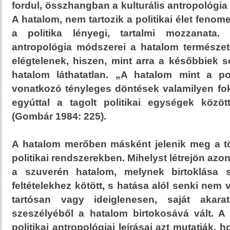
fordul, összhangban a kulturális antropológia
A hatalom, nem tartozik a politikai élet feno
a politika lényegi, tartalmi mozzanata. 
antropológia módszerei a hatalom természe
elégtelenek, hiszen, mint arra a későbbiek s
hatalom láthatatlan. „A hatalom mint a pol
vonatkozó tényleges döntések valamilyen fok
egyúttal a tagolt politikai egységek között
(Gombár 1984: 225).
A hatalom merőben másként jelenik meg a tör
politikai rendszerekben. Mihelyst létrejön azon
a szuverén hatalom, melynek birtoklása sa
feltételekhez kötött, s hatása alól senki nem 
tartósan vagy ideiglenesen, saját akar
szeszélyéből a hatalom birtokosává vált. 
politikai antropológiai leírásai azt mutatják,