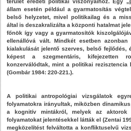
terület eredeti politikai viszonyaihoz. Egy „p
állam esetén például a gyarmatosítás végtele
belső helyzetet, mivel politikailag és a mis
által is deszakralizálta a központi hatalmat jel
főnök így vagy a gyarmatosítók kiszolgálójá
ellenállóvá vált. Mindkét esetben azonban
kialakulását jelentő szerves, belső fejlődés,
képest a szegmentáris, kifejezetten r
konzerválódtak, mint a politikai rezisztencia
(Gombár 1984: 220-221.).
A politikai antropológiai vizsgálatok eg
folyamatokra irányultak, miközben dinamikus 
a kognitív mintákról, melyek az aktorok 
folyamatokat jelentésekkel látták el (Zentai 1
megközelítést felváltotta a konfliktuselvű vizs