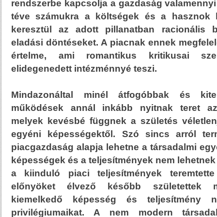
rendszerbe kapcsolja a gazdaság valamennyi 
téve számukra a költségek és a hasznok k
keresztül az adott pillanatban racionális b
eladási döntéseket. A piacnak ennek megfele
értelme, ami romantikus kritikusai sz
elidegenedett intézménnyé teszi.
Mindazonáltal minél átfogóbbak és kite
működések annál inkább nyitnak teret az
melyek kevésbé függnek a születés véletlenj
egyéni képességektől. Szó sincs arról te
piacgazdaság alapja lehetne a társadalmi eg
képességek és a teljesítmények nem lehetnek
a kiinduló piaci teljesítmények teremtett
előnyöket élvező később születettek 
kiemelkedő képesség és teljesítmény né
privilégiumaikat. A nem modern társa