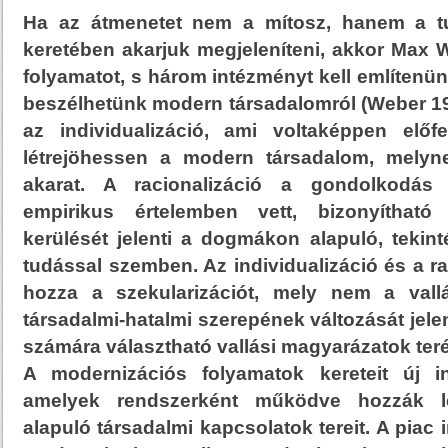
Ha az átmenetet nem a mítosz, hanem a t
keretében akarjuk megjeleníteni, akkor Ma
folyamatot, s három intézményt kell említenü
beszélhetünk modern társadalomról (Weber 19
az individualizáció, ami voltaképpen előf
létrejöhessen a modern társadalom, melyne
akarat. A racionalizáció a gondolkodás f
empirikus értelemben vett, bizonyítható
kerülését jelenti a dogmákon alapuló, tekintél
tudással szemben. Az individualizáció és a r
hozza a szekularizációt, mely nem a vall
társadalmi-hatalmi szerepének változását jelen
számára választható vallási magyarázatok ter
A modernizációs folyamatok kereteit új i
amelyek rendszerként működve hozzák lé
alapuló társadalmi kapcsolatok tereit. A pia