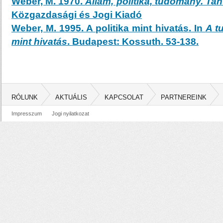
Weber, M. 1970.
Állam, politika, tudomány. Ta
Közgazdasági és Jogi Kiadó
Weber, M. 1995. A politika mint hivatás. In
A t
mint hivatás
. Budapest: Kossuth. 53-138.
RÓLUNK
AKTUÁLIS
KAPCSOLAT
PARTNEREINK
Impresszum
Jogi nyilatkozat