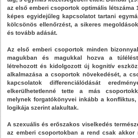
az első emberi csoportok optimális létszáma 
képes egyidejűleg kapcsolatot tartani egymá
kölcsönös ellenőrzést, a sikeres megoldások
és tovább adását.
Az első emberi csoportok minden bizonnyal
magukban és magukkal hozva a túlélést
létrehozott és kidolgozott új kognitív eszkö
alkalmazása a csoportok növekedését, a csop
kapcsolatok differenciálódását eredmén
elkerülhetetlenné tette a más csoportokka
melynek forgatókönyvei inkább a konfliktus
logikája szerint alakultak.
A szexuális és erőszakos viselkedés természet
az emberi csoportokban a rend csak akkor 