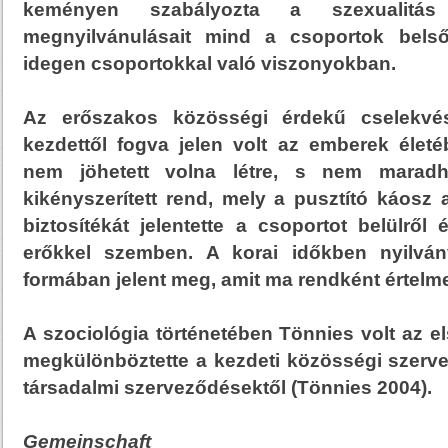
keményen szabályozta a szexualit
megnyilvánulásait mind a csoportok bels
idegen csoportokkal való viszonyokban.
Az erőszakos közösségi érdekű cselekvé
kezdettől fogva jelen volt az emberek élet
nem jöhetett volna létre, s nem maradh
kikényszerített rend, mely a pusztító káosz a
biztosítékát jelentette a csoportot belülről 
erőkkel szemben. A korai időkben nyilván
formában jelent meg, amit ma rendként értelm
A szociológia történetében Tönnies volt az el
megkülönböztette a kezdeti közösségi szerv
társadalmi szerveződésektől (Tönnies 2004).
Gemeinschaft