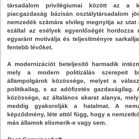
társadalom privilégiumai között az a 
piacgazdaság bázisán osztálytársadalom jö
nemzedék számára elvileg megnyitja az utat 
ezáltal az esélyek egyenlőségét hordozza
egyaránt motiválja és teljesítményre sarkallj
fentebb lévőket.
A modernizációt beteljesítő harmadik inté
mely a modern politizálás szerepeit bi
állampolgárok közössége, melyet a választ
politikailag, s az adófizetés gazdaságilag.
közössége, az általános akarat alanya, mely 
meddig gyakorolják a hatalmat. A nemz
képződmény, léte attól függ, hogy a nemzetkö
más államok elismerik-e vagy sem.