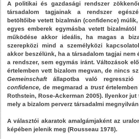
A politikai és gazdasági rendszer zökke
társadalom tagjainak a rendszer egész
betöltőibe vetett bizalmán (confidence) múlik,
egyes emberek egymásba vetett bizalmától (
működése akkor ideális, ha magas a biza
szerepközi mind a személyközi kapcsolatok
akkor beszélünk, ha a társadalom tagjai nem
a rendszer, sem egymás iránt. Változások elő
értelemben vett bizalom megvan, de nincs sz
Gemeinschaft
állapotba való regresszió 
confidence,
de megmarad a
trust
értelemben 
Rothstein, Rose-Ackerman 2005). Ilyenkor jut 
mely a bizalom perverz társadalmi megnyilván
A választói akaratok amalgámjaként az uralo
képében jelenik meg (Rousseau 1978).