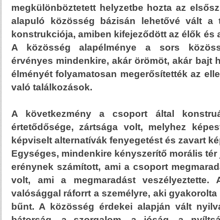
megkülönböztetett helyzetbe hozta az elsőszü
alapuló közösség bázisán lehetővé vált a 
konstrukciója, amiben kifejeződött az élők és 
A közösség alapélménye a sors közöss
érvényes mindenkire, akár örömöt, akár bajt 
élményét folyamatosan megerősítették az ell
való találkozások.
A következmény a csoport által konstruá
értetődősége, zártsága volt, melyhez képes
képviselt alternatívák fenyegetést és zavart k
Egységes, mindenkire kényszerítő morális tér j
erénynek számított, ami a csoport megmaradá
volt, ami a megmaradást veszélyeztette.
valósággal ráforrt a személyre, aki gyakorolta 
bűnt. A közösség érdekei alapján vált nyil
bátorság, a szorgalom, a jóság, a nyíltsá