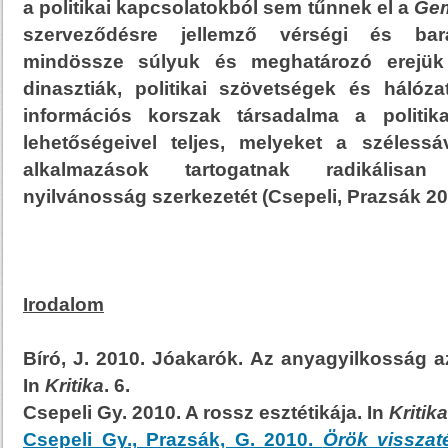
a politikai kapcsolatokból sem tűnnek el a
Gem
szerveződésre jellemző vérségi és bar
mindössze súlyuk és meghatározó erejük 
dinasztiák, politikai szövetségek és hálóza
információs korszak társadalma a politik
lehetőségeivel teljes, melyeket a széless
alkalmazások tartogatnak radikálisa
nyilvánosság szerkezetét (Csepeli, Prazsák 20
Irodalom
Bíró, J. 2010. Jóakarók. Az anyagyilkosság a
In
Kritika
. 6.
Csepeli Gy. 2010. A rossz esztétikája. In
Kritika
Csepeli Gy., Prazsák, G. 2010.
Örök visszat