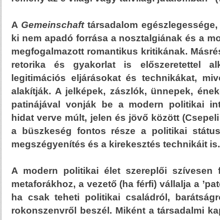
A
Gemeinschaft
társadalom egészlegessége,
ki nem apadó forrása a nosztalgiának és a m
megfogalmazott romantikus kritikának. Másrés
retorika és gyakorlat is előszeretettel a
legitimációs eljárásokat és technikákat, miv
alakítják. A jelképek, zászlók, ünnepek, ének
patinájával vonják be a modern politikai in
hidat verve múlt, jelen és jövő között (Csepeli
a büszkeség fontos része a politikai státu
megszégyenítés és a kirekesztés technikáit is.
A modern politikai élet szereplői szívesen
metaforákhoz, a vezető (ha férfi) vállalja a ’pat
ha csak teheti politikai családról, barátságr
rokonszenvről beszél. Miként a társadalmi k