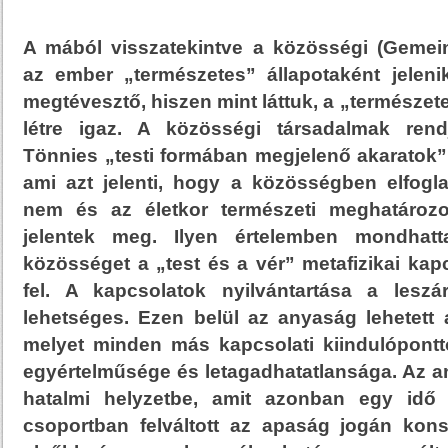
A mából visszatekintve a közösségi (Gemei
az ember „természetes” állapotaként jelen
megtévesztő, hiszen mint láttuk, a „természetes
létre igaz. A közösségi társadalmak rendj
Tönnies „testi formában megjelenő akaratok” 
ami azt jelenti, hogy a közösségben elfogla
nem és az életkor természeti meghatározo
jelentek meg. Ilyen értelemben mondhat
közösséget a „test és a vér” metafizikai kap
fel. A kapcsolatok nyilvántartása a lesz
lehetséges. Ezen belül az anyaság lehetett 
melyet minden más kapcsolati kiindulópontt
egyértelműsége és letagadhatatlansága. Az a
hatalmi helyzetbe, amit azonban egy idő
csoportban felváltott az apaság jogán konst