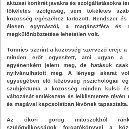
aktusai konkrét javakra és szolgáltatásokra te
tökéletes szolgaság, sem tökéletes sza
közösség egészéhez tartozott. Rendszer és é
élesen egymástól, a magánszféra és a
megkülönböztetése lehetetlen volt.
Tönnies szerint a közösség szervező ereje a 
minden erőt egyesített, ami ugyan a k
egyénenként jelent meg, de hatásuk csak
nyilvánulhatott meg. A lényegi akarat vo
egységében élő közösség pszichológiai eg
szubjektuma a közösség minden külső és 
változását emlékezete és lelkiismerete révén
és magával kapcsolatban lévőnek tapasztalta.
Az ókori görög mítoszokból ránk
szülőgyilkosságok forgatókönyvei a köz