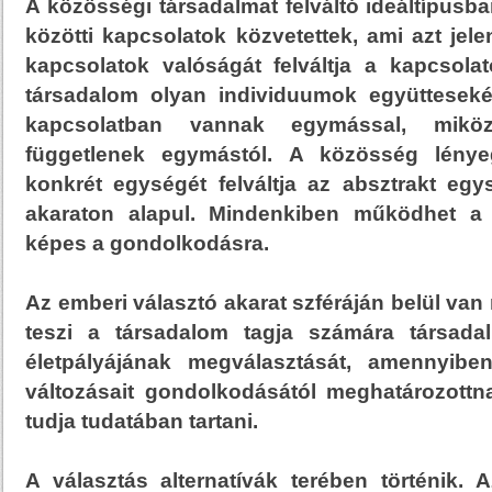
A közösségi társadalmat felváltó ideáltípusba
közötti kapcsolatok közvetettek, ami azt jele
kapcsolatok valóságát felváltja a kapcsola
társadalom olyan individuumok együtteseké
kapcsolatban vannak egymással, mikö
függetlenek egymástól. A közösség lénye
konkrét egységét felváltja az absztrakt egy
akaraton alapul. Mindenkiben működhet a v
képes a gondolkodásra.
Az emberi választó akarat szféráján belül van
teszi a társadalom tagja számára társadal
életpályájának megválasztását, amennyiben
változásait gondolkodásától meghatározottn
tudja tudatában tartani.
A választás alternatívák terében történik. 