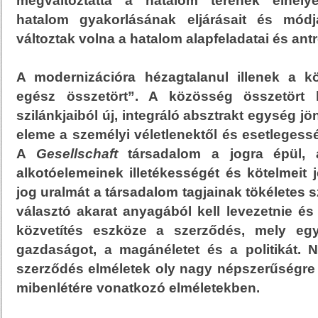
megváltoztatta a hatalom terének elhely
hatalom gyakorlásának eljárásait és módj
változtak volna a hatalom alapfeladatai és antr
A modernizációra hézagtalanul illenek a k
egész összetört”. A közösség összetört 
szilánkjaiból új, integráló absztrakt egység jö
eleme a személyi véletlenektől és esetlegessé
A
Gesellschaft
társadalom a jogra épül, 
alkotóelemeinek illetékességét és kötelmeit j
jog uralmát a társadalom tagjainak tökéletes 
választó akarat anyagából kell levezetnie és 
közvetítés eszköze a szerződés, mely eg
gazdaságot, a magánéletet és a politikát. 
szerződés elméletek oly nagy népszerűségre te
mibenlétére vonatkozó elméletekben.