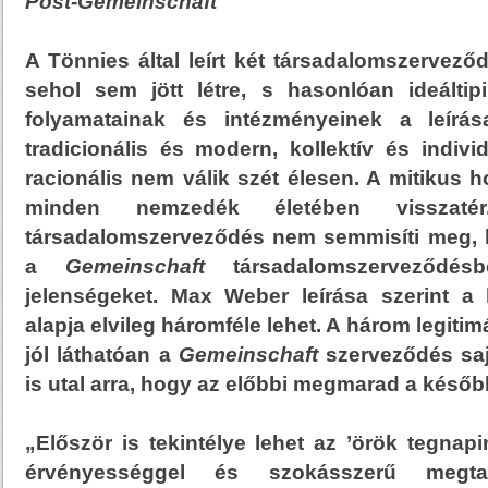
Post-Gemeinschaft
A Tönnies által leírt két társadalomszerveződ
sehol sem jött létre, s hasonlóan ideálti
folyamatainak és intézményeinek a leírá
tradicionális és modern, kollektív és individ
racionális nem válik szét élesen. A mitikus 
minden nemzedék életében vissza
társadalomszerveződés nem semmisíti meg, 
a
Gemeinschaft
társadalomszerveződésbő
jelenségeket. Max Weber leírása szerint a 
alapja elvileg háromféle lehet. A három legitim
jól láthatóan a
Gemeinschaft
szerveződés saj
is utal arra, hogy az előbbi megmarad a későb
„Először is tekintélye lehet az ’örök tegnapi
érvényességgel és szokásszerű megtart