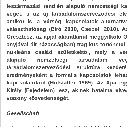
leszármazási rendjén alapuló nemzetségi k
végét, s az új társadalomszerveződési elve
amikor is, a vérségi kapcsolatok alternatívá
választhatóság (Bíró 2010, Csepeli 2010). A
Oresztész, az apját akaratlanul meggyilkoló O
anyjával élt házasságban) tragikus történetei
nukleáris család születésétől, mely a vé
alapuló nemzetségi társadalom 
társadalomszerveződési struktúra kezdeté
eredményeként a formális kapcsolatok leha
kapcsolatokról (Hofstatter 1969). Az Apa e
Király (Fejedelem) lesz, akinek hatalma elv
viszony közvetlenségét.
Gesellschaft