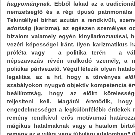
hagyománynak
. Ebből fakad az a tradicioná
nemzetségfő és a régi típusú patrimonális 
Tekintéllyel bírhat azután a rendkívüli, sze
adottság
(karizma), az egészen személyes o
bizalom valamely egyén kinyilatkoztatásai,
vezéri képességei iránt. Ilyen karizmatikus h
próféta vagy – a politika terén – a vál
népszavazás révén uralkodó személy, a
politikai pártvezető. Végül létezik olyan hata
legalitás, az a hit, hogy a törvényes
elő
szabályokon nyugvó objektív kompetencia érv
beállítottság, hogy az előírt kötelessé
teljesíteni kell. Magától értetődik, ho
engedelmességet a legkülönfélébb érdekek me
remény rendkívül erős motívumai határoz
mágikus hatalmaknak vagy a hatalom birtok
remény az e világi vagy túlvilági jutalomban” (