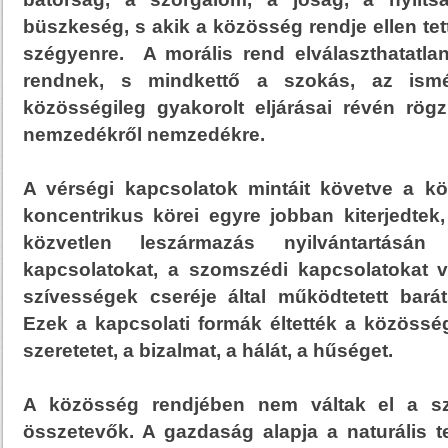
büszkeség, s akik a közösség rendje ellen tet
szégyenre. A morális rend elválaszthatatlan
rendnek, s mindkettő a szokás, az ismé
közösségileg gyakorolt eljárásai révén rögz
nemzedékről nemzedékre.
A vérségi kapcsolatok mintáit követve a k
koncentrikus körei egyre jobban kiterjedtek
közvetlen leszármazás nyilvántartásán
kapcsolatokat, a szomszédi kapcsolatokat 
szívességek cseréje által működtetett bará
Ezek a kapcsolati formák éltették a közösség 
szeretetet, a bizalmat, a hálát, a hűséget.
A közösség rendjében nem váltak el a sze
összetevők. A gazdaság alapja a naturális t