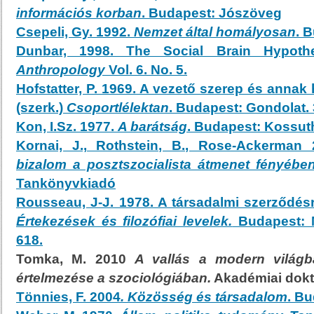
információs korban
. Budapest: Jószöveg
Csepeli, Gy. 1992.
Nemzet által homályosan
. 
Dunbar, 1998. The Social Brain Hypoth
Anthropology
Vol. 6. No. 5.
Hofstatter, P. 1969. A vezető szerep és annak h
(szerk.)
Csoportlélektan
. Budapest: Gondolat. 
Kon, I.Sz. 1977.
A barátság
. Budapest: Kossut
Kornai, J., Rothstein, B., Rose-Ackerman
bizalom a posztszocialista átmenet fényébe
Tankönyvkiadó
Rousseau, J-J. 1978. A társadalmi szerződésr
Értekezések és filozófiai levelek.
Budapest: M
618.
Tomka, M. 2010
A
vallás a modern világba
értelmezése a szociológiában.
Akadémiai dokt
Tönnies, F. 2004
. Közösség és társadalom
. B