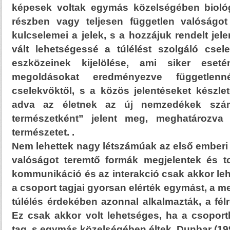
képesek voltak egymás közelségében biológi
részben vagy teljesen független valóságot
kulcselemei a jelek, s a hozzájuk rendelt jele
vált lehetségessé a túlélést szolgáló csel
eszközeinek kijelölése, ami siker ese
megoldásokat eredményezve függetle
cselekvőktől, s a közös jelentéseket készlet
adva az életnek az új nemzedékek szá
természetként” jelent meg, meghatározva 
természetet. .
Nem lehettek nagy létszámúak az első emberi 
valóságot teremtő formák megjelentek és t
kommunikáció és az interakció csak akkor le
a csoport tagjai gyorsan elérték egymást, a m
túlélés érdekében azonnal alkalmazták, a félr
Ez csak akkor volt lehetséges, ha a csoport
tag, s egymás közelségében éltek. Dunbar (199