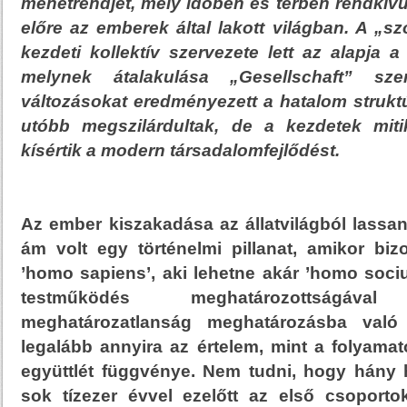
menetrendjét, mely időben és térben rendkívü
előre az emberek által lakott világban. A „sz
kezdeti kollektív szervezete lett az alapja 
melynek átalakulása „Gesellschaft” szer
változásokat eredményezett a hatalom strukt
utóbb megszilárdultak, de a kezdetek miti
kísértik a modern társadalomfejlődést.
Az ember kiszakadása az állatvilágból lassan 
ám volt egy történelmi pillanat, amikor bi
’homo sapiens’, aki lehetne akár ’homo socius
testműködés meghatározottság
meghatározatlanság meghatározásba való 
legalább annyira az értelem, mint a folyamat
együttlét függvénye. Nem tudni, hogy hány 
sok tízezer évvel ezelőtt az első csoporto