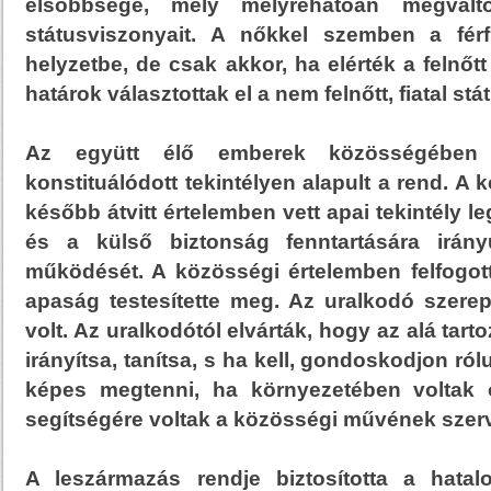
elsőbbsége, mely mélyrehatóan megvált
státusviszonyait. A nőkkel szemben a férf
helyzetbe, de csak akkor, ha elérték a felnőtt
határok választottak el a nem felnőtt, fiatal s
Az együtt élő emberek közösségében
konstituálódott tekintélyen alapult a rend. A 
később átvitt értelemben vett apai tekintély le
és a külső biztonság fenntartására irány
működését. A közösségi értelemben felfogot
apaság testesítette meg. Az uralkodó szerep
volt. Az uralkodótól elvárták, hogy az alá tart
irányítsa, tanítsa, s ha kell, gondoskodjon ról
képes megtenni, ha környezetében voltak 
segítségére voltak a közösségi művének szer
A leszármazás rendje biztosította a hatal