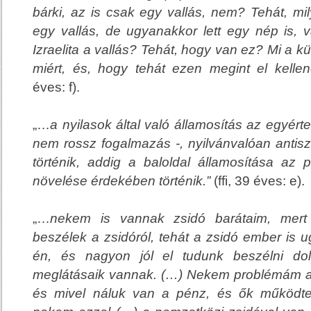
bárki,
az is csak egy vallás, nem?
Tehát, mil
egy vallás,
de ugyanakkor lett egy nép is
, 
Izraelita a vallás? Tehát,
hogy van ez
? Mi a kü
miért, és, hogy tehát ezen megint el kelle
éves: f).
„…
a nyilasok által való államosítás az egyér
nem rossz fogalmazás -, nyilvánvalóan antis
történik, addig a baloldal államosítása az
növelése
érdekében történik.”
(ffi, 39 éves: e).
„…
nekem is vannak zsidó barátaim,
mert
beszélek
a zsidóról,
tehát a zsidó ember is u
én, és nagyon jól el tudunk beszélni do
meglátásaik vannak. (…) Nekem problémám 
és mivel náluk van a pénz, és ők működtet