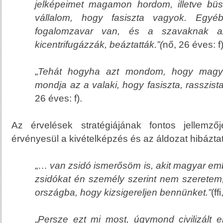
jelképeimet magamon hordom, illetve bü
vállalom, hogy fasiszta vagyok. Egyé
fogalomzavar van, és a szavaknak az 
kicentrifugázzák, beáztatták.”(
nő, 26 éves: f)
„
Tehát hogyha azt mondom, hogy magya
mondja az a valaki, hogy fasiszta, rasszist
26 éves: f).
Az érvelések stratégiájának fontos jellemzőj
érvényesül a kivételképzés és az áldozat hibáztat
„…
van zsidó ismerősöm is, akit magyar emb
zsidókat én személy szerint nem szeretem, 
országba, hogy kizsigereljen bennünket.”
(ff
„
Persze ezt mi most, úgymond civilizált e