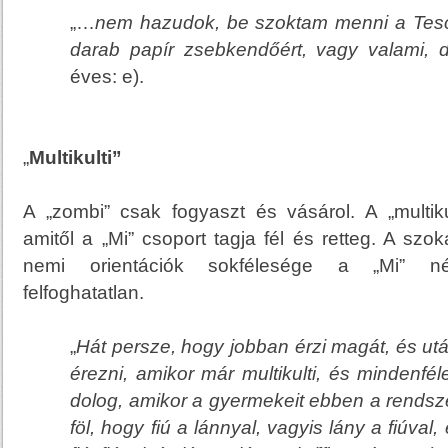
„…
nem hazudok, be szoktam menni a Tesc
darab papír zsebkendőért, vagy valami,
d
éves: e).
„
Multikulti”
A „zombi” csak fogyaszt és vásárol. A „multikul
amitől a „Mi” csoport tagja fél és retteg. A szok
nemi orientációk sokfélesége a „Mi” néz
felfoghatatlan.
„
Hát persze, hogy jobban érzi magát, és ut
érezni, amikor már multikulti, és mindenfél
dolog, amikor a gyermekeit ebben a rendsz
föl, hogy fiú a lánnyal, vagyis lány a fiúval,