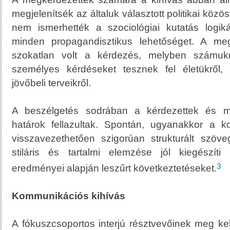
megjelenítsék az általuk választott politikai közö
nem ismerhették a szociológiai kutatás logiká
minden propagandisztikus lehetőséget. A me
szokatlan volt a kérdezés, melyben számuk
személyes kérdéseket tesznek fel életükről, ér
jövőbeli terveikről.
A beszélgetés sodrában a kérdezettek és me
határok fellazultak. Spontán, ugyanakkor a ko
visszavezethetően szigorúan strukturált szöve
stiláris és tartalmi elemzése jól kiegészíti 
3
eredményei alapján leszűrt következtetéseket.
Kommunikációs kihívás
A fókuszcsoportos interjú résztvevőinek meg kel