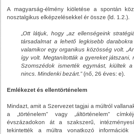
A magyarság-élmény kiöletése a spontán köz
nosztalgikus elképzelésekkel ér össze
(ld. 1.2.).
„
Ott látjuk, hogy „az ellenségeink stratégi
társadalmat a lehető legkisebb darabokr
valamikor egy organikus közösség volt. „
így volt. Megtanították a gyereket játszani,
Szomszédok ismerték egymást, kiültek 
nincs. Mindenki bezárt.”
(nő, 26 éves: e).
Emlékezet és ellentörténelem
Mindazt, amit a Szervezet tagjai a múltról vallana
a „történelem” vagy „áltörténelem” címkéj
évszázadokon át a szakszerű, intézményesíte
tekintették a múltra vonatkozó információk 