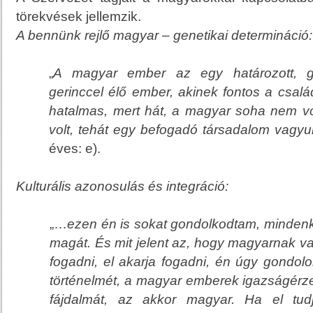
törekvések jellemzik.
A bennünk rejlő magyar
– genetikai determináció:
„
A magyar ember az egy határozott, g
gerinccel élő ember, akinek fontos a csalá
hatalmas,
mert hát, a magyar soha nem vol
volt, tehát egy befogadó társadalom vagyu
éves: e).
Kulturális azonosulás és integráció
:
„…
ezen én is sokat gondolkodtam, mindenki
magát. És mit jelent az, hogy magyarnak va
fogadni, el akarja fogadni, én úgy gondo
történelmét
, a magyar emberek igazságérze
fájdalmát, az akkor magyar. Ha el tud