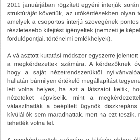
2011 januárjában rögzített egyéni interjúk során a
struktúráját követtük, az utókérdésekben olyan 
amelyek a csoportos interjú szövegének ponto
részletesebb kifejtést igényeltek (nemzeti jelkép
fordulópontjai, történelmi emlékhelyek).
A választott kutatási módszer egyszerre jelentett
a megkérdezettek számára. A kérdezőknek óvak
hogy a saját nézetrendszerüktől nyilvánvaló
hallatán bármilyen értékelő megállapítást tegye
lett volna helyes, ha azt a látszatot keltik,
nézeteket képviselik, mint a megkérdezet
választhatták a beépített ügynök diszkrepáns 
kívülállók sem maradhattak, mert ha ezt teszik,
tehették volna fel.
A megkérdezettek számára a kihívás abban állt