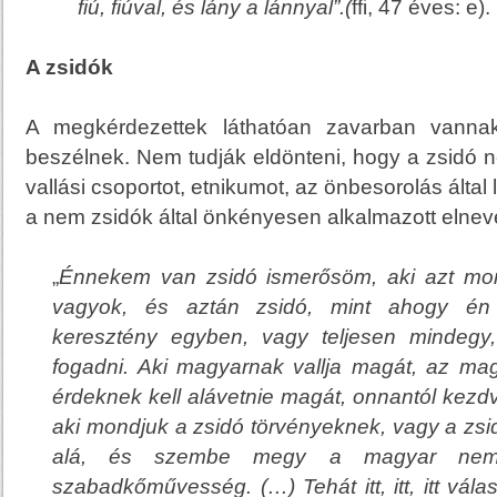
fiú, fiúval, és lány a lánnyal”.(
ffi, 47 éves: e).
A zsidók
A megkérdezettek láthatóan zavarban vannak
beszélnek. Nem tudják eldönteni, hogy a zsidó n
vallási csoportot, etnikumot, az önbesorolás által l
a nem zsidók által önkényesen alkalmazott elnev
„
Énnekem van zsidó ismerősöm, aki azt mo
vagyok, és aztán zsidó, mint ahogy é
keresztény egyben, vagy teljesen mindegy
fogadni. Aki magyarnak vallja magát, az ma
érdeknek kell alávetnie magát
, onnantól kezd
aki mondjuk a zsidó törvényeknek, vagy a zsi
alá, és
szembe megy a magyar nemz
szabadkőművesség. (…) Tehát itt, itt, itt vála