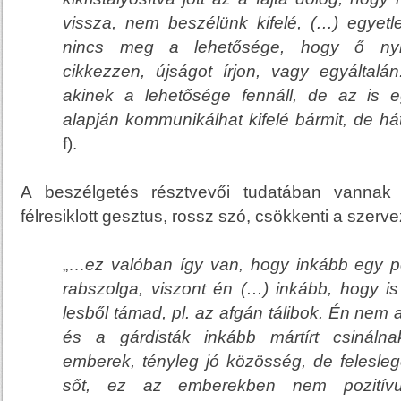
vissza, nem beszélünk kifelé, (…) egye
nincs meg a lehetősége, hogy ő nyila
cikkezzen, újságot írjon, vagy egyáltal
akinek a lehetősége fennáll, de az is e
alapján kommunikálhat kifelé bármit, de há
f).
A beszélgetés résztvevői tudatában vannak
félresiklott gesztus, rossz szó, csökkenti a szerv
„…
ez valóban így van, hogy inkább egy p
rabszolga, viszont én (…) inkább, hogy i
lesből támad, pl. az afgán tálibok. Én nem a
és a gárdisták inkább mártírt csinál
emberek, tényleg jó közösség, de felesleg
sőt, ez az emberekben nem pozitív