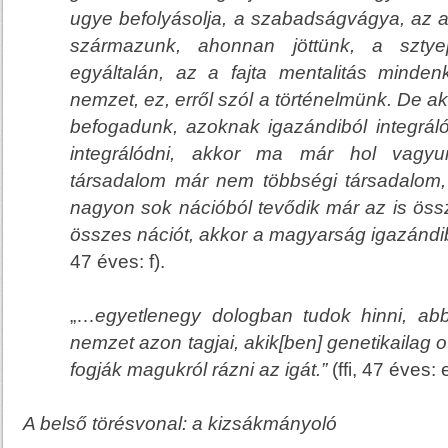
ugye befolyásolja, a szabadságvágya, az a
származunk,
ahonnan jöttünk, a sztye
egyáltalán, az a fajta mentalitás minde
nemzet, ez, erről szól a történelmünk. De a
befogadunk, azoknak igazándiból integrál
integrálódni
, akkor ma már hol vagyu
társadalom már nem többségi társadalom
nagyon sok nációból tevődik már az is ös
összes nációt, akkor a magyarság igazándi
47 éves: f).
„…
egyetlenegy dologban tudok hinni, a
nemzet azon tagjai, akik[ben] genetikailag 
fogják magukról rázni az igát.”
(ffi, 47 éves: 
A b
első törésvonal: a kizsákmányoló