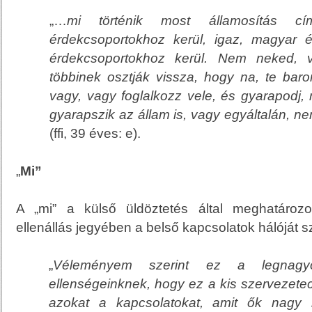
„…
mi történik most államosítás c
érdekcsoportokhoz kerül,
igaz, magyar
ér
érdekcsoportokhoz kerül. Nem neked,
többinek osztják vissza, hogy na, te bar
vagy, vagy foglalkozz vele, és gyarapodj, 
gyarapszik az állam is, vagy egyáltalán, nem
(ffi, 39 éves: e).
„
Mi”
A „mi” a külső üldöztetés által meghatározo
ellenállás jegyében a belső kapcsolatok hálóját s
„
Véleményem szerint ez a legnag
ellenségeinknek, hogy ez a kis szervezete
azokat a kapcsolatokat, amit ők nagy