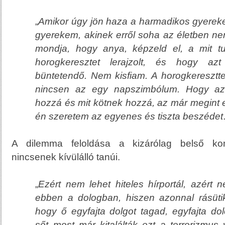
„
Amikor úgy jön haza a
harmadikos gyerek
gyerekem, akinek erről soha az életben n
mondja, hogy anya, képzeld el, a mit 
horogkeresztet lerajzolt, és hogy a
büntetendő. Nem kisfiam. A horogkeresztt
nincsen az egy napszimbólum. Hogy az
hozzá és mit kötnek hozzá, az már megint 
én szeretem az egyenes és tiszta beszéde
A dilemma feloldása a kizárólag belső ko
nincsenek kívülálló tanúi.
„
Ezért nem lehet hiteles hírportál, azért 
ebben a dologban, hiszen azonnal rásütik
hogy ő egyfajta dolgot tagad, egyfajta d
sőt most már kitalálták ezt a terrorizmu