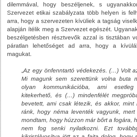
dilemmával, hogy beszéljenek, s ugyanakko
Szervezet etikai szabályzata több helyen is fel
arra, hogy a szervezeten kívüliek a tagság visel
alapján ítélik meg a Szervezet egészét. Ugyana
beszélgetésben résztvevők azzal is tisztában vo
páratlan lehetőséget ad arra, hogy a kívül
magukat.
„
Az egy önfenntartó védekezés. (…) Volt az
Mi magunk sem szerettünk volna buta 
olyan kommunikációba, ami esetleg 
kitekerhető, és (…) mindenfélét megpróbá
bevetett, ami csak létezik, és akkor, mint
ránk, hogy néma leventék vagyunk, mert 
mondtam, hogy húzzon már bőrt a fogára, ha
nem fog senki nyilatkozni. Ezt tovább
kikristályosítva jött az a fajta dolog, ho