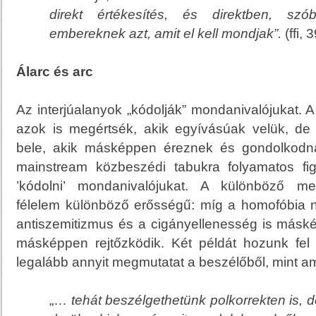
direkt értékesítés, és direktben, s
embereknek azt, amit el kell mondjak”.
(ffi, 
Álarc és arc
Az interjúalanyok „kódolják” mondanivalójukat. A 
azok is megértsék, akik egyívásúak velük, d
bele, akik másképpen éreznek és gondolkodn
mainstream közbeszédi tabukra folyamatos fi
’kódolni’ mondanivalójukat. A különböző me
félelem különböző erősségű: míg a homofóbia nyí
antiszemitizmus és a cigányellenesség is másk
másképpen rejtőzködik. Két példát hozunk fel 
legalább annyit megmutatat a beszélőből, mint ame
„…
tehát beszélgethetünk
polkorrekten
is, 