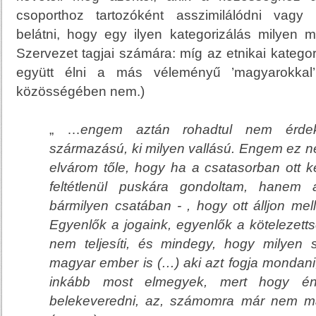
csoporthoz tartozóként asszimilálódni vagy 
belátni, hogy egy ilyen kategorizálás milyen 
Szervezet tagjai számára: míg az etnikai katego
együtt élni a más véleményű ’magyarokkal’
közösségében nem.)
„ …
engem aztán rohadtul nem érdek
származású, ki milyen vallású. Engem ez ne
elvárom tőle, hogy
ha a csatasorban ott kel
feltétlenül puskára gondoltam, hanem a
bármilyen csatában - , hogy ott álljon mel
Egyenlők a jogaink, egyenlők a kötelezetts
nem teljesíti, és mindegy, hogy milyen 
magyar ember is (…) aki azt fogja mondani
inkább most elmegyek, mert hogy 
belekeveredni, az, számomra már nem m