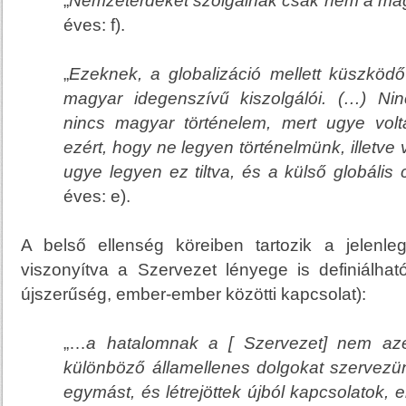
„
Nemzetérdeket szolgálnak csak nem a mag
éves: f).
„
Ezeknek, a globalizáció mellett küszköd
magyar
idegenszívű kiszolgálói. (…) Ni
nincs magyar történelem, mert ugye volta
ezért, hogy ne legyen történelmünk, illetve
ugye legyen ez tiltva, és a külső globális c
éves: e).
A belső ellenség köreiben tartozik a jelenle
viszonyítva a Szervezet lényege is definiálha
újszerűség, ember-ember közötti kapcsolat):
„…
a hatalomnak a [ Szervezet] nem azé
különböző államellenes dolgokat szervezü
egymást, és létrejöttek újból kapcsolatok,