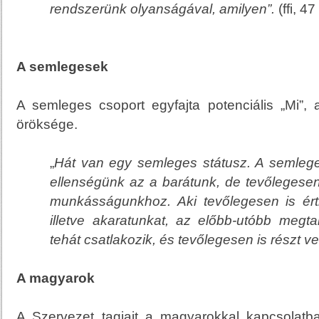
rendszerünk olyanságával, amilyen”.
(ffi, 47
A semlegesek
A semleges csoport egyfajta potenciális „Mi”, 
öröksége.
„
Hát van egy semleges státusz. A semlege
ellenségünk az a barátunk, de tevőlegese
munkásságunkhoz. Aki tevőlegesen is érti
illetve akaratunkat, az előbb-utóbb megta
tehát csatlakozik, és tevőlegesen is részt ve
A m
agyarok
A Szervezet tagjait a magyarokkal kapcsolatba