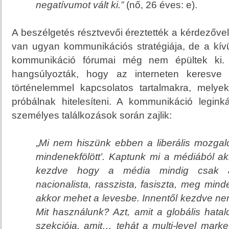
negatívumot vált ki.
”
(nő, 26 éves: e).
A beszélgetés résztvevői éreztették a kérdezőve
van ugyan kommunikációs stratégiája, de a kívü
kommunikáció fórumai még nem épültek ki.
hangsúlyozták, hogy az interneten keresve 
történelemmel kapcsolatos tartalmakra, mely
próbálnak hitelesíteni. A kommunikáció legink
személyes találkozások során zajlik:
„
Mi nem hiszünk ebben a liberális mozga
mindenekfölött’. Kaptunk mi a médiából a
kezdve hogy a média mindig csak a
nacionalista, rasszista, fasiszta, meg min
akkor mehet a levesbe. Innentől kezdve ne
Mit használunk? Azt, amit a globális hat
szekciója, amit… tehát a
multi-level marke