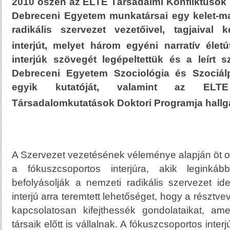
2010 őszén az ELTE Társadalmi Konfliktusok 
Debreceni Egyetem munkatársai egy kelet-m
radikális szervezet vezetőivel, tagjaival k
interjút, melyet három egyéni narratív életút
interjúk szövegét legépeltettük és a leírt 
Debreceni Egyetem Szociológia és Szociálp
egyik kutatóját, valamint az ELTE In
Társadalomkutatások Doktori Programja hallgat
A Szervezet vezetésének véleménye alapján öt o
a fókuszcsoportos interjúra, akik leginká
befolyásolják a nemzeti radikális szervezet ide
interjú arra teremtett lehetőséget, hogy a résztve
kapcsolatosan kifejthessék gondolataikat, am
társaik előtt is vállalnak. A fókuszcsoportos inte