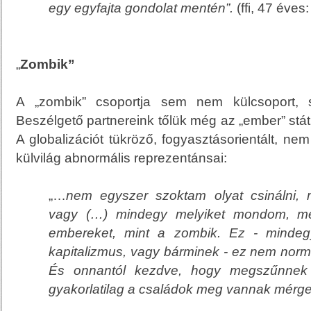
egy egyfajta gondolat mentén”.
(ffi, 47 éves:
„
Zombik”
A „zombik” csoportja sem nem külcsoport, 
Beszélgető partnereink tőlük még az „ember” stá
A globalizációt tükröző, fogyasztásorientált, nem
külvilág abnormális reprezentánsai:
„…
nem egyszer szoktam olyat csinálni, 
vagy (…) mindegy melyiket mondom, m
embereket, mint a
zombik
. Ez - mindeg
kapitalizmus, vagy bárminek - ez nem normá
És onnantól kezdve, hogy megszűnnek
gyakorlatilag a családok meg vannak mérge