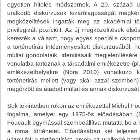
egyetlen hiteles módszernek. A 20. század u
uralkodó diskurzusok kizárólagosságát megké
megközelítések ingatták meg az akadémiai tört
privilegizált pozícióit. Az új megközelítések els
keresték a választ, hogy egyes speciális csoport
a történetírás intézményesített diskurzusából, 
múltat gondolataik, identitásaik megjelenítésér
vonulatba tartoznak a társadalmi emlékezetre (p
emlékezethelyekre (Nora 2010) vonatkozó k
történetírás mellett (vagy akár azzal szemben
megőrzött és átadott múltat és annak diskurzusát 
Sok tekintetben rokon az emlékezettel Michel Fouc
fogalma, amelyet egy 1975-ös előadásában (20
Foucault egymással szembeállítva mutatta be a bi
a római történetet. Előadásában két teljesen 
vázolt fel: a történetírást, amely az uralkodó ha