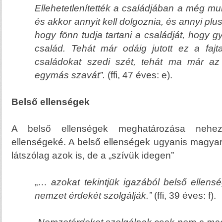
Ellehetetlenítették a családjában a még m
és akkor annyit kell dolgoznia, és annyi plus
hogy fönn tudja tartani a családját, hogy gy
család. Tehát már odáig jutott ez a faj
családokat szedi szét, tehát ma már az
egymás szavát”.
(ffi, 47 éves: e).
Belső ellenségek
A belső ellenségek meghatározása nehe
ellenségeké. A belső ellenségek ugyanis magyar
látszólag azok is, de a „szívük idegen”
„…
azokat tekintjük igazából belső ellen
nemzet érdekét szolgálják.
”
(ffi, 39 éves: f).