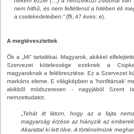
nekem ezzel (…) a nemzetközi zsidóval van
nem hithű
, és nem feltétlenül a hitében éli 
a cselekedeteiben.”
(ffi, 47 éves: e).
A megtévesztettek
Ők a „Mi” tartalékai. Magyarok, akikkel elfelejtet
Szervezet kötelessége ezeknek a Csipke
magyaroknak a felébresztése. Ez a Szervezet k
markáns eleme. E világképben a ’honfitársak’ me
akikből módszeresen - nagyjából Szent Is
nemzettudatot.
„
Tehát itt látom, hogy az a fajta nemz
magyarság érzése az hiányzik az emberekből
Akarattal ki lett ölve. A történelmünk megha