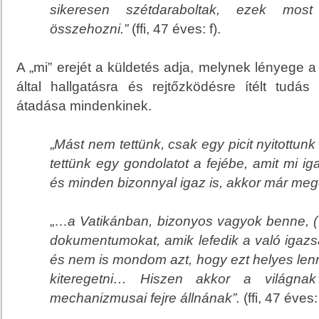
sikeresen szétdaraboltak, ezek most
összehozni.”
(ffi, 47 éves: f).
A „mi” erejét a küldetés adja, melynek lényege a
által hallgatásra és rejtőzködésre ítélt tudás
átadása mindenkinek.
„
Mást nem tettünk, csak egy
picit nyitottu
tettünk egy gondolatot a fejébe, amit mi i
és minden bizonnyal igaz is, akkor már megé
„…
a Vatikánban, bizonyos vagyok benne, 
dokumentumokat, amik lefedik a való igazsá
és nem is mondom azt, hogy ezt helyes lenne
kiteregetni… Hiszen akkor a világna
mechanizmusai fejre állnának”.
(ffi, 47 éves: