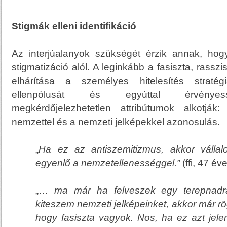
Stigmák elleni identifikáció
Az interjúalanyok szükségét érzik annak, ho
stigmatizáció alól. A leginkább a fasiszta, rasszi
elhárítása a személyes hitelesítés stratégi
ellenpólusát és egyúttal érvényess
megkérdőjelezhetetlen attribútumok alkotják
nemzettel és a nemzeti jelképekkel azonosulás.
„
Ha ez az antiszemitizmus, akkor váll
egyenlő a nemzetellenességgel.”
(ffi, 47 éve
„…
ma már ha felveszek egy terepnadrá
kiteszem nemzeti jelképeinket, akkor már r
hogy fasiszta vagyok. Nos, ha ez azt jele