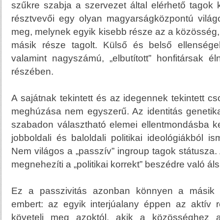
szűkre szabja a szervezet által elérhető tagok 
résztvevői egy olyan magyarságközpontú világo
meg, melynek egyik kisebb része az a közösség, 
másik része tagolt. Külső és belső ellenség
valamint nagyszámú, „elbutított” honfitársak 
részében.
A sajátnak tekintett és az idegennek tekintett cs
meghúzása nem egyszerű. Az identitás genetika
szabadon választható elemei ellentmondásba k
jobboldali és baloldali politikai ideológiákból 
Nem világos a „passzív” ingroup tagok státusza
megnehezíti a „politikai korrekt” beszédre való ál
Ez a passzivitás azonban könnyen a másik o
embert: az egyik interjúalany éppen az aktív ré
követeli meg azoktól, akik a közösséghez a