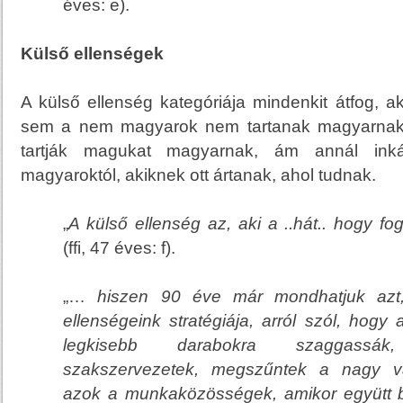
éves: e).
Külső ellenségek
A külső ellenség kategóriája mindenkit átfog, 
sem a nem magyarok nem tartanak magyarna
tartják magukat magyarnak, ám annál ink
magyaroktól, akiknek ott ártanak, ahol tudnak.
„
A külső ellenség az, aki a ..hát.. hogy f
(ffi, 47 éves: f).
„…
hiszen 90 éve már mondhatjuk azt,
ellenségeink stratégiája, arról szól, hogy
legkisebb darabokra szaggassá
szakszervezetek, megszűntek a nagy vá
azok a munkaközösségek, amikor együtt b