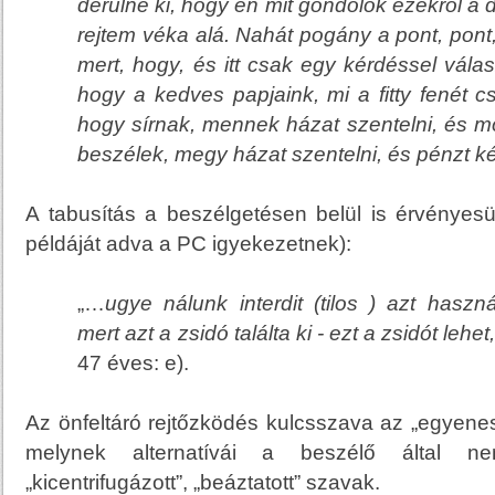
derülne ki
, hogy én mit gondolok ezekről a d
rejtem véka alá. Nahát pogány
a pont, pont,
mert, hogy, és itt csak egy kérdéssel vála
hogy a kedves papjaink, mi a fitty fenét c
hogy sírnak, mennek házat szentelni, és mon
beszélek, megy házat szentelni, és pénzt ké
A tabusítás a beszélgetésen belül is érvényes
példáját adva a PC igyekezetnek):
„…
ugye nálunk interdit (tilos ) azt haszn
mert azt a zsidó találta ki - ezt a zsidót lehet
47 éves: e).
Az önfeltáró rejtőzködés kulcsszava az „egyenes
melynek alternatívái a beszélő által nem
„kicentrifugázott”, „beáztatott” szavak.