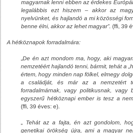
magyarnak lenni ebben az érdekes Európáb
legalábbis ezt hiszem – akkor az mag
nyelvünket, és hajlandó a mi közösségi for
benne élni, akkor az lehet magyar”.
(ffi, 39 é
A hétközna
pok forradalmára:
„
De én azt mondom ma, hogy, aki magyarn
nemzetéért hajlandó tenni, bármit, tehát a „ha
értem, hogy minden nap fölkel, elmegy dolg
a családját, és már az a nemzetért 
forradalmárnak, vagy politikusnak, vagy 
egyszerű hétköznapi ember is tesz a nemz
(ffi, 39 éves: e).
„
Tehát az a fajta, én azt gondolom, h
genetikai örökség újra, ami a magyar ne