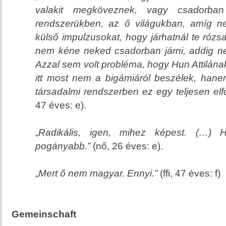
valakit megköveznek, vagy csadorba
rendszerükben, az ő világukban, amíg 
külső impulzusokat, hogy járhatnál te rózs
nem kéne neked csadorban járni, addig ne
Azzal sem volt probléma, hogy Hun Attilának
itt most nem a bigámiáról beszélek
, hane
társadalmi rendszerben ez egy teljesen elfo
47 éves: e).
„
Radikális, igen, mihez képest. (…)
pogányabb.”
(nő, 26 éves: e).
„
Mert ő nem magyar. Ennyi.”
(ffi, 47 éves: f)
Gemeinschaft