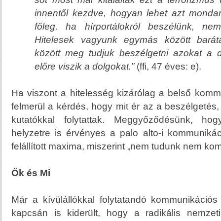
innentől kezdve, hogyan lehet azt mondani
főleg, ha hírportálokról beszélünk, nem
Hitelesek vagyunk egymás között barát
között meg tudjuk beszélgetni azokat a d
előre viszik a
dolgokat.”
(ffi, 47 éves: e).
Ha viszont a hitelesség kizárólag a belső kommu
felmerül a kérdés, hogy mit ér az a beszélgetés
kutatókkal folytattak. Meggyőződésünk, ho
helyzetre is érvényes a palo alto-i kommunikáci
felállított maxima, miszerint „nem tudunk nem ko
Ők és Mi
Már a kívülállókkal folytatandó kommunikációs
kapcsán is kiderült, hogy a radikális nemze