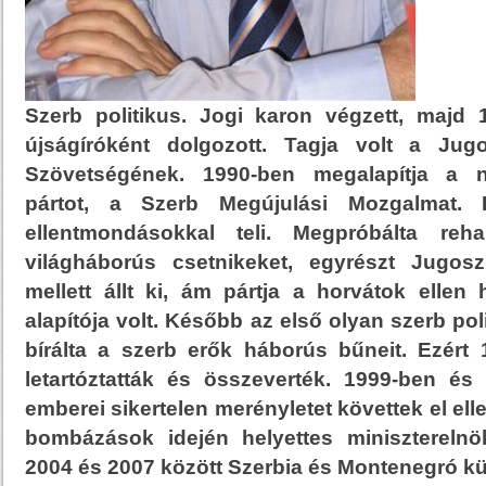
Szerb politikus. Jogi karon végzett, majd
újságíróként dolgozott. Tagja volt a Ju
Szövetségének. 1990-ben megalapítja a n
pártot, a Szerb Megújulási Mozgalmat. Po
ellentmondásokkal teli. Megpróbálta reha
világháborús csetnikeket, egyrészt Jugosz
mellett állt ki, ám pártja a horvátok ellen
alapítója volt. Később az első olyan szerb poli
bírálta a szerb erők háborús bűneit. Ezért 
letartóztatták és összeverték. 1999-ben és
emberei sikertelen merényletet követtek el el
bombázások idején helyettes miniszterelnök
2004 és 2007 között Szerbia és Montenegró kü