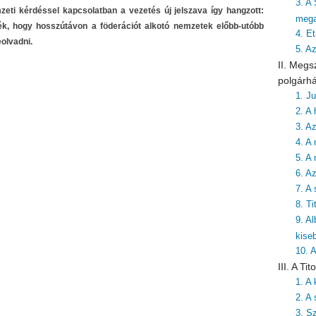
3. A
ti kérdéssel kapcsolatban a vezetés új jelszava így hangzott:
mega
ék, hogy hosszútávon a föderációt alkotó nemzetek előbb-utóbb
4. Et
olvadni.
5. A
II. Megs
polgárh
1. J
2. A 
3. A
4. A 
5. A
6. A
7. A
8. T
9. A
kise
10. 
III. A T
1. A
2. A 
3. S