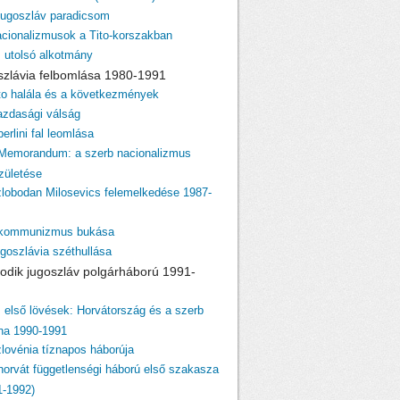
 jugoszláv paradicsom
acionalizmusok a Tito-korszakban
z utolsó alkotmány
szlávia felbomlása 1980-1991
ito halála és a következmények
azdasági válság
berlini fal leomlása
 Memorandum: a szerb nacionalizmus
születése
zlobodan Milosevics felemelkedése 1987-
 kommunizmus bukása
ugoszlávia széthullása
odik jugoszláv polgárháború 1991-
z első lövések: Horvátország és a szerb
ina 1990-1991
zlovénia tíznapos háborúja
 horvát függetlenségi háború első szakasza
1-1992)