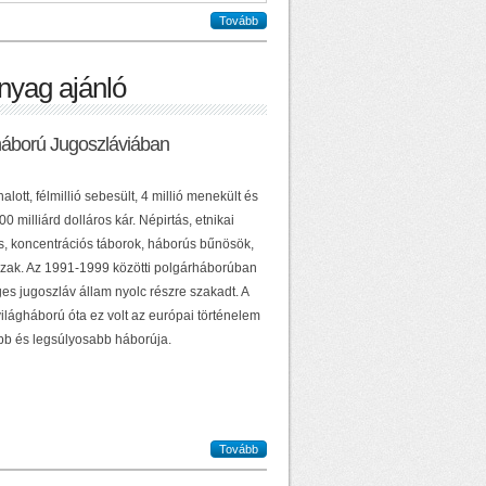
Tovább
nyag ajánló
háború Jugoszláviában
alott, félmillió sebesült, 4 millió menekült és
0 milliárd dolláros kár. Népirtás, etnikai
ás, koncentrációs táborok, háborús bűnösök,
zak. Az 1991-1999 közötti polgárháborúban
es jugoszláv állam nyolc részre szakadt. A
ilágháború óta ez volt az európai történelem
b és legsúlyosabb háborúja.
Tovább