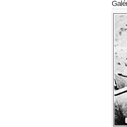
Galér