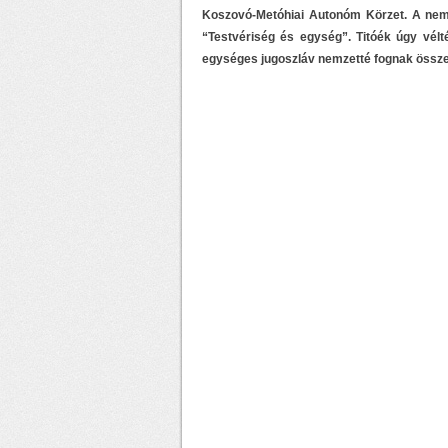
Koszovó-Metóhiai Autonóm Körzet. A nemze
“Testvériség és egység”. Titóék úgy vélt
egységes jugoszláv nemzetté fognak össze