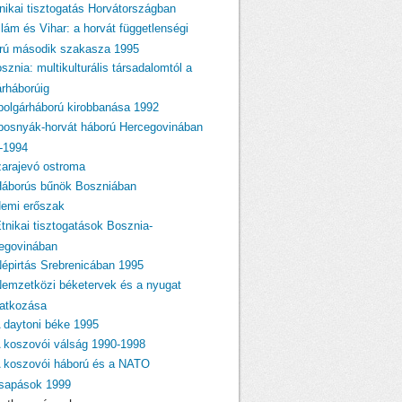
tnikai tisztogatás Horvátországban
llám és Vihar: a horvát függetlenségi
rú második szakasza 1995
sznia: multikulturális társadalomtól a
árháborúig
 polgárháború kirobbanása 1992
 bosnyák-horvát háború Hercegovinában
-1994
zarajevó ostroma
Háborús bűnök Boszniában
Nemi erőszak
Etnikai tisztogatások Bosznia-
egovinában
Népirtás Srebrenicában 1995
Nemzetközi béketervek és a nyugat
atkozása
A daytoni béke 1995
A koszovói válság 1990-1998
A koszovói háború és a NATO
csapások 1999