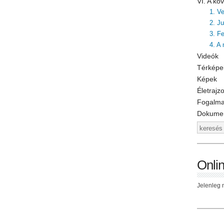
VI. A k
1. V
2. J
3. F
4. A
Videók
Térképe
Képek
Életrajz
Fogalm
Dokume
Onli
Jelenleg n