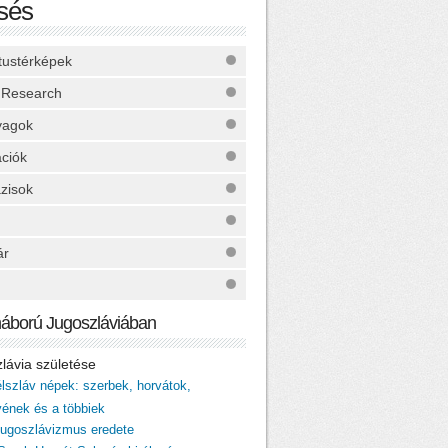
sés
ktustérképek
 Research
yagok
ációk
zisok
ár
háború Jugoszláviában
zlávia születése
élszláv népek: szerbek, horvátok,
vének és a többiek
 jugoszlávizmus eredete