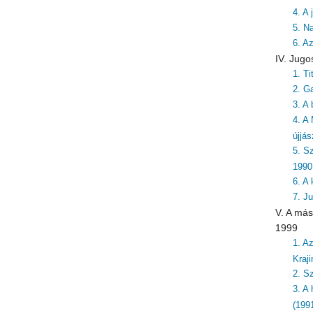
4. A
5. N
6. A
IV. Jugo
1. T
2. G
3. A 
4. A
újjá
5. S
1990
6. A
7. J
V. A más
1999
1. A
Kraj
2. S
3. A
(199