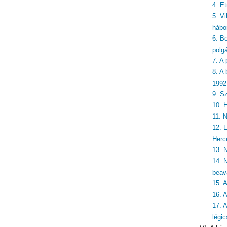
4. E
5. Vi
hábo
6. Bo
polg
7. A
8. A
1992
9. S
10. 
11. 
12. 
Herc
13. 
14. 
beav
15. 
16. 
17. 
légi