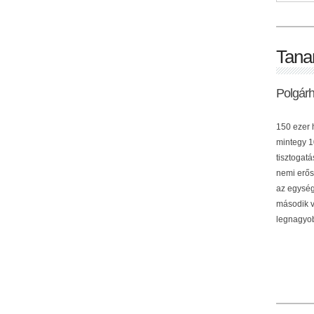
Tana
Polgár
150 ezer h
mintegy 10
tisztogat
nemi erős
az egység
második v
legnagyob