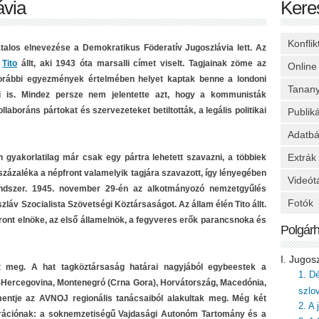
ávia
Kere
Konfli
atalos elnevezése a Demokratikus Föderatív Jugoszlávia lett. Az
n
Tito
állt, aki 1943 óta marsalli címet viselt. Tagjainak zöme az
Online
 korábbi egyezmények értelmében helyet kaptak benne a londoni
Tanan
 is. Mindez persze nem jelentette azt, hogy a kommunisták
laboráns pártokat és szervezeteket betiltották, a legális politikai
Publik
Adatbá
Extrák
 gyakorlatilag már csak egy pártra lehetett szavazni, a többiek
 százaléka a népfront valamelyik tagjára szavazott, így lényegében
Videót
endszer. 1945. november 29-én az alkotmányozó nemzetgyűlés
Fotók
szláv Szocialista Szövetségi Köztársaságot. Az állam élén Tito állt.
pfront elnöke, az első államelnök, a fegyveres erők parancsnoka és
Polgár
I. Jugos
lt meg. A hat tagköztársaság határai nagyjából egybeestek a
1. D
ia-Hercegovina, Montenegró (Crna Gora), Horvátország, Macedónia,
szlo
mentje az AVNOJ regionális tanácsaiból alakultak meg. Még két
2. A
erációnak: a soknemzetiségű Vajdasági Autonóm Tartomány és a