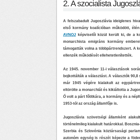
2. A szocialista Jugoszl
A felszabadult Jugoszlávia ideiglenes hiv
első kormány koalícióban működött, élé
AVNOJ
képviselői közül került ki, de a
monarchista emigráns kormány emberei
támogatták volna a többpártrendszert. A kol
ellenzék működését ellehetetlenítették.
Az 1945. november 11-i választások során
bojkottálták a választást. A választók 90,8
már 1945 végére kialakult az egypártr
eltörölte a monarchiát és kikiáltotta a Jugo
Ő volt a párt főtitkára, a kormány és a né
1953-tól az ország államfője is.
Jugoszlávia szövetségi államként alaku
történelmileg kialakult határokkal. Boszn
Szerbia és Szlovénia köztársasági parla
autonóm egység is részét képezte a föd