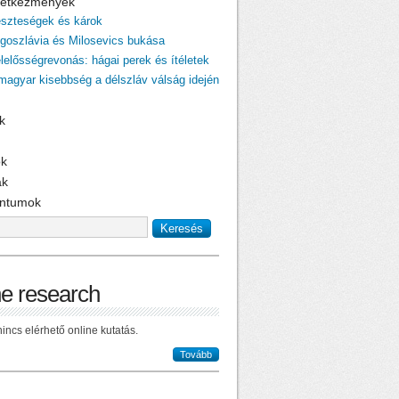
övetkezmények
eszteségek és károk
ugoszlávia és Milosevics bukása
elelősségrevonás: hágai perek és ítéletek
 magyar kisebbség a délszláv válság idején
k
ok
ak
ntumok
ne research
incs elérhető online kutatás.
Tovább