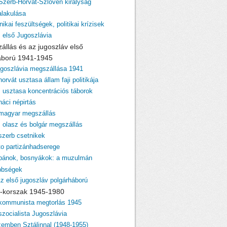
 Szerb-Horvát-Szlovén királyság
lakulása
nikai feszültségek, politikai krízisek
z első Jugoszlávia
zállás és az jugoszláv első
áború 1941-1945
ugoszlávia megszállása 1941
horvát usztasa állam faji politikája
z usztasa koncentrációs táborok
náci népirtás
 magyar megszállás
z olasz és bolgár megszállás
 szerb csetnikek
ito partizánhadserege
lbánok, bosnyákok: a muzulmán
bbségek
Az első jugoszláv polgárháború
ito-korszak 1945-1980
 kommunista megtorlás 1945
szocialista Jugoszlávia
zemben Sztálinnal (1948-1955)