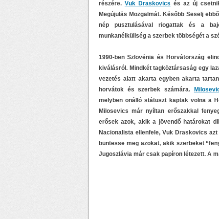
részére.
Vuk Draskovics
és az új csetni
Megújulás Mozgalmát. Később Seselj ebből 
nép pusztulásával riogattak és a ba
munkanélküliség a szerbek többségét a szél
1990-ben Szlovénia és Horvátország elind
kiválásról. Mindkét tagköztársaság egy laz
vezetés alatt akarta egyben akarta tartan
horvátok és szerbek számára.
Milosevi
melyben önálló státuszt kaptak volna a 
Milosevics már nyíltan erőszakkal fenye
erősek azok, akik a jövendő határokat di
Nacionalista ellenfele, Vuk Draskovics az
büntesse meg azokat, akik szerbeket “feny
Jugoszlávia már csak papíron létezett. A m