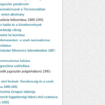
 jugoszláv paradicsom
acionalizmusok a Tito-korszakban
z utolsó alkotmány
szlávia felbomlása 1980-1991
ito halála és a következmények
azdasági válság
berlini fal leomlása
 Memorandum: a szerb nacionalizmus
születése
zlobodan Milosevics felemelkedése 1987-
 kommunizmus bukása
ugoszlávia széthullása
odik jugoszláv polgárháború 1991-
z első lövések: Horvátország és a szerb
ina 1990-1991
zlovénia tíznapos háborúja
 horvát függetlenségi háború első szakasza
1-1992)