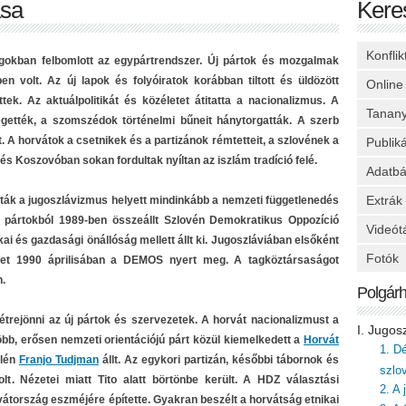
ása
Kere
Konfli
gokban felbomlott az egypártrendszer. Új pártok és mozgalmak
n volt. Az új lapok és folyóiratok korábban tiltott és üldözött
Online
tek. Az aktuálpolitikát és közéletet átitatta a nacionalizmus. A
Tanan
gették, a szomszédok történelmi bűneit hánytorgatták. A szerb
t. A horvátok a csetnikek és a partizánok rémtetteit, a szlovének a
Publik
s Koszovóban sokan fordultak nyíltan az iszlám tradíció felé.
Adatbá
Extrák
ák a jugoszlávizmus helyett mindinkább a nemzeti függetlenedés
éki pártokból 1989-ben összeállt Szlovén Demokratikus Oppozíció
Videót
kai és gazdasági önállóság mellett állt ki. Jugoszláviában elsőként
Fotók
elyet 1990 áprilisában a DEMOS nyert meg. A tagköztársaságot
.
Polgár
trejönni az új pártok és szervezetek. A horvát nacionalizmust a
I. Jugos
öbb, erősen nemzeti orientációjú párt közül kiemelkedett a
Horvát
1. D
élén
Franjo Tudjman
állt. Az egykori partizán, későbbi tábornok és
szlo
t. Nézetei miatt Tito alatt börtönbe került. A HDZ választási
2. A
tország eszméjére építette. Gyakran beszélt a horvátság etnikai