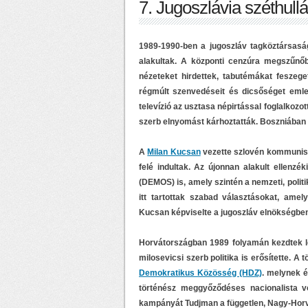
7. Jugoszlávia széthull
1989-1990-ben a jugoszláv tagköztársasá
alakultak. A központi cenzúra megszűnőbe
nézeteket hirdettek, tabutémákat feszeget
régmúlt szenvedéseit és dicsőséget emle
televízió az usztasa népirtással foglalkozot
szerb elnyomást kárhoztatták. Boszniában é
A
Milan Kucsan
vezette szlovén kommunist
felé indultak. Az újonnan alakult ellenz
(DEMOS) is, amely szintén a nemzeti, politi
itt tartottak szabad választásokat, am
Kucsan képviselte a jugoszláv elnökségben
Horvátországban 1989 folyamán kezdtek lé
milosevicsi szerb politika is erősítette.
A t
Demokratikus Közösség (HDZ)
. melynek 
történész meggyőződéses nacionalista vol
kampányát Tudjman a független, Nagy-Horvá