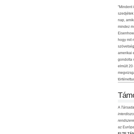
"Mindent 
szedjétek
nap, amik
mindez me
Eisenhowe
hogy mit 
szövetség
amerikai 
gondolta 
elmúlt 20
megvizsgá
történettu
Támo
A
Társada
interdisz
rendszere
az Európai
ELTE TÁM