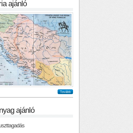
ia ajánló
Tovább
nyag ajánló
uszttagadás