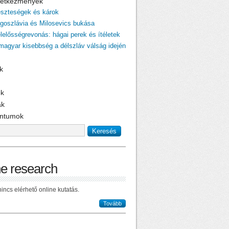
övetkezmények
eszteségek és károk
ugoszlávia és Milosevics bukása
elelősségrevonás: hágai perek és ítéletek
 magyar kisebbség a délszláv válság idején
k
ok
ak
ntumok
ne research
incs elérhető online kutatás.
Tovább