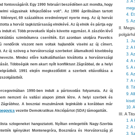
3. A
krend fontosságáról. Egy 1990 februári beszédében azt mondta, hogy
mega
elmi vágyainak kifejeződése volt”. Az 1990 áprilisában tartott
4. Et
y fölénnyel, 69 százalékos eredménnyel nyerte meg. Az új horvát
5. A
totta a horvát tagköztársaság elnökévé. Az új elnök és pártja egy
II. Megs
indult el. Több provokatív lépés követte egymást. A zászlón lévő
polgárh
akktáblás szimbólumra cserélték. Ezt azonban utoljára Pavelics
1. J
rendőrök viszont nem voltak hajlandók viselni az új címert.
2. A 
 Az új szöveg a horvátországi szerbeket államalkotó kisebbség
3. A
vezte. Mindez előre kalkulálhatóan kiváltotta a horvátországi
4. A 
sát. Többségük nem akart nyílt konfliktust Zágrábbal, de a helyi
5. A
elgrádból. 1991 elején megkezdődött a szerbek eltávolítása a
6. A
zszolgálatból.
7. A
8. T
rcegovinában 1990-ben indult a pártosodás folyamata. Az új
9. A
em nemzeti és vallási alapon jöttek létre. A helyi szerbek és
kise
 Zágrábhoz. A boszniai muzulmánok leginkább a korábban már
10. 
tbegovics
vezette Demokratikus Akciópártot (SDA) támogatták.
III. A T
1. A
lista szlogeneket hangoztatott. Nyíltan emlegették Nagy-Szerbia
2. A 
entették igényüket Montenegróra, Boszniára és Horvátország jó
3. S