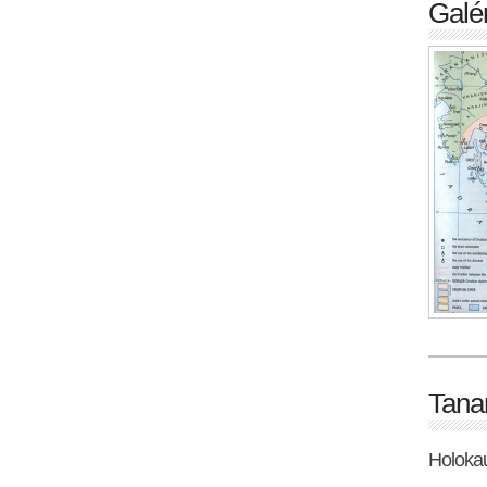
Galér
Tana
Holoka