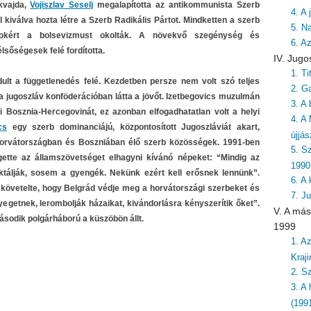
kvajda,
Vojiszlav Seselj
megalapította az antikommunista Szerb
4. A
kiválva hozta létre a Szerb Radikális Pártot. Mindketten a szerb
5. N
jokért a bolsevizmust okolták. A növekvő szegénység és
6. A
sőségesek felé fordította.
IV. Jugo
1. T
ult a függetlenedés felé. Kezdetben persze nem volt szó teljes
2. G
a jugoszláv konföderációban látta a jövőt. Izetbegovics muzulmán
3. A 
i Bosznia-Hercegovinát, ez azonban elfogadhatatlan volt a helyi
4. A
cs
egy szerb dominanciájú, központosított Jugoszláviát akart,
újjá
Horvátországban és Boszniában élő szerb közösségek. 1991-ben
5. S
gette az államszövetséget elhagyni kívánó népeket: “Mindig az
1990
ktálják, sosem a gyengék. Nekünk ezért kell erősnek lennünk”.
6. A
t követelte, hogy Belgrád védje meg a horvátországi szerbeket és
7. J
egetnek, lerombolják házaikat, kivándorlásra kényszerítik őket”.
V. A más
ásodik polgárháború a küszöbön állt.
1999
1. A
Kraj
2. S
3. A
(199