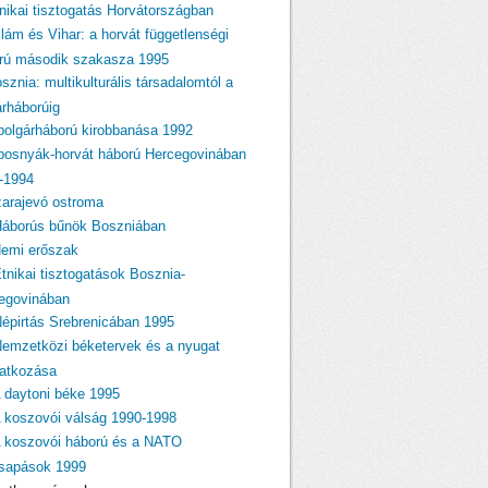
tnikai tisztogatás Horvátországban
llám és Vihar: a horvát függetlenségi
rú második szakasza 1995
sznia: multikulturális társadalomtól a
árháborúig
 polgárháború kirobbanása 1992
 bosnyák-horvát háború Hercegovinában
-1994
zarajevó ostroma
Háborús bűnök Boszniában
Nemi erőszak
Etnikai tisztogatások Bosznia-
egovinában
Népirtás Srebrenicában 1995
Nemzetközi béketervek és a nyugat
atkozása
A daytoni béke 1995
A koszovói válság 1990-1998
A koszovói háború és a NATO
csapások 1999