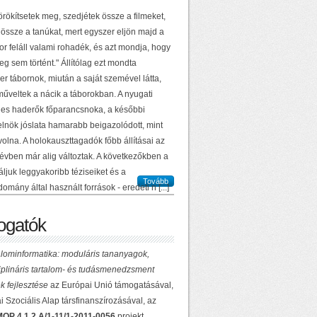
örökítsetek meg, szedjétek össze a filmeket,
 össze a tanúkat, mert egyszer eljön majd a
or feláll valami rohadék, és azt mondja, hogy
g sem történt." Állítólag ezt mondta
r tábornok, miután a saját szemével látta,
műveltek a nácik a táborokban. A nyugati
es haderők főparancsnoka, a későbbi
elnök jóslata hamarabb beigazolódott, mint
volna. A holokauszttagadók főbb állításai az
 évben már alig változtak. A következőkben a
ljuk leggyakoribb téziseiket és a
Tovább
domány által használt források - eredeti n [...]
gatók
lominformatika: moduláris tananyagok,
ciplináris tartalom- és tudásmenedzsment
k fejlesztése
az Európai Unió támogatásával,
 Szociális Alap társfinanszírozásával, az
OP 4.1.2.A/1-11/1-2011-0056
projekt