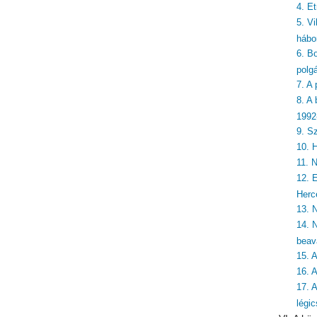
4. E
5. Vi
hábo
6. Bo
polg
7. A
8. A
1992
9. S
10. 
11. 
12. 
Herc
13. 
14. 
beav
15. 
16. 
17. 
légi