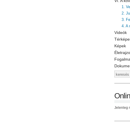
VI. A k
1. V
2. J
3. F
4. A
Videók
Térképe
Képek
Életrajz
Fogalm
Dokume
Onli
Jelenleg n