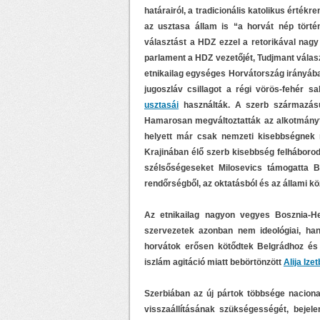
határairól, a tradicionális katolikus érté
az usztasa állam is “a horvát nép történ
választást a HDZ ezzel a retorikával nag
parlament a HDZ vezetőjét, Tudjmant válasz
etnikailag egységes Horvátország irányába 
jugoszláv csillagot a régi vörös-fehér s
usztasái
használták. A szerb származású 
Hamarosan megváltoztatták az alkotmányt.
helyett már csak nemzeti kisebbségnek ne
Krajinában élő szerb kisebbség felháborodá
szélsőségeseket Milosevics támogatta B
rendőrségből, az oktatásból és az állami kö
Az etnikailag nagyon vegyes Bosznia-He
szervezetek azonban nem ideológiai, han
horvátok erősen kötődtek Belgrádhoz és
iszlám agitáció miatt bebörtönzött
Alija Ize
Szerbiában az új pártok többsége naciona
visszaállításának szükségességét, bejel