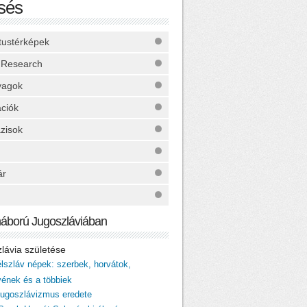
sés
ktustérképek
 Research
yagok
ációk
zisok
ár
háború Jugoszláviában
zlávia születése
élszláv népek: szerbek, horvátok,
vének és a többiek
 jugoszlávizmus eredete