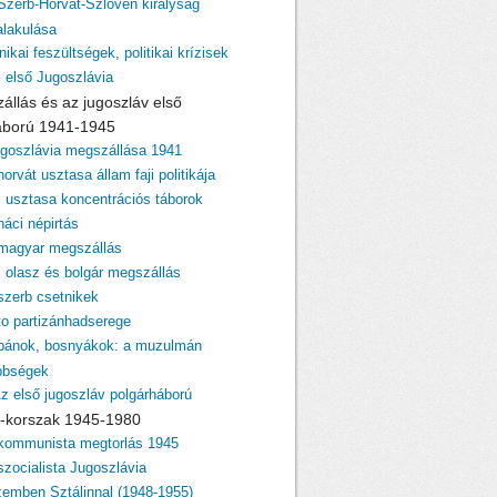
 Szerb-Horvát-Szlovén királyság
lakulása
nikai feszültségek, politikai krízisek
z első Jugoszlávia
zállás és az jugoszláv első
áború 1941-1945
ugoszlávia megszállása 1941
horvát usztasa állam faji politikája
z usztasa koncentrációs táborok
náci népirtás
 magyar megszállás
z olasz és bolgár megszállás
 szerb csetnikek
ito partizánhadserege
lbánok, bosnyákok: a muzulmán
bbségek
Az első jugoszláv polgárháború
ito-korszak 1945-1980
 kommunista megtorlás 1945
szocialista Jugoszlávia
zemben Sztálinnal (1948-1955)