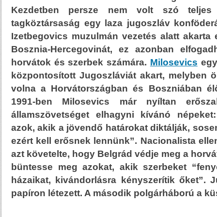
Kezdetben persze nem volt szó teljes k
tagköztársaság egy laza jugoszláv konföderá
Izetbegovics muzulmán vezetés alatt akarta 
Bosznia-Hercegovinát, ez azonban elfogadh
horvátok és szerbek számára.
Milosevics
egy
központosított Jugoszláviát akart, melyben ö
volna a Horvátországban és Boszniában él
1991-ben Milosevics már nyíltan erősza
államszövetséget elhagyni kívánó népeket
azok, akik a jövendő határokat diktálják, so
ezért kell erősnek lennünk”. Nacionalista ell
azt követelte, hogy Belgrád védje meg a horvá
büntesse meg azokat, akik szerbeket “feny
házaikat, kivándorlásra kényszerítik őket”.
papíron létezett. A második polgárháború a kü