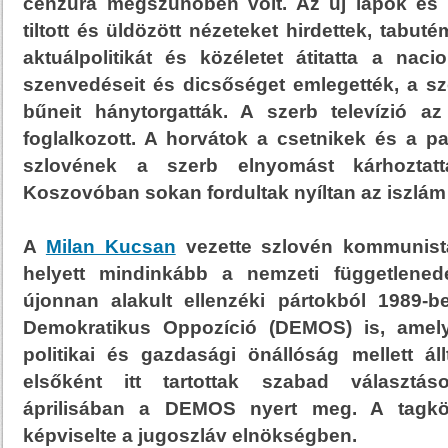
cenzúra megszűnőben volt. Az új lapok és 
tiltott és üldözött nézeteket hirdettek, tabut
aktuálpolitikát és közéletet átitatta a nac
szenvedéseit és dicsőséget emlegették, a s
bűneit hánytorgatták. A szerb televízió az
foglalkozott. A horvátok a csetnikek és a par
szlovének a szerb elnyomást kárhoztat
Koszovóban sokan fordultak nyíltan az iszlám t
A
Milan Kucsan
vezette szlovén kommunist
helyett mindinkább a nemzeti függetlenedé
újonnan alakult ellenzéki pártokból 1989-b
Demokratikus Oppozíció (DEMOS) is, amely
politikai és gazdasági önállóság mellett ál
elsőként itt tartottak szabad választás
áprilisában a DEMOS nyert meg. A tagkö
képviselte a jugoszláv elnökségben.