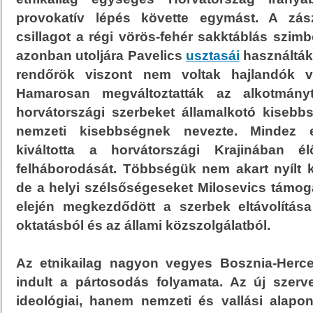
provokatív lépés követte egymást. A zás
csillagot a régi vörös-fehér sakktáblás szimb
azonban utoljára Pavelics
usztasái
használták
rendőrök viszont nem voltak hajlandók vi
Hamarosan megváltoztatták az alkotmán
horvátországi szerbeket államalkotó kisebb
nemzeti kisebbségnek nevezte. Mindez el
kiváltotta a horvátországi Krajinában é
felháborodását. Többségük nem akart nyílt k
de a helyi szélsőségeseket Milosevics támog
elején megkezdődött a szerbek eltávolítás
oktatásból és az állami közszolgálatból.
Az etnikailag nagyon vegyes Bosznia-Herc
indult a pártosodás folyamata. Az új szer
ideológiai, hanem nemzeti és vallási alapon 