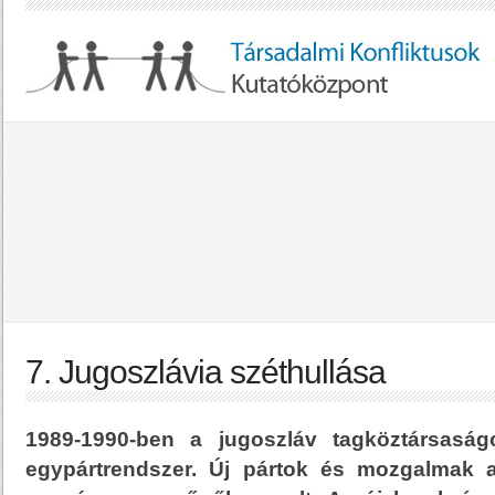
7. Jugoszlávia széthullása
1989-1990-ben a jugoszláv tagköztársaság
egypártrendszer. Új pártok és mozgalmak a