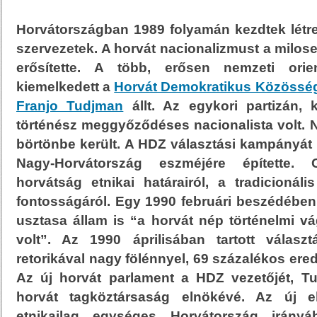
Horvátországban 1989 folyamán kezdtek létre
szervezetek. A horvát nacionalizmust a milosev
erősítette.
A több, erősen nemzeti orien
kiemelkedett a
Horvát Demokratikus Közössé
Franjo Tudjman
állt. Az egykori partizán,
történész meggyőződéses nacionalista volt. Né
börtönbe került. A HDZ választási kampányát
Nagy-Horvátország eszméjére építette.
horvátság etnikai határairól, a tradicionáli
fontosságáról. Egy 1990 februári beszédében
usztasa állam is “a horvát nép történelmi v
volt”. Az 1990 áprilisában tartott válas
retorikával nagy fölénnyel, 69 százalékos er
Az új horvát parlament a HDZ vezetőjét, Tu
horvát tagköztársaság elnökévé. Az új e
etnikailag egységes Horvátország irányá