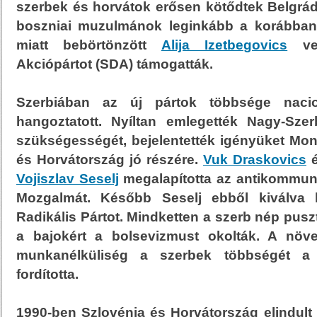
szerbek és horvátok erősen kötődtek Belgrá
boszniai muzulmánok leginkább a korábban 
miatt bebörtönzött
Alija Izetbegovics
vez
Akciópártot (SDA) támogatták.
Szerbiában az új pártok többsége nacion
hangoztatott. Nyíltan emlegették Nagy-Szerb
szükségességét, bejelentették igényüket Mon
és Horvátország jó részére.
Vuk Draskovics
é
Vojiszlav Seselj
megalapította az antikommun
Mozgalmát. Később Seselj ebből kiválva 
Radikális Pártot. Mindketten a szerb nép pusz
a bajokért a bolsevizmust okolták. A nö
munkanélküliség a szerbek többségét a 
fordította.
1990-ben Szlovénia és Horvátország elindult 