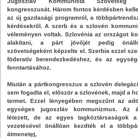
Jugoszláv Kommunista Szövetség (
kongresszusát. Három fontos kérdésben kelle
az új gazdasági programról, a többpártrendsz
kérdésekről. A szerb és a szlovén kommunis
véleményen voltak. Szlovénia az országot ko
alakítani, a párt jövőjét pedig önáll
szövetségeként képzelte el. Szerbia ezzel s
föderatív berendezkedéshez, és az egysé
fenntartásához.
Miután a pártkongresszus a szlovén delegáci
sem fogadta el, először a szlovének, majd a h
termet. Ezzel lényegében megszűnt az add
egységes jugoszláv kommunizmus. Az á
létezett, de az egyes tagköztársaságok 
vezetésével önállóan kezdték el a többpár
átmenet
et.