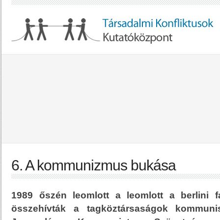
6. A kommunizmus bukása
1989 őszén leomlott a leomlott a berlini f
összehívták a tagköztársaságok kommunist