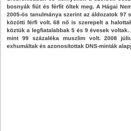
bosnyák fiút és férfit öltek meg. A Hágai N
2005-ös tanulmánya szerint az áldozatok 97 
közötti férfi volt. 68 nő is szerepelt a halotta
köztük a legfiatalabbak 5 és 9 évesek voltak.
mint 99 százaléka muszlim volt. 2008 júli
exhumáltak és azonosítottak DNS-minták alap