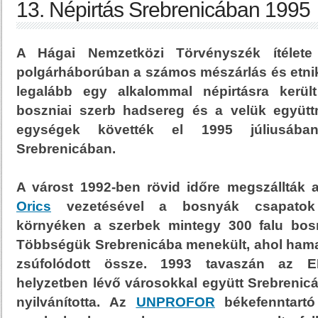
13. Népirtás Srebrenicában 1995
A Hágai Nemzetközi Törvényszék ítélete 
polgárháborúban a számos mészárlás és etnika
legalább egy alkalommal népirtásra került
boszniai szerb hadsereg és a velük együtt
egységek követték el 1995 júliusában,
Srebrenicában.
A várost 1992-ben rövid időre megszállták 
Orics
vezetésével a bosnyák csapatok v
környéken a szerbek mintegy 300 falu bosn
Többségük Srebrenicába menekült, ahol ham
zsúfolódott össze. 1993 tavaszán az 
helyzetben lévő városokkal együtt Srebrenicá
nyilvánította. Az
UNPROFOR
békefenntartó 