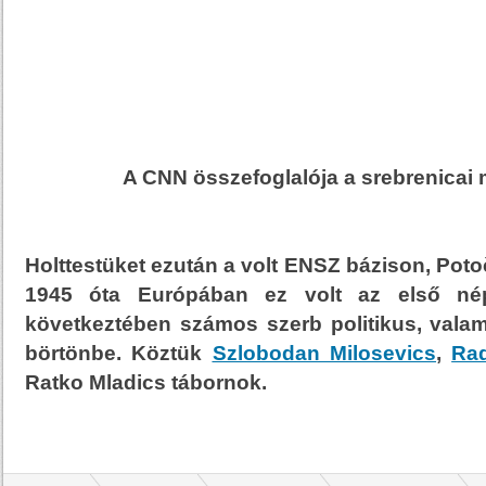
A CNN összefoglalója a srebrenicai 
Holttestüket ezután a volt ENSZ bázison, Poto
1945 óta Európában ez volt az első nép
következtében számos szerb politikus, valami
börtönbe. Köztük
Szlobodan Milosevics
,
Ra
Ratko Mladics tábornok.