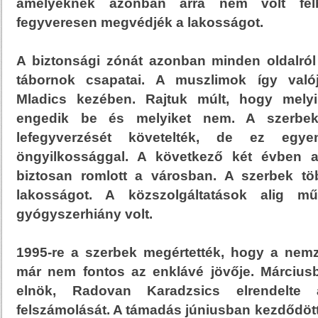
amelyeknek azonban arra nem volt felh
fegyveresen megvédjék a lakosságot.
A biztonsági zónát azonban minden oldalró
tábornok csapatai. A muszlimok így való
Mladics kezében. Rajtuk múlt, hogy melyik
engedik be és melyiket nem. A szerbek
lefegyverzését követelték, de ez egye
öngyilkossággal. A következő két évben a
biztosan romlott a városban. A szerbek t
lakosságot. A közszolgáltatások alig mű
gyógyszerhiány volt.
1995-re a szerbek megértették, hogy a nem
már nem fontos az enklávé jövője. Március
elnök, Radovan Karadzsics elrendelte 
felszámolását. A támadás júniusban kezdődöt