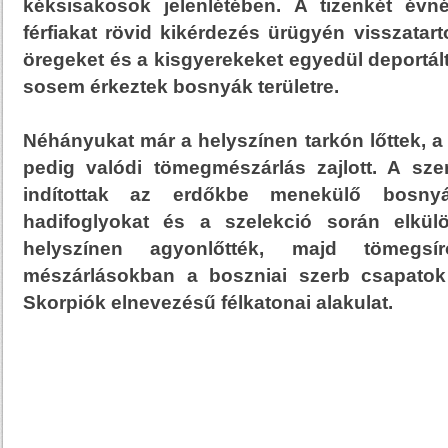
kéksisakosok jelenlétében. A tizenkét évn
férfiakat rövid kikérdezés ürügyén visszatart
öregeket és a kisgyerekeket egyedül deportált
sosem érkeztek bosnyák területre.
Néhányukat már a helyszínen tarkón lőttek, 
pedig valódi tömegmészárlás zajlott. A sze
indítottak az erdőkbe menekülő bosnyá
hadifoglyokat és a szelekció során elkülön
helyszínen agyonlőtték, majd tömegsí
mészárlásokban a boszniai szerb csapatok 
Skorpiók elnevezésű félkatonai alakulat.