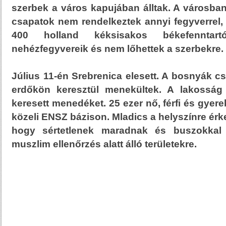
szerbek a város kapujában álltak. A városba
csapatok nem rendelkeztek annyi fegyverrel, 
400 holland kéksisakos békefenntar
nehézfegyvereik és nem lőhettek a szerbekre.
Július 11-én Srebrenica elesett. A bosnyák c
erdőkön keresztül menekültek. A lakosság 
keresett menedéket. 25 ezer nő, férfi és gyer
közeli ENSZ bázison. Mladics a helyszínre érk
hogy sértetlenek maradnak és buszokkal el
muszlim ellenőrzés alatt álló területekre.