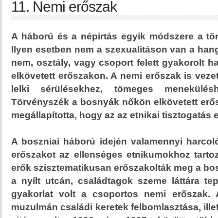
11. Nemi erőszak
A háború és a népirtás egyik módszere a t
Ilyen esetben nem a szexualitáson van a han
nem, osztály, vagy csoport felett gyakorolt h
elkövetett erőszakon. A nemi erőszak is vezet
lelki sérülésekhez, tömeges menekülés
Törvényszék a bosnyák nőkön elkövetett erő
megállapította, hogy az az etnikai tisztogatás 
A boszniai háború idején valamennyi harcoló
erőszakot az ellenséges etnikumokhoz tartoz
erők szisztematikusan erőszakolták meg a bo
a nyílt utcán, családtagok szeme láttára tep
gyakorlat volt a csoportos nemi erőszak. A
muzulmán családi keretek felbomlasztása, ille