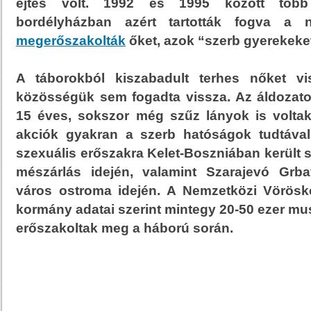
ejtés volt. 1992 és 1995 között több 
bordélyházban azért tartották fogva a 
megerőszakolták
őket, azok “szerb gyerekeket
A táborokból kiszabadult terhes nőket vi
közösségük sem fogadta vissza. Az áldozato
15 éves, sokszor még szűz lányok is voltak.
akciók gyakran a szerb hatóságok tudtával 
szexuális erőszakra Kelet-Boszniában került s
mészárlás idején, valamint Szarajevó Grb
város ostroma idején. A Nemzetközi Vörösk
kormány adatai szerint mintegy 20-50 ezer mus
erőszakoltak meg a háború során.