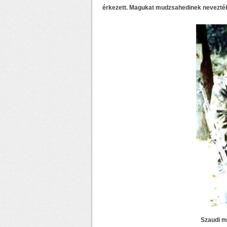
érkezett. Magukat mudzsahedinek nevezték 
Szaudi m