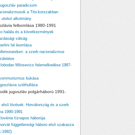
 jugoszláv paradicsom
acionalizmusok a Tito-korszakban
z utolsó alkotmány
szlávia felbomlása 1980-1991
ito halála és a következmények
azdasági válság
berlini fal leomlása
 Memorandum: a szerb nacionalizmus
születése
zlobodan Milosevics felemelkedése 1987-
 kommunizmus bukása
ugoszlávia széthullása
odik jugoszláv polgárháború 1991-
z első lövések: Horvátország és a szerb
ina 1990-1991
zlovénia tíznapos háborúja
 horvát függetlenségi háború első szakasza
1-1992)