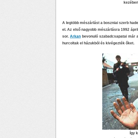
kezében 
A legtöbb mészárlást a boszniai szerb had
el. Az első nagyobb mészárlásra 1992 áprili
sor.
Arkan
bevonuló szabadcsapatai már az
hurcoltak el házukból és kivégezték őket.
Így 