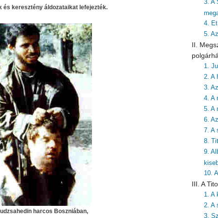
3. A
és keresztény áldozataikat lefejezték.
mega
4. Et
5. A
II. Megs
polgárh
1. J
2. A 
3. A
4. A 
5. A
6. A
7. A
8. T
9. A
kise
10. 
III. A T
1. A
2. A 
udzsahedin harcos Boszniában,
3. S