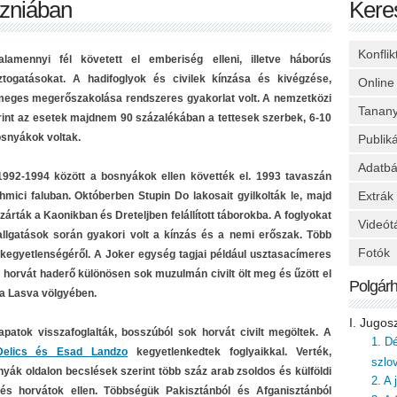
zniában
Kere
Konfli
lamennyi fél követett el emberiség elleni, illetve háborús
ztogatásokat. A hadifoglyok és civilek kínzása és kivégzése,
Online
meges megerőszakolása rendszeres gyakorlat volt. A nemzetközi
Tanan
int az esetek majdnem 90 százalékában a tettesek szerbek, 6-10
osnyákok voltak.
Publik
Adatbá
992-1994 között a bosnyákok ellen követték el. 1993 tavaszán
Extrák
mici faluban. Októberben Stupin Do lakosait gyilkolták le, majd
zárták a Kaonikban és Dreteljben felállított táborokba. A foglyokat
Videót
hallgatások során gyakori volt a kínzás és a nemi erőszak. Több
Fotók
té kegyetlenségéről. A Joker egység tagjai például usztasacímeres
 horvát haderő különösen sok muzulmán civilt ölt meg és űzött el
Polgár
 a Lasva völgyében.
I. Jugos
atok visszafoglalták, bosszúból sok horvát civilt megöltek. A
1. D
elics és Esad Landzo
kegyetlenkedtek foglyaikkal. Verték,
szlo
ák oldalon becslések szerint több száz arab zsoldos és külföldi
2. A
 és horvátok ellen. Többségük Pakisztánból és Afganisztánból