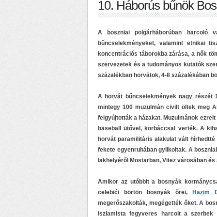
10. Háborús bűnök Bos
A boszniai polgárháborúban harcoló va
bűncselekményeket, valamint etnikai tis
koncentrációs táborokba zárása, a nők tö
szervezetek és a tudományos kutatók szer
százalékban horvátok, 4-8 százalékában b
A horvát bűncselekmények nagy részét 1
mintegy 100 muzulmán civilt öltek meg Ah
felgyújtották a házakat. Muzulmánok ezreit 
baseball ütővel, korbáccsal verték. A ki
horvát paramilitáris alakulat vált hírhedt
fekete egyenruhában gyilkoltak. A boszniai
lakhelyéről Mostarban, Vitez városában és
Amikor az utóbbit a bosnyák kormánycsap
celebići börtön bosnyák őrei,
Hazim D
megerőszakolták, megégették őket. A bosny
iszlamista fegyveres harcolt a szerbek