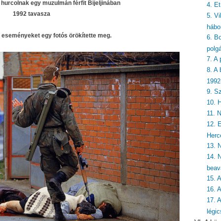
hurcolnak egy muzulmán férfit Bijeljinában
4. E
1992 tavasza
5. Vi
hábo
z eseményeket egy fotós örökítette meg.
6. Bo
polg
7. A
8. A
1992
9. S
10. 
11. 
12. 
Herc
13. 
14. 
beav
15. 
16. 
17. 
légi