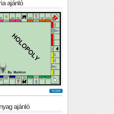
ia ajánló
Tovább
nyag ajánló