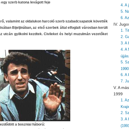
egy szerb katona levágott feje
4. A
5. N
6. A
erő, valamint az oldalukon harcoló szerb szabadcsapatok követték
IV. Jugo
sában Bijeljinában, az első szerbek által elfoglalt városban került
1. T
 utcán gyilkolni kezdtek. Civileket és helyi muzulmán vezetőket
2. G
3. A 
4. A
újjá
5. S
1990
6. A
7. J
V. A más
1999
1. A
Kraj
2. S
3. A
kezdődött a boszniai háború:
(199