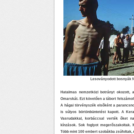
Lesoványodott bosnyák fo
Hatalmas nemzetközi botrányt okozott, a
Omarskát. Ezt követően a tábort felszámo
A hágai törvényszék elsőként a parancsnok
is súlyos börtönbüntetést kapott. A Ke
Vasrudakkal, korbáccsal verték őket na
kínzások. Sok foglyot megerőszakoltak. 
Több mint 100 embert szobákba zsúfoltak, 