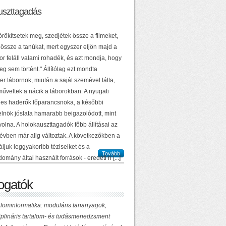
uszttagadás
örökítsetek meg, szedjétek össze a filmeket,
 össze a tanúkat, mert egyszer eljön majd a
or feláll valami rohadék, és azt mondja, hogy
g sem történt." Állítólag ezt mondta
r tábornok, miután a saját szemével látta,
műveltek a nácik a táborokban. A nyugati
es haderők főparancsnoka, a későbbi
elnök jóslata hamarabb beigazolódott, mint
volna. A holokauszttagadók főbb állításai az
 évben már alig változtak. A következőkben a
ljuk leggyakoribb téziseiket és a
Tovább
domány által használt források - eredeti n [...]
gatók
lominformatika: moduláris tananyagok,
ciplináris tartalom- és tudásmenedzsment