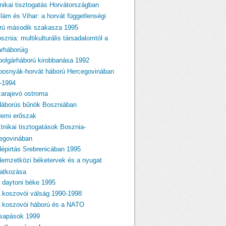
tnikai tisztogatás Horvátországban
llám és Vihar: a horvát függetlenségi
rú második szakasza 1995
sznia: multikulturális társadalomtól a
árháborúig
 polgárháború kirobbanása 1992
 bosnyák-horvát háború Hercegovinában
-1994
zarajevó ostroma
Háborús bűnök Boszniában
Nemi erőszak
Etnikai tisztogatások Bosznia-
egovinában
Népirtás Srebrenicában 1995
Nemzetközi béketervek és a nyugat
atkozása
A daytoni béke 1995
A koszovói válság 1990-1998
A koszovói háború és a NATO
csapások 1999