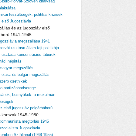
 Szerb-Horvát-Szlovén királyság
lakulása
nikai feszültségek, politikai krízisek
z első Jugoszlávia
zállás és az jugoszláv első
áború 1941-1945
ugoszlávia megszállása 1941
horvát usztasa állam faji politikája
z usztasa koncentrációs táborok
náci népirtás
 magyar megszállás
z olasz és bolgár megszállás
 szerb csetnikek
ito partizánhadserege
lbánok, bosnyákok: a muzulmán
bbségek
Az első jugoszláv polgárháború
ito-korszak 1945-1980
 kommunista megtorlás 1945
szocialista Jugoszlávia
zemben Sztálinnal (1948-1955)