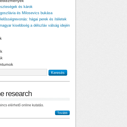
övetkezmények
eszteségek és károk
ugoszlávia és Milosevics bukása
elelősségrevonás: hágai perek és ítéletek
 magyar kisebbség a délszláv válság idején
k
ok
ak
ntumok
ne research
incs elérhető online kutatás.
Tovább