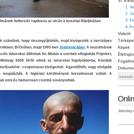
VI. A k
1. V
2. J
3. F
lmánok holttestét rugdossa az utcán a boszniai Bijeljinában
4. A
Videók
Térképe
k számított, hogy összegyűjtötték, majd kivégezték a harcképes
Képek
Zvornikban, Brčkóban, majd 1995-ben
Srebrenicában
. A muzulmánok
s táborokat állítottak fel. Miután a szerbek elfoglalták Prijedort,
Életrajz
. Mintegy 6000 férfit vittek az omarskai fogolytáborba, Közülük
Fogalm
torlásaként - csoportosan kivégeztek. Agyonlőtték, vagy elvágták
Dokume
s megalázták. A higiéniai körülmények borzalmasak voltak. A
tak enni és hamarosan csonttá soványodtak.
Onli
Jelenleg n