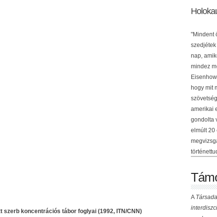
Holoka
"Mindent 
szedjétek
nap, amik
mindez me
Eisenhowe
hogy mit 
szövetség
amerikai 
gondolta 
elmúlt 20
megvizsgá
történettu
Támo
A
Társada
interdisz
t szerb koncentrációs tábor foglyai (1992, ITN/CNN)