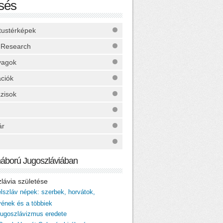
sés
ktustérképek
 Research
yagok
ációk
zisok
ár
háború Jugoszláviában
zlávia születése
élszláv népek: szerbek, horvátok,
vének és a többiek
 jugoszlávizmus eredete