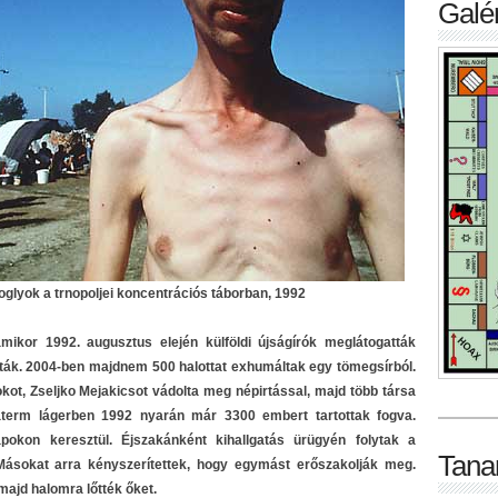
Galér
glyok a trnopoljei koncentrációs táborban, 1992
mikor 1992. augusztus elején külföldi újságírók meglátogatták
lták. 2004-ben majdnem 500 halottat exhumáltak egy tömegsírból.
ot, Zseljko Mejakicsot vádolta meg népirtással, majd több társa
raterm lágerben 1992 nyarán már 3300 embert tartottak fogva.
pokon keresztül. Éjszakánként kihallgatás ürügyén folytak a
Tana
Másokat arra kényszerítettek, hogy egymást erőszakolják meg.
majd halomra lőtték őket.