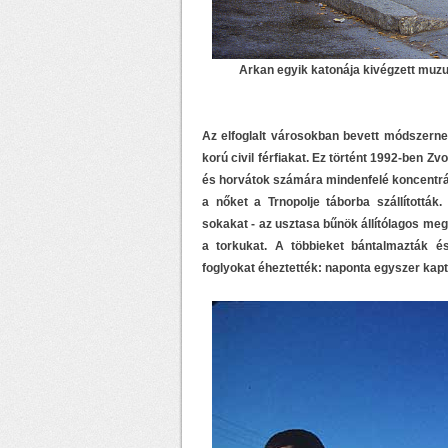
Arkan egyik katonája kivégzett muzu
Az elfoglalt városokban bevett módszerne
korú civil férfiakat. Ez történt 1992-ben 
és horvátok számára mindenfelé koncentráció
a nőket a Trnopolje táborba szállították
sokakat - az usztasa bűnök állítólagos meg
a torkukat. A többieket bántalmazták é
foglyokat éheztették: naponta egyszer kap