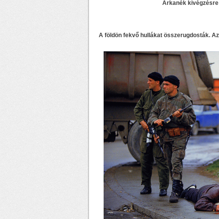
Arkanék kivégzésre 
A földön fekvő hullákat összerugdosták. A