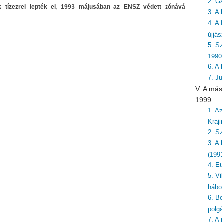
2. G
 tízezrei lepték el, 1993 májusában az ENSZ védett zónává
3. A 
4. A
újjá
5. S
1990
6. A
7. J
V. A más
1999
1. A
Kraj
2. S
3. A
(199
4. E
5. Vi
hábo
6. Bo
polg
7. A