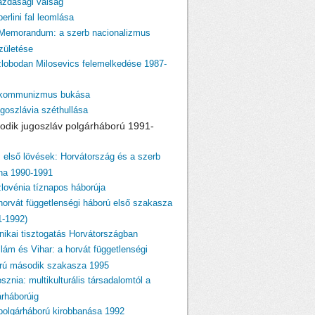
azdasági válság
berlini fal leomlása
 Memorandum: a szerb nacionalizmus
születése
zlobodan Milosevics felemelkedése 1987-
 kommunizmus bukása
ugoszlávia széthullása
odik jugoszláv polgárháború 1991-
z első lövések: Horvátország és a szerb
ina 1990-1991
zlovénia tíznapos háborúja
 horvát függetlenségi háború első szakasza
1-1992)
tnikai tisztogatás Horvátországban
llám és Vihar: a horvát függetlenségi
rú második szakasza 1995
sznia: multikulturális társadalomtól a
árháborúig
 polgárháború kirobbanása 1992