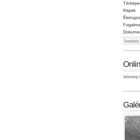
Térképe
Képek
Életrajz
Fogalm
Dokume
Onli
Jelenleg n
Galér