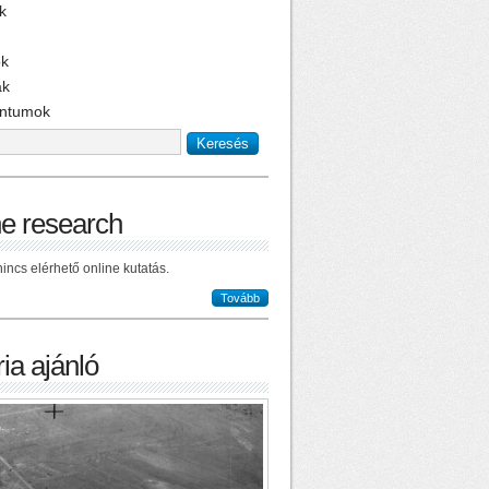
k
ok
ak
ntumok
ne research
incs elérhető online kutatás.
Tovább
ia ajánló