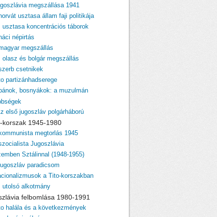
ugoszlávia megszállása 1941
horvát usztasa állam faji politikája
z usztasa koncentrációs táborok
náci népirtás
 magyar megszállás
z olasz és bolgár megszállás
 szerb csetnikek
ito partizánhadserege
lbánok, bosnyákok: a muzulmán
bbségek
Az első jugoszláv polgárháború
ito-korszak 1945-1980
 kommunista megtorlás 1945
szocialista Jugoszlávia
zemben Sztálinnal (1948-1955)
 jugoszláv paradicsom
acionalizmusok a Tito-korszakban
z utolsó alkotmány
szlávia felbomlása 1980-1991
ito halála és a következmények