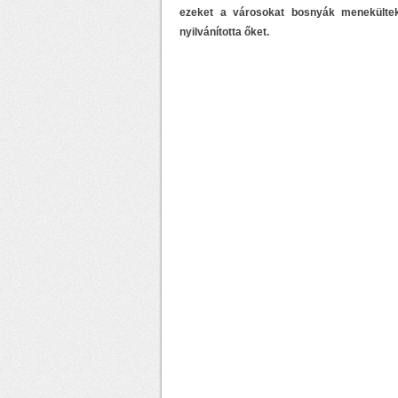
ezeket a városokat bosnyák menekültek
nyilvánította őket.