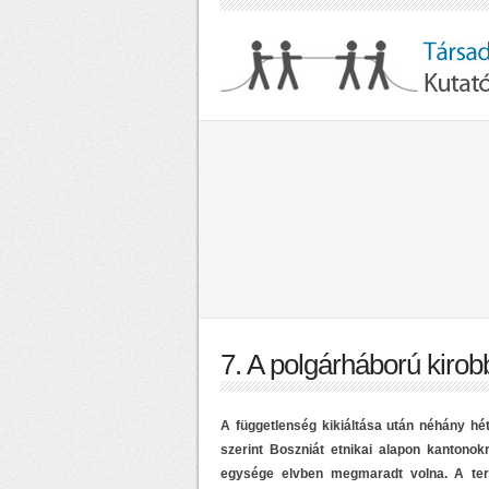
7. A polgárháború kiro
A függetlenség kikiáltása után néhány hét
szerint Boszniát etnikai alapon kantonok
egysége elvben megmaradt volna. A ter