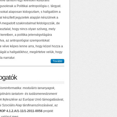
éve tanítom egy félévben kulturális
usoknak a Politikai antropológia c. tárgyat.
sokat alaposan kidogoztam, s hallgatóim a
al készített jegyzetek alapján készülnek a
 A megadott szakirodalmat feldolgozzák, de
asztalat, hogy nincs olyan szöveg, mely
keretben, a politika jelenségvilágára
lva, az antropológiai szempontokat
e véve képes lenne arra, hogy közel hozza a
ilágát a hallgatókhoz, megértetve velük, hogy
la narratur.
Tovább
gatók
lominformatika: moduláris tananyagok,
ciplináris tartalom- és tudásmenedzsment
k fejlesztése
az Európai Unió támogatásával,
 Szociális Alap társfinanszírozásával, az
OP 4.1.2.A/1-11/1-2011-0056
projekt
 valósul meg.