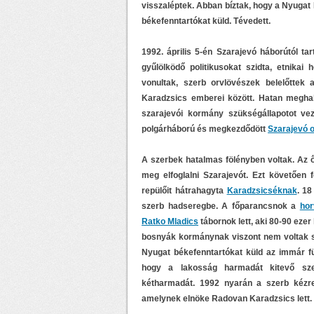
visszaléptek. Abban bíztak, hogy a Nyugat
békefenntartókat küld. Tévedett.
1992. április 5-én Szarajevó háborútól ta
gyűlölködő politikusokat szidta, etnikai
vonultak, szerb orvlövészek belelőtte
Karadzsics emberei között. Hatan megha
szarajevói kormány szükségállapotot vez
polgárháború és megkezdődött
Szarajevó 
A szerbek hatalmas fölényben voltak. Az ő 
meg elfoglalni Szarajevót. Ezt követően f
repülőit hátrahagyta
Karadzsicséknak
. 18
szerb hadseregbe. A főparancsnok a
hor
Ratko Mladics
tábornok lett, aki 80-90 ezer
bosnyák kormánynak viszont nem voltak s
Nyugat békefenntartókat küld az immár f
hogy a lakosság harmadát kitevő sze
kétharmadát. 1992 nyarán a szerb kézre
amelynek elnöke Radovan Karadzsics lett.