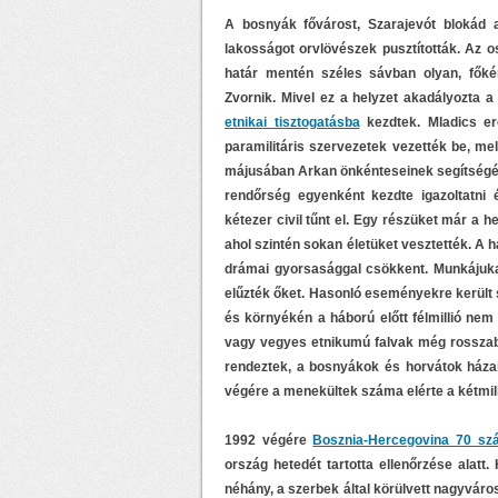
A bosnyák fővárost, Szarajevót blokád 
lakosságot orvlövészek pusztították. Az o
határ mentén széles sávban olyan, főké
Zvornik. Mivel ez a helyzet akadályozta 
etnikai tisztogatásba
kezdtek. Mladics erő
paramilitáris szervezetek vezették be, mel
májusában Arkan önkénteseinek segítségéve
rendőrség egyenként kezdte igazoltatni
kétezer civil tűnt el. Egy részüket már a 
ahol szintén sokan életüket vesztették. A 
drámai gyorsasággal csökkent. Munkájukat
elűzték őket. Hasonló eseményekre került s
és környékén a háború előtt félmillió nem 
vagy vegyes etnikumú falvak még rosszabb
rendeztek, a bosnyákok és horvátok házai
végére a menekültek száma elérte a kétmil
1992 végére
Bosznia-Hercegovina 70 szá
ország hetedét tartotta ellenőrzése alatt
néhány, a szerbek által körülvett nagyváros