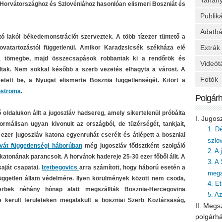
Tanan
 Horvátországhoz és Szlovéniához hasonlóan elismeri Boszniát és
Publik
Adatbá
rtó lakói békedemonstrációt szerveztek. A több tízezer tüntető a
Extrák
 hovatartozástól függetlenül. Amikor Karadzsicsék székháza elé
k a tömegbe, majd összecsapások robbantak ki a rendőrök és
Videót
ltak. Nem sokkal később a szerb vezetés elhagyta a várost. A
Fotók
etett be, a Nyugat elismerte Bosznia függetlenségét. Kitört a
ostroma
.
Polgár
oldalukon állt a jugoszláv hadsereg, amely sikertelenül próbálta
I. Jugos
ormálisan ugyan kivonult az országból, de tüzérségét, tankjait,
1. D
 ezer jugoszláv katona egyenruhát cserélt és átlépett a boszniai
szlo
vát függetlenségi háborúban
még jugoszláv főtisztként szolgáló
2. A
 katonának parancsolt. A horvátok hadereje 25-30 ezer főből állt. A
3. A
aját csapatai.
Izetbegovics
arra számított, hogy háború esetén a
mega
üggetlen állam védelmére. Ilyen körülmények között nem csoda,
4. Et
rbek néhány hónap alatt megszállták Bosznia-Hercegovina
5. A
 került területeken megalakult a boszniai Szerb Köztársaság,
II. Megs
polgárh