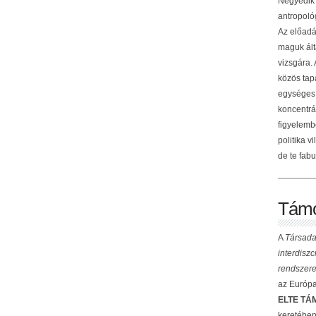
Negyedik 
antropológ
Az előadá
maguk ált
vizsgára.
közös tap
egységes 
koncentrá
figyelemb
politika v
de te fabu
Támo
A
Társada
interdisz
rendszere
az Európai
ELTE TÁM
keretében