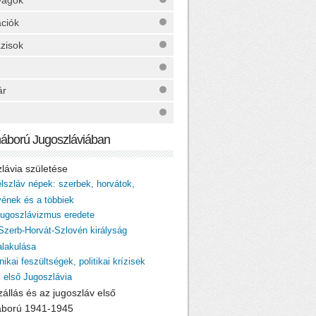
yagok
ációk
zisok
ár
háború Jugoszláviában
zlávia születése
élszláv népek: szerbek, horvátok,
vének és a többiek
 jugoszlávizmus eredete
 Szerb-Horvát-Szlovén királyság
lakulása
nikai feszültségek, politikai krízisek
z első Jugoszlávia
zállás és az jugoszláv első
áború 1941-1945