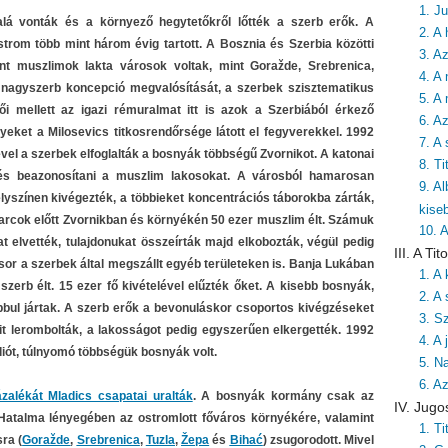
1. J
alá vonták és a környező hegytetőkről lőtték a szerb erők. A
2. A 
strom több mint három évig tartott. A Bosznia és Szerbia közötti
3. A
nt muszlimok lakta városok voltak, mint Goražde, Srebrenica,
4. A 
a nagyszerb koncepció megvalósítását, a szerbek szisztematikus
5. A
i mellett az igazi rémuralmat itt is azok a Szerbiából érkező
6. A
yeket a Milosevics titkosrendőrsége látott el fegyverekkel. 1992
7. A
l a szerbek elfoglalták a bosnyák többségű Zvornikot. A katonai
8. T
 és beazonosítani a muszlim lakosokat. A városból hamarosan
9. A
helyszínen kivégezték, a többieket koncentrációs táborokba zárták,
kise
harcok előtt Zvornikban és környékén 50 ezer muszlim élt. Számuk
10. 
 elvették, tulajdonukat összeírták majd elkobozták, végül pedig
III. A T
or a szerbek által megszállt egyéb területeken is. Banja Lukában
1. A
szerb élt. 15 ezer fő kivételével elűzték őket. A kisebb bosnyák,
2. A 
ul jártak. A szerb erők a bevonuláskor csoportos kivégzéseket
3. S
t lerombolták, a lakosságot pedig egyszerűen elkergették. 1992
4. A
liót, túlnyomó többségük bosnyák volt.
5. N
6. A
zalékát Mladics csapatai uralták
. A bosnyák kormány csak az
IV. Jugo
. Hatalma lényegében az ostromlott főváros környékére, valamint
1. T
ra (
Goražde
,
Srebrenica
,
Tuzla
,
Žepa
és
Bihać
) zsugorodott. Mivel