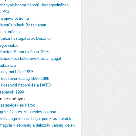
 bosnyák-horvát háború Hercegovinában
-1994
zarajevó ostroma
Háborús bűnök Boszniában
Nemi erőszak
Etnikai tisztogatások Bosznia-
egovinában
Népirtás Srebrenicában 1995
Nemzetközi béketervek és a nyugat
atkozása
A daytoni béke 1995
A koszovói válság 1990-1998
A koszovói háború és a NATO
csapások 1999
övetkezmények
eszteségek és károk
ugoszlávia és Milosevics bukása
elelősségrevonás: hágai perek és ítéletek
 magyar kisebbség a délszláv válság idején