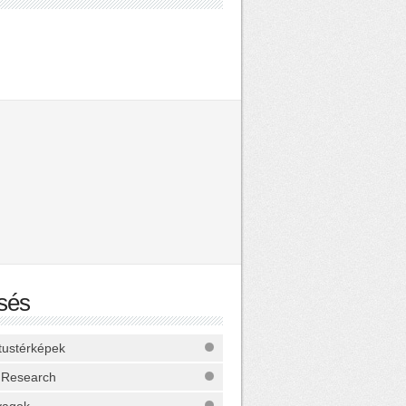
sés
ktustérképek
 Research