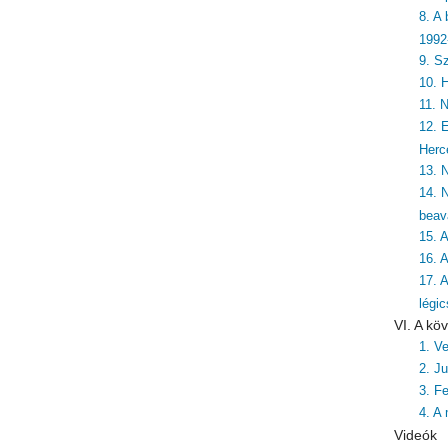
8. A
1992
9. S
10. 
11. 
12. 
Herc
13. 
14. 
beav
15. 
16. 
17. 
légi
VI. A k
1. V
2. J
3. F
4. A
Videók