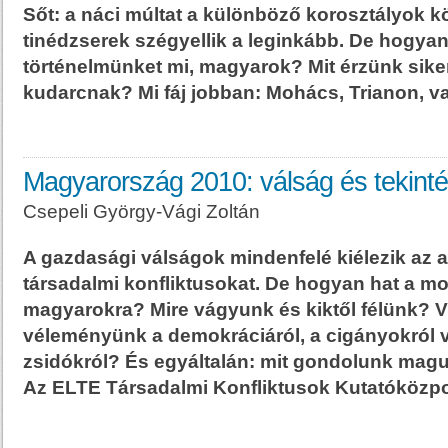
Sőt: a náci múltat a különböző korosztályok k
tinédzserek szégyellik a leginkább. De hogyan 
történelmünket mi, magyarok? Mit érzünk siker
kudarcnak? Mi fáj jobban: Mohács, Trianon, 
Magyarország 2010: válság és tekinté
Csepeli György-Vági Zoltán
A gazdasági válságok mindenfelé kiélezik az 
társadalmi konfliktusokat. De hogyan hat a mo
magyarokra? Mire vágyunk és kiktől félünk? V
véleményünk a demokráciáról, a cigányokról 
zsidókról? És egyáltalán: mit gondolunk magu
Az ELTE Társadalmi Konfliktusok Kutatóközp