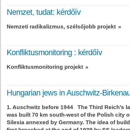
Nemzet, tudat: kérdőív
Nemzeti radikalizmus, szélsőjobb projekt
»
Konfliktusmonitoring : kérdőív
Konfliktusmonitoring projekt
»
Hungarian jews in Auschwitz-Birkena
1. Auschwitz before 1944 The Third Reich’s 
was built 70 km south-west of the Polish city 
Silesia annexed by Germany. The idea of buil
first broached at the end of 1939 by SS leaders