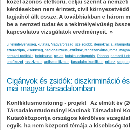
közel azonos életkorú, céljai szerint a nemzeti 
kérdésekben nem érintett, civil környezetvédő
tagjaiból állt össze. A továbbiakban e három m
be a nemzeti tudat és a tekintélyelvűség össz
kapcsolatos vizsgálatok eredményeit.
»
új tekintélyelvűség
,
kutatás
,
Magyarország
,
szélsőjobb
,
demokrácia
,
állampolg
sztereotípia
,
kisebbség
,
nacionalizmus
,
attitűdök
,
rendszerváltás
,
roma
,
magyar
nemzeti radikális
,
holokauszt
,
nyilas
,
holokauszttagadás
,
Trianon
,
nemzeti tud
emlékezet
,
rasszizmus
,
antiszemitizmus
,
társadalmi konfliktus
,
mítosz
,
szegreg
Cigányok és zsidók: diszkrimináció és 
mai magyar társadalomban
Konfliktusmonitoring - projekt Az elmúlt év (
Társadalomtudományi Karának Társadalmi Ko
Kutatóközpontja országos kérdőíves vizsgálat
egyik, ha nem központi témája a kisebbség-t