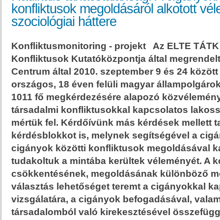
konfliktusok megoldásáról alkotott v
szociológiai háttere
Konfliktusmonitoring - projekt Az ELTE TÁTK
Konfliktusok Kutatóközpontja által megrendelt
Centrum által 2010. szeptember 9 és 24 között 
országos, 18 éven felüli magyar állampolgárok
1011 fő megkérdezésére alapozó közvélemény
társadalmi konfliktusokkal kapcsolatos lakos
mértük fel. Kérdőívünk más kérdések mellett t
kérdésblokkot is, melynek segítségével a ci
cigányok közötti konfliktusok megoldásával 
tudakoltuk a mintába kerültek véleményét. A k
csökkentésének, megoldásának különböző mód
választás lehetőséget teremt a cigányokkal ka
vizsgálatára, a cigányok befogadásával, valam
társadalomból való kirekesztésével összefügg