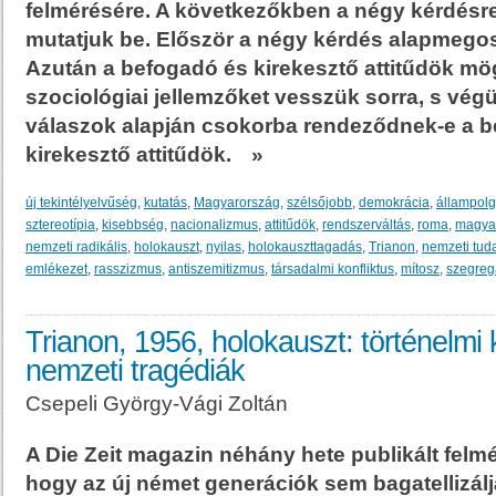
felmérésére. A következőkben a négy kérdésre
mutatjuk be. Először a négy kérdés alapmegosz
Azután a befogadó és kirekesztő attitűdök m
szociológiai jellemzőket vesszük sorra, s végü
válaszok alapján csokorba rendeződnek-e a bef
kirekesztő attitűdök.
»
új tekintélyelvűség
,
kutatás
,
Magyarország
,
szélsőjobb
,
demokrácia
,
állampolg
sztereotípia
,
kisebbség
,
nacionalizmus
,
attitűdök
,
rendszerváltás
,
roma
,
magyar
nemzeti radikális
,
holokauszt
,
nyilas
,
holokauszttagadás
,
Trianon
,
nemzeti tud
emlékezet
,
rasszizmus
,
antiszemitizmus
,
társadalmi konfliktus
,
mítosz
,
szegreg
Trianon, 1956, holokauszt: történelmi
nemzeti tragédiák
Csepeli György-Vági Zoltán
A Die Zeit magazin néhány hete publikált felmé
hogy az új német generációk sem bagatellizálják