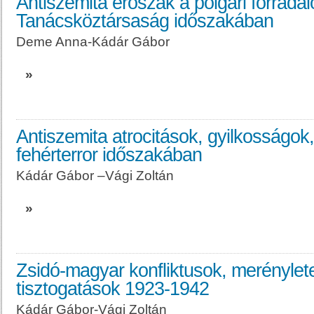
Antiszemita erőszak a polgári forrada
Tanácsköztársaság időszakában
Deme Anna-Kádár Gábor
»
Antiszemita atrocitások, gyilkosságo
fehérterror időszakában
Kádár Gábor –Vági Zoltán
»
Zsidó-magyar konfliktusok, merénylete
tisztogatások 1923-1942
Kádár Gábor-Vági Zoltán