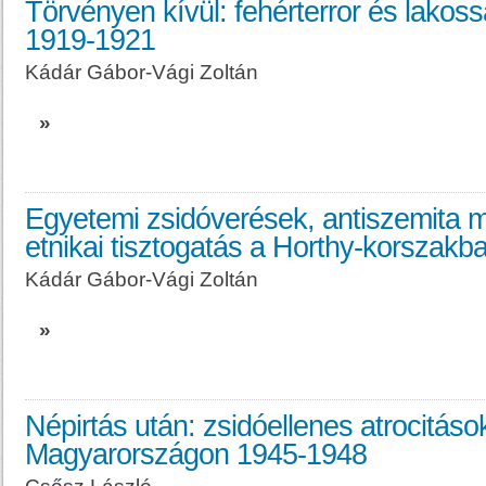
Törvényen kívül: fehérterror és lakos
1919-1921
Kádár Gábor-Vági Zoltán
»
Egyetemi zsidóverések, antiszemita m
etnikai tisztogatás a Horthy-korszak
Kádár Gábor-Vági Zoltán
»
Népirtás után: zsidóellenes atrocitáso
Magyarországon 1945-1948