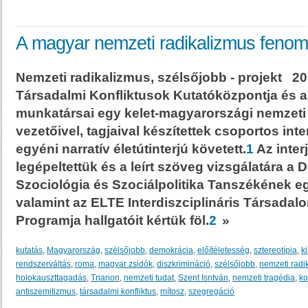
A magyar nemzeti radikalizmus fenom
Nemzeti radikalizmus, szélsőjobb - projekt 2
Társadalmi Konfliktusok Kutatóközpontja és 
munkatársai egy kelet-magyarországi nemzeti 
vezetőivel, tagjaival készítettek csoportos int
egyéni narratív életútinterjú követett.
1
Az inter
legépeltettük és a leírt szöveg vizsgálatára a
Szociológia és Szociálpolitika Tanszékének eg
valamint az ELTE Interdiszciplináris Társadal
Programja hallgatóit kértük föl.
2
»
kutatás
,
Magyarország
,
szélsőjobb
,
demokrácia
,
előítéletesség
,
sztereotípia
,
k
rendszerváltás
,
roma
,
magyar zsidók
,
diszkrimináció
,
szélsőjobb
,
nemzeti radik
holokauszttagadás
,
Trianon
,
nemzeti tudat
,
Szent Isntván
,
nemzeti tragédia
,
ko
antiszemitizmus
,
társadalmi konfliktus
,
mítosz
,
szegregáció