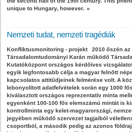
the second half of the 19th century. This ph
unique to Hungary, however.
»
Nemzeti tudat, nemzeti tragédiák
Konfliktusmonitoring - projekt 2010 őszén a
Társadalomtudományi Karán működő Társadal
Kutatóközpont országos kérdőíves vizsgálatot 
egyik legfontosabb célja a magyar felnőtt né
kapcsolatos attitűdjeinek felmérése volt. A kö
lebonyolított adatfelvételek során egy 1000 fő
kiválasztott országos reprezentatív minta melle
egyenként 100-100 fős elemszámú mintát is kia
kontrollminta egy kelet-magyarországi, nemzet
jegyében működő szervezet tagjaiból véletlens
csoportból, a második pedig az azonos földraj