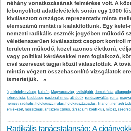
néhány vonatkozásának felmérése volt. A köz
lebonyolított adatfelvételek során egy 1000 fő
kiválasztott országos reprezentatív minta melle
elemszámú mintát is kialakítottunk. Egy kelet
nemzeti radikális eszmék jegyében működő sze
véletlenszerűen kiválasztott csoport kontroll 
területen működő, közel azonos életkorú, célja
vagy politikai kérdésekkel nem foglalkozó, kö
civil szervezet tagjai közül választottuk. A t
mintán végzett összehasonlító vizsgálatok er
ismertetjük.
»
új tekintélyelvűség
,
kutatás
,
Magyarország
,
szélsőjobb
,
demokrácia
,
állampolg
sztereotípia
,
kisebbség
,
nacionalizmus
,
attitűdök
,
rendszerváltás
,
roma
,
magyar
nemzeti radikális
,
holokauszt
,
nyilas
,
holokauszttagadás
,
Trianon
,
nemzeti tud
emlékezet
,
rasszizmus
,
antiszemitizmus
,
társadalmi konfliktus
,
mítosz
,
szegreg
Radikális tanácstalanság: A cigányok