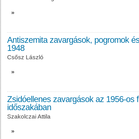
»
Antiszemita zavargások, pogromok é
1948
Csősz László
»
Zsidóellenes zavargások az 1956-os 
időszakában
Szakolczai Attila
»