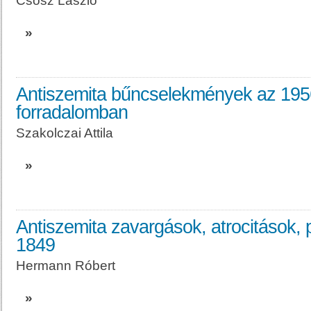
Csősz László
»
Antiszemita bűncselekmények az 195
forradalomban
Szakolczai Attila
»
Antiszemita zavargások, atrocitások,
1849
Hermann Róbert
»