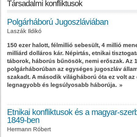
Társadalmi konfliktusok
Polgárháború Jugoszláviában
Laszák Ildikó
150 ezer halott, félmillió sebesült, 4 millió me
milliárd dolláros kár. Népirtás, etnikai tisztog
táborok, háborús bűnösök, nemi erőszak. Az 1
polgárháborúban az egységes jugoszláv állam
szakadt. A második világháború óta ez volt az
legnagyobb és legsúlyosabb háborúja.
»
Etnikai konfliktusok és a magyar-sze
1849-ben
Hermann Róbert