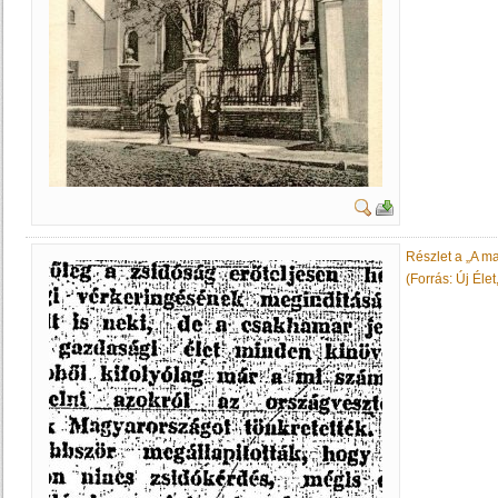
Részlet a „A ma
(Forrás: Új Éle