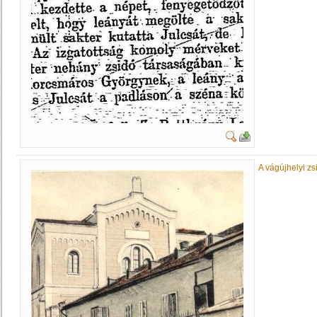
A vágújhelyi zs