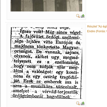
Részlet "Az égő
Endre (Forrás: Ú