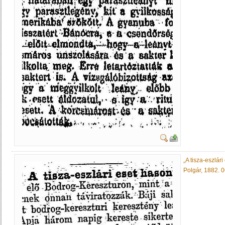
„A tisza-eszlár
Polgár, 1882. 06