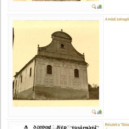
A mádi zsinagó
Részlet a "Gloss