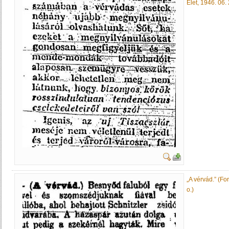
Élet, 1946. 06. 2
„A vérvád.” (For
o.)