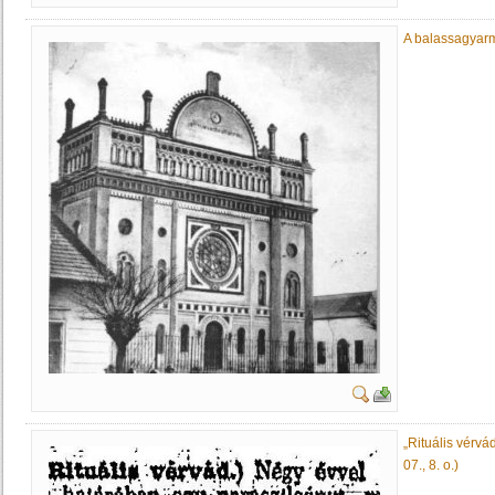
A balassagyarm
„Rituális vérvád
07., 8. o.)