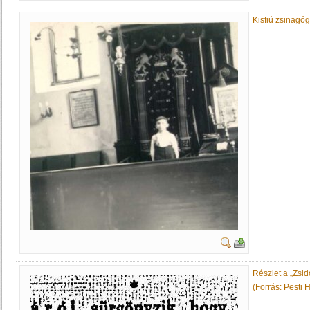
Kisfiú zsinagó
Részlet a „Zsid
(Forrás: Pesti H