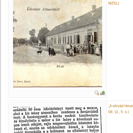
MZSL)
„A vérvád Heves
08. 11., 5. o.)